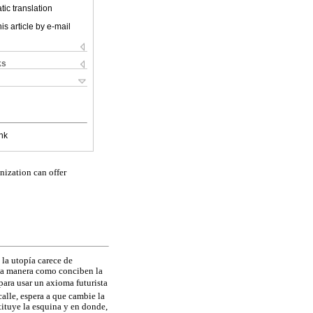
ic translation
is article by e-mail
ks
nk
nization can offer
 la utopía carece de
 la manera como conciben la
ara usar un axioma futurista
calle, espera a que cambie la
tituye la esquina y en donde,