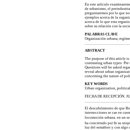
En este artículo examinaremos
de urbanismo, el preindustria
preguntaremos por lo que nos
ejemplos acerca de la organi
acerca de lo que esta organiz
sobre su relación con la soci
PALABRAS CLAVE
Organización urbana, regímen
ABSTRACT
The purpose of this article is
contrasting urban types: Pre-
Questions will be asked rega
reveal about urban organizati
concerning the nature of polit
KEY WORDS
Urban organization, politica
FECHA DE RECEPCIÓN: JU
El descubrimiento de que Bra
intersecciones se cae en cue
locomoción urbana. en un sen
ha concretado por fn su utopí
luz del semáforo y con algo d