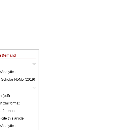
on Demand
 Analytics
 Scholar H5M5 (
2019
)
h (pdf)
 in xml format
 references
cite this article
 Analytics