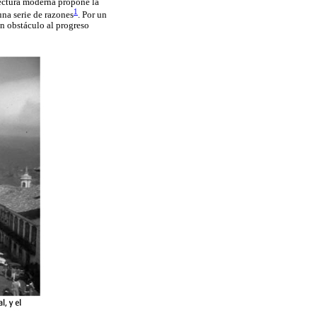
itectura moderna propone la
1
una serie de razones
. Por un
un obstáculo al progreso