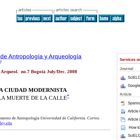
 de Antropología y Arqueología
Services 
7
Journal
. Arqueol. no.7 Bogotá July/Dec. 2008
SciELO
Google
A CIUDAD MODERNISTA
Article
*
LA MUERTE DE LA CALLE
Spanis
Article
tamento de Antropología
Universidad de California. Correo
Article
ley.edu
How to 
SciELO