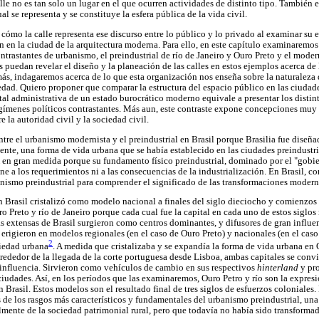
calle no es tan solo un lugar en el que ocurren actividades de distinto tipo. También
al se representa y se constituye la esfera pública de la vida civil.
ómo la calle representa ese discurso entre lo público y lo privado al examinar su e
n en la ciudad de la arquitectura moderna. Para ello, en este capítulo examinaremos l
trastantes de urbanismo, el preindustrial de río de Janeiro y Ouro Preto y el modern
 puedan revelar el diseño y la planeación de las calles en estos ejemplos acerca de
más, indagaremos acerca de lo que esta organización nos enseña sobre la naturaleza 
iedad. Quiero proponer que comparar la estructura del espacio público en las ciudade
ital administrativa de un estado burocrático moderno equivale a presentar los distin
ímenes políticos contrastantes. Más aun, este contraste expone concepciones muy d
e la autoridad civil y la sociedad civil.
tre el urbanismo modernista y el preindustrial en Brasil porque Brasilia fue diseñad
nte, una forma de vida urbana que se había establecido en las ciudades preindustr
X en gran medida porque su fundamento físico preindustrial, dominado por el "gobi
ene a los requerimientos ni a las consecuencias de la industrialización. En Brasil,
banismo preindustrial para comprender el significado de las transformaciones modern
n Brasil cristalizó como modelo nacional a finales del siglo dieciocho y comienzos
ro Preto y río de Janeiro porque cada cual fue la capital en cada uno de estos siglo
s extensas de Brasil surgieron como centros dominantes, y difusores de gran influenc
e erigieron en modelos regionales (en el caso de Ouro Preto) y nacionales (en el caso 
2
iedad urbana
. A medida que cristalizaba y se expandía la forma de vida urbana en 
lrededor de la llegada de la corte portuguesa desde Lisboa, ambas capitales se conv
e influencia. Sirvieron como vehículos de cambio en sus respectivos
hinterland
y pr
ciudades. Así, en los períodos que las examinaremos, Ouro Petro y río son la expr
 Brasil. Estos modelos son el resultado final de tres siglos de esfuerzos coloniales.
s de los rasgos más característicos y fundamentales del urbanismo preindustrial, u
lmente de la sociedad patrimonial rural, pero que todavía no había sido transformad