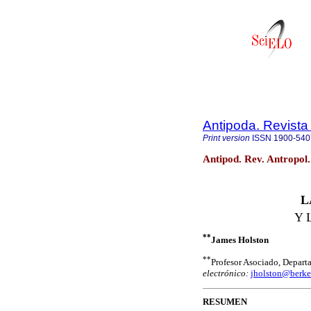
Antipoda. Revista
Print version
ISSN
1900-540
Antipod. Rev. Antropol
L
Y 
**
James Holston
**
Profesor Asociado, Depar
electrónico:
jholston@berke
RESUMEN