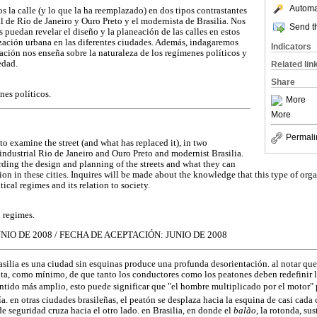
Automat
 la calle (y lo que la ha reemplazado) en dos tipos contrastantes
l de Río de Janeiro y Ouro Preto y el modernista de Brasilia. Nos
Send th
 puedan revelar el diseño y la planeación de las calles en estos
zación urbana en las diferentes ciudades. Además, indagaremos
Indicators
ación nos enseña sobre la naturaleza de los regímenes políticos y
edad.
Related lin
Share
es políticos.
More
More
Permali
 to examine the street (and what has replaced it), in two
industrial Rio de Janeiro and Ouro Preto and modernist Brasilia.
rding the design and planning of the streets and what they can
on in these cities. Inquires will be made about the knowledge that this type of orga
ical regimes and its relation to society.
l regimes.
NIO DE 2008 / FECHA DE ACEPTACIÓN: JUNIO DE 2008
silia es una ciudad sin esquinas produce una profunda desorientación. al notar que
nta, como mínimo, de que tanto los conductores como los peatones deben redefinir
tido más amplio, esto puede significar que "el hombre multiplicado por el motor" p
a. en otras ciudades brasileñas, el peatón se desplaza hacia la esquina de casi cada 
e seguridad cruza hacia el otro lado. en Brasilia, en donde el
balão,
la rotonda, sus