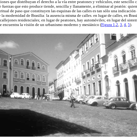
ciones que distribuyan el derecho a la vía entre peatones y vehículos, este sencill
e fuerzas que esto produce tiende, sencilla y llanamente, a eliminar al peatón: qui
ritual de paso que constituyen las esquinas de las calles es tan sólo una indicación 
e la modernidad de Brasilia: la ausencia misma de calles. en lugar de calles, en Bras
y callejones residenciales; en lugar de peatones, hay automóviles; en lugar del sist
 se encuentra la visión de un urbanismo moderno y mesiánico (
Figura 1
,
2
,
3
,
4
,
5
).