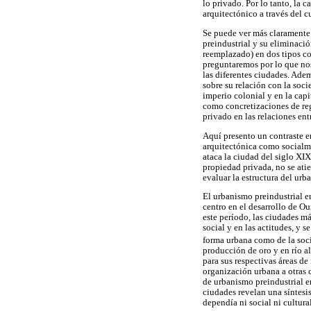
lo privado. Por lo tanto, la 
arquitectónico a través del cu
Se puede ver más claramente c
preindustrial y su eliminació
reemplazado) en dos tipos con
preguntaremos por lo que nos
las diferentes ciudades. Ade
sobre su relación con la soc
imperio colonial y en la cap
como concretizaciones de reg
privado en las relaciones entr
Aquí presento un contraste en
arquitectónica como socialme
ataca la ciudad del siglo XI
propiedad privada, no se ati
evaluar la estructura del ur
El urbanismo preindustrial e
centro en el desarrollo de Ou
este período, las ciudades má
social y en las actitudes, y s
forma urbana como de la soc
producción de oro y en río a
para sus respectivas áreas d
organización urbana a otras 
de urbanismo preindustrial en
ciudades revelan una síntesi
dependía ni social ni cultura