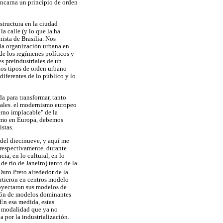
 encarna un principio de orden
structura en la ciudad
a calle (y lo que la ha
ista de Brasilia. Nos
 la organización urbana en
de los regímenes políticos y
s preindustriales de un
tos tipos de orden urbano
iferentes de lo público y lo
a para transformar, tanto
iales. el modernismo europeo
erno implacable" de la
 como en Europa, debemos
istas.
 del diecinueve, y aquí me
s respectivamente. durante
ia, en lo cultural, en lo
de río de Janeiro) tanto de la
Ouro Preto alrededor de la
irtieron en centros modelo
oyectaron sus modelos de
esión de modelos dominantes
 En esa medida, estas
na modalidad que ya no
a por la industrialización.