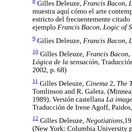
8
Gilles Deleuze,
Francis Bacon, L
muestra aquí cómo el arte contem
estricto del frecuentemente citado
ejemplo
Francis Bacon, Logic of 
9
Gilíes Deleuze,
Francis Bacon, L
10
Gilles Deleuze,
Francis Bacon, 
Lógica de la sensación,
Traducción
2002, p. 68)
11
Gilles Deleuze,
Cinema
2
, The 
Tomlinson and R. Galeta. (Minneap
1989). Versión castellana
La image
Traducción de Irene Agoff, Paidos
12
Gilles Deleuze,
Negotiations,
1
(New York: Columbia University pr