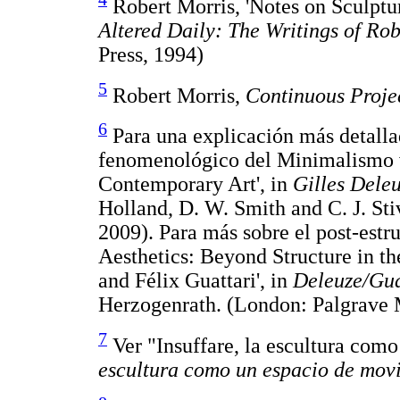
Robert Morris, 'Notes on Sculptur
Altered Daily: The Writings of Ro
Press, 1994)
5
Robert Morris,
Continuous Projec
6
Para una explicación más detallad
fenomenológico del Minimalismo v
Contemporary Art', in
Gilles Deleu
Holland, D. W. Smith and C. J. St
2009). Para más sobre el post-estr
Aesthetics: Beyond Structure in t
and Félix Guattari', in
Deleuze/Gua
Herzogenrath. (London: Palgrave 
7
Ver "Insuffare, la escultura com
escultura como un espacio de mov