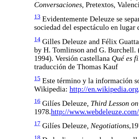
Conversaciones
, Pretextos, Valenc
13
Evidentemente Deleuze se separa
sociedad del espectáculo en lugar 
14
Gilles Deleuze and Félix Guatta
by H. Tomlinson and G. Burchell.
1994). Versión castellana
Qué es fi
traducción de Thomas Kauf
15
Este término y la información s
Wikipedia:
http://en.wikipedia.or
16
Gilíes Deleuze,
Third Lesson o
1978.
http://www.webdeleuze.com
17
Gilíes Deleuze,
Negotiations,
1
18