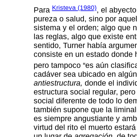
Kristeva (1980)
Para
, el abyect
pureza o salud, sino por aquel
sistema y el orden; algo que n
las reglas, algo que existe en
sentido, Turner había argumen
consiste en un estado donde h
pero tampoco “es aún clasific
cadáver sea ubicado en algún 
antiestructura,
donde el indivi
estructura social regular, per
social diferente de todo lo de
también supone que la limina
es siempre angustiante y amb
virtud del rito el muerto esta
un lugar de
agregación
, de t