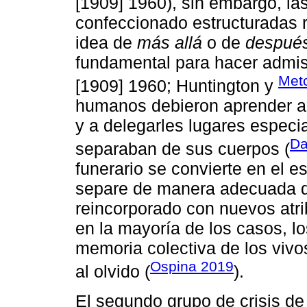
[1909] 1960), sin embargo, l
confeccionado estructuradas 
idea de
más allá
o de
despué
fundamental para hacer admisi
Metc
[1909] 1960; Huntington y
humanos debieron aprender a re
y a delegarles lugares especi
Da
separaban de sus cuerpos (
funerario se convierte en el e
separe de manera adecuada de
reincorporado con nuevos atrib
en la mayoría de los casos, l
memoria colectiva de los vivo
Ospina 2019
al olvido (
).
El segundo grupo de crisis de