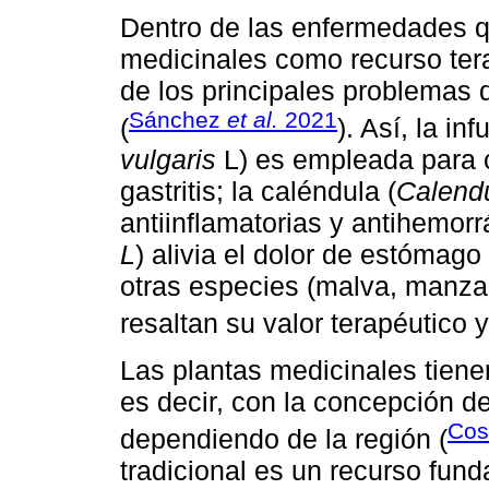
Dentro de las enfermedades q
medicinales como recurso tera
de los principales problemas 
Sánchez
et al.
2021
(
). Así, la in
vulgaris
L) es empleada para c
gastritis; la caléndula (
Calendu
antiinflamatorias y antihemorr
L
) alivia el dolor de estómago
otras especies (malva, manzani
resaltan su valor terapéutico y
Las plantas medicinales tienen
es decir, con la concepción 
Cos
dependiendo de la región (
tradicional es un recurso fun