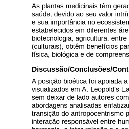
As plantas medicinais têm gera
saúde, devido ao seu valor intrí
e sua importância no ecossistem
estabelecidos em diferentes ár
biotecnologia, agricultura, entre
(culturais), obtêm benefícios p
física, biológica e de compreen
Discussão/Conclusões/Contr
A posição bioética foi apoiada 
visualizados em A. Leopold's Ear
sem deixar de lado autores como
abordagens analisadas enfatiz
transição do antropocentrismo 
interação responsável entre h