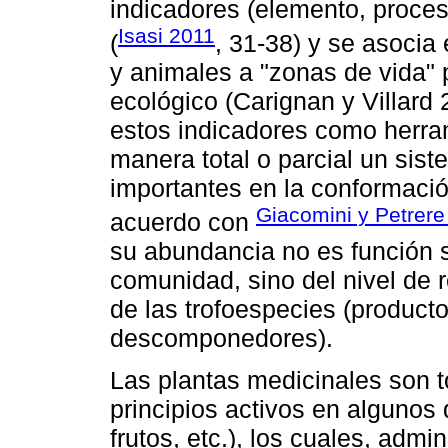
indicadores (elemento, proce
Isasi 2011
(
, 31-38) y se asocia
y animales a "zonas de vida" 
ecológico (Carignan y Villard 
estos indicadores como herram
manera total o parcial un sis
importantes en la conformació
Giacomini y Petrere
acuerdo con
su abundancia no es función s
comunidad, sino del nivel de 
de las trofoespecies (product
descomponedores).
Las plantas medicinales son 
principios activos en algunos 
frutos, etc.), los cuales, admi