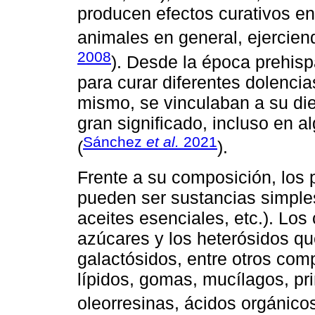
producen efectos curativos e
animales en general, ejercien
2008
). Desde la época prehis
para curar diferentes dolencia
mismo, se vinculaban a su die
gran significado, incluso en al
Sánchez
et al.
2021
(
).
Frente a su composición, los p
pueden ser sustancias simples
aceites esenciales, etc.). L
azúcares y los heterósidos q
galactósidos, entre otros co
lípidos, gomas, mucílagos, pr
oleorresinas, ácidos orgánico