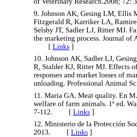
of Veterinary Research.2008; 7
9. Johnson AK, Gesing LM, Ellis 
Fitzgerald R, Karriker LA, Ramire
Selsby JT, Sadler LJ, Ritter MJ. F
the marketing process. Journal of
[
Links
]
10. Johnson AK, Sadler LJ, Gesin
R, Stalder KJ, Ritter MJ. Effects of
responses and market losses of ma
unloading. Professional Animal 
11. Maria GA. Meat quality. En M.
welfare of farm animals. 1ª ed. W
7-112. [
Links
]
12. Ministerio de la Protección So
2013. [
Links
]