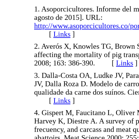
1. Asoporcicultores. Informe del 
agosto de 2015]. URL:
http://www.asoporcicultores.co/po
[
Links
]
2. Averós X, Knowles TG, Brown S
affecting the mortality of pig tran
2008; 163: 386-390. [
Links
]
3. Dalla-Costa OA, Ludke JV, Par
JV, Dalla Roza D. Modelo de carro
qualidade da carne dos suínos. Cie
[
Links
]
4. Gispert M, Faucitano L, Oliver
Harvey K, Diestre A. A survey of p
frecuency, and carcass and meat q
abattoirs. Meat Science.2000; 