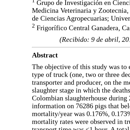
1
Grupo de Investigación en Cienc
Medicina Veterinaria y Zootecnia
de Ciencias Agropecuarias; Univer
2
Frigorífico Central Ganadera, C
(Recibido: 9 de abril, 2
Abstract
The objective of this study was to 
type of truck (one, two or three dec
transporter and producer, on the mo
slaughter stage in which the death
Colombian slaughterhouse during 2
information on 76286 pigs that bel
mortality/year was 0.176%, 0.173%
mortality rates were observed in t
transport time was ≤1 hour. A total