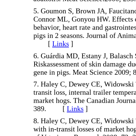
5. Goumon S, Brown JA, Faucitan
Connor ML, Gonyou HW. Effects of
behavior, heart rate and gastrointe
pigs in 2 seasons. Journal of Anim
[
Links
]
6. Guárdia MD, Estany J, Balasch 
Riskassessment of skin damage du
gene in pigs. Meat Science 200
7. Haley C, Dewey CE, Widowski T
transit loss, internal trailer tempe
market hogs. The Canadian Journal
389. [
Links
]
8. Haley C, Dewey CE, Widowski T,
with in-transit losses of market h