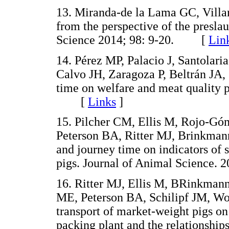
13. Miranda-de la Lama GC, Villa
from the perspective of the preslau
Science 2014; 98: 9-20. [
Lin
14. Pérez MP, Palacio J, Santola
Calvo JH, Zaragoza P, Beltrán JA, 
time on welfare and meat quality 
[
Links
]
15. Pilcher CM, Ellis M, Rojo-Gó
Peterson BA, Ritter MJ, Brinkmann 
and journey time on indicators of s
pigs. Journal of Animal Science
16. Ritter MJ, Ellis M, BRinkman
ME, Peterson BA, Schilipf JM, Wol
transport of market-weight pigs on 
packing plant and the relationship