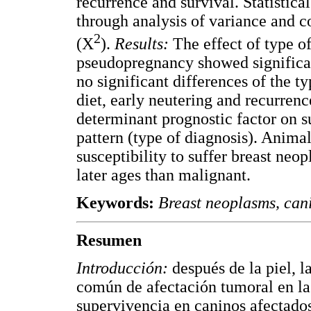
recurrence and survival. Statistica
through analysis of variance and c
2
(Χ
).
Results:
The effect of type o
pseudopregnancy showed significant
no significant differences of the t
diet, early neutering and recurren
determinant prognostic factor on s
pattern (type of diagnosis). Anim
susceptibility to suffer breast ne
later ages than malignant.
Keywords:
Breast neoplasms, cani
Resumen
Introducción:
después de la piel, l
común de afectación tumoral en la
supervivencia en caninos afectado