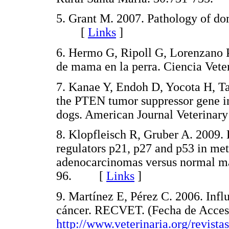
5. Grant M. 2007. Pathology of do
[
Links
]
6. Hermo G, Ripoll G, Lorenzano 
de mama en la perra. Ciencia Ve
7. Kanae Y, Endoh D, Yocota H, T
the PTEN tumor suppressor gene 
dogs. American Journal Veterin
8. Klopfleisch R, Gruber A. 2009. D
regulators p21, p27 and p53 in m
adenocarcinomas versus normal ma
96. [
Links
]
9. Martínez E, Pérez C. 2006. Influ
cáncer. RECVET. (Fecha de Acces
http://www.veterinaria.org/revist