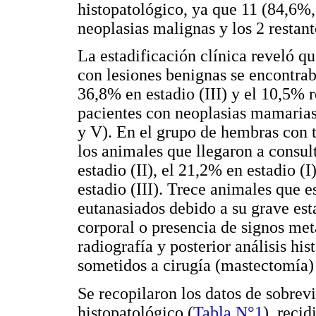
histopatológico, ya que 11 (84,6%
neoplasias malignas y los 2 restan
La estadificación clínica reveló q
con lesiones benignas se encontraba
36,8% en estadio (III) y el 10,5% r
pacientes con neoplasias mamarias
y V). En el grupo de hembras con
los animales que llegaron a consul
estadio (II), el 21,2% en estadio (
estadio (III). Trece animales que e
eutanasiados debido a su grave es
corporal o presencia de signos me
radiografía y posterior análisis hi
sometidos a cirugía (mastectomía) 
Se recopilaron los datos de sobrev
histopatológico (
Tabla N°1
), reci