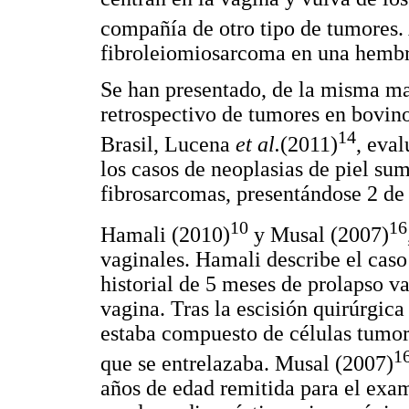
compañía de otro tipo de tumores.
fibroleiomiosarcoma en una hembr
Se han presentado, de la misma ma
retrospectivo de tumores en bovino
14
Brasil, Lucena
et al.
(2011)
, eva
los casos de neoplasias de piel su
fibrosarcomas, presentándose 2 de e
10
16
Hamali (2010)
y Musal (2007)
vaginales. Hamali describe el cas
historial de 5 meses de prolapso v
vagina. Tras la escisión quirúrgica
estaba compuesto de células tumora
1
que se entrelazaba. Musal (2007)
años de edad remitida para el ex