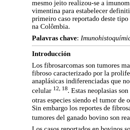
mesmo jeito realizou-se a imuno
vimentina para estabelecer definit
primeiro caso reportado deste tip
na Colômbia.
Palavras chave
:
Imunohistoquímic
Introducción
Los fibrosarcomas son tumores mal
fibroso caracterizado por la prolif
anaplásicas indiferenciadas que no
12, 18
celular
. Estas neoplasias so
otras especies siendo el tumor de
Sin embargo los reportes de fibro
tumores del ganado bovino son re
Los casos reportados en bovinos so