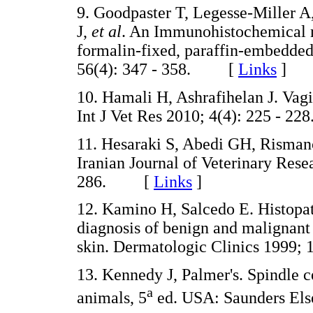
9. Goodpaster T, Legesse-Miller 
J,
et al
. An Immunohistochemical me
formalin-fixed, paraffin-embedde
56(4): 347 - 358. [
Links
]
10. Hamali H, Ashrafihelan J. Vagi
Int J Vet Res 2010; 4(4): 225 -
11. Hesaraki S, Abedi GH, Rismanc
Iranian Journal of Veterinary Rese
286. [
Links
]
12. Kamino H, Salcedo E. Histop
diagnosis of benign and malignant 
skin. Dermatologic Clinics 1999
13. Kennedy J, Palmer's. Spindle c
a
animals, 5
ed. USA: Saunders Else