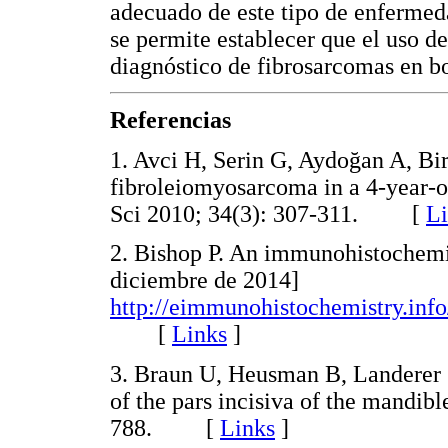
adecuado de este tipo de enfermed
se permite establecer que el uso d
diagnóstico de fibrosarcomas en b
Referencias
1. Avci H, Serin G, Aydoğan A, Bir
fibroleiomyosarcoma in a 4-year-o
Sci 2010; 34(3): 307-311. [
Li
2. Bishop P. An immunohistochemi
diciembre de 2014]
http://eimmunohistochemistry.inf
[
Links
]
3. Braun U, Heusman B, Landerer 
of the pars incisiva of the mandib
788. [
Links
]