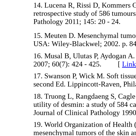
14. Lucena R, Rissi D, Kommers G,
retrospective study of 586 tumours
Pathology 2011; 145: 20 - 24.
15. Meuten D. Mesenchymal tumors
USA: Wiley-Blackwel; 2002. p. 84
16. Musal B, Ulutas P, Aydogan A. 
2007; 60(7): 424 - 425. [
Link
17. Swanson P, Wick M. Soft tissu
second Ed. Lippincott-Raven, Ph
18. Truong L, Rangdaeng S, Cagle
utility of desmin: a study of 584 c
Journal of Clinical Pathology 1
19. World Organization of Health 
mesenchymal tumors of the skin and