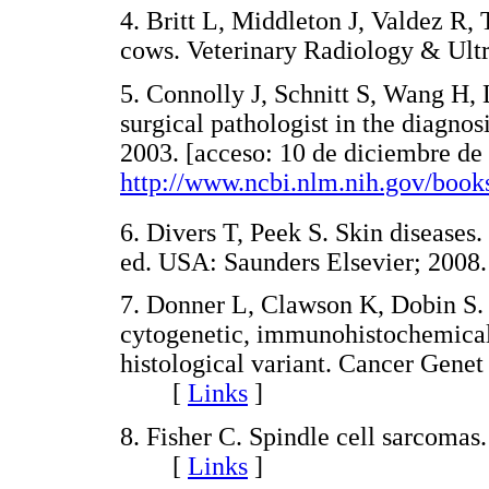
4. Britt L, Middleton J, Valdez R,
cows. Veterinary Radiology & Ul
5. Connolly J, Schnitt S, Wang H,
surgical pathologist in the diagno
2003. [acceso: 10 de diciembre de
http://www.ncbi.nlm.nih.gov/boo
6. Divers T, Peek S. Skin diseases.
ed. USA: Saunders Elsevier; 2008. 
7. Donner L, Clawson K, Dobin S. 
cytogenetic, immunohistochemical,
histological variant. Cancer Gene
[
Links
]
8. Fisher C. Spindle cell sarcomas
[
Links
]