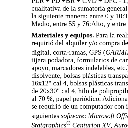
PLR + PD +BR + CVD + DFC - 1, 5
cualitativa de la sumatoria genera
la siguiente manera: entre 0 y 10:T
Medio, entre 55 y 76:Alto, y entre
Materiales y equipos.
Para la rea
requirió del alquiler y/o compra d
digital, corta-ramas, GPS (
GARMI
tijera podadora, formularios de cam
apoyo, marcadores indelebles, etc.)
disolvente, bolsas plásticas transp
16x12" cal 4, bolsas plásticas tran
de 20x30" cal 4, hilo de polipropil
al 70 %, papel periódico. Adiciona
se requirió de un computador con i
siguientes
software
:
Microsoft Off
®
Statgraphics
Centurion XV
,
Aut