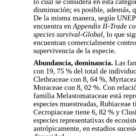
lo cual se considera en esta catego
disminución; es posible, además,
De la misma manera, según UNE
encuentra en
Appendix II-Trade co
species survival-Global
, lo que si
encuentran comercialmente control
supervivencia de la especie.
Abundancia, dominancia.
Las fam
con 19, 75 % del total de individ
Clethraceae con 8, 64 %, Myrtacea
Moraceae con 8, 02 %. Con relación
familia Melastomataceae está repre
especies muestreadas, Rubiaceae ti
Cecropiaceae tiene 6, 82 % y Clusi
especies representativas de ecosis
antrópicamente, en estadios suces