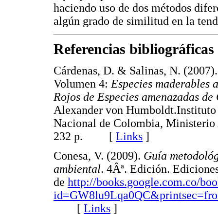
haciendo uso de dos métodos difere
algún grado de similitud en la ten
Referencias bibliográficas
Cárdenas, D. & Salinas, N. (2007)
Volumen 4:
Especies madera
bles 
Rojos de Especies amenazadas de
Alexander von Humboldt.Instituto
Nacional de Colombia, Ministerio 
232 p. [
Links
]
Conesa, V. (2009).
Guía metodológ
ambiental
. 4Âª. Edición. Edicion
de
http://books.google.com.co/bo
id=GW8lu9Lqa0QC&printsec=fro
[
Links
]