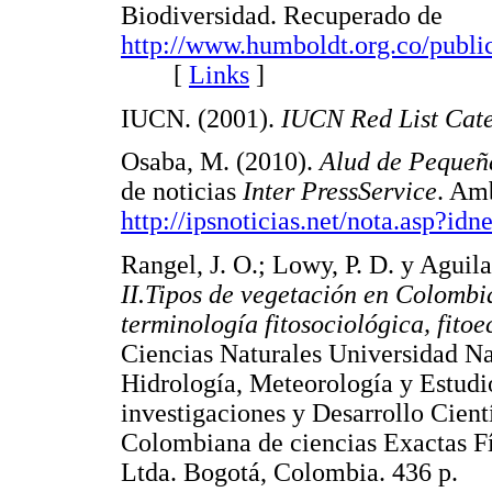
Biodiversidad. Recuperado de
http://www.humboldt.org.co/publi
[
Links
]
IUCN. (2001).
IUCN Red List Cat
Osaba, M. (2010).
Alud de Pequeña
de noticias
Inter PressService
. Am
http://ipsnoticias.net/nota.asp?i
Rangel, J. O.; Lowy, P. D. y Aguil
II.Tipos de vegetación en Colombi
terminología fitosociológica, fito
Ciencias Naturales Universidad Na
Hidrología, Meteorología y Estud
investigaciones y Desarrollo Cie
Colombiana de ciencias Exactas Fí
Ltda. Bogotá, Colombia. 436 