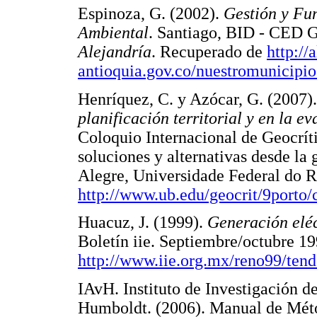
Espinoza, G. (2002).
Gestión y Fu
Ambiental
. Santiago, BID - CED G
Alejandría
. Recuperado de
http://
antioquia.gov.co/nuestromunicip
Henríquez, C. y Azócar, G. (2007)
planificación terri
torial y en la e
Coloquio Internacional de Geocrít
soluciones y alternativas desde la 
Alegre, Universidade Federal do 
http://www.ub.edu/geocrit/9porto/c
Huacuz, J. (1999).
Generación eléc
Boletín iie. Septiembre/octubre 1
http://www.iie.org.mx/reno99/tend
IAvH. Instituto de Investigación 
Humboldt. (2006). Manual de Métod