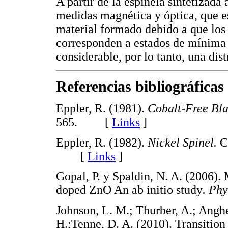
A partir de la espinela sintetizada 
medidas magnética y óptica, que es
material formado debido a que los 
corresponden a estados de mínima 
considerable, por lo tanto, una dis
Referencias bibliográficas
Eppler, R. (1981).
Cobalt-Free Bl
565. [
Links
]
Eppler, R. (1982).
Nickel Spinel.
C
[
Links
]
Gopal, P. y Spaldin, N. A. (2006). 
doped ZnO An ab initio study
. Phy
Johnson, L. M.; Thurber, A.; Anghe
H.;Tenne, D. A. (2010). Transition