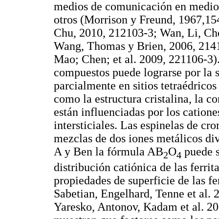
medios de comunicación en medio 
otros (Morrison y Freund, 1967,1
Chu, 2010, 212103-3; Wan, Li, Ch
Wang, Thomas y Brien, 2006, 2141
Mao; Chen; et al. 2009, 221106-3).
compuestos puede lograrse por la su
parcialmente en sitios tetraédricos
como la estructura cristalina, la 
están influenciadas por los catione
intersticiales. Las espinelas de cr
mezclas de dos iones metálicos diva
A y Ben la fórmula AB
O
puede s
2
4
distribución catiónica de las ferrit
propiedades de superficie de las f
Sabetian, Engelhard, Tenne et al.
Yaresko, Antonov, Kadam et al. 20