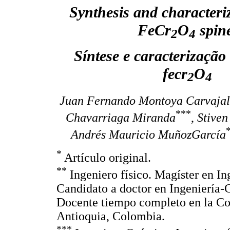
Synthesis and characteriz
FeCr
O
spin
2
4
Síntese e caracterização
fecr
O
2
4
Juan Fernando Montoya Carvajal
***
Chavarriaga Miranda
,
Stiven
Andrés Mauricio MuñozGarcía
*
Artículo original.
**
Ingeniero físico. Magíster en In
Candidato a doctor en Ingeniería-
Docente tiempo completo en la Cor
Antioquia, Colombia.
***