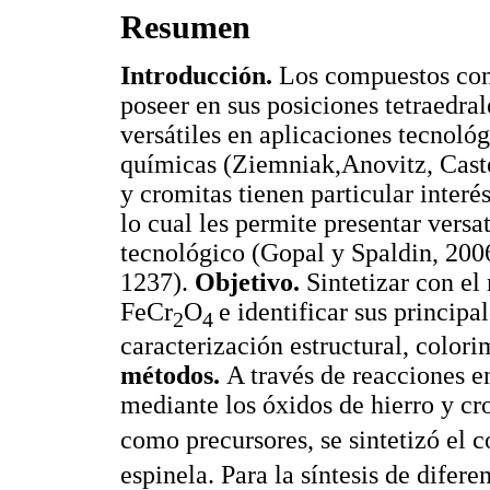
Resumen
Introducción.
Los compuestos con 
poseer en sus posiciones tetraedral
versátiles en aplicaciones tecnológ
químicas (Ziemniak,Anovitz, Castel
y cromitas tienen particular interé
lo cual les permite presentar versa
tecnológico (Gopal y Spaldin, 200
1237).
Objetivo.
Sintetizar con el
FeCr
O
e identificar sus principa
2
4
caracterización estructural, colo
métodos.
A través de reacciones en
mediante los óxidos de hierro y c
como precursores, se sintetizó el
espinela. Para la síntesis de difer