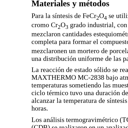
Materiales y métodos
Para la síntesis de FeCr
O
se util
2
4
cromo Cr
O
grado industrial, co
2
3
mezclaron cantidades estequiomét
completa para formar el compuesto
mezclaronen un mortero de porcela
una distribución uniforme de las p
La reacción de estado sólido se re
MAXTHERMO MC-2838 bajo atmósfe
temperaturas sometiendo las muest
ciclo térmico tuvo una duración de 
alcanzar la temperatura de síntesi
horas.
Los análisis termogravimétrico (TG
(CDB) se realizaron en un anali