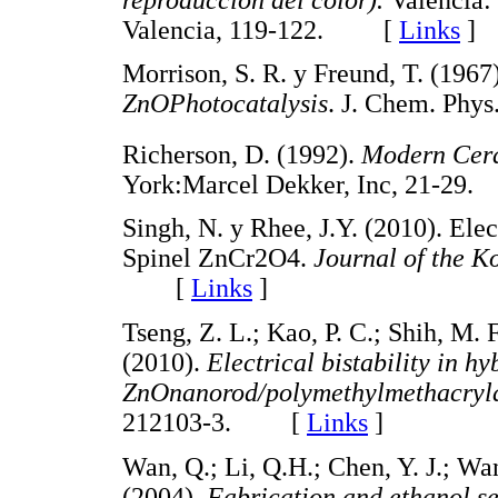
Valencia, 119-122. [
Links
]
Morrison, S. R. y Freund, T. (1967
ZnOPhotocatalysis
. J. Chem. Ph
Richerson, D. (1992).
Modern Cer
York:Marcel Dekker, Inc, 21-2
Singh, N. y Rhee, J.Y. (2010). Elec
Spinel ZnCr2O4.
Journal of the K
[
Links
]
Tseng, Z. L.; Kao, P. C.; Shih, M. 
(2010).
Electrical bistability in hy
ZnOnanorod/polymethylmethacryla
212103-3. [
Links
]
Wan, Q.; Li, Q.H.; Chen, Y. J.; Wang
(2004).
Fabrication and ethanol se