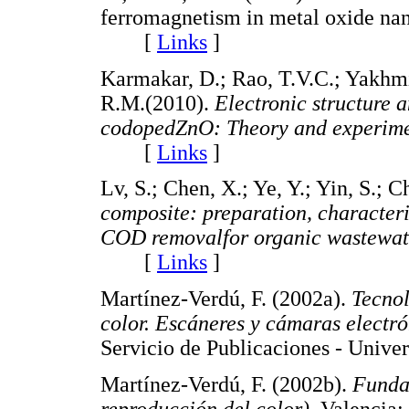
ferromagnetism in metal oxide nan
[
Links
]
Karmakar, D.; Rao, T.V.C.; Yakhmi
R.M.(2010).
Electronic structure 
codopedZnO: Theory and experim
[
Links
]
Lv, S.; Chen, X.; Ye, Y.; Yin, S.; C
composite: preparation, characteri
COD removalfor organic wastewat
[
Links
]
Martínez-Verdú, F. (2002a).
Tecnol
color. Escáneres y cámaras electró
Servicio de Publicaciones - Uni
Martínez-Verdú, F. (2002b).
Fundam
reproducción del color).
Valencia: