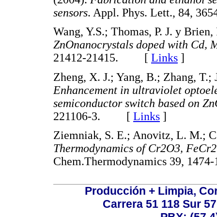
sensors
. Appl. Phys. Lett., 84,
Wang, Y.S.; Thomas, P. J. y Brien,
ZnOnanocrystals doped with Cd, M
21412-21415. [
Links
]
Zheng, X. J.; Yang, B.; Zhang, T.; 
Enhancement in ultraviolet optoel
semiconductor switch based on Zn
221106-3. [
Links
]
Ziemniak, S. E.; Anovitz, L. M.; Ca
Thermodynamics of Cr2O3, FeCr
Chem.Thermodynamics 39, 14
Producción + Limpia, Cor
Carrera 51 118 Sur 57
PBX: (57 4