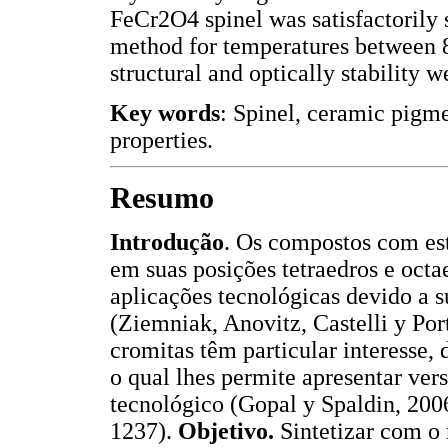
FeCr2O4 spinel was satisfactorily s
method for temperatures between 
structural and optically stability w
Key words
: Spinel, ceramic pigm
properties.
Resumo
Introdução
. Os compostos com est
em suas posições tetraedros e octae
aplicações tecnológicas devido a s
(Ziemniak, Anovitz, Castelli y Port
cromitas têm particular interesse, 
o qual lhes permite apresentar vers
tecnológico (Gopal y Spaldin, 200
1237).
Objetivo.
Sintetizar com o