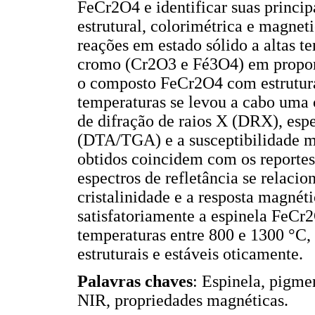
FeCr2O4 e identificar suas princip
estrutural, colorimétrica e magne
reações em estado sólido a altas t
cromo (Cr2O3 e Fé3O4) em proporç
o composto FeCr2O4 com estrutura t
temperaturas se levou a cabo uma 
de difração de raios X (DRX), esp
(DTA/TGA) e a susceptibilidade 
obtidos coincidem com os reportes
espectros de refletância se relaci
cristalinidade e a resposta magnét
satisfatoriamente a espinela FeCr
temperaturas entre 800 e 1300 °C,
estruturais e estáveis oticamente.
Palavras chaves
: Espinela, pigme
NIR, propriedades magnéticas.