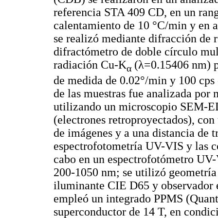
referencia STA 409 CD, en un rang
calentamiento de 10 °C/min y en at
se realizó mediante difracción d
difractómetro de doble círculo mu
radiación Cu-K
(λ=0.15406 nm) pa
α
de medida de 0.02°/min y 100 cps d
de las muestras fue analizada por
utilizando un microscopio SEM-
(electrones retroproyectados), con
de imágenes y a una distancia de t
espectrofotometría UV-VIS y las c
cabo en un espectrofotómetro UV-
200-1050 nm; se utilizó geometría
iluminante CIE D65 y observador e
empleó un integrado PPMS (Quant
superconductor de 14 T, en condici