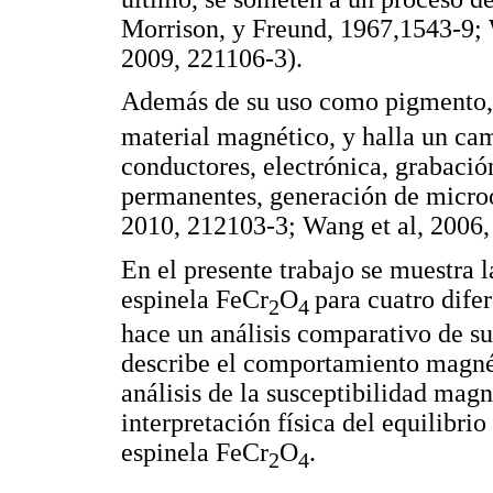
Morrison, y Freund, 1967,1543-9; 
2009, 221106-3).
Además de su uso como pigmento, 
material magnético, y halla un cam
conductores, electrónica, grabació
permanentes, generación de microo
2010, 212103-3; Wang et al, 2006
En el presente trabajo se muestra l
espinela FeCr
O
para cuatro difer
2
4
hace un análisis comparativo de su
describe el comportamiento magnét
análisis de la susceptibilidad magn
interpretación física del equilibrio
espinela FeCr
O
.
2
4