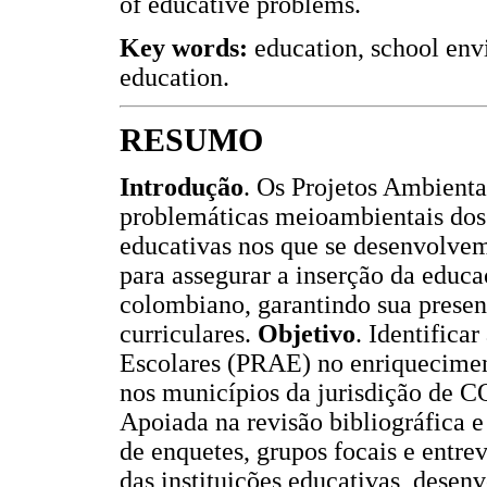
of educative problems.
Key words:
education, school env
education.
RESUMO
Introdução
. Os Projetos Ambient
problemáticas meioambientais dos 
educativas nos que se desenvolvem
para assegurar a inserção da educ
colombiano, garantindo sua prese
curriculares.
Objetivo
. Identifica
Escolares (PRAE) no enriqueciment
nos municípios da jurisdição d
Apoiada na revisão bibliográfica e
de enquetes, grupos focais e entre
das instituições educativas, dese