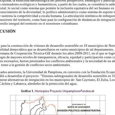
ciplinar, la estructura metodológica del proceso prospectivo, estratégico y particip
 orientadores ecológicos y humanísticos, a partir de los cuales, se considera lo am
itorial; lo social como sistema que permite la inclusión equitativa del ser humano en
conocimiento de la diversidad; lo político administrativo como sistema de soporte 
sustenta la competitividad a escala humana. La articulación sistémica de enfoque
nsciente del territorio, como base para la configuración de dinámicas de integraci
rrollo integral del territorio en el nororiente colombiano.
SCUSIÓN
para la construcción de visiones de desarrollo sostenible en 10 municipios de Norte
ilidad democrática que se desarrollaron en varios municipios de tal departamento,
ana de Cooperación Técnica-GIZ durante los años 2009-2011, en el que se logró 
logro de mayores niveles de transparencia, eficacia, equidad y participación como c
os escenarios, fueron priorizados los conflictos ambientales y la necesidad de un a
n torno a la gestión de conflictos socio-ambientales.
tados anteriores, la Universidad de Pamplona, en convenio con la Fundación Ecopetr
ó a desarrollar el proyecto: "Visiones subregionales de desarrollo sostenible en 1
erar alternativas de integración en los municipios de: San Cayetano, El Zulia, Los P
Cáchira y Labateca, alrededor de la protección del agua.