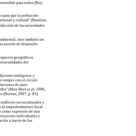
ostenible para todos (Rey,
s para que la población
ersonal y cultural" (Bautista,
isfacción de las necesidades
 ambiental, sino también las
na noción de desarrollo
 espacios geográficos
otencialidades del
isfactores endógenos y
í romper con el círculo
elaciones de auto-
arriba" (Max-Neef
et al
, 1986,
o (Boisier, 2007, p. 83).
conflictos socioculturales y
o al empoderamiento local.
 no como expresión de una
proyectos individuales y
ción a través de los