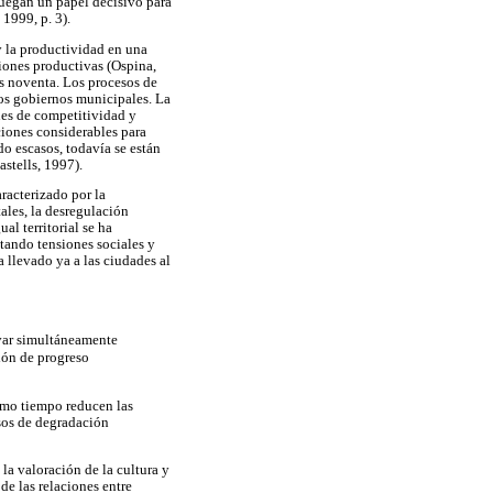
juegan un papel decisivo para
 1999, p. 3).
y la productividad en una
giones productivas (Ospina,
os noventa. Los procesos de
os gobiernos municipales. La
nes de competitividad y
ciones considerables para
do escasos, todavía se están
stells, 1997).
racterizado por la
tales, la desregulación
al territorial se ha
tando tensiones sociales y
 llevado ya a las ciudades al
evar simultáneamente
ción de progreso
ismo tiempo reducen las
esos de degradación
la valoración de la cultura y
de las relaciones entre