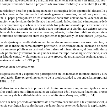
a, al tiempo que desconecta y margina socialmente, la sociedad y las instituciones 
a competitividad en torno a proyectos de inversión viables y sustentables (Castells,
tunidades y desafíos para la organización estratégica de los agentes del desarrollo 
 que la concertación intermunicipal puede generar consorcios, corredores y microrre
ina, el papel protagonista de las ciudades se ha venido aclarando en la década de l
zación y modernización del Estado han reforzado la legitimidad e importancia de l
es económicos que saben la necesidad de los gobiernos locales por crear condicio
también hay una serie de obstáculos para implantar esta visión; aún existen restric
oblema de la autonomía no ha sido resuelto; además, los fondos públicos siguen sien
 términos de interacción entre los gobiernos regionales y los nacionales (Borja &Ca
icas de ajuste que de ella derivan han inducido un nuevo marco macroeconómico, ca
trol de la inflación como objetivo prioritario, la liberalización del mercado de capi
de empresas públicas en casi todos los países. Al mismo tiempo, el desarrollo desigu
 de población y recursos en las grandes áreas metropolitanas sigue creciendo, susci
r falta de control y planeamiento de este proceso de urbanización acelerada, que ha
ricana. (Castells, 1999, p. 7).
tividad debe ser vista como
aís para sostener y expandir su participación en los mercados internacionales y el
u población. Esto exige el incremento de la productividad y, por ende, la incorpora
 1989, p. 13)
globalización acentúan la importancia de las interrelaciones supramunicipales, al m
n los conflictos multidimensionales en países con débil estructura financiera, proc
naturales y de la calidad de vida de sus habitantes (Mosquera, 2006, p. 51).
ción se han generado alternativas de desarrollo encaminadas a la equidad social, a 
iencia ecológica, las cuales hacen que la polémica se extienda hacia la exploración 