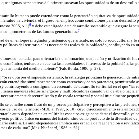
 que algunas perspectivas del primero socavan las oportunidades de un desarrollo s
 desarrollo humano puede entenderse como la generación equitativa de oportunidade
 la salud, la vivienda, el ingreso, el empleo, como condiciones para su desarrollo p
6
rnesto 2006, p. 1)
y debe estar ligado a un desarrollo sostenible que asegure la sat
7
in comprometer las de las futuras generaciones.
ad de un enfoque integrador y sistémico que articule, no sólo lo sociocultural y lo
 políticas del territorio a las necesidades reales de la población, confluyendo en u
 acciones concertadas para orientar la transformación, ocupación y utilización de los
o económico, teniendo en cuenta las necesidades e intereses de la población, las p
o y la armonía del medio ambiente" (Fals Borda, 1996, p. 27).
) "Si se opta por el supuesto sistémico, la estrategia priorizará la generación de sat
serán entendidas simultáneamente como carencias y como potencias, permitiendo as
) y contribuyendo a configurar un escenario de desarrollo territorial en el que "las r
o, tienen mayores efectos sinérgicos y multiplicadores cuando van de abajo hacia 
io necesariamente descentralizado y de escala territorial y social inicialmente pequeñ
ollo se concibe como fruto de un proceso participativo y perceptivo a las presiones, 
os de uso del territorio (MDE a, 1997, p. 10), cuyo direccionamiento está enfocad
omentar la auto-dependencia en múltiples espacios exige considerar el desarrollo ya
yecto político único en manos del Estado, sino como producto de la diversidad de 
arse entre sí. La auto-dependencia implica una especie de regeneración o revitaliza
cursos de cada uno" (Max-Neef
et al
, 1986, p. 61).