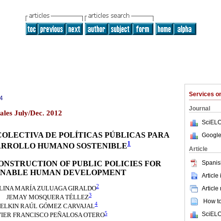
Services 
4
Journal
les July/Dec. 2012
SciELO
OLECTIVA DE POLÍTICAS PÚBLICAS PARA
Google
1
ARROLLO HUMANO SOSTENIBLE
Article
Spanis
NSTRUCTION OF PUBLIC POLICIES FOR
INABLE HUMAN DEVELOPMENT
Article
2
Article
LINA MARÍA ZULUAGA GIRALDO
3
JEMAY MOSQUERA TÉLLEZ
How to 
4
ELKIN RAÚL GÓMEZ CARVAJAL
5
SciELO
VIER FRANCISCO PEÑALOSA OTERO