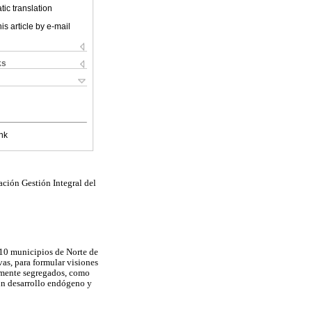
ic translation
is article by e-mail
ks
nk
ción Gestión Integral del
 10 municipios de Norte de
vas, para formular visiones
almente segregados, como
 un desarrollo endógeno y