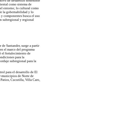
ativo de desarrollo sostenible
biental como sistema de
 el entorno; lo cultural como
de la gobernabilidad y lo
s y componentes busca el uso
ón subregional y regional
 de Santander, surge a partir
 en el marco del programa
el fortalecimiento de
ondiciones para la
bordaje subregional para la
ol para el desarrollo de El
0 municipios de Norte de
atios, Cucutilla, Villa Caro,