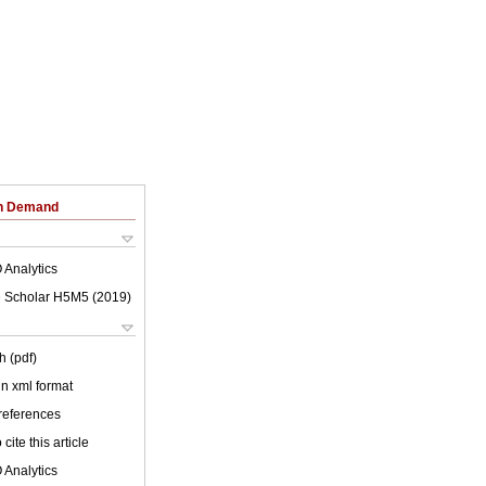
on Demand
 Analytics
 Scholar H5M5 (
2019
)
h (pdf)
 in xml format
 references
cite this article
 Analytics