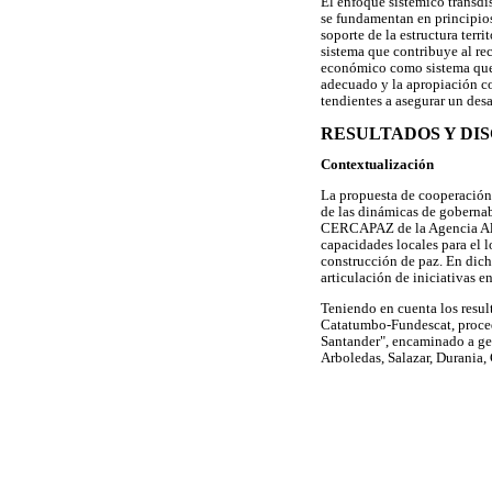
El enfoque sistémico transdis
se fundamentan en principios
soporte de la estructura terr
sistema que contribuye al re
económico como sistema que 
adecuado y la apropiación co
tendientes a asegurar un desa
RESULTADOS Y DI
Contextualización
La propuesta de cooperación 
de las dinámicas de gobernab
CERCAPAZ de la Agencia Alem
capacidades locales para el 
construcción de paz. En dich
articulación de iniciativas e
Teniendo en cuenta los resul
Catatumbo-Fundescat, procedi
Santander", encaminado a gen
Arboledas, Salazar, Durania, 