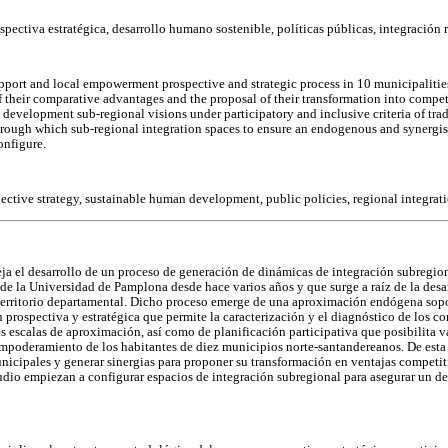
spectiva estratégica, desarrollo humano sostenible, políticas públicas, integración 
support and local empowerment prospective and strategic process in 10 municipalitie
f their comparative advantages and the proposal of their transformation into compet
development sub-regional visions under participatory and inclusive criteria of tra
rough which sub-regional integration spaces to ensure an endogenous and synergis
onfigure.
pective strategy, sustainable human development, public policies, regional integrati
leja el desarrollo de un proceso de generación de dinámicas de integración subregio
e de la Universidad de Pamplona desde hace varios años y que surge a raíz de la desa
 territorio departamental. Dicho proceso emerge de una aproximación endógena sop
prospectiva y estratégica que permite la caracterización y el diagnóstico de los co
tes escalas de aproximación, así como de planificación participativa que posibilita 
empoderamiento de los habitantes de diez municipios norte-santandereanos. De esta 
nicipales y generar sinergias para proponer su transformación en ventajas competit
udio empiezan a configurar espacios de integración subregional para asegurar un d