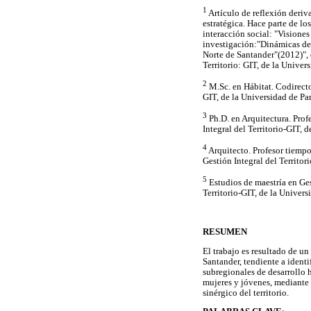
1
Artículo de reflexión deriv
estratégica. Hace parte de lo
interacción social: "Visiones
investigación:"Dinámicas de 
Norte de Santander"(2012)", 
Territorio: GIT, de la Unive
2
M.Sc. en Hábitat. Codirecto
GIT, de la Universidad de P
3
Ph.D. en Arquitectura. Prof
Integral del Territorio-GIT, 
4
Arquitecto. Profesor tiemp
Gestión Integral del Territo
5
Estudios de maestría en Ge
Territorio-GIT, de la Univer
RESUMEN
El trabajo es resultado de 
Santander, tendiente a ident
subregionales de desarrollo 
mujeres y jóvenes, mediante 
sinérgico del territorio.