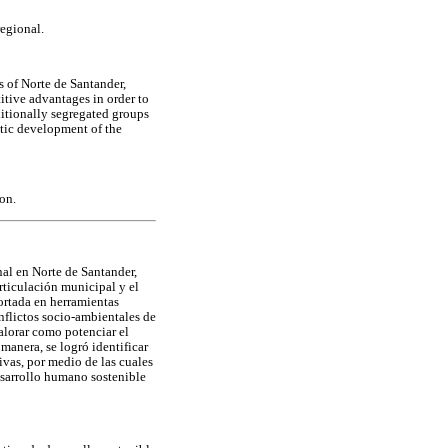
regional.
s of Norte de Santander,
itive advantages in order to
ditionally segregated groups
tic development of the
on.
nal en Norte de Santander,
rticulación municipal y el
ortada en herramientas
nflictos socio-ambientales de
valorar como potenciar el
manera, se logró identificar
ivas, por medio de las cuales
esarrollo humano sostenible