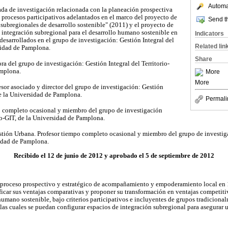
Automat
ada de investigación relacionada con la planeación prospectiva
s procesos participativos adelantados en el marco del proyecto de
Send th
 subregionales de desarrollo sostenible" (2011) y el proyecto de
integración subregional para el desarrollo humano sostenible en
Indicators
desarrollados en el grupo de investigación: Gestión Integral del
Related lin
rsidad de Pamplona.
Share
ra del grupo de investigación: Gestión Integral del Territorio-
amplona.
More
More
esor asociado y director del grupo de investigación: Gestión
de la Universidad de Pamplona.
Permali
o completo ocasional y miembro del grupo de investigación
rio-GIT, de la Universidad de Pamplona.
stión Urbana. Profesor tiempo completo ocasional y miembro del grupo de investiga
sidad de Pamplona.
Recibido el 12 de junio de 2012 y aprobado el 5 de septiembre de 2012
un proceso prospectivo y estratégico de acompañamiento y empoderamiento local en
ificar sus ventajas comparativas y proponer su transformación en ventajas competiti
humano sostenible, bajo criterios participativos e incluyentes de grupos tradicion
las cuales se puedan configurar espacios de integración subregional para asegurar