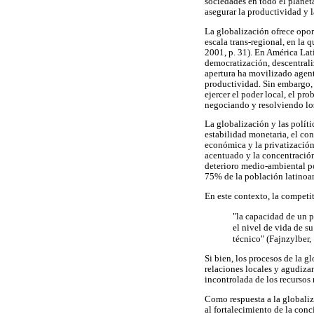
sociedades en todo el planet
asegurar la productividad y l
La globalización ofrece opor
escala trans-regional, en la
2001, p. 31). En América Lat
democratización, descentrali
apertura ha movilizado agent
productividad. Sin embargo, 
ejercer el poder local, el pr
negociando y resolviendo los
La globalización y las polít
estabilidad monetaria, el con
económica y la privatización 
acentuado y la concentración
deterioro medio-ambiental po
75% de la población latinoame
En este contexto, la competi
"la capacidad de un p
el nivel de vida de s
técnico" (Fajnzylber,
Si bien, los procesos de la 
relaciones locales y agudiza
incontrolada de los recursos 
Como respuesta a la globaliza
al fortalecimiento de la conc