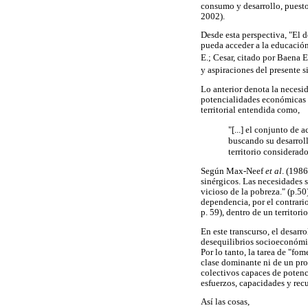
consumo y desarrollo, puesto
2002).
Desde esta perspectiva, "El
pueda acceder a la educación,
E.; Cesar, citado por Baena E
y aspiraciones del presente s
Lo anterior denota la necesid
potencialidades económicas y
territorial entendida como,
"[...] el conjunto de
buscando su desarroll
territorio considerad
Según Max-Neef
et al
. (1986
sinérgicos. Las necesidades 
vicioso de la pobreza." (p.50
dependencia, por el contrari
p. 59), dentro de un territor
En este transcurso, el desarr
desequilibrios socioeconómic
Por lo tanto, la tarea de "f
clase dominante ni de un pro
colectivos capaces de potenci
esfuerzos, capacidades y re
Así las cosas,