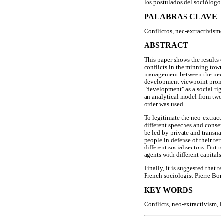
los postulados del sociólogo 
PALABRAS CLAVE
Conflictos, neo-extractivism
ABSTRACT
This paper shows the results
conflicts in the minning tow
management between the neo-
development viewpoint promot
"development" as a social rig
an analytical model from two
order was used.
To legitimate the neo-extra
different speeches and conse
be led by private and transn
people in defense of their te
different social sectors. But 
agents with different capital
Finally, it is suggested that
French sociologist Pierre Bord
KEY WORDS
Conflicts, neo-extractivism,