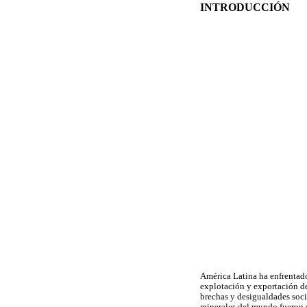
INTRODUCCIÓN
América Latina ha enfrentado 
explotación y exportación de
brechas y desigualdades soci