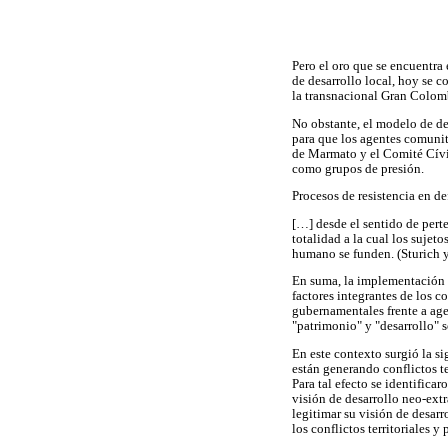
Pero el oro que se encuentra
de desarrollo local, hoy se c
la transnacional Gran Colom
No obstante, el modelo de des
para que los agentes comunit
de Marmato y el Comité Cívi
como grupos de presión.
Procesos de resistencia en def
[…] desde el sentido de perte
totalidad a la cual los sujet
humano se funden. (Sturich 
En suma, la implementación d
factores integrantes de los c
gubernamentales frente a agen
"patrimonio" y "desarrollo" 
En este contexto surgió la s
están generando conflictos ter
Para tal efecto se identifica
visión de desarrollo neo-extr
legitimar su visión de desarr
los conflictos territoriales y 