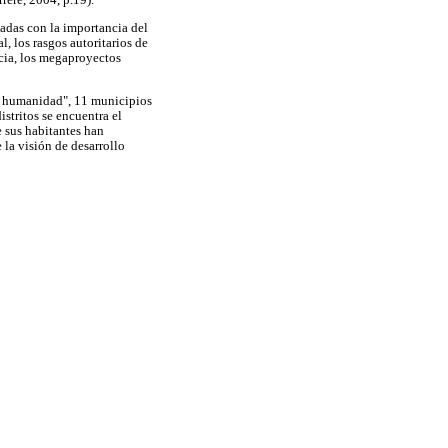
ere, 2004, p.19).
adas con la importancia del
l, los rasgos autoritarios de
ncia, los megaproyectos
la humanidad", 11 municipios
stritos se encuentra el
e sus habitantes han
e la visión de desarrollo