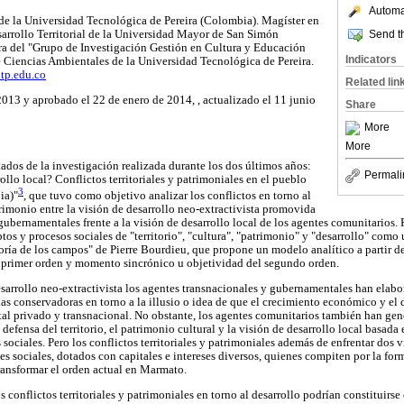
Automat
e la Universidad Tecnológica de Pereira (Colombia). Magíster en
Send th
arrollo Territorial de la Universidad Mayor de San Simón
ra del "Grupo de Investigación Gestión en Cultura y Educación
Indicators
 Ciencias Ambientales de la Universidad Tecnológica de Pereira.
tp.edu.co
Related lin
013 y aprobado el 22 de enero de 2014, , actualizado el 11 junio
Share
More
More
ltados de la investigación realizada durante los dos últimos años:
Permali
llo local? Conflictos territoriales y patrimoniales en el pueblo
3
ia)"
, que tuvo como objetivo analizar los conflictos en torno al
trimonio entre la visión de desarrollo neo-extractivista promovida
ubernamentales frente a la visión de desarrollo local de los agentes comunitarios. 
ptos y procesos sociales de "territorio", "cultura", "patrimonio" y "desarrollo" com
oría de los campos" de Pierre Bourdieu, que propone un modelo analítico a partir
l primer orden y momento sincrónico u objetividad del segundo orden.
desarrollo neo-extractivista los agentes transnacionales y gubernamentales han elabo
ias conservadoras en torno a la illusio o idea de que el crecimiento económico y el 
tal privado y transnacional. No obstante, los agentes comunitarios también han gene
defensa del territorio, el patrimonio cultural y la visión de desarrollo local basada 
 sociales. Pero los conflictos territoriales y patrimoniales además de enfrentar dos v
es sociales, dotados con capitales e intereses diversos, quienes compiten por la for
transformar el orden actual en Marmato.
s conflictos territoriales y patrimoniales en torno al desarrollo podrían constituir