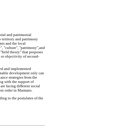
orial and patrimonial
o territory and patrimony
ts and the local
", "culture", "patrimony",and
"field theory" that proposes
or objectivity of second-
oped and implemented
ainable development only can
ance strategies from the
ng with the support of
are facing different social
rent order in Marmato.
ding to the postulates of the