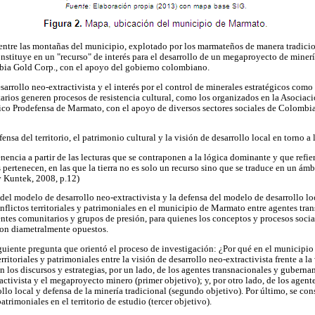
 entre las montañas del municipio, explotado por los marmateños de manera tradici
onstituye en un "recurso" de interés para el desarrollo de un megaproyecto de minerí
bia Gold Corp., con el apoyo del gobierno colombiano.
arrollo neo-extractivista y el interés por el control de minerales estratégicos como
arios generen procesos de resistencia cultural, como los organizados en la Asociac
co Prodefensa de Marmato, con el apoyo de diversos sectores sociales de Colombi
ensa del territorio, el patrimonio cultural y la visión de desarrollo local en torno a 
nencia a partir de las lecturas que se contraponen a la lógica dominante y que refie
os pertenecen, en las que la tierra no es solo un recurso sino que se traduce en un ámb
y Kuntek, 2008, p.12)
el modelo de desarrollo neo-extractivista y la defensa del modelo de desarrollo loc
onflictos territoriales y patrimoniales en el municipio de Marmato entre agentes tra
tes comunitarios y grupos de presión, para quienes los conceptos y procesos sociales
son diametralmente opuestos.
iguiente pregunta que orientó el proceso de investigación: ¿Por qué en el municip
ritoriales y patrimoniales entre la visión de desarrollo neo-extractivista frente a la
ron los discursos y estrategias, por un lado, de los agentes transnacionales y guberna
activista y el megaproyecto minero (primer objetivo); y, por otro lado, de los agen
ollo local y defensa de la minería tradicional (segundo objetivo). Por último, se con
patrimoniales en el territorio de estudio (tercer objetivo).