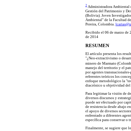
2
Administradora Ambiental d
Gestión del Patrimonio y Des
(Bolivia). Joven Investigado
Ambiental" de la Facultad de
Pereira, Colombia.
lcarias@u
Recibido el 06 de marzo de 2
de 2014
RESUMEN
El artículo presenta los resu
"¿Neo-extractivismo o desarro
minero de Marmato (Colomb
manejo del territorio y el pa
por agentes transnacionales-g
referentes teóricos los conce
enfoque metodológico la "te
diacrónico u objetividad de
Para legitimar la visión de 
diversos discursos y estrateg
puede ser efectuado por capi
de resistencia desde abajo en 
el apoyo de diversos sectores
enfrentado a diferentes agent
específica para conservar o 
Finalmente, se sugiere que lo