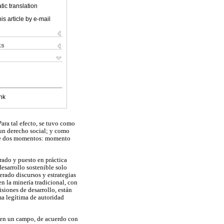
ic translation
is article by e-mail
ks
nk
Para tal efecto, se tuvo como
o un derecho social; y como
 de dos momentos: momento
rado y puesto en práctica
desarrollo sostenible solo
rado discursos y estrategias
en la minería tradicional, con
isiones de desarrollo, están
ma legítima de autoridad
se en un campo, de acuerdo con