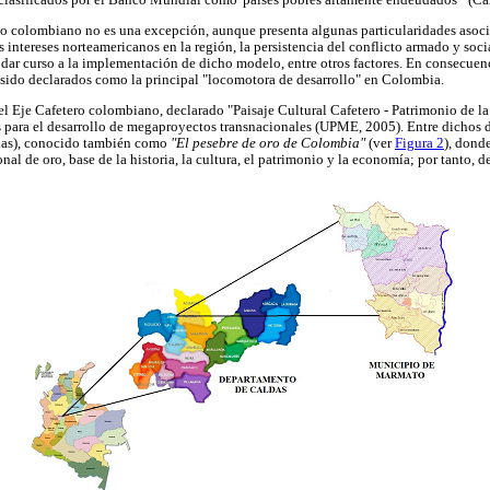
lasificados por el Banco Mundial como 'países pobres altamente endeudados'" (Carr
so colombiano no es una excepción, aunque presenta algunas particularidades asoci
s intereses norteamericanos en la región, la persistencia del conflicto armado y socia
 dar curso a la implementación de dicho modelo, entre otros factores. En consecue
sido declarados como la principal "locomotora de desarrollo" en Colombia.
el Eje Cafetero colombiano, declarado "Paisaje Cultural Cafetero - Patrimonio de 
s para el desarrollo de megaproyectos transnacionales (UPME, 2005). Entre dichos di
as), conocido también como
"El pesebre de oro de Colombia"
(ver
Figura 2
), dond
nal de oro, base de la historia, la cultura, el patrimonio y la economía; por tanto, d