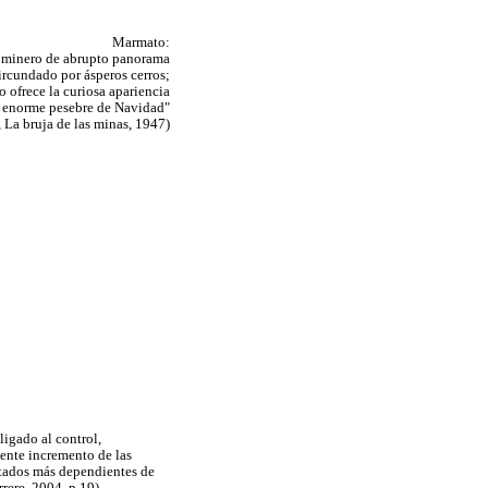
Marmato:
 minero de abrupto panorama
ircundado por ásperos cerros;
ío ofrece la curiosa apariencia
 enorme pesebre de Navidad"
 La bruja de las minas, 1947)
ligado al control,
uente incremento de las
stados más dependientes de