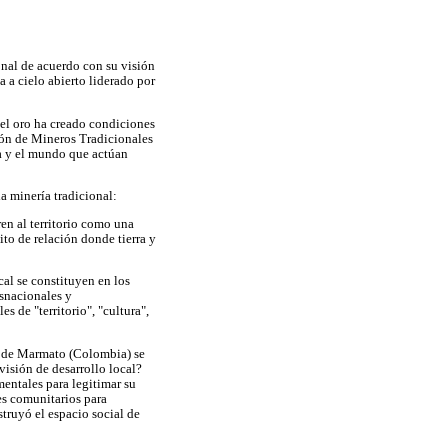
onal de acuerdo con su visión
a a cielo abierto liderado por
 el oro ha creado condiciones
ión de Mineros Tradicionales
a y el mundo que actúan
la minería tradicional:
ren al territorio como una
ito de relación donde tierra y
al se constituyen en los
nsnacionales y
 de "territorio", "cultura",
io de Marmato (Colombia) se
 visión de desarrollo local?
mentales para legitimar su
tes comunitarios para
struyó el espacio social de