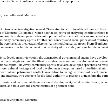
francés Pierre Bourdieu, con características del campo político.
o, desarrollo local, Marmato.
 of a two years investigation named "Neo-extractivism or local development? Territ
n of Marmato (Colombia)", which had the objective of analyzing conflicts related t
extractivist development viewpoint promoted by transnational-governmental agen
ed by community agents. For this end, concepts and social processes of "territory
ht were taken as theoretical referents. As methodological approach Pierre Bordieu's 
 moments: diachronic moment or objectivity of first-order, and synchronic moment 
ctivist development viewpoint, the transnational-governmental agents have devel
rvative strategies around the illusion or idea that economic development and sust
ational capital. However, community agents have also developed speeches and resist
rritory, cultural heritage and local development viewpoint based on traditional mini
territorial and patrimonial conflicts in addition to facing two visons of development 
s and interests, who compete for the legal authority to preserve or transform the cur
 territorial and patrimonial disputes around development, could be established, accor
ieu, as a field with the characteristics of a political field.
 local development, Marmato.