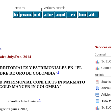
Services 
4
Journal
les July/Dec. 2014
SciELO
RRITORIALES Y PATRIMONIALES EN "EL
Google
1
BRE DE ORO DE COLOMBIA"
Article
Spanis
D PATRIMONIAL CONFLICTS IN MARMATO
 GOLD MANGER IN COLOMBIA"
Article
Article
2
How to 
Carolina Arias Hurtado
SciELO
igación (Arias, 2013)