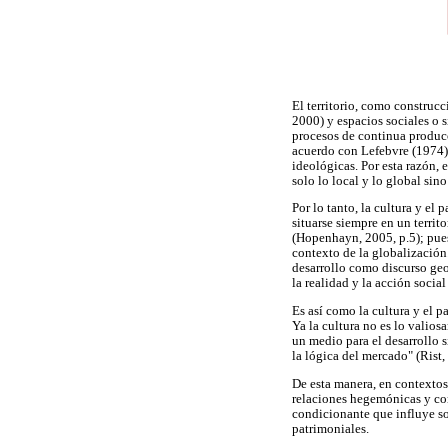
El territorio, como construcc
2000) y espacios sociales o s
procesos de continua producc
acuerdo con Lefebvre (1974),
ideológicas. Por esta razón, 
solo lo local y lo global sin
Por lo tanto, la cultura y e
situarse siempre en un territ
(Hopenhayn, 2005, p.5); pues 
contexto de la globalización
desarrollo como discurso ge
la realidad y la acción socia
Es así como la cultura y el 
Ya la cultura no es lo valios
un medio para el desarrollo s
la lógica del mercado" (Rist,
De esta manera, en contextos
relaciones hegemónicas y con
condicionante que influye sob
patrimoniales.