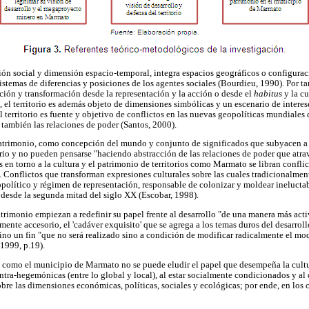
ión social y dimensión espacio-temporal, integra espacios geográficos o configuraci
istemas de diferencias y posiciones de los agentes sociales (Bourdieu, 1990). Por tan
ión y transformación desde la representación y la acción o desde el
habitus
y la cu
 el territorio es además objeto de dimensiones simbólicas y un escenario de intere
el territorio es fuente y objetivo de conflictos en las nuevas geopolíticas mundiale
o también las relaciones de poder (Santos, 2000).
l patrimonio, como concepción del mundo y conjunto de significados que subyacen a l
orio y no pueden pensarse "haciendo abstracción de las relaciones de poder que atrav
en torno a la cultura y el patrimonio de territorios como Marmato se libran conflic
. Conflictos que transforman expresiones culturales sobre las cuales tradicionalment
opolítico y régimen de representación, responsable de colonizar y moldear ineluct
l desde la segunda mitad del siglo XX (Escobar, 1998).
patrimonio empiezan a redefinir su papel frente al desarrollo "de una manera más act
amente accesorio, el 'cadáver exquisito' que se agrega a los temas duros del desarrol
ino un fin "que no será realizado sino a condición de modificar radicalmente el mod
 1999, p.19).
 como el municipio de Marmato no se puede eludir el papel que desempeña la cultu
tra-hegemónicas (entre lo global y local), al estar socialmente condicionados y al c
re las dimensiones económicas, políticas, sociales y ecológicas; por ende, en los co