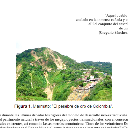
"Aquel pueblo
anclado en la inmensa cañada y c
allí el conjunto del caser
de un
(Gregorio Sánchez,
durante las últimas décadas los rigores del modelo de desarrollo neo-extractivista 
l patrimonio natural a través de los megaproyectos transnacionales, con el consec
ales existentes, así como de las asimetrías económicas: "Doce de los veinticinco E