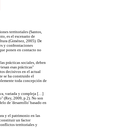
ones territoriales (Santos,
to, es el escenario de
ltura (Giménez, 2005). De
ses y confrontaciones
s que ponen en contacto no
as prácticas sociales, deben
iesan esas prácticas"
tos decisivos en el actual
e se ha construido el
ablemente toda concepción de
iva, variada y compleja […]
lo" (Rey, 2009, p.2). No son
elo de 'desarrollo' basado en
ra y el patrimonio en las
onstituir un factor
nflictos territoriales y