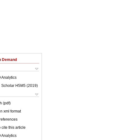
on Demand
 Analytics
 Scholar H5M5 (
2019
)
h (pdf)
 in xml format
 references
cite this article
 Analytics