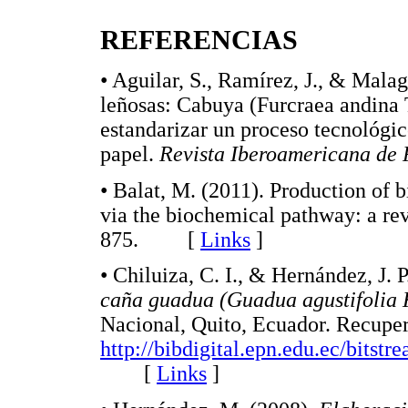
REFERENCIAS
• Aguilar, S., Ramírez, J., & Mala
leñosas: Cabuya (Furcraea andina 
estandarizar un proceso tecnológic
papel.
Revista Iberoamericana de 
• Balat, M. (2011). Production of 
via the biochemical pathway: a re
875. [
Links
]
• Chiluiza, C. I., & Hernández, J. 
caña guadua (Guadua agustifolia 
Nacional, Quito, Ecuador. Recupe
http://bibdigital.epn.edu.ec/bits
[
Links
]