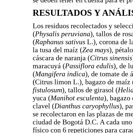
RESULTADOS Y ANÁLI
Los residuos recolectados y selec
(
Physalis peruviana
), tallos de ro
(
Raphanus sativus
L.), corona de l
la tusa del maíz (
Zea mays
), pétal
cáscara de naranja (
Citrus sinensis
maracuyá (
Passiflora edulis
), de l
(
Mangifera indica
), de tomate de á
(Citrus limon L.), bagazo de maíz 
fistulosum
), tallos de girasol (
Heli
yuca (
Manihot esculenta
), bagazo 
clavel (
Dianthus caryophyllus
), pa
se recolectaron en las plazas de me
ciudad de Bogotá D.C. A cada uno d
físico con 6 repeticiones para cara