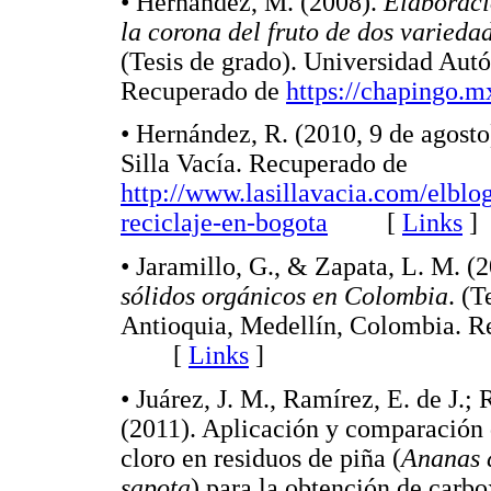
• Hernández, M. (2008).
Elaboraci
la corona del fruto de dos varied
(Tesis de grado). Universidad Au
Recuperado de
https://chapingo.m
• Hernández, R. (2010, 9 de agosto
Silla Vacía. Recuperado de
http://www.lasillavacia.com/elblo
reciclaje-en-bogota
[
Links
]
• Jaramillo, G., & Zapata, L. M. (
sólidos orgánicos en Colombia
. (T
Antioquia, Medellín, Colombia. 
[
Links
]
• Juárez, J. M., Ramírez, E. de J.;
(2011). Aplicación y comparación 
cloro en residuos de piña (
Ananas 
sapota
) para la obtención de carb