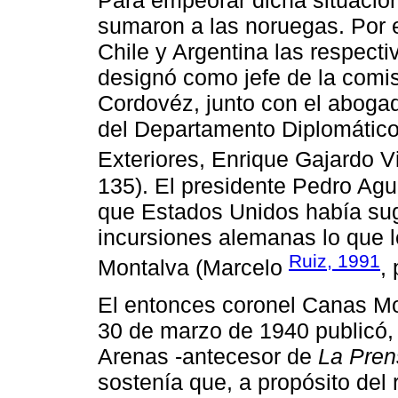
Para empeorar dicha situación
sumaron a las noruegas. Por e
Chile y Argentina las respect
designó como jefe de la comi
Cordovéz, junto con el aboga
del Departamento Diplomático
Exteriores, Enrique Gajardo Vil
135). El presidente Pedro Aguir
que Estados Unidos había suge
incursiones alemanas lo que 
Ruiz, 1991
Montalva (Marcelo
, 
El entonces coronel Canas Mo
30 de marzo de 1940 publicó, 
Arenas -antecesor de
La Pren
sostenía que, a propósito del