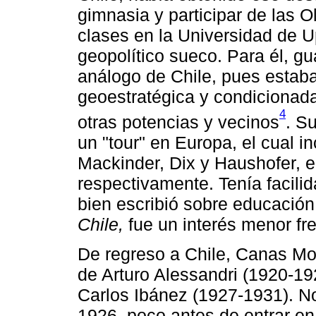
gimnasia y participar de las 
clases en la Universidad de U
geopolítico sueco. Para él, g
análogo de Chile, pues estab
geoestratégica y condicionada
4
otras potencias y vecinos
. S
un "tour" en Europa, el cual i
Mackinder, Dix y Haushofer, e
respectivamente. Tenía facilid
bien escribió sobre educación 
Chile,
fue un interés menor fre
De regreso a Chile, Canas Mon
de Arturo Alessandri (1920-19
Carlos Ibánez (1927-1931). No 
1926, poco antes de entrar en