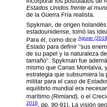
incorporar los postulados de
Estados Unidos frente al mun
de la Guerra Fría realista.
Spykman, de origen holandés
estadounidense, tomó las idea
Aguiar (2018
Para él, como dice
Estado para definir "sus enemi
de su papel y la naturaleza del
tamaño". Spykman fue además u
mismo que Canas Montalva, y 
estrategia que subsumiera la p
militar para el caso de Estad
equilibrio mundial era necesar
marítimo
(Rimland),
o el Creci
2018
, pp. 90-91). La visión g