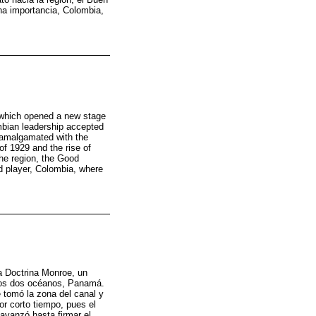
na importancia, Colombia,
 which opened a new stage
ombian leadership accepted
s amalgamated with the
of 1929 and the rise of
he region, the Good
d player, Colombia, where
a Doctrina Monroe, un
 los dos océanos, Panamá.
 tomó la zona del canal y
or corto tiempo, pues el
avanzó hasta firmar el