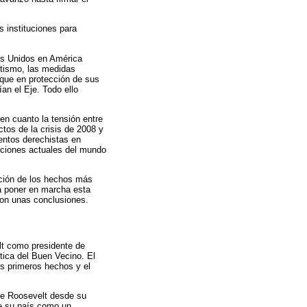
s instituciones para
os Unidos en América
ntismo, las medidas
que en protección de sus
an el Eje. Todo ello
 en cuanto la tensión entre
tos de la crisis de 2008 y
entos derechistas en
iciones actuales del mundo
pción de los hechos más
ra poner en marcha esta
con unas conclusiones.
lt como presidente de
tica del Buen Vecino. El
os primeros hechos y el
nte Roosevelt desde su
de su país como un