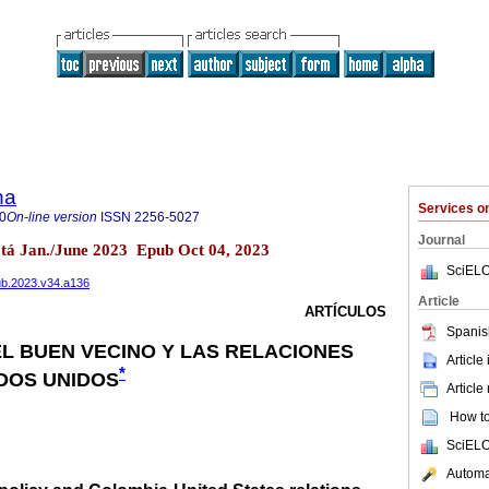
na
Services 
0
On-line version
ISSN
2256-5027
Journal
tá Jan./June 2023 Epub Oct 04, 2023
SciELO
pub.2023.v34.a136
Article
ARTÍCULOS
Spanis
 EL BUEN VECINO Y LAS RELACIONES
Article
*
DOS UNIDOS
Article
How to 
SciELO
Automat