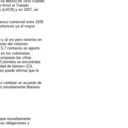
ue se detuvo en 1935 cuando
e firmó el Tratado
s (LACR) y en 1937, un
lanza comercial entre 1935
 entonces ya el mayor
 y al oro pero notorios en
mento del volumen
a 5,7 centavos en agosto
o en los volúmenes
comparan las cifras
9 Colombia se encontraba
dad de bienes» (Cit.
se puede afirmar que la
so celebrar un acuerdo de
uso rotundamente Mariano
o que resueltamente
sus obligaciones y