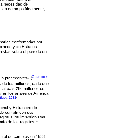
la necesidad de
mica como políticamente,
rimarias conformadas por
mbianos y de Estados
mistas sobre el período en
Ocampo y
in precedentes» (
a de los millones, dado que
 al país 280 millones de
ar en los anales de América
Rippy, 1931
).
ional y Extranjero de
 de cumplir con sus
egios a los inversionistas
nto de las regalías e
ontrol de cambios en 1933,