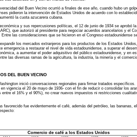
veracidad del Buen Vecino ocurrió a finales de ese año, cuando hubo un gol
nses pidieron la intervención de Estados Unidos de acuerdo con lo establecid
aumentó la cuota azucarera cubana.
s económica y sus repercusiones políticas, el 12 de junio de 1934 se aprobó l
RC), que autorizó al presidente para negociar acuerdos arancelarios y el C
. Entre las consideraciones que se hicieron en el Congreso estadounidense se
 expandir los mercados extranjeros para los productos de los Estados Unido
te emergencia a restaurar el nivel de vida estadounidense, a superar el desem
onómica, a aumentar el poder adquisitivo del público estadounidense, y en e
ntre las diversas ramas de la agricultura, la industria, la minería y el comer
OS DEL BUEN VECINO
shington inició conversaciones regionales para firmar tratados específicos.
 en vigencia el 20 de mayo de 1936- con el fin de reducir o consolidar los ara
s entre el 16% y el 90%), no crear nuevos impuestos ni restricciones cualitativ
 favorecido fue evidentemente el café, además del petróleo, las bananas, el or
respecto:
Comercio de café a los Estados Unidos