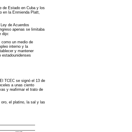
pe de Estado en Cuba y los
o en la Enmienda Platt,
a Ley de Acuerdos
ongreso apenas se limitaba
 dijo:
s, como un medio de
pleo interno y la
stablecer y mantener
cio estadounidenses
 El TCEC se signó el 13 de
nceles a unas ciento
as y reafirmar el trato de
o, el platino, la sal y las