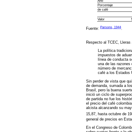
Año
Porcentaje
de café
Valor
Parsons, 1944
Fuente:
.
Respecto al TCEC, Lleras 
La política tradicio
impuestos de aduana
línea de conducta s
una de las razones 
número de mercancía
café a los Estados 
Sin perder de vista que qu
de demanda, sumada a los 
Brasil, pero la buena suer
inició un ciclo de superpr
de partida no fue los hist
el precio del café colombi
alcista alcanzando su mayo
15,87, hasta octubre de 1
general de precios en Esta
En el Congreso de Colombi
sobre cuotas frente a lo o