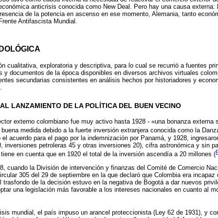
 económica anticrisis conocida como New Deal. Pero hay una causa externa: 
e presencia de la potencia en ascenso en ese momento, Alemania, tanto econó
Frente Antifascista Mundial.
DOLÓGICA
n cualitativa, exploratoria y descriptiva, para lo cual se recurrió a fuentes p
s y documentos de la época disponibles en diversos archivos virtuales colo
uentes secundarias consistentes en análisis hechos por historiadores y econo
.
 AL LANZAMIENTO DE LA POLÍTICA DEL BUEN VECINO
ector externo colombiano fue muy activo hasta 1928 - «una bonanza externa s
en buena medida debido a la fuerte inversión extranjera conocida como la Danz
 el acuerdo para el pago por la indemnización por Panamá, y 1928, ingresaron
, inversiones petroleras 45 y otras inversiones 20), cifra astronómica y sin p
tiene en cuenta que en 1920 el total de la inversión ascendía a 20 millones (
928, cuando la División de intervención y finanzas del Comité de Comercio Nac
ircular 305 del 29 de septiembre en la que declaró que Colombia era incapaz
l trasfondo de la decisión estuvo en la negativa de Bogotá a dar nuevos privil
ptar una legislación más favorable a los intereses nacionales en cuanto al mo
isis mundial, el país impuso un arancel proteccionista (Ley 62 de 1931), y c