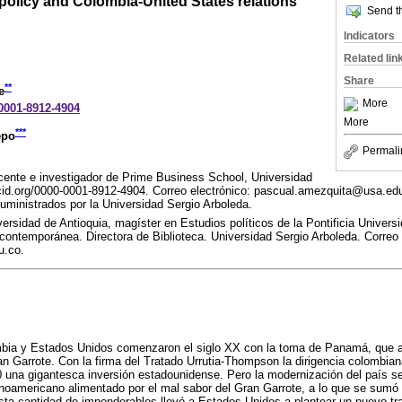
olicy and Colombia-United States relations
Send th
Indicators
Related lin
Share
**
e
More
-0001-8912-4904
More
***
epo
Permali
ente e investigador de Prime Business School, Universidad
rcid.org/0000-0001-8912-4904. Correo electrónico: pascual.amezquita@usa.ed
suministrados por la Universidad Sergio Arboleda.
versidad de Antioquia, magíster en Estudios políticos de la Pontificia Univers
 contemporánea. Directora de Biblioteca. Universidad Sergio Arboleda. Correo 
u.co.
mbia y Estados Unidos comenzaron el siglo XX con la toma de Panamá, que a
an Garrote. Con la firma del Tratado Urrutia-Thompson la dirigencia colombia
20 una gigantesca inversión estadounidense. Pero la modernización del país 
inoamericano alimentado por el mal sabor del Gran Garrote, a lo que se sumó 
ta cantidad de imponderables llevó a Estados Unidos a plantear un nuevo trat