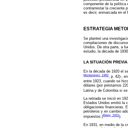
componente de la política
contrarrestar la crecient
es decir, enmarcada en el 
ESTRATEGIA METO
Se planteó una investigació
compilaciones de discurso
Unidos. De otra parte, a f
estudio, la década de 1930
LA SITUACIÓN PREVIA
En la década de 1920 el s
Montenegro, 1982
, p. 42)-, 
entre 1923, cuando se hizo
dólares (por préstamos 220
Latina y de Colombia si se 
La retirada se inició en 1
Estados Unidos emitió la c
obligaciones financieras. E
petroleros y en cambio ado
Rippy, 1931
impuestos (
).
En 1931, en medio de la cr