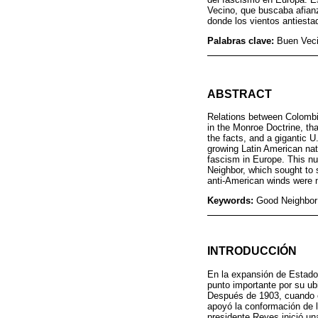
Vecino, que buscaba afianz
donde los vientos antiesta
Palabras clave:
Buen Veci
ABSTRACT
Relations between Colombi
in the Monroe Doctrine, th
the facts, and a gigantic 
growing Latin American nati
fascism in Europe. This nu
Neighbor, which sought to 
anti-American winds were no
Keywords:
Good Neighbor;
INTRODUCCIÓN
En la expansión de Estados
punto importante por su u
Después de 1903, cuando el
apoyó la conformación de l
presidente Reyes inició un