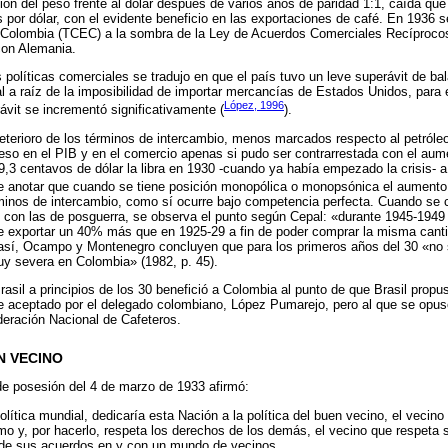
ión del peso frente al dólar después de varios años de paridad 1:1, caída q
 por dólar, con el evidente beneficio en las exportaciones de café. En 1936 s
-Colombia (TCEC) a la sombra de la Ley de Acuerdos Comerciales Recíproco
con Alemania.
 políticas comerciales se tradujo en que el país tuvo un leve superávit de ba
ual a raíz de la imposibilidad de importar mercancías de Estados Unidos, para
López, 1996
ávit se incrementó significativamente (
).
deterioro de los términos de intercambio, menos marcados respecto al petróleo
peso en el PIB y en el comercio apenas si pudo ser contrarrestada con el au
,3 centavos de dólar la libra en 1930 -cuando ya había empezado la crisis- 
de anotar que cuando se tiene posición monopólica o monopsónica el aument
minos de intercambio, como sí ocurre bajo competencia perfecta. Cuando se 
 29 con las de posguerra, se observa el punto según Cepal: «durante 1945-194
ue exportar un 40% más que en 1925-29 a fin de poder comprar la misma canti
n así, Ocampo y Montenegro concluyen que para los primeros años del 30 «no 
uy severa en Colombia» (1982, p. 45).
rasil a principios de los 30 benefició a Colombia al punto de que Brasil propu
fue aceptado por el delegado colombiano, López Pumarejo, pero al que se op
ederación Nacional de Cafeteros.
N VECINO
de posesión del 4 de marzo de 1933 afirmó:
lítica mundial, dedicaría esta Nación a la política del buen vecino, el vecin
mo y, por hacerlo, respeta los derechos de los demás, el vecino que respeta 
 de sus acuerdos en y con un mundo de vecinos.