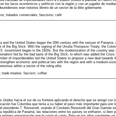
ar los lazos económicos y políticos con la región y con un jugador de media
dounidenses eran notorios dentro de un sector de la élite gobernante.
no; tratados comerciales; fascismo; café
a and the United States began the 20th century with the seizure of Panama,
at of the Big Stick. With the signing of the Urrutia-Thompson Treaty, the Col
U.S. investment began in the 1920s. But the modernization of the country wa
onalism fed by the bad taste of the Big Stick, to which was added the Crisis 
mber of imponderables led the United States to propose a new deal towards t
strengthen economic and political ties with the region and with a medium-size
torious within a sector of the ruling elite.
 trade treaties; fascism; coffee
 Unidos hacia el sur de su frontera aplicando el derecho que se arrogó con l
bicación fue Colombia que tenía a su haber el paso más importante para unir
 presidente T. Roosevelt, usando el Corolario Roosevelt del Gran Garrote se
a república de Panamá, las relaciones entre los países se enfriaron, si bien p
a primera aproximación que le costó el cargo. Pero en los años siguientes se 