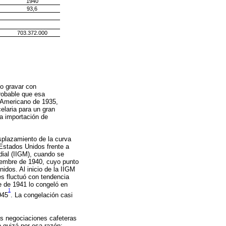
1940
93,6
703.372.000
no gravar con
robable que esa
 Americano de 1935,
elaria para un gran
la importación de
esplazamiento de la curva
Estados Unidos frente a
dial (IIGM), cuando se
viembre de 1940, cuyo punto
idos. Al inicio de la IIGM
es fluctuó con tendencia
e de 1941 lo congeló en
1
945
. La congelación casi
s negociaciones cafeteras
o quizá por esa razón: