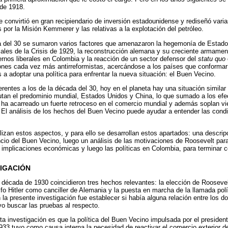
de 1918.
 convirtió en gran recipiendario de inversión estadounidense y rediseñó varia
s por la Misión Kemmerer y las relativas a la explotación del petróleo.
 del 30 se sumaron varios factores que amenazaron la hegemonía de Estad
iales de la Crisis de 1929, la reconstrucción alemana y su creciente armame
rnos liberales en Colombia y la reacción de un sector defensor del
statu quo
iones cada vez más antirreformistas, acercándose a los países que conformarí
a adoptar una política para enfrentar la nueva situación: el Buen Vecino.
rentes a los de la década del 30, hoy en el planeta hay una situación similar
tan el predominio mundial, Estados Unidos y China, lo que sumado a los efec
ha acarreado un fuerte retroceso en el comercio mundial y además soplan vi
El análisis de los hechos del Buen Vecino puede ayudar a entender las cond
izan estos aspectos, y para ello se desarrollan estos apartados: una descri
cio del Buen Vecino, luego un análisis de las motivaciones de Roosevelt pa
as implicaciones económicas y luego las políticas en Colombia, para terminar 
IGACIÓN
 década de 1930 coincidieron tres hechos relevantes: la elección de Rooseve
fo Hitler como canciller de Alemania y la puesta en marcha de la llamada polí
la presente investigación fue establecer si había alguna relación entre los d
vo buscar las pruebas al respecto.
sta investigación es que la política del Buen Vecino impulsada por el preside
933 tuvo como causa interna la necesidad de reactivar el comercio exterior 