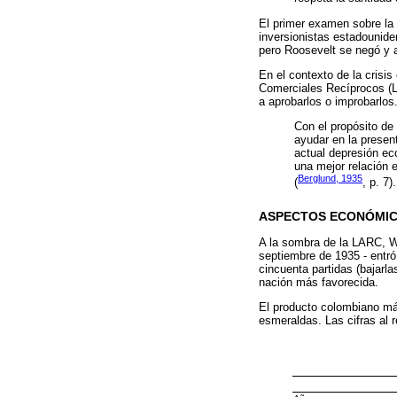
El primer examen sobre la 
inversionistas estadounide
pero Roosevelt se negó y 
En el contexto de la crisi
Comerciales Recíprocos (LA
a aprobarlos o improbarlos
Con el propósito de
ayudar en la presen
actual depresión ec
una mejor relación e
Berglund, 1935
(
, p. 7).
ASPECTOS ECONÓMIC
A la sombra de la LARC, Wa
septiembre de 1935 - entró
cincuenta partidas (bajarla
nación más favorecida.
El producto colombiano más
esmeraldas. Las cifras al 