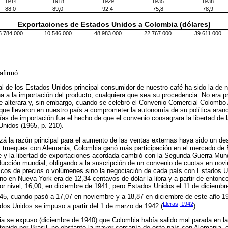
1914
1918
1929
1935
1938
88,0
89,0
92,4
75,8
78,9
Exportaciones de Estados Unidos a Colombia (dólares)
5.784.000
10.546.000
48.983.000
22.767.000
39.611.000
afirmó:
nal de los Estados Unidos principal consumidor de nuestro café ha sido la de 
 a la importación del producto, cualquiera que sea su procedencia. No era p
e alterara y, sin embargo, cuando se celebró el Convenio Comercial Colombo
que llevaron en nuestro país a comprometer la autonomía de su política aranc
s de importación fue el hecho de que el convenio consagrara la libertad de 
Unidos (1965, p. 210).
izá la razón principal para el aumento de las ventas externas haya sido un d
trueques con Alemania, Colombia ganó más participación en el mercado de 
te y la libertad de exportaciones acordada cambió con la Segunda Guerra Mun
oducción mundial, obligando a la suscripción de un convenio de cuotas en no
óricos de precios o volúmenes sino la negociación de cada país con Estados Un
ano en Nueva York era de 12,34 centavos de dólar la libra y a partir de entonc
r nivel, 16,00, en diciembre de 1941, pero Estados Unidos el 11 de diciembr
945, cuando pasó a 17,07 en noviembre y a 18,87 en diciembre de este año 1
Lleras, 1942
dos Unidos se impuso a partir del 1 de marzo de 1942 (
).
a se expuso (diciembre de 1940) que Colombia había salido mal parada en la
btenido por Brasil, no obstante la mayor cercanía de este país con Alemania, 