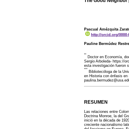
The Good Neighbor p
Pascual Amézquita Zarat
http://orcid.org/0000
Pauline Bermúdez Restr
**
Doctor en Economía, doc
Sergio Arboleda- https://o
esta investigación fueron 
***
Bibliotecóloga de la Uni
en Historia con énfasis en
paulina.bermudez@usa.ed
RESUMEN
Las relaciones entre Colo
Doctrina Monroe, la del Gr
inició en la década de 19
creciente nacionalismo lat
del fascismo en Europa. Es