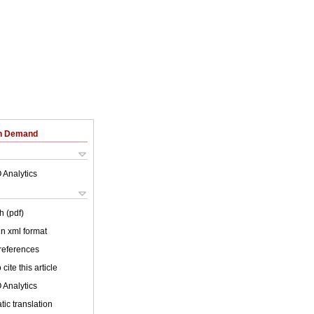
on Demand
 Analytics
h (pdf)
 in xml format
 references
cite this article
 Analytics
ic translation