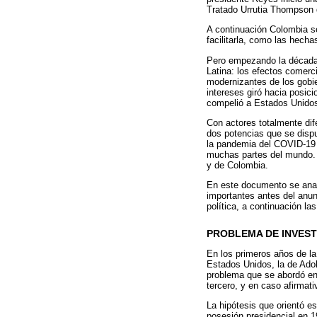
Tratado Urrutia Thompson 
A continuación Colombia se
facilitarla, como las hecha
Pero empezando la década
Latina: los efectos comerc
modernizantes de los gobie
intereses giró hacia posic
compelió a Estados Unidos 
Con actores totalmente dife
dos potencias que se dispu
la pandemia del COVID-19 
muchas partes del mundo. 
y de Colombia.
En este documento se anal
importantes antes del anun
política, a continuación l
PROBLEMA DE INVEST
En los primeros años de la
Estados Unidos, la de Adol
problema que se abordó en 
tercero, y en caso afirmati
La hipótesis que orientó e
posesión presidencial en 1