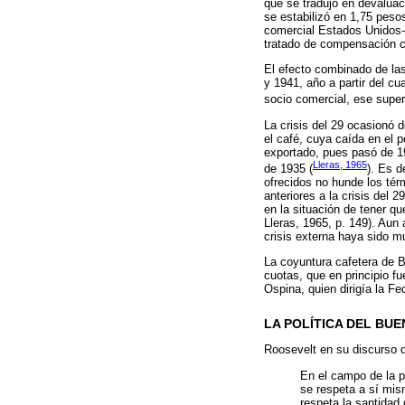
que se tradujo en devaluac
se estabilizó en 1,75 pesos
comercial Estados Unidos
tratado de compensación 
El efecto combinado de las
y 1941, año a partir del c
socio comercial, ese super
La crisis del 29 ocasionó 
el café, cuya caída en el 
exportado, pues pasó de 19
Lleras, 1965
de 1935 (
). Es 
ofrecidos no hunde los tér
anteriores a la crisis del
en la situación de tener q
Lleras, 1965, p. 149). Au
crisis externa haya sido m
La coyuntura cafetera de B
cuotas, que en principio 
Ospina, quien dirigía la F
LA POLÍTICA DEL BUE
Roosevelt en su discurso 
En el campo de la po
se respeta a sí mis
respeta la santidad