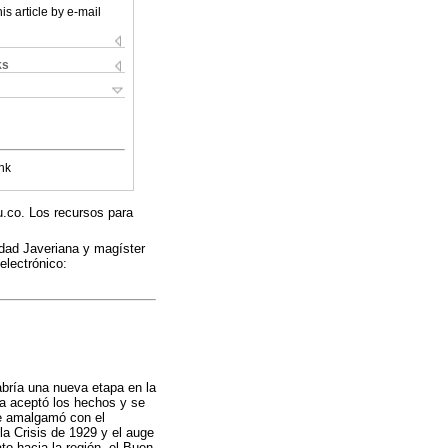
is article by e-mail
ks
nk
u.co. Los recursos para
idad Javeriana y magíster
electrónico:
bría una nueva etapa en la
na aceptó los hechos y se
se amalgamó con el
la Crisis de 1929 y el auge
o hacia la región, el Buen