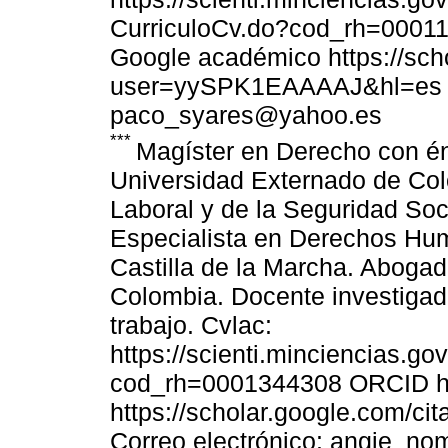
CurriculoCv.do?cod_rh=000117
Google académico https://scho
user=yySPK1EAAAAJ&hl=es Co
paco_syares@yahoo.es
***
Magíster en Derecho con én
Universidad Externado de Col
Laboral y de la Seguridad Soc
Especialista en Derechos Hum
Castilla de la Marcha. Abogad
Colombia. Docente investigad
trabajo. Cvlac:
https://scienti.minciencias.go
cod_rh=0001344308 ORCID htt
https://scholar.google.com/
Correo electrónico: angie_n