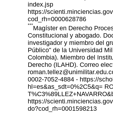
index.jsp
https://scienti.minciencias.go
cod_rh=0000628786
***
Magíster en Derecho Proces
Constitucional y abogado. Do
investigador y miembro del gr
Público" de la Universidad Mi
Colombia). Miembro del Instit
Derecho (ILAHD). Correo elect
roman.tellez@unimilitar.edu.co
0002-7052-4884 - https://scho
hl=es&as_sdt=0%2C5&q=
T%C3%89LLEZ+NAVARRO&b
https://scienti.minciencias.go
do?cod_rh=0001598213