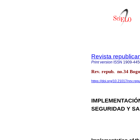
Revista republica
Print version
ISSN
1909-445
Rev. repub. no.34 Bogo
https://doi.org/10.21017/rev.re
IMPLEMENTACIÓN
SEGURIDAD Y SA