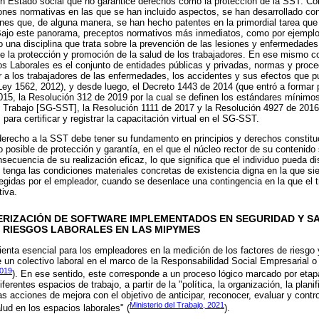
n Estado social que no garantice derechos como la protección de la SST. Co
iones normativas en las que se han incluido aspectos, se han desarrollado c
nes que, de alguna manera, se han hecho patentes en la primordial tarea que
 Bajo este panorama, preceptos normativos más inmediatos, como por ejemplo
una disciplina que trata sobre la prevención de las lesiones y enfermedade
de la protección y promoción de la salud de los trabajadores. En ese mismo c
s Laborales es el conjunto de entidades públicas y privadas, normas y proce
er a los trabajadores de las enfermedades, los accidentes y sus efectos que 
Ley 1562, 2012), y desde luego, el Decreto 1443 de 2014 (que entró a formar 
015, la Resolución 312 de 2019 por la cual se definen los estándares mínimo
 Trabajo [SG-SST], la Resolución 1111 de 2017 y la Resolución 4927 de 2016
 para certificar y registrar la capacitación virtual en el SG-SST.
 derecho a la SST debe tener su fundamento en principios y derechos constitu
 posible de protección y garantía, en el que el núcleo rector de su contenido s
cuencia de su realización eficaz, lo que significa que el individuo pueda di
 tenga las condiciones materiales concretas de existencia digna en la que sie
tegidas por el empleador, cuando se desenlace una contingencia en la que el t
tiva.
ERIZACIÓN DE SOFTWARE IMPLEMENTADOS EN SEGURIDAD Y S
E RIESGOS LABORALES EN LAS MIPYMES
nta esencial para los empleadores en la medición de los factores de riesgo 
de un colectivo laboral en el marco de la Responsabilidad Social Empresarial
2019
). En ese sentido, este corresponde a un proceso lógico marcado por etap
ferentes espacios de trabajo, a partir de la "política, la organización, la planif
las acciones de mejora con el objetivo de anticipar, reconocer, evaluar y cont
Ministerio del Trabajo, 2021
alud en los espacios laborales" (
).