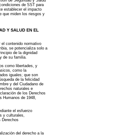
stión de Seguridad y Salud
 condiciones de SST para
te establecer el impacto
e que miden los riesgos y
AD Y SALUD EN EL
 el contenido normativo
bia, se potencializa solo a
rincipio de la dignidad
y de su familia.
os como libertades, y
ásicos, como la
ados iguales; que son
úsqueda de la felicidad
ombre y del Ciudadano de
erechos naturales e
Declaración de los Derechos
hos Humanos de 1948,
diante el esfuerzo
s y culturales,
os Derechos
lización del derecho a la