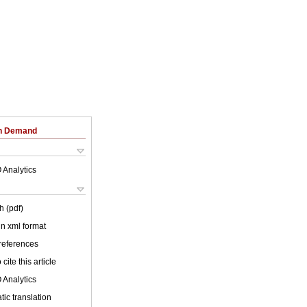
on Demand
 Analytics
h (pdf)
 in xml format
 references
cite this article
 Analytics
ic translation