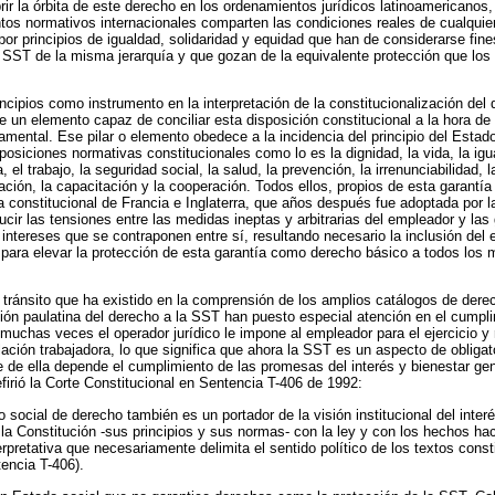
r la órbita de este derecho en los ordenamientos jurídicos latinoamericanos
tos normativos internacionales comparten las condiciones reales de cualquie
por principios de igualdad, solidaridad y equidad que han de considerarse fin
 SST de la misma jerarquía y que gozan de la equivalente protección que lo
incipios como instrumento en la interpretación de la constitucionalización del
e un elemento capaz de conciliar esta disposición constitucional a la hora de
mental. Ese pilar o elemento obedece a la incidencia del principio del Estado
siciones normativas constitucionales como lo es la dignidad, la vida, la igual
a, el trabajo, la seguridad social, la salud, la prevención, la irrenunciabilidad, l
pación, la capacitación y la cooperación. Todos ellos, propios de esta garant
fía constitucional de Francia e Inglaterra, que años después fue adoptada por l
cir las tensiones entre las medidas ineptas y arbitrarias del empleador y las
ntereses que se contraponen entre sí, resultando necesario la inclusión del ej
s para elevar la protección de esta garantía como derecho básico a todos los
 tránsito que ha existido en la comprensión de los amplios catálogos de der
ión paulatina del derecho a la SST han puesto especial atención en el cumpli
muchas veces el operador jurídico le impone al empleador para el ejercicio y 
lación trabajadora, lo que significa que ahora la SST es un aspecto de obliga
 de ella depende el cumplimiento de las promesas del interés y bienestar gen
efirió la Corte Constitucional en Sentencia T-406 de 1992:
o social de derecho también es un portador de la visión institucional del interé
n la Constitución -sus principios y sus normas- con la ley y con los hechos h
erpretativa que necesariamente delimita el sentido político de los textos const
tencia T-406).