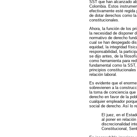
SST que han alcanzado abri
Colombia. Estos instrumen
efectivamente esté regida 
de dotar derechos como la
constitucionales.
Ahora, la función de los pr
la necesidad de disponer d
normativo de derecho funda
cual se han despegado dispo
equidad, la integridad físic
responsabilidad, la partici
se dijo antes, de la filoso
como herramienta para redu
fundamental como la SST, i
principios constitucionale
relación laboral.
Es evidente que el enorme
sobrevienen a la construcc
la toma de conciencia que 
derecho en favor de la pob
cualquier empleador porque
social de derecho. Así lo r
El juez, en el Estad
al poner en relació
discrecionalidad int
Constitucional, Sen