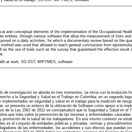
ical and conceptual elements of the implementation of the Occupational Hea
ate entities, through various software that allow the measurement of risks and
posed on a daily activities, for which a documentary review based on the qual
ve method was used that allowed to reach general conclusions from epistemolo
 as the use of tools such as the survey that guaranteed the effective result of
ay.
alth at work; SG-SST; MIPYMES; software
ulo de investigación se aborda en tres momentos; se inicia con la evolución hi
derecho a la Seguridad y Salud en el Trabajo en Colombia; en un segundo lugar
e implementados en seguridad y salud en el trabajo para la medición de riesgo
r, se presenta un esbozo de la utilización de Software como apoyo a la im
os de la Ley 1562 de 2012 se conceptualizó que la Seguridad y Salud en el T
lina que trata sobre la prevención de las lesiones y enfermedades causadas 
n y promoción de la salud de los trabajadores. En ese mismo contexto se esta
es es el conjunto de entidades públicas y privadas, normas y procedimientos
rabajadores de las enfermedades, los accidentes y sus efectos que puedan o