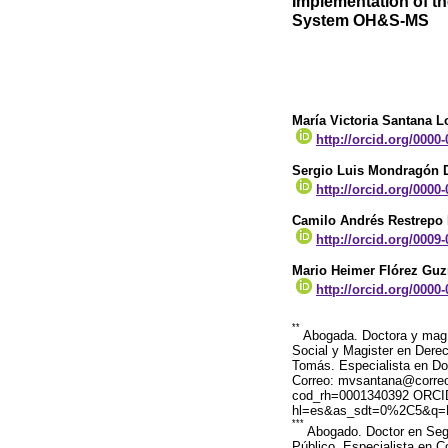
Implementation of t
System OH&S-MS
María Victoria Santana 
http://orcid.org/0000
Sergio Luis Mondragón 
http://orcid.org/0000
Camilo Andrés Restrepo
http://orcid.org/0009
Mario Heimer Flórez Gu
http://orcid.org/0000
**
Abogada. Doctora y magíst
Social y Magister en Derec
Tomás. Especialista en Doc
Correo: mvsantana@correo.i
cod_rh=0001340392 ORCID: 
hl=es&as_sdt=0%2C5&q=M
***
Abogado. Doctor en Seg
Público. Especialista en C