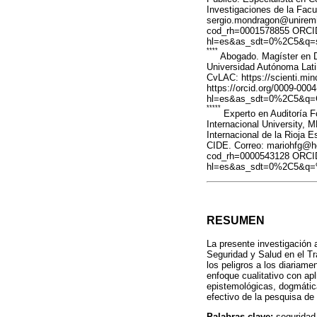
Investigaciones de la Facu
sergio.mondragon@uniremin
cod_rh=0001578855 ORCID: 
hl=es&as_sdt=0%2C5&q=se
****
Abogado. Magíster en De
Universidad Autónoma Lati
CvLAC: https://scienti.mi
https://orcid.org/0009-000
hl=es&as_sdt=0%2C5&q=C
*****
Experto en Auditoría F
Internacional University, M
Internacional de la Rioja 
CIDE. Correo: mariohfg@ho
cod_rh=0000543128 ORCID: 
hl=es&as_sdt=0%2C5&q=
RESUMEN
La presente investigación
Seguridad y Salud en el Tr
los peligros a los diariam
enfoque cualitativo con ap
epistemológicas, dogmática
efectivo de la pesquisa de 
Palabras clave:
seguridad