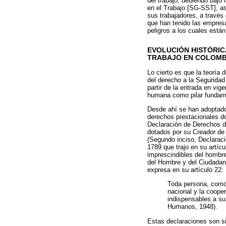
del trabajo, debiendo bajo
en el Trabajo [SG-SST], a
sus trabajadores, a través
que han tenido las empres
peligros a los cuales están
EVOLUCIÓN HISTÓRIC
TRABAJO EN COLOMB
Lo cierto es que la teoría
del derecho a la Seguridad
partir de la entrada en vige
humana como pilar fundamen
Desde ahí se han adoptado 
derechos prestacionales d
Declaración de Derechos d
dotados por su Creador de c
(Segundo inciso, Declarac
1789 que trajo en su artícu
imprescindibles del hombre 
del Hombre y del Ciudadan
expresa en su artículo 22:
Toda persona, como 
nacional y la cooper
indispensables a su 
Humanos, 1948).
Estas declaraciones son si