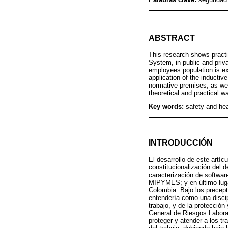
ABSTRACT
This research shows pract
System, in public and priv
employees population is ex
application of the inducti
normative premises, as well
theoretical and practical w
Key words:
safety and he
INTRODUCCIÓN
El desarrollo de este artíc
constitucionalización del 
caracterización de softwar
MIPYMES; y en último luga
Colombia. Bajo los precept
entendería como una discip
trabajo, y de la protecció
General de Riesgos Laboral
proteger y atender a los t