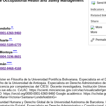
he Occupational Health and Safety Management
Send th
Indicators
Related lin
Share
More
**
Londoño
More
-0001-6360-9460
***
Permali
Duarte
-0002-5189-6770
****
 Montoya
-0004-3196-8601
*****
zmán
-0002-8468-4168
er en Filosofía de la Universidad Pontificia Bolivariana. Especialista en el
ho de la Universidad de Antioquia. Especialista en Derecho Administrativo de
encia por competencias del CIESI. Docente investigadora, Institución Univer
ue.edu.co. CvLAC: https://scienti.minciencias.gov.co/cvlac/visualizador/ge
https://orcid.org/0000-0001-6360-9460 Google académico: https://scholar.g
aria+Victoria+Santana+Londoño&btnG=
uridad Humana y Derecho Global de la Universidad Autónoma de Barcelona. 
ontratación Estatal. Especialista en Derecho Administrativo y Constitucional.