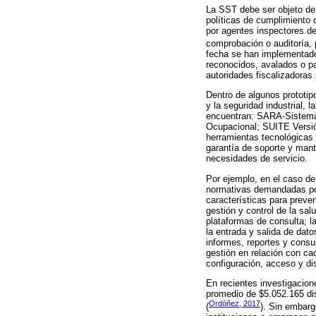
La SST debe ser objeto de 
políticas de cumplimiento 
por agentes inspectores de 
comprobación o auditoría, 
fecha se han implementad
reconocidos, avalados o pa
autoridades fiscalizadoras 
Dentro de algunos prototip
y la seguridad industrial,
encuentran: SARA-Sistem
Ocupacional; SUITE Versi
herramientas tecnológicas 
garantía de soporte y mant
necesidades de servicio.
Por ejemplo, en el caso d
normativas demandadas por
características para preven
gestión y control de la sal
plataformas de consulta; la
la entrada y salida de dat
informes, reportes y consu
gestión en relación con ca
configuración, acceso y di
En recientes investigacio
promedio de $5.052.165 dis
Ordóñez, 2017
(
). Sin embarg