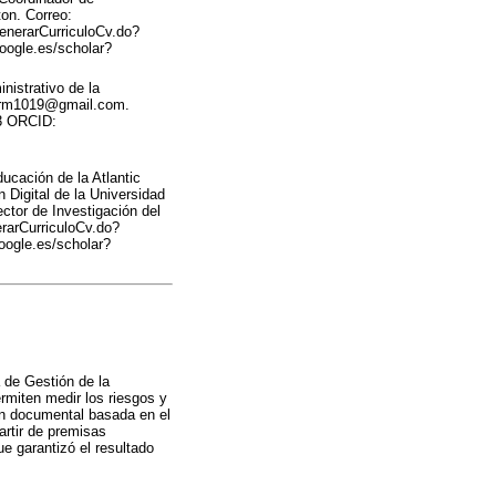
ton. Correo:
enerarCurriculoCv.do?
oogle.es/scholar?
nistrativo de la
 carm1019@gmail.com.
23 ORCID:
ucación de la Atlantic
 Digital de la Universidad
ctor de Investigación del
rarCurriculoCv.do?
oogle.es/scholar?
 de Gestión de la
rmiten medir los riesgos y
ión documental basada en el
artir de premisas
e garantizó el resultado