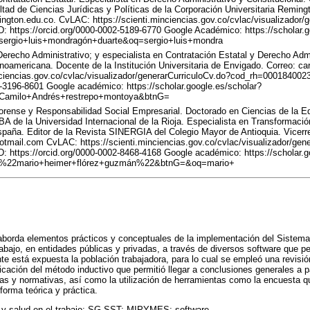
ltad de Ciencias Jurídicas y Políticas de la Corporación Universitaria Reming
gton.edu.co. CvLAC: https://scienti.minciencias.gov.co/cvlac/visualizador/g
https://orcid.org/0000-0002-5189-6770 Google Académico: https://scholar.g
rgio+luis+mondragón+duarte&oq=sergio+luis+mondra
recho Administrativo; y especialista en Contratación Estatal y Derecho Admi
noamericana. Docente de la Institución Universitaria de Envigado. Correo:
nciencias.gov.co/cvlac/visualizador/generarCurriculoCv.do?cod_rh=00018400
4-3196-8601 Google académico: https://scholar.google.es/scholar?
amilo+Andrés+restrepo+montoya&btnG=
orense y Responsabilidad Social Empresarial. Doctorado en Ciencias de la Ed
BA de la Universidad Internacional de la Rioja. Especialista en Transformación
España. Editor de la Revista SINERGIA del Colegio Mayor de Antioquia. Vicerre
tmail.com CvLAC: https://scienti.minciencias.gov.co/cvlac/visualizador/gene
https://orcid.org/0000-0002-8468-4168 Google académico: https://scholar.g
%22mario+heimer+flórez+guzmán%22&btnG=&oq=mario+
 aborda elementos prácticos y conceptuales de la implementación del Sistema
abajo, en entidades públicas y privadas, a través de diversos software que pe
ente está expuesta la población trabajadora, para lo cual se empleó una revis
licación del método inductivo que permitió llegar a conclusiones generales a p
s y normativas, así como la utilización de herramientas como la encuesta qu
forma teórica y práctica.
 y salud en el trabajo; SG-SST; MIPYMES; software