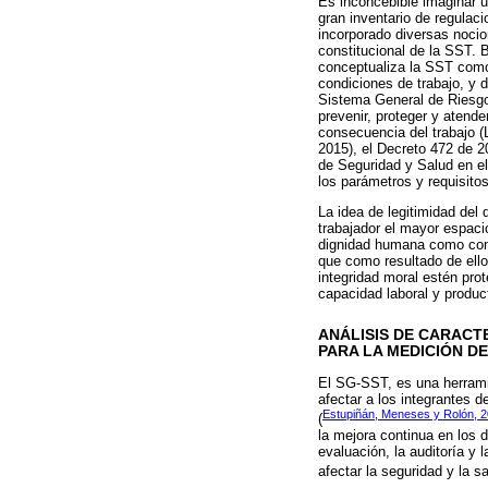
Es inconcebible imaginar u
gran inventario de regulac
incorporado diversas nocio
constitucional de la SST.
conceptualiza la SST como 
condiciones de trabajo, y 
Sistema General de Riesgo
prevenir, proteger y atend
consecuencia del trabajo (
2015), el Decreto 472 de 2
de Seguridad y Salud en el
los parámetros y requisitos
La idea de legitimidad del
trabajador el mayor espacio
dignidad humana como conse
que como resultado de ello
integridad moral estén pro
capacidad laboral y produc
ANÁLISIS DE CARACT
PARA LA MEDICIÓN D
El SG-SST, es una herramie
afectar a los integrantes 
Estupiñán, Meneses y Rolón, 
(
la mejora continua en los di
evaluación, la auditoría y 
afectar la seguridad y la s