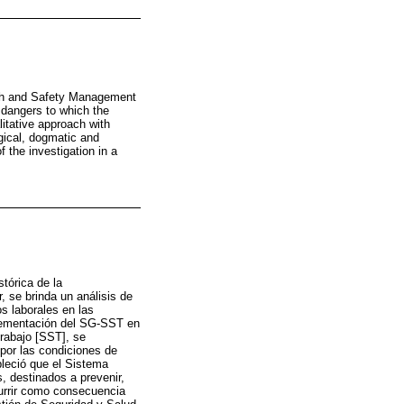
lth and Safety Management
 dangers to which the
itative approach with
gical, dogmatic and
 the investigation in a
stórica de la
, se brinda un análisis de
s laborales en las
plementación del SG-SST en
rabajo [SST], se
por las condiciones de
bleció que el Sistema
, destinados a prevenir,
currir como consecuencia