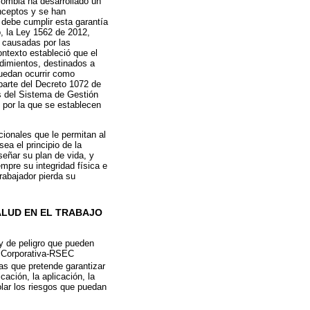
lombia ha desarrollado un
onceptos y se han
 debe cumplir esta garantía
, la Ley 1562 de 2012,
s causadas por las
ontexto estableció que el
dimientos, destinados a
puedan ocurrir como
parte del Decreto 1072 de
s del Sistema de Gestión
 por la que se establecen
cionales que le permitan al
ea el principio de la
señar su plan de vida, y
mpre su integridad física e
rabajador pierda su
ALUD EN EL TRABAJO
y de peligro que pueden
 o Corporativa-RSEC
as que pretende garantizar
icación, la aplicación, la
rolar los riesgos que puedan