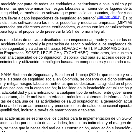
medición por parte de todas las entidades e instituciones a nivel público y pr
de normas que determinan los riesgos laborales al interior de los lugares de 
seguridad, a través de un software que permita "a los usuarios, diseñar y con
IsoTools, 2017
para llevar a cabo inspecciones de seguridad en terreno" (
). Es p
o distintos software para las micro, pequeñas y medianas empresas [MIPYM
tentados por diferentes entes certificadores, cuentan con las actualizaciones
para lograr el propósito de preservar la SST de forma integral.
os o modelos de software diseñados para inspeccionar, medir y evaluar los rie
 la accidentalidad laboral y la prestación de servicio médico a los empleados
a de seguridad y salud en el trabajo; NOVASOFT-GTH, MEJORAMISO-SST
ón Empresarial-SGSST; LEGIS-GH y ZYGHT-HSEQ, entre otros, los cuales se
con alta capacidad de configuración, disponibilidad para su acceso desde di
enimiento, y utilización tecnológica basada en componentes y orientada a sat
e SARA-Sistema de Seguridad y Salud en el Trabajo (2021), que cumple y se 
 el sistema de seguridad social en Colombia, se observa que dicho software
ir y mitigar riesgos laborales, entre las que se destacan: la agilidad en el pr
ud ocupacional en la organización; la facilidad en la instalación actualización
 adaptabilidad y parametrización a cualquier tipo de entidad, ente gubernamen
os oportuna, desde archivos, interfaces, módulos o sistemas de información; 
ltas de cada una de las actividades de salud ocupacional; la generación actu
da una de las áreas, procesos y procedimientos de salud ocupacional ejecuta
sponibilidad, incluso a través de smartphones o tabletas.
nes académicas se estima que los costos para la implementación de un SG-S
criminados por el costo de actividades, los costos indirectos y el margen d
o, se tiene que la necesidad real de su construcción, adecuación e inserción 