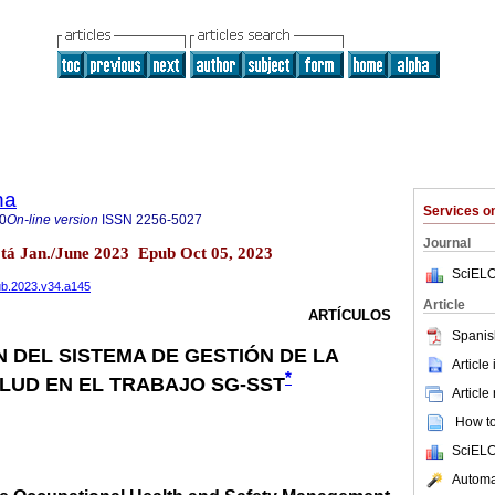
na
Services 
0
On-line version
ISSN
2256-5027
Journal
tá Jan./June 2023 Epub Oct 05, 2023
SciELO
pub.2023.v34.a145
Article
ARTÍCULOS
Spanis
 DEL SISTEMA DE GESTIÓN DE LA
Article
*
LUD EN EL TRABAJO SG-SST
Article
How to 
SciELO
Automat