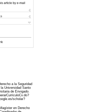
is article by e-mail
ks
nk
 Derecho a la Seguridad
 la Universidad Santo
sitaria de Envigado.
nerarCurriculoCv.do?
oogle.es/scholar?
Magíster en Derecho
 Coordinador de