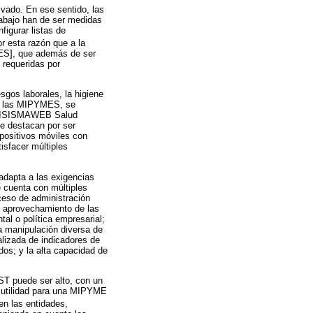
ivado. En ese sentido, las
trabajo han de ser medidas
figurar listas de
or esta razón que a la
ES], que además de ser
 requeridas por
sgos laborales, la higiene
 de las MIPYMES, se
, ISISMAWEB Salud
 destacan por ser
spositivos móviles con
isfacer múltiples
adapta a las exigencias
 cuenta con múltiples
oceso de administración
 y aprovechamiento de las
tal o política empresarial;
la manipulación diversa de
alizada de indicadores de
dos; y la alta capacidad de
ST puede ser alto, con un
e utilidad para una MIPYME
en las entidades,