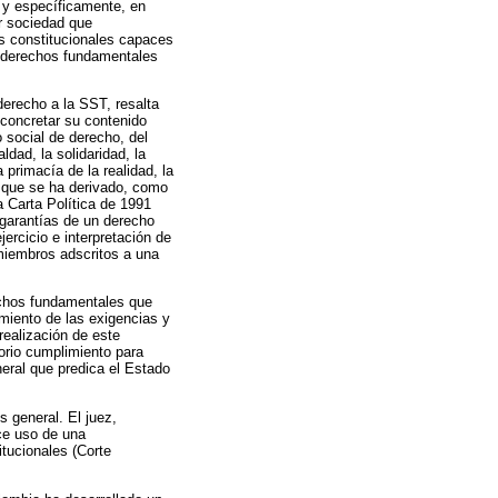
, y específicamente, en
r sociedad que
es constitucionales capaces
s derechos fundamentales
 derecho a la SST, resalta
 concretar su contenido
 social de derecho, del
dad, la solidaridad, la
a primacía de la realidad, la
ía que se ha derivado, como
a Carta Política de 1991
 garantías de un derecho
ercicio e interpretación de
 miembros adscritos a una
echos fundamentales que
miento de las exigencias y
realización de este
torio cumplimiento para
eral que predica el Estado
s general. El juez,
ace uso de una
itucionales (Corte