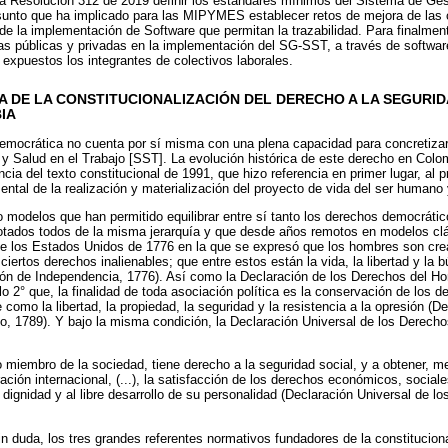
 la Resolución 312 de 2019 definir los estándares mínimos del Sistema de Ge
sunto que ha implicado para las MIPYMES establecer retos de mejora de las
 de la implementación de Software que permitan la trazabilidad. Para finalmen
as públicas y privadas en la implementación del SG-SST, a través de softwar
 expuestos los integrantes de colectivos laborales.
A DE LA CONSTITUCIONALIZACIÓN DEL DERECHO A LA SEGURID
IA
 democrática no cuenta por sí misma con una plena capacidad para concretizar
 y Salud en el Trabajo [SST]. La evolución histórica de este derecho en Colom
ncia del texto constitucional de 1991, que hizo referencia en primer lugar, al p
tal de la realización y materialización del proyecto de vida del ser humano 
modelos que han permitido equilibrar entre sí tanto los derechos democrátic
otados todos de la misma jerarquía y que desde años remotos en modelos cl
e los Estados Unidos de 1776 en la que se expresó que los hombres son cre
iertos derechos inalienables; que entre estos están la vida, la libertad y la b
ión de Independencia, 1776). Así como la Declaración de los Derechos del H
lo 2° que, la finalidad de toda asociación política es la conservación de los d
como la libertad, la propiedad, la seguridad y la resistencia a la opresión (
o, 1789). Y bajo la misma condición, la Declaración Universal de los Derec
miembro de la sociedad, tiene derecho a la seguridad social, y a obtener, me
ación internacional, (...), la satisfacción de los derechos económicos, sociale
dignidad y al libre desarrollo de su personalidad (Declaración Universal de l
n duda, los tres grandes referentes normativos fundadores de la constituciona