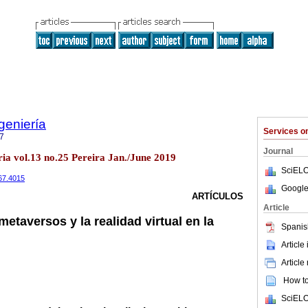
geniería
Services 
7
Journal
ria vol.13 no.25 Pereira Jan./June 2019
SciELO
367.4015
Google
ARTÍCULOS
Article
metaversos y la realidad virtual en la
Spanis
Article
Article
How to 
SciELO