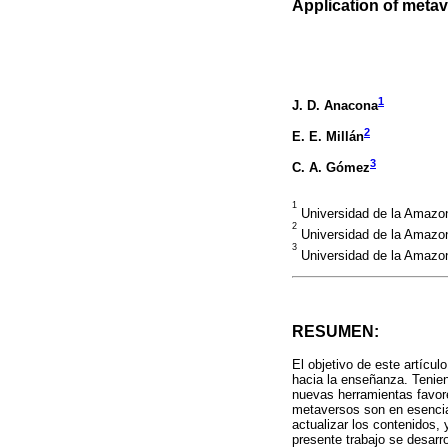
Application of metave
1
J. D. Anacona
2
E. E. Millán
3
C. A. Gómez
1
Universidad de la Amazon
2
Universidad de la Amazon
3
Universidad de la Amazon
RESUMEN:
El objetivo de este artícul
hacia la enseñanza. Tenien
nuevas herramientas favorec
metaversos son en esencia
actualizar los contenidos, 
presente trabajo se desarro