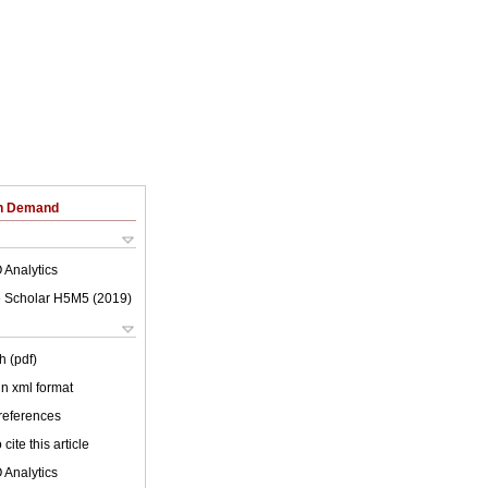
on Demand
 Analytics
 Scholar H5M5 (
2019
)
h (pdf)
 in xml format
 references
cite this article
 Analytics