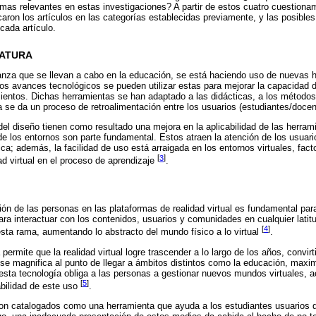
mas relevantes en estas investigaciones? A partir de estos cuatro cuestiona
icaron los artículos en las categorías establecidas previamente, y las posibl
 cada artículo.
ERATURA
nza que se llevan a cabo en la educación, se está haciendo uso de nuevas 
a los avances tecnológicos se pueden utilizar estas para mejorar la capacidad 
ientos. Dichas herramientas se han adaptado a las didácticas, a los métodos
a se da un proceso de retroalimentación entre los usuarios (estudiantes/docen
l diseño tienen como resultado una mejora en la aplicabilidad de las herram
nde los entornos son parte fundamental. Estos atraen la atención de los usuar
a; además, la facilidad de uso está arraigada en los entornos virtuales, fact
[
3
]
idad virtual en el proceso de aprendizaje
.
ión de las personas en las plataformas de realidad virtual es fundamental par
ara interactuar con los contenidos, usuarios y comunidades en cualquier latit
[
4
]
sta rama, aumentando lo abstracto del mundo físico a lo virtual
.
permite que la realidad virtual logre trascender a lo largo de los años, convir
 se magnifica al punto de llegar a ámbitos distintos como la educación, maxi
 esta tecnología obliga a las personas a gestionar nuevos mundos virtuales, a
[
5
]
abilidad de este uso
.
on catalogados como una herramienta que ayuda a los estudiantes usuarios 