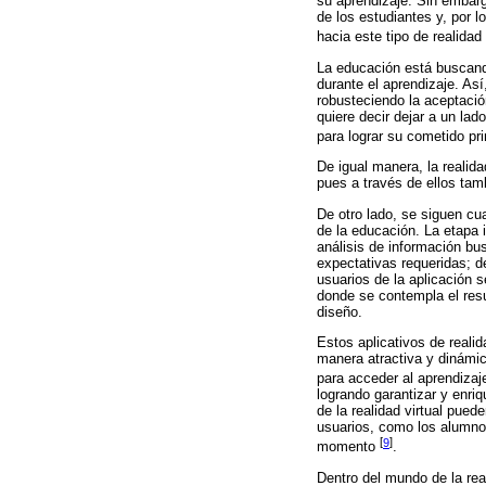
su aprendizaje. Sin embar
de los estudiantes y, por l
hacia este tipo de realidad 
La educación está buscando
durante el aprendizaje. As
robusteciendo la aceptació
quiere decir dejar a un la
para lograr su cometido pr
De igual manera, la realida
pues a través de ellos tam
De otro lado, se siguen cua
de la educación. La etapa i
análisis de información bu
expectativas requeridas; d
usuarios de la aplicación s
donde se contempla el resu
diseño.
Estos aplicativos de reali
manera atractiva y dinámic
para acceder al aprendiza
logrando garantizar y enri
de la realidad virtual pued
usuarios, como los alumnos
[
9
]
momento
.
Dentro del mundo de la rea