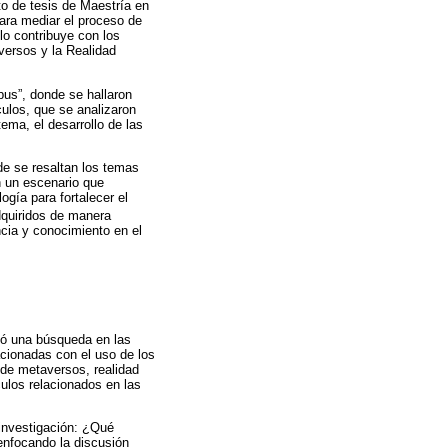
o de tesis de Maestría en
para mediar el proceso de
lo contribuye con los
aversos y la Realidad
pus”, donde se hallaron
culos, que se analizaron
ema, el desarrollo de las
nde se resaltan los temas
n un escenario que
gía para fortalecer el
dquiridos de manera
ncia y conocimiento en el
izó una búsqueda en las
acionadas con el uso de los
 de metaversos, realidad
ulos relacionados en las
 investigación: ¿Qué
enfocando la discusión