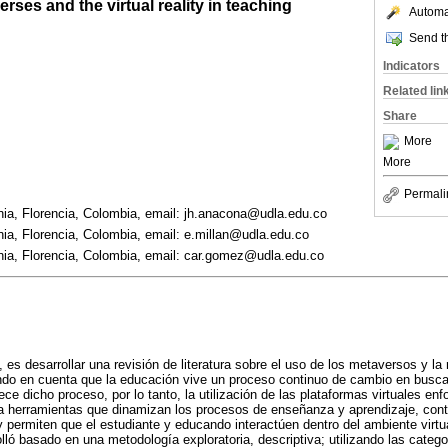
rses and the virtual reality in teaching
Automat
Send th
Indicators
Related lin
Share
More
More
Permali
ia, Florencia, Colombia, email: jh.anacona@udla.edu.co
ia, Florencia, Colombia, email: e.millan@udla.edu.co
ia, Florencia, Colombia, email: car.gomez@udla.edu.co
o, es desarrollar una revisión de literatura sobre el uso de los metaversos y la 
do en cuenta que la educación vive un proceso continuo de cambio en busca 
e dicho proceso, por lo tanto, la utilización de las plataformas virtuales enfo
 herramientas que dinamizan los procesos de enseñanza y aprendizaje, contr
y permiten que el estudiante y educando interactúen dentro del ambiente virtu
lló basado en una metodología exploratoria, descriptiva; utilizando las categ