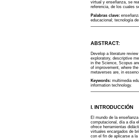
virtual y enseñanza, se r
referencia, de los cuales 
Palabras clave:
enseñanza
educacional; tecnología de
ABSTRACT:
Develop a literature review
exploratory, descriptive me
in the Science, Scopus and
of improvement, where the u
metaverses are, in essence
Keywords:
multimedia edu
information technology.
I. INTRODUCCIÓN
El mundo de la enseñanza e
computacional, día a día e
ofrece herramientas didác
virtuales encargados de br
con el fin de aplicarse a 