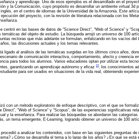
eñanza y aprendizaje. Uno de esos ejemplos es el desarrollado en el proyect
ión y la Comunicación, cuyo propósito es desarrollar un ambiente virtual 3d 
 inglés, en el centro de idiomas de la Universidad de la Amazonia. Este artícu
 ejecución del proyecto, con la revisión de literatura relacionada con los Met
enseñanza.
e centró en las bases de datos de “Science Direct”, “Web of Science” y “Sco
 temáticas del objeto de estudio. La búsqueda arrojó un universo de 100 artí
untas rectoras que más adelante se formulan, enfatizando en los vacíos del t
s años, las discusiones actuales y los temas relevantes.
stá ligado al análisis de las temáticas surgidas en los últimos cinco años, do
o escenario de comunicación interactiva, comportamiento, afecto y creencia e
cia para todos los alumnos. Varios educadores optan por utilizar esta tecnolo
1
]
antes, garantizando un aprendizaje autónomo y eficaz
; los conocimientos a
l estudiante para ser usados en situaciones de la vida real, obteniendo experie
lizó con un método exploratorio de enfoque descriptivo, con el que se formal
 Direct”, “Web of Science” y “Scopus”, de las experiencias significativas rel
rtual y la enseñanza. Para realizar las búsquedas se abordaron las categorías
s, un tema emergente, E-Learning, logrando obtener un universo de 100 artíc
 procedió a analizar los contenidos, con base en las siguientes preguntas de
 tema? ¿Cómo se desarrolla el tema a lo largo de los años? ¿En qué se está 