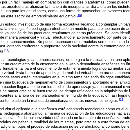
e por un fácil manejo en comparación con grandes plataformas, como pueden l
tas arquitecturas afianzan la manera de incorporarlas día a día en los distin
e el uso para los estudiantes, como una forma de aprovechar los avances tecn
[
10
]
 en este sector de emprendimiento educativo
.
un estado investigativo de una forma excautiva llegando a contemplar un para
cia la investigación pedagógica efectuado un modelo para la elaboración de a
de validación de los productos resultantes de estas prácticas. Se logra identi
de manera presencial y virtual, efectuando el aprovechamiento por parte de 
n de los conocimientos. Se puede reconocer estos modelos son eficientes a la
así logrando confrontar lo propuesto por la sociedad contra lo contemplado 
[
11
]
ías
.
 las tecnologías y las comunicaciones, se otorga a la realidad virtual una apl
itir un crecimiento de la enseñanza en la web o denominada enseñanza en lín
lar fundamental para el crecimiento de esta herramienta logrando aumentar s
 virtual. Esta forma de aprendizaje de realidad virtual fomentara un amane
donde estos estén interesados en el mismo tema haciendo diálogos entablad
o en una búsqueda de mejoramiento de conocimientos y aportando en el ámbit
 pueden llegar a comparar los medios de aprendizaje ya sea presencial o vir
es es mayor gracias al buen uso de los tiempo reflejados en la adquisición de
icientes a la hora de ser planteados en el mundo de la educación, así logran
[
13
]
 contemplado en la manera de enseñanza de estas nuevas tecnologías
.
idad virtual aplicada a la enseñanza está adaptando tecnologías como es el aul
ial pedagógico afianzando la manera de educación de los educadores hacia s
a innovación del aula invertida está basada en la manera de enseñanza tradi
ciales ocupaban la totalidad de las mismas, pero gracias a esta forma de ap
adicional, pues el proceso de educación no se ve afectado, al contrario benefi