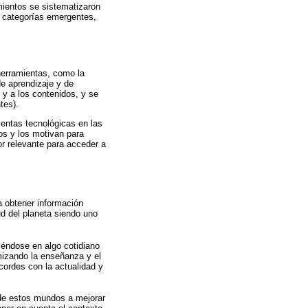
mientos se sistematizaron
es categorías emergentes,
herramientas, como la
de aprendizaje y de
 y a los contenidos, y se
tes).
ientas tecnológicas en las
ios y los motivan para
or relevante para acceder a
a obtener información
ud del planeta siendo uno
tiéndose en algo cotidiano
mizando la enseñanza y el
cordes con la actualidad y
de estos mundos a mejorar