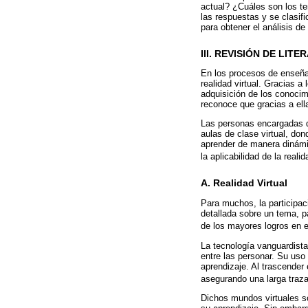
actual? ¿Cuáles son los te
las respuestas y se clasif
para obtener el análisis de
III. REVISIÓN DE LIT
En los procesos de enseña
realidad virtual. Gracias 
adquisición de los conocim
reconoce que gracias a ell
Las personas encargadas de
aulas de clase virtual, do
aprender de manera dinámic
la aplicabilidad de la real
A. Realidad Virtual
Para muchos, la participac
detallada sobre un tema, p
de los mayores logros en e
La tecnología vanguardista 
entre las personar. Su uso
aprendizaje. Al trascender
asegurando una larga traz
Dichos mundos virtuales s