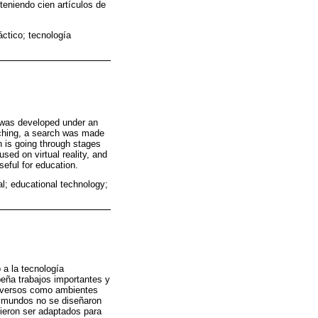
eniendo cien artículos de
ctico; tecnología
e was developed under an
eaching, a search was made
 is going through stages
sed on virtual reality, and
eful for education.
l; educational technology;
 a la tecnología
peña trabajos importantes y
taversos como ambientes
s mundos no se diseñaron
dieron ser adaptados para