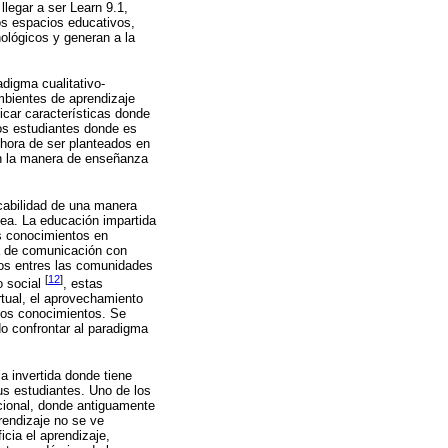
legar a ser Learn 9.1,
tos espacios educativos,
ológicos y generan a la
digma cualitativo-
mbientes de aprendizaje
ficar características donde
los estudiantes donde es
 hora de ser planteados en
en la manera de enseñanza
icabilidad de una manera
ea. La educación impartida
us conocimientos en
ra de comunicación con
os entres las comunidades
[
12
]
o social
, estas
tual, el aprovechamiento
 los conocimientos. Se
do confrontar al paradigma
a invertida donde tiene
us estudiantes. Uno de los
cional, donde antiguamente
rendizaje no se ve
cia el aprendizaje,