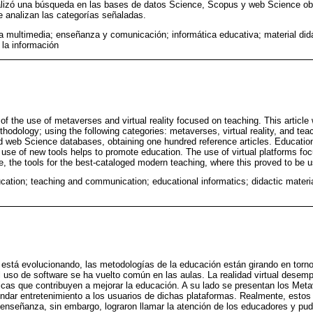
ealizó una búsqueda en las bases de datos Science, Scopus y web Science obt
se analizan las categorías señaladas.
 multimedia; enseñanza y comunicación; informática educativa; material didá
 la información
 of the use of metaverses and virtual reality focused on teaching. This articl
thodology; using the following categories: metaverses, virtual reality, and t
 web Science databases, obtaining one hundred reference articles. Education
se of new tools helps to promote education. The use of virtual platforms focu
, the tools for the best-cataloged modern teaching, where this proved to be us
cation; teaching and communication; educational informatics; didactic materia
stá evolucionando, las metodologías de la educación están girando en torno
l uso de software se ha vuelto común en las aulas. La realidad virtual desem
ticas que contribuyen a mejorar la educación. A su lado se presentan los Me
indar entretenimiento a los usuarios de dichas plataformas. Realmente, esto
la enseñanza, sin embargo, lograron llamar la atención de los educadores y pu