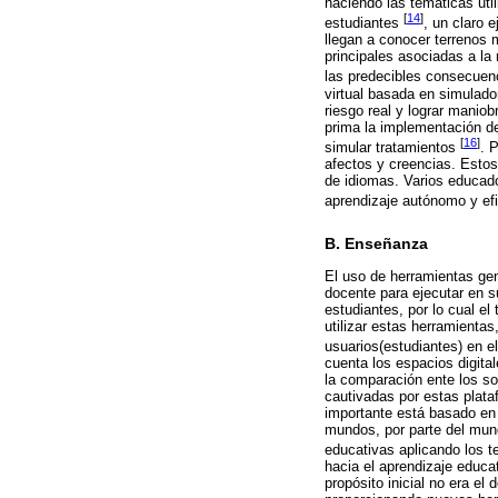
haciendo las temáticas uti
[
14
]
estudiantes
, un claro 
llegan a conocer terrenos
principales asociadas a la 
las predecibles consecuen
virtual basada en simulado
riesgo real y lograr maniob
prima la implementación de
[
16
]
simular tratamientos
. 
afectos y creencias. Esto
de idiomas. Varios educado
aprendizaje autónomo y e
B. Enseñanza
El uso de herramientas gen
docente para ejecutar en s
estudiantes, por lo cual e
utilizar estas herramienta
usuarios(estudiantes) en e
cuenta los espacios digita
la comparación ente los so
cautivadas por estas plat
importante está basado en 
mundos, por parte del mund
educativas aplicando los 
hacia el aprendizaje educa
propósito inicial no era e