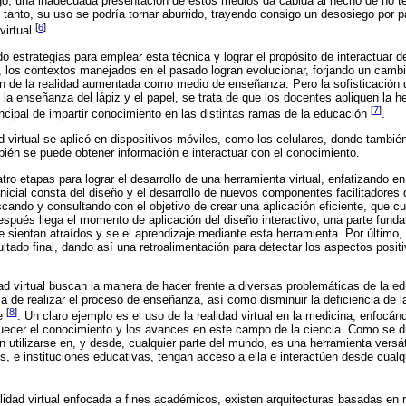
go, una inadecuada presentación de estos medios da cabida al hecho de no te
o tanto, su uso se podría tornar aburrido, trayendo consigo un desosiego por p
[
6
]
virtual
.
 estrategias para emplear esta técnica y lograr el propósito de interactuar d
í, los contextos manejados en el pasado logran evolucionar, forjando un cambi
n de la realidad aumentada como medio de enseñanza. Pero la sofisticación d
do la enseñanza del lápiz y el papel, se trata de que los docentes apliquen la
[
7
]
incipal de impartir conocimiento en las distintas ramas de la educación
.
d virtual se aplicó en dispositivos móviles, como los celulares, donde tambié
bién se puede obtener información e interactuar con el conocimiento.
tro etapas para lograr el desarrollo de una herramienta virtual, enfatizando 
nicial consta del diseño y el desarrollo de nuevos componentes facilitadores d
scando y consultando con el objetivo de crear una aplicación eficiente, que c
espués llega el momento de aplicación del diseño interactivo, una parte fund
e sientan atraídos y se el aprendizaje mediante esta herramienta. Por último, 
ltado final, dando así una retroalimentación para detectar los aspectos posit
dad virtual buscan la manera de hacer frente a diversas problemáticas de la 
a de realizar el proceso de enseñanza, así como disminuir la deficiencia de 
[
8
]
je
. Un claro ejemplo es el uso de la realidad virtual en la medicina, enfocá
quecer el conocimiento y los avances en este campo de la ciencia. Como se di
en utilizarse en, y desde, cualquier parte del mundo, es una herramienta versá
, e instituciones educativas, tengan acceso a ella e interactúen desde cualqu
lidad virtual enfocada a fines académicos, existen arquitecturas basadas en re