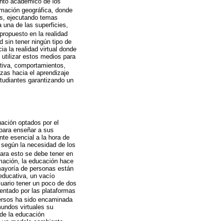
iento académico de los
rmación geográfica, donde
os, ejecutando temas
a una de las superficies,
 propuesto en la realidad
 sin tener ningún tipo de
a la realidad virtual donde
utilizar estos medios para
activa, comportamientos,
zas hacia el aprendizaje
studiantes garantizando un
uación optados por el
 para enseñar a sus
nte esencial a la hora de
 según la necesidad de los
para esto se debe tener en
rmación, la educación hace
 mayoría de personas están
educativa, un vacío
uario tener un poco de dos
entado por las plataformas
versos ha sido encaminada
mundos virtuales su
 de la educación