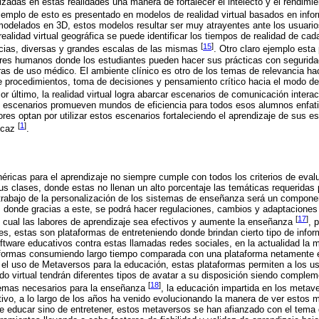
lizadas en estas realidades una manera de fortalecer el intelecto y el rendim
ejemplo de esto es presentado en modelos de realidad virtual basados en info
 modelados en 3D, estos modelos resultar ser muy atrayentes ante los usuari
realidad virtual geográfica se puede identificar los tiempos de realidad de cad
[
15
]
cias, diversas y grandes escalas de las mismas
. Otro claro ejemplo esta
res humanos donde los estudiantes pueden hacer sus prácticas con seguridad
ras de uso médico. El ambiente clínico es otro de los temas de relevancia haci
 procedimientos, toma de decisiones y pensamiento crítico hacia el modo de 
Por último, la realidad virtual logra abarcar escenarios de comunicación inter
s escenarios promueven mundos de eficiencia para todos esos alumnos enfati
res optan por utilizar estos escenarios fortaleciendo el aprendizaje de sus e
[
1
]
ficaz
.
éricas para el aprendizaje no siempre cumple con todos los criterios de eval
us clases, donde estas no llenan un alto porcentaje las temáticas requeridas
l trabajo de la personalización de los sistemas de enseñanza será un compone
s, donde gracias a este, se podrá hacer regulaciones, cambios y adaptaciones
[
17
]
l cual las labores de aprendizaje sea efectivos y aumente la enseñanza
, 
les, estas son plataformas de entreteniendo donde brindan cierto tipo de info
ftware educativos contra estas llamadas redes sociales, en la actualidad la
aformas consumiendo largo tiempo comparada con una plataforma netamente 
el uso de Metaversos para la educación, estas plataformas permiten a los us
o virtual tendrán diferentes tipos de avatar a su disposición siendo complem
[
18
]
temas necesarios para la enseñanza
, la educación impartida en los meta
tivo, a lo largo de los años ha venido evolucionando la manera de ver estos 
l de educar sino de entretener, estos metaversos se han afianzado con el tema