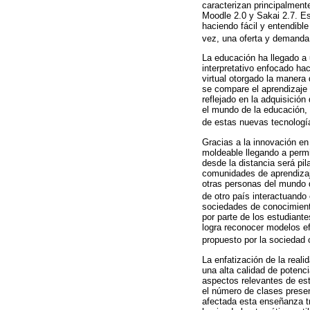
caracterizan principalment
Moodle 2.0 y Sakai 2.7. Es
haciendo fácil y entendibl
vez, una oferta y demanda
La educación ha llegado a 
interpretativo enfocado ha
virtual otorgado la manera 
se compare el aprendizaje 
reflejado en la adquisició
el mundo de la educación, 
de estas nuevas tecnolog
Gracias a la innovación en
moldeable llegando a perm
desde la distancia será pi
comunidades de aprendizaje
otras personas del mundo 
de otro país interactuand
sociedades de conocimiento
por parte de los estudiant
logra reconocer modelos ef
propuesto por la sociedad
La enfatización de la real
una alta calidad de potenc
aspectos relevantes de est
el número de clases presen
afectada esta enseñanza tr