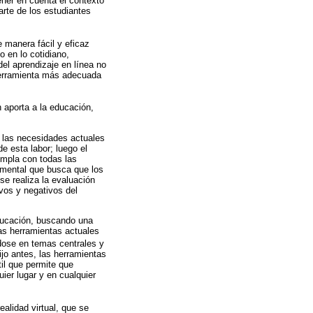
ner en cuenta el contexto
arte de los estudiantes
e manera fácil y eficaz
o en lo cotidiano,
el aprendizaje en línea no
 herramienta más adecuada
n aporta a la educación,
en las necesidades actuales
e esta labor; luego el
umpla con todas las
amental que busca que los
se realiza la evaluación
ivos y negativos del
educación, buscando una
las herramientas actuales
ndose en temas centrales y
jo antes, las herramientas
til que permite que
ier lugar y en cualquier
alidad virtual, que se