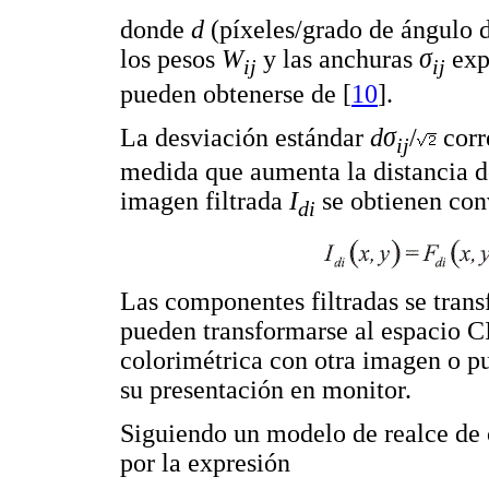
donde
d
(píxeles/grado de ángulo de
los pesos
W
y las anchuras
σ
exp
ij
ij
pueden obtenerse de [
10
].
La desviación estándar
dσ
/
corr
ij
medida que aumenta la distancia d
imagen filtrada
I
se obtienen co
di
Las componentes filtradas se trans
pueden transformarse al espacio
colorimétrica con otra imagen o p
su presentación en monitor.
Siguiendo un modelo de realce de
por la expresión