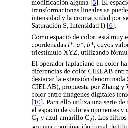
modificación alguna [
5
]. El espac
transformaciones lineales se puede
intensidad y la cromaticidad por 
Saturación S, Intensidad I) [
6
].
Como espacio de color, está muy 
coordenadas
l*
,
a*
,
b*
, cuyos valo
triestímulo XYZ, utilizando fórmul
El operador laplaciano en color ha
diferencias de color CIELAB entre
destacar la extensión denominada
CIELAB), propuesta por Zhang y Wa
color entre imágenes digitales ten
[
10
]. Para ello utiliza una serie d
el espacio de colores oponentes y 
C
y azul-amarillo C
). Los filtro
1
2
son una combinación lineal de filt