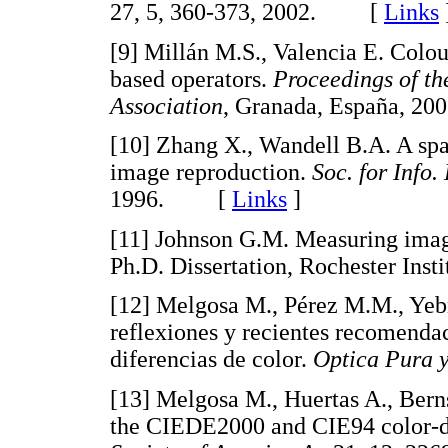
27, 5, 360-373, 2002. [
Links
[
9
] Millán M.S., Valencia E. Colo
based operators.
Proceedings of th
Association
, Granada, España,
[
10
] Zhang X., Wandell B.A. A spa
image reproduction.
Soc. for Info.
1996. [
Links
]
[
11
] Johnson G.M. Measuring image
Ph.D. Dissertation, Rochester In
[
12
] Melgosa M., Pérez M.M., Yebr
reflexiones y recientes recomenda
diferencias de color.
Optica Pura 
[
13
] Melgosa M., Huertas A., Berns
the CIEDE2000 and CIE94 color-d