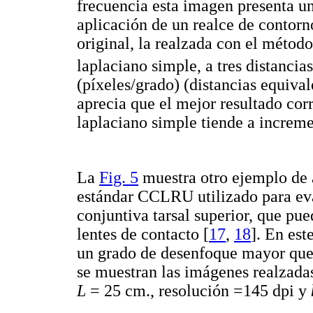
frecuencia esta imagen presenta un
aplicación de un realce de contor
original, la realzada con el métod
laplaciano simple, a tres distanci
(píxeles/grado) (distancias equiva
aprecia que el mejor resultado cor
laplaciano simple tiende a increme
La
Fig. 5
muestra otro ejemplo de 
estándar CCLRU utilizado para eva
conjuntiva tarsal superior, que pu
lentes de contacto [
17
,
18
]. En est
un grado de desenfoque mayor que l
se muestran las imágenes realzadas
L
= 25 cm., resolución =145 dpi y