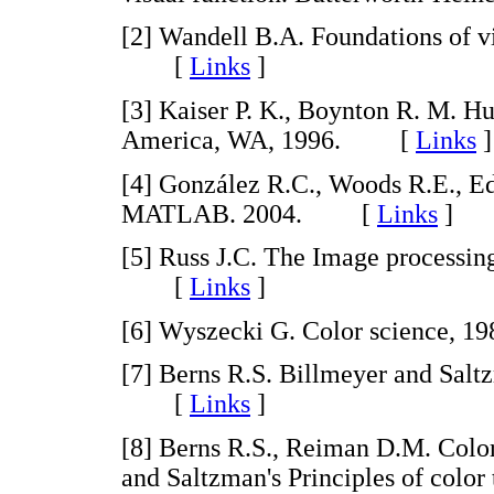
[
2
] Wandell B.A. Foundations of vi
[
Links
]
[
3
] Kaiser P. K., Boynton R. M. Hu
America, WA, 1996. [
Links
]
[
4
] González R.C., Woods R.E., Ed
MATLAB. 2004. [
Links
]
[
5
] Russ J.C. The Image processin
[
Links
]
[
6
] Wyszecki G. Color science
[
7
] Berns R.S. Billmeyer and Saltz
[
Links
]
[
8
] Berns R.S., Reiman D.M. Color
and Saltzman's Principles of color