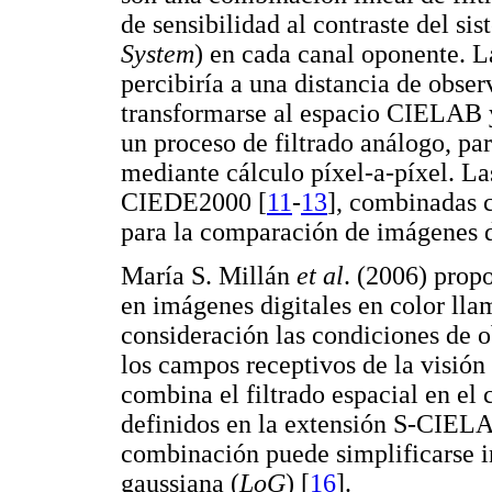
de sensibilidad al contraste del s
System
) en cada canal oponente. L
percibiría a una distancia de obse
transformarse al espacio CIELAB 
un proceso de filtrado análogo, par
mediante cálculo píxel-a-píxel. La
CIEDE2000 [
11
-
13
], combinadas 
para la comparación de imágenes d
María S. Millán
et al
. (2006) prop
en imágenes digitales en color l
consideración las condiciones de 
los campos receptivos de la visió
combina el filtrado espacial en el
definidos en la extensión S-CIELA
combinación puede simplificarse i
gaussiana (
LoG
) [
16
].