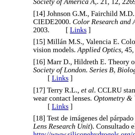
Society of America A
,. 21, 12, 
[
14
] Johnson G.M., Fairchild M.D
CIEDE2000.
Color Research and 
2003. [
Links
]
[
15
] Millán M.S., Valencia E. Col
vision models.
Applied Optics
, 45
[
16
] Marr D., Hildreth E. Theory o
Society of London. Series B, Biolo
[
Links
]
[
17
] Terry R.L.,
et al
. CCLRU stand
wear contact lenses.
Optometry & 
[
Links
]
[
18
] Test de imágenes del párpad
Lens Research Unit
). Consultado e
http://www.siliconehydrogels.org