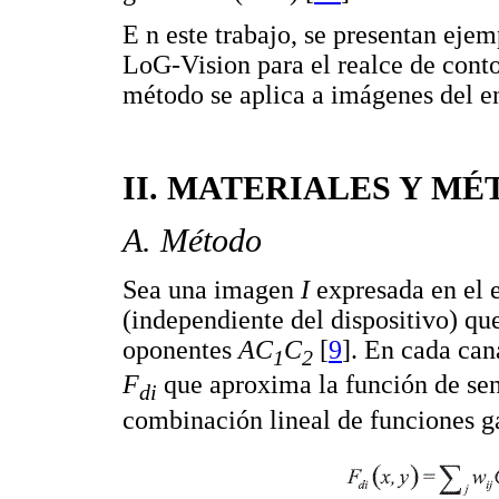
E n este trabajo, se presentan eje
LoG-Vision para el realce de cont
método se aplica a imágenes del e
II. MATERIALES Y M
A. Método
Sea una imagen
I
expresada en el
(independiente del dispositivo) qu
oponentes
AC
C
[
9
]. En cada ca
1
2
F
que aproxima la función de sen
di
combinación lineal de funciones 