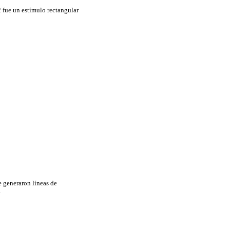
2 fue un estímulo rectangular
e generaron líneas de
.