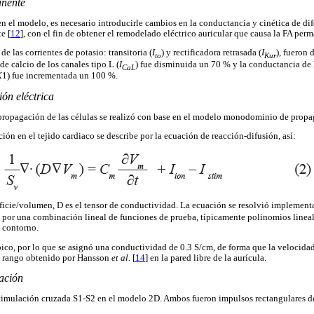
anente
n el modelo, es necesario introducirle cambios en la conductancia y cinética de dif
e [
12
], con el fin de obtener el remodelado eléctrico auricular que causa la FA perm
de las corrientes de potasio: transitoria (
I
) y rectificadora retrasada (
I
), fueron
to
Kur
de calcio de los canales tipo L (
I
) fue disminuida un 70 % y la conductancia de l
CaL
K
1) fue incrementada un 100 %.
ón eléctrica
propagación de las células se realizó con base en el modelo monodominio de propag
ón en el tejido cardiaco se describe por la ecuación de reacción-difusión, así:
rficie/volumen, D es el tensor de conductividad. La ecuación se resolvió implemen
o por una combinación lineal de funciones de prueba, típicamente polinomios line
e contorno.
ópico, por lo que se asignó una conductividad de 0.3 S/cm, de forma que la velocida
el rango obtenido por Hansson
et al.
[
14
] en la pared libre de la aurícula.
lación
stimulación cruzada S1-S2 en el modelo 2D. Ambos fueron impulsos rectangulares d