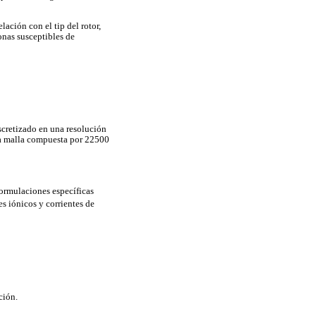
ación con el tip del rotor,
onas susceptibles de
scretizado en una resolución
na malla compuesta por 22500
 formulaciones específicas
s iónicos y corrientes de
ción.