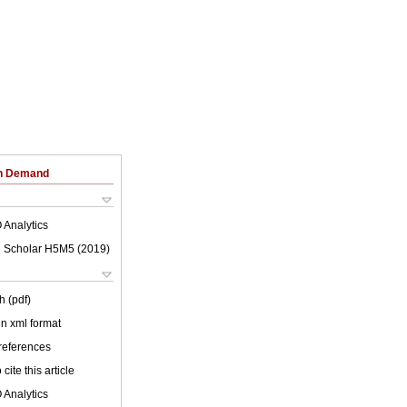
on Demand
 Analytics
 Scholar H5M5 (
2019
)
h (pdf)
 in xml format
 references
cite this article
 Analytics