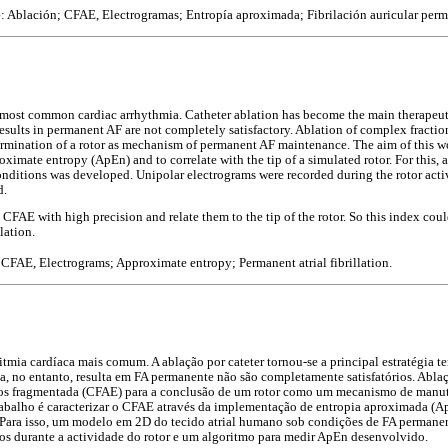
S
: Ablación; CFAE, Electrogramas; Entropía aproximada; Fibrilación auricular perm
he most common cardiac arrhythmia. Catheter ablation has become the main therapeuti
esults in permanent AF are not completely satisfactory. Ablation of complex fractio
ermination of a rotor as mechanism of permanent AF maintenance. The aim of this wor
mate entropy (ApEn) and to correlate with the tip of a simulated rotor. For this, 
nditions was developed. Unipolar electrograms were recorded during the rotor acti
d.
FAE with high precision and relate them to the tip of the rotor. So this index coul
lation.
 CFAE, Electrograms; Approximate entropy; Permanent atrial fibrillation.
arritmia cardíaca mais comum. A ablação por cateter tornou-se a principal estratégia t
tica, no entanto, resulta em FA permanente não são completamente satisfatórios. Abl
os fragmentada (CFAE) para a conclusão de um rotor como um mecanismo de manut
rabalho é caracterizar o CFAE através da implementação de entropia aproximada (A
 Para isso, um modelo em 2D do tecido atrial humano sob condições de FA permane
os durante a actividade do rotor e um algoritmo para medir ApEn desenvolvido.