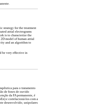
anente.
c strategy for the treatment
nated atrial electrograms
k is to characterize the
a 2D model of human atrial
vity and an algorithm to
d be very effective in
erapêutica para o tratamento
ação de fones de ouvido
enção da FA permanente, é
pEn) e correlacioná-los com a
nte desenvolvido; unipolares