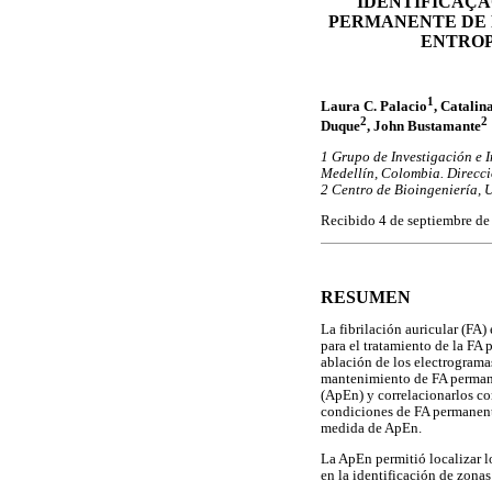
IDENTIFICAÇÃ
PERMANENTE DE 
ENTROP
1
Laura C. Palacio
, Catalin
2
2
Duque
, John Bustamante
1 Grupo de Investigación e 
Medellín, Colombia. Direcc
2 Centro de Bioingeniería, 
Recibido 4 de septiembre de
RESUMEN
La fibrilación auricular (FA)
para el tratamiento de la FA
ablación de los electrogram
mantenimiento de FA permane
(ApEn) y correlacionarlos co
condiciones de FA permanente;
medida de ApEn.
La ApEn permitió localizar lo
en la identificación de zonas