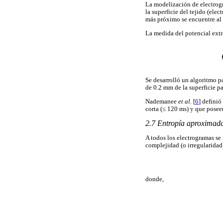
La modelización de electrogr
la superficie del tejido (ele
más próximo se encuentre al 
La medida del potencial extra
Se desarrolló un algoritmo pa
de 0.2 mm de la superficie 
Nademanee
et al.
[
6
] defini
corta (≤ 120 ms) y que pose
2.7 Entropía aproximad
A todos los electrogramas se
complejidad (o irregularidad
donde,