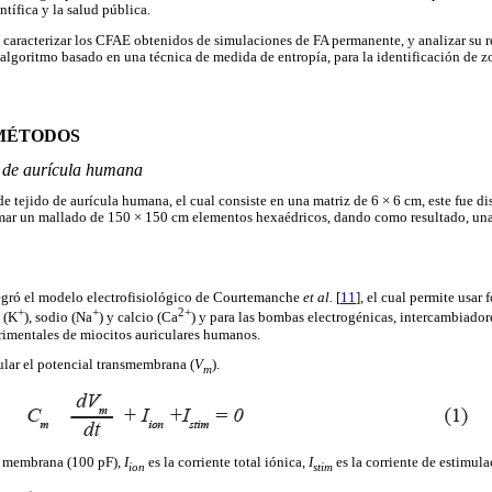
tífica y la salud pública.
s caracterizar los CFAE obtenidos de simulaciones de FA permanente, y analizar su rel
 algoritmo basado en una técnica de medida de entropía, para la identificación de z
 MÉTODOS
o de aurícula humana
e tejido de aurícula humana, el cual consiste en una matriz de 6 × 6 cm, este fue di
rmar un mallado de 150 × 150 cm elementos hexaédricos, dando como resultado, u
ntegró el modelo electrofisiológico de Courtemanche
et al.
[
11
], el cual permite usar
+
+
2+
o (K
), sodio (Na
) y calcio (Ca
) y para las bombas electrogénicas, intercambiadore
rimentales de miocitos auriculares humanos.
ular el potencial transmembrana (
V
).
m
e membrana (100 pF),
I
es la corriente total iónica,
I
es la corriente de estimula
ion
stim