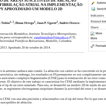
O DE ÁREAS SUSCETÍVEIS DE ABLAÇÃO
Automat
FIBRILAÇÃO ATRIAL NA IMPLEMENTAÇÃO
Y APROXIMADO UM MODELO 2D
Send th
Indicators
Related lin
1, 2
1
2
a Tobón
, Diana Orrego
, Juan P. Ugarte
, Andrés Orozco-
Share
More
Innovación Biomédica, Instituto Tecnológico Metropolitano,
ión para correspondencia:
catalinatobon@itm.edu.co
(CT).
More
Universidad Pontificia Bolivariana, Medellín, Colombia.
Permali
 2013. Aprobado 20 de octubre de 2014.
 es la arritmia cardiaca más común. La ablación con catéter se ha convertido en la pr
 paroxística, sin embargo, los resultados en FA permanente no son completamente sat
as auriculares complejos fragmentados (CFAE) para la terminación de un rotor com
nte. El objetivo de este trabajo es caracterizar los CFAE mediante la implementa
n el tip de un rotor simulado. Para esto, se desarrolló un modelo 2D de tejido de a
 se registraron electrogramas unipolares durante la actividad del rotor y se desarr
s CFAE con una alta precisión y relacionarlos con el tip del rotor. Por lo que este í
 susceptibles de ablación.