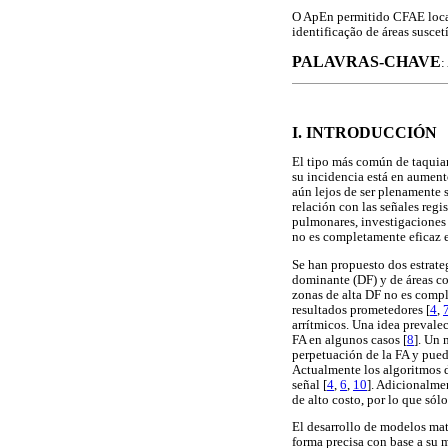
O ApEn permitido CFAE locali
identificação de áreas suscet
PALAVRAS-CHAVE
:
I. INTRODUCCIÓN
El tipo más común de taquiarr
su incidencia está en aument
aún lejos de ser plenamente 
relación con las señales regi
pulmonares, investigaciones 
no es completamente eficaz e
Se han propuesto dos estrateg
dominante (DF) y de áreas c
zonas de alta DF no es comp
resultados prometedores [
4
,
arrítmicos. Una idea prevalec
FA en algunos casos [
8
]. Un 
perpetuación de la FA y pued
Actualmente los algoritmos d
señal [
4
,
6
,
10
]. Adicionalme
de alto costo, por lo que sól
El desarrollo de modelos ma
forma precisa con base a su 