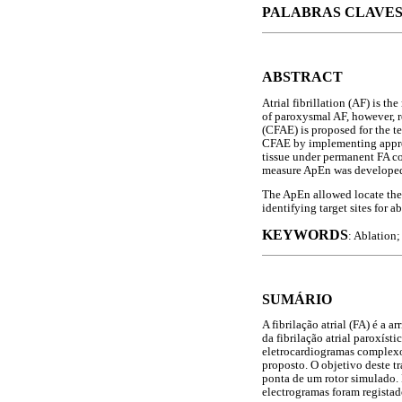
PALABRAS CLAVE
ABSTRACT
Atrial fibrillation (AF) is t
of paroxysmal AF, however, r
(CFAE) is proposed for the t
CFAE by implementing approxi
tissue under permanent FA co
measure ApEn was develope
The ApEn allowed locate the C
identifying target sites for ab
KEYWORDS
: Ablation;
SUMÁRIO
A fibrilação atrial (FA) é a 
da fibrilação atrial paroxís
eletrocardiogramas complex
proposto. O objetivo deste t
ponta de um rotor simulado.
electrogramas foram registad