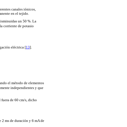
erentes canales iónicos,
anente en el tejido.
 disminuidas un 50 %. La
a corriente de potasio
ación eléctrica [
13
].
tando el método de elementos
almente independientes y que
d fuera de 60 cm/s, dicho
e 2 ms de duración y 6 mA de