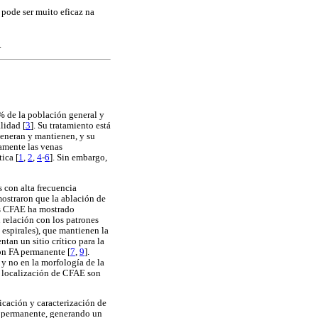
 pode ser muito eficaz na
.
 % de la población general y
lidad [
3
]. Su tratamiento está
generan y mantienen, y su
camente las venas
ica [
1
,
2
,
4
-
6
]. Sin embargo,
s con alta frecuencia
ostraron que la ablación de
as CFAE ha mostrado
 relación con los patrones
 espirales), que mantienen la
tan un sitio crítico para la
con FA permanente [
7
,
9
].
y no en la morfología de la
a localización de CFAE son
cación y caracterización de
FA permanente, generando un