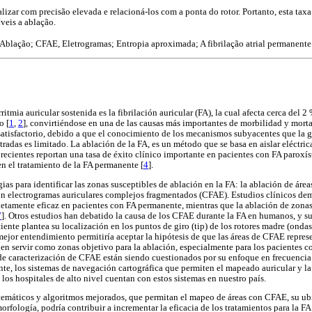
zar com precisão elevada e relacioná-los com a ponta do rotor. Portanto, esta taxa
íveis a ablação.
 Ablação; CFAE, Eletrogramas; Entropia aproximada; A fibrilação atrial permanente
itmia auricular sostenida es la fibrilación auricular (FA), la cual afecta cerca del 2
o [
1
,
2
], convirtiéndose en una de las causas más importantes de morbilidad y morta
satisfactorio, debido a que el conocimiento de los mecanismos subyacentes que la 
stradas es limitado. La ablación de la FA, es un método que se basa en aislar eléctri
recientes reportan una tasa de éxito clínico importante en pacientes con FA paroxíst
n el tratamiento de la FA permanente [
4
].
ias para identificar las zonas susceptibles de ablación en la FA: la ablación de área
on electrogramas auriculares complejos fragmentados (CFAE). Estudios clínicos dem
letamente eficaz en pacientes con FA permanente, mientras que la ablación de zon
7
]. Otros estudios han debatido la causa de los CFAE durante la FA en humanos, y su
iente plantea su localización en los puntos de giro (tip) de los rotores madre (ondas
mejor entendimiento permitiría aceptar la hipótesis de que las áreas de CFAE represen
en servir como zonas objetivo para la ablación, especialmente para los pacientes 
e caracterización de CFAE están siendo cuestionados por su enfoque en frecuencia 
nte, los sistemas de navegación cartográfica que permiten el mapeado auricular y l
o los hospitales de alto nivel cuentan con estos sistemas en nuestro país.
temáticos y algoritmos mejorados, que permitan el mapeo de áreas con CFAE, su ubi
morfología, podría contribuir a incrementar la eficacia de los tratamientos para la 