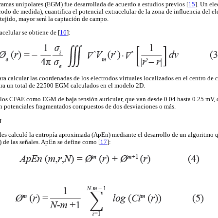
amas unipolares (EGM) fue desarrollada de acuerdo a estudios previos [
15
]. Un el
ctrodo de medida), cuantifica el potencial extracelular de la zona de influencia del 
tejido, mayor será la captación de campo.
celular se obtiene de [
16
]:
ra calcular las coordenadas de los electrodos virtuales localizados en el centro de
para un total de 22500 EGM calculados en el modelo 2D.
ó los CFAE como EGM de baja tensión auricular, que van desde 0.04 hasta 0.25 mV, 
en potenciales fragmentados compuestos de dos desviaciones o más.
a
 les calculó la entropía aproximada (ApEn) mediante el desarrollo de un algoritmo q
) de las señales. ApEn se define como [
17
]: