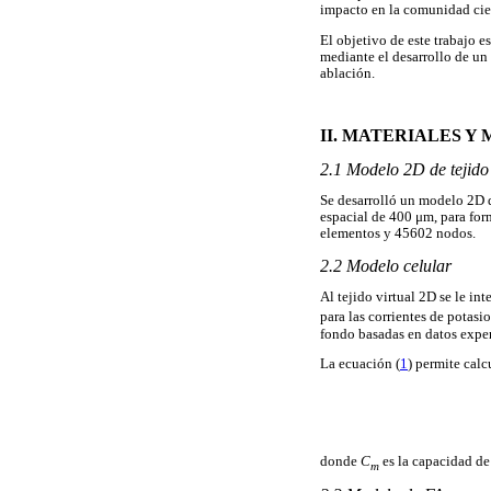
impacto en la comunidad cien
El objetivo de este trabajo e
mediante el desarrollo de un
ablación.
II. MATERIALES Y
2.1 Modelo 2D de tejid
Se desarrolló un modelo 2D d
espacial de 400 μm, para fo
elementos y 45602 nodos.
2.2 Modelo celular
Al tejido virtual 2D se le i
para las corrientes de potasi
fondo basadas en datos expe
La ecuación (
1
) permite calc
donde
C
es la capacidad d
m