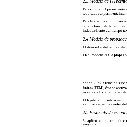
2.3 Modelo de FA perm
Para simular FA permanente e
reportados experimentalment
Para lo cual, la conductancia 
conductancia de la corriente 
independiente del tiempo (
I
2.4 Modelo de propagaci
El desarrollo del modelo de 
En el modelo 2D, la propagaci
donde
S
es la relación supe
v
finitos (FEM), ésta se obtuv
satisfacen las condiciones d
El tejido se consideró isotr
valor se encuentra dentro d
2.5 Protocolo de estimu
Se aplicó un protocolo de e
amplitud.