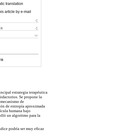
ic translation
is article by e-mail
ks
nk
incipal estrategia terapéutica
isfactorios. Se propone la
o mecanismo de
ción de entropía aproximada
urícula humana bajo
olló un algoritmo para la
ndice podría ser muy eficaz