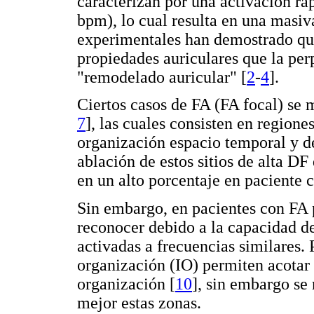
caracterizan por una activación ráp
bpm), lo cual resulta en una masiv
experimentales han demostrado que
propiedades auriculares que la pe
"remodelado auricular" [
2
-
4
].
Ciertos casos de FA (FA focal) se 
7
], las cuales consisten en regione
organización espacio temporal y d
ablación de estos sitios de alta D
en un alto porcentaje en paciente 
Sin embargo, en pacientes con FA p
reconocer debido a la capacidad de
activadas a frecuencias similares. 
organización (IO) permiten acotar
organización [
10
], sin embargo se
mejor estas zonas.