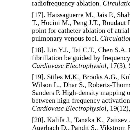
radiofrequency ablation.
Circulati
[
17
]. Haissaguerre M., Jais P., Sh
T., Hocini M., Peng J.T., Roudaut 
point for catheter ablation of atrial
pulmonary venous foci.
Circulatio
[
18
]. Lin Y.J., Tai C.T., Chen S.A.
fibrillation be guided by frequency
Cardiovasc Electrophysiol
, 17(3
[
19
]. Stiles M.K., Brooks A.G., Kuk
Wilson L., Dhar S., Roberts-Thom
Sanders P. High-density mapping of 
between high-frequency activation
Cardiovasc Electrophysiol
, 19(1
[
20
]. Kalifa J., Tanaka K., Zaitse
Auerbach D., Pandit S., Vikstrom 