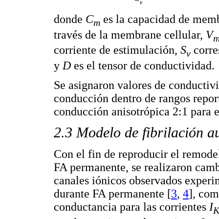
donde
C
es la capacidad de mem
m
través de la membrane cellular,
V
corriente de estimulación,
S
corre
v
y
D
es el tensor de conductividad.
Se asignaron valores de conductiv
conducción dentro de rangos reporta
conducción anisotrópica 2:1 para el
2.3 Modelo de fibrilación 
Con el fin de reproducir el remode
FA permanente, se realizaron camb
canales iónicos observados experi
durante FA permanente [
3
,
4
], com
conductancia para las corrientes
I
K