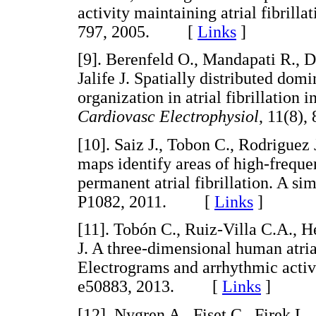
activity maintaining atrial fibrill
797, 2005. [
Links
]
[
9
]. Berenfeld O., Mandapati R., D
Jalife J. Spatially distributed dom
organization in atrial fibrillation
Cardiovasc Electrophysiol
, 11(8)
[
10
]. Saiz J., Tobon C., Rodriguez
maps identify areas of high-freque
permanent atrial fibrillation. A si
P1082, 2011. [
Links
]
[
11
]. Tobón C., Ruiz-Villa C.A., H
J. A three-dimensional human atria
Electrograms and arrhythmic activa
e50883, 2013. [
Links
]
[
12
]. Nygren A., Fiset C., Firek L.