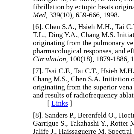
fibrillation by ectopic beats origi
Med
, 339(10), 659-666, 1998.
[
6
]. Chen S.A., Hsieh M.H., Tai C.
T.L., Ding Y.A., Chang M.S. Initiati
originating from the pulmonary vei
pharmacological responses, and eff
Circulation
, 100(18), 1879-188
[
7
]. Tsai C.F., Tai C.T., Hsieh M.
Chang M.S., Chen S.A. Initiation of
originating from the superior vena 
and results of radiofrequency abla
[
Links
]
[
8
]. Sanders P., Berenfeld O., Hoci
Garrigue S., Takahashi Y., Rotter 
Jalife J., Haissaguerre M. Spectral 