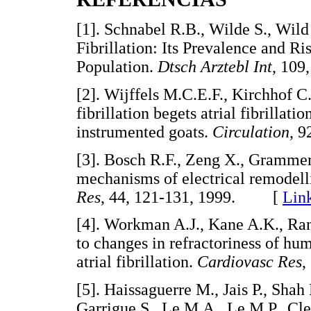
[
1
]. Schnabel R.B., Wilde S., Wild
Fibrillation: Its Prevalence and R
Population.
Dtsch Arztebl Int
, 10
[
2
]. Wijffels M.C.E.F., Kirchhof C.
fibrillation begets atrial fibrillati
instrumented goats.
Circulation
, 
[
3
]. Bosch R.F., Zeng X., Grammer
mechanisms of electrical remodelli
Res
, 44, 121-131, 1999. [
Lin
[
4
]. Workman A.J., Kane A.K., Ran
to changes in refractoriness of hu
atrial fibrillation.
Cardiovasc Res
,
[
5
]. Haissaguerre M., Jais P., Sha
Garrigue S., Le M.A., Le M.P., Cle