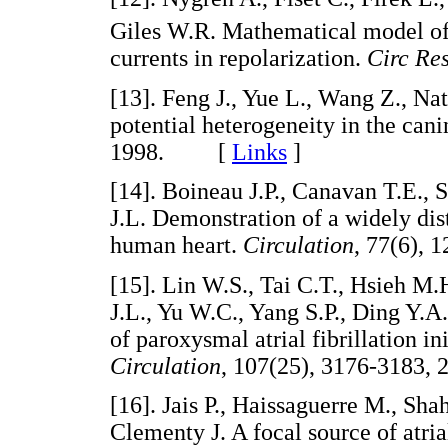
Giles W.R. Mathematical model of a
currents in repolarization.
Circ Re
[
13
]. Feng J., Yue L., Wang Z., Na
potential heterogeneity in the cani
1998. [
Links
]
[
14
]. Boineau J.P., Canavan T.E., 
J.L. Demonstration of a widely dis
human heart.
Circulation
, 77(6),
[
15
]. Lin W.S., Tai C.T., Hsieh M.
J.L., Yu W.C., Yang S.P., Ding Y.A
of paroxysmal atrial fibrillation i
Circulation
, 107(25), 3176-318
[
16
]. Jais P., Haissaguerre M., Sha
Clementy J. A focal source of atrial