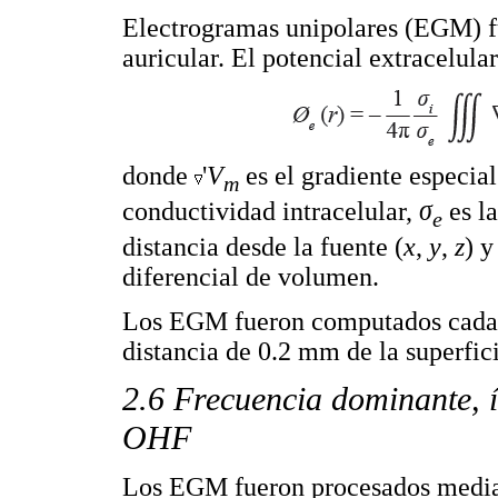
Electrogramas unipolares (EGM) fu
auricular. El potencial extracelular
donde
'
V
es el gradiente especia
m
conductividad intracelular,
σ
es la
e
distancia desde la fuente (
x
,
y
,
z
) y
diferencial de volumen.
Los EGM fueron computados cada 1
distancia de 0.2 mm de la superfici
2.6 Frecuencia dominante, í
OHF
Los EGM fueron procesados median