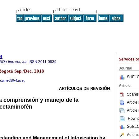
a
Services 
5
On-line version
ISSN
2011-0839
Journal
Bogotá Sep./Dec. 2018
SciELO
ana.umed59-4.acet
Article
ARTÍCULOS DE REVISIÓN
Spanis
la comprensión y manejo de la
Article
acetaminofén
Article
How to 
SciELO
Automat
standing and Management of Intoxication by