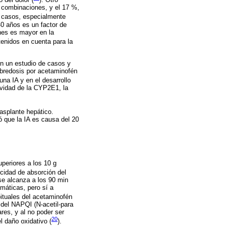
n combinaciones, y el 17 %,
de casos, especialmente
40 años es un factor de
ones es mayor en la
tenidos en cuenta para la
En un estudio de casos y
sobredosis por acetaminofén
una IA y en el desarrollo
ividad de la CYP2E1, la
rasplante hepático.
ó que la IA es causa del 20
uperiores a los 10 g
ocidad de absorción del
e alcanza a los 90 min
máticas, pero sí a
bituales del acetaminofén
 del NAPQI (N-acetil-para
res, y al no poder ser
20
l daño oxidativo (
).