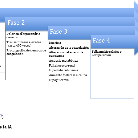
42
).
e la IA