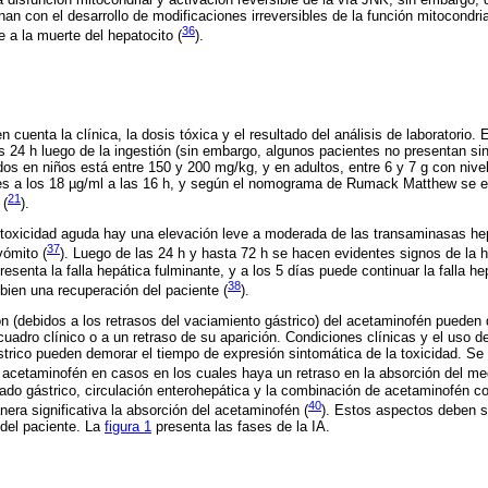
nan con el desarrollo de modificaciones irreversibles de la función mitocondr
36
 a la muerte del hepatocito (
).
 cuenta la clínica, la dosis tóxica y el resultado del análisis de laboratorio. 
 24 h luego de la ingestión (sin embargo, algunos pacientes no presentan sint
os en niños está entre 150 y 200 mg/kg, y en adultos, entre 6 y 7 g con nive
ores a los 18 µg/ml a las 16 h, y según el nomograma de Rumack Matthew se e
21
 (
).
a toxicidad aguda hay una elevación leve a moderada de las transaminasas h
37
vómito (
). Luego de las 24 h y hasta 72 h se hacen evidentes signos de la h
esenta la falla hepática fulminante, y a los 5 días puede continuar la falla hep
38
 bien una recuperación del paciente (
).
ón (debidos a los retrasos del vaciamiento gástrico) del acetaminofén pueden 
 cuadro clínico o a un retraso de su aparición. Condiciones clínicas y el uso
strico pueden demorar el tiempo de expresión sintomática de la toxicidad. Se
e acetaminofén en casos en los cuales haya un retraso en la absorción del m
ciado gástrico, circulación enterohepática y la combinación de acetaminofén c
40
era significativa la absorción del acetaminofén (
). Estos aspectos deben s
 del paciente. La
figura 1
presenta las fases de la IA.