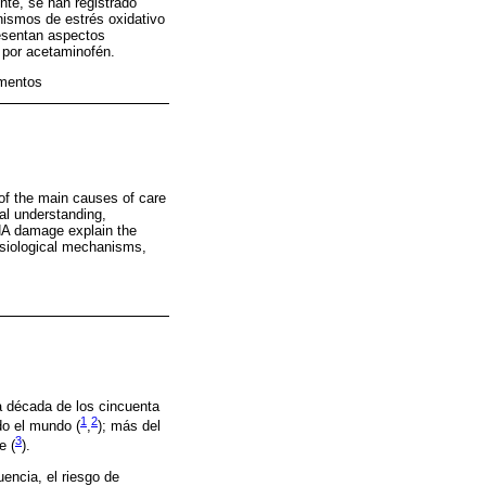
nte, se han registrado
nismos de estrés oxidativo
resentan aspectos
n por acetaminofén.
amentos
of the main causes of care
al understanding,
DNA damage explain the
ysiological mechanisms,
la década de los cincuenta
1
2
do el mundo (
,
); más del
3
e (
).
encia, el riesgo de