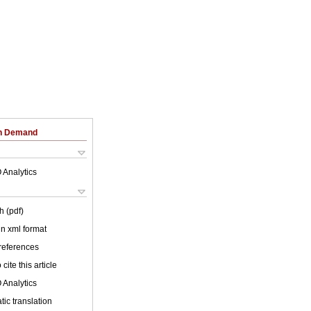
on Demand
 Analytics
h (pdf)
 in xml format
 references
cite this article
 Analytics
ic translation