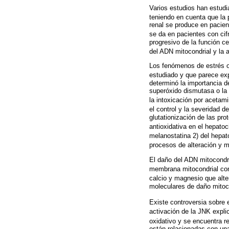
Varios estudios han estudi
teniendo en cuenta que la 
renal se produce en pacien
se da en pacientes con cifr
progresivo de la función c
del ADN mitocondrial y la a
Los fenómenos de estrés o
estudiado y que parece exp
determinó la importancia d
superóxido dismutasa o la 
la intoxicación por acetami
el control y la severidad d
glutationización de las pro
antioxidativa en el hepatoci
melanostatina 2) del hepato
procesos de alteración y m
El daño del ADN mitocondri
membrana mitocondrial con
calcio y magnesio que alte
moleculares de daño mitoco
Existe controversia sobre e
activación de la JNK expli
oxidativo y se encuentra r
están relacionadas con una