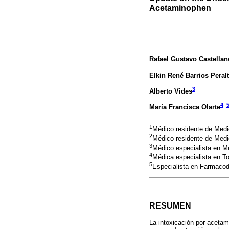
Acetaminophen
Rafael Gustavo Castella
Elkin René Barrios Peral
3
Alberto Vides
4
María Francisca Olarte
1
Médico residente de Medi
2
Médico residente de Medi
3
Médico especialista en M
4
Médica especialista en To
5
Especialista en Farmacod
RESUMEN
La intoxicación por acetam