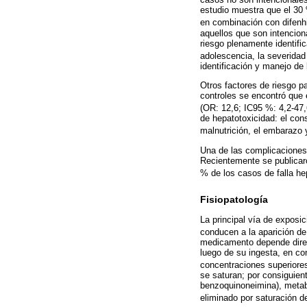
estudio muestra que el 30 
en combinación con difenh
aquellos que son intencion
riesgo plenamente identifi
adolescencia, la severidad 
identificación y manejo de 
Otros factores de riesgo p
controles se encontró que 
(OR: 12,6; IC95 %: 4,2-47,
de hepatotoxicidad: el con
malnutrición, el embarazo 
Una de las complicaciones d
Recientemente se publicaro
% de los casos de falla hep
Fisiopatología
La principal vía de exposi
conducen a la aparición de 
medicamento depende direc
luego de su ingesta, en co
concentraciones superiores
se saturan; por consiguien
benzoquinoneimina), metabo
eliminado por saturación d