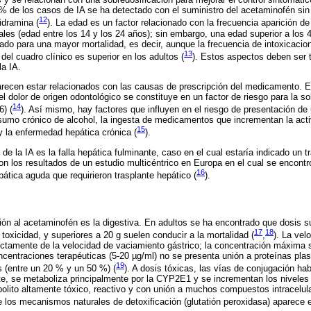
% de los casos de IA se ha detectado con el suministro del acetaminofén si
12
idramina (
). La edad es un factor relacionado con la frecuencia aparición 
ales (edad entre los 14 y los 24 años); sin embargo, una edad superior a los 
cado para una mayor mortalidad, es decir, aunque la frecuencia de intoxicaci
13
del cuadro clínico es superior en los adultos (
). Estos aspectos deben ser 
la IA.
arecen estar relacionados con las causas de prescripción del medicamento. 
el dolor de origen odontológico se constituye en un factor de riesgo para la 
14
6) (
). Así mismo, hay factores que influyen en el riesgo de presentación de 
sumo crónico de alcohol, la ingesta de medicamentos que incrementan la act
15
y la enfermedad hepática crónica (
).
e la IA es la falla hepática fulminante, caso en el cual estaría indicado un t
n los resultados de un estudio multicéntrico en Europa en el cual se encontr
16
ática aguda que requirieron trasplante hepático (
).
ción al acetaminofén es la digestiva. En adultos se ha encontrado que dosis s
17
18
toxicidad, y superiores a 20 g suelen conducir a la mortalidad (
,
). La vel
tamente de la velocidad de vaciamiento gástrico; la concentración máxima s
ncentraciones terapéuticas (5-20 µg/ml) no se presenta unión a proteínas plas
19
 (entre un 20 % y un 50 %) (
). A dosis tóxicas, las vías de conjugación ha
te, se metaboliza principalmente por la CYP2E1 y se incrementan los niveles
lito altamente tóxico, reactivo y con unión a muchos compuestos intracelula
e los mecanismos naturales de detoxificación (glutatión peroxidasa) aparece e