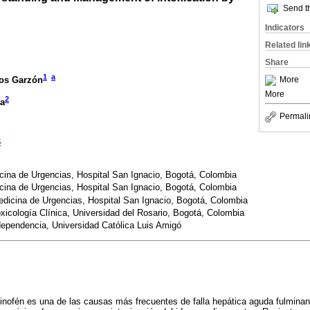
Send th
Indicators
Related lin
Share
1
a
More
nos Garzón
More
2
ta
Permali
5
cina de Urgencias, Hospital San Ignacio, Bogotá, Colombia
cina de Urgencias, Hospital San Ignacio, Bogotá, Colombia
edicina de Urgencias, Hospital San Ignacio, Bogotá, Colombia
xicología Clínica, Universidad del Rosario, Bogotá, Colombia
ependencia, Universidad Católica Luis Amigó
inofén es una de las causas más frecuentes de falla hepática aguda fulminant