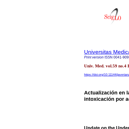
Universitas Medic
Print version
ISSN
0041-909
Univ. Med. vol.59 no.4 
https://doi.org/10.11144/javeri
Actualización en 
intoxicación por 
Update on the Under