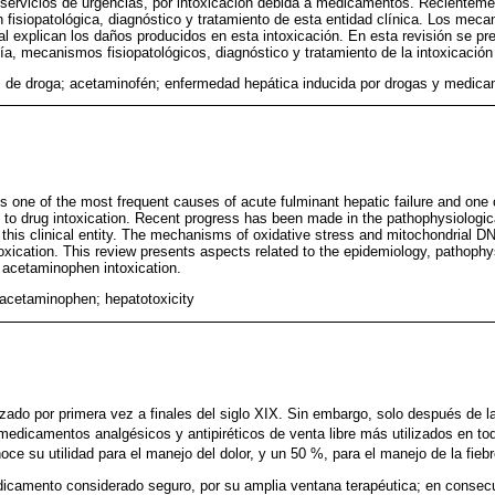
servicios de urgencias, por intoxicación debida a medicamentos. Recienteme
fisiopatológica, diagnóstico y tratamiento de esta entidad clínica. Los meca
l explican los daños producidos en esta intoxicación. En esta revisión se p
gía, mecanismos fisiopatológicos, diagnóstico y tratamiento de la intoxicació
 de droga; acetaminofén; enfermedad hepática inducida por drogas y medic
 one of the most frequent causes of acute fulminant hepatic failure and one 
to drug intoxication. Recent progress has been made in the pathophysiologic
 this clinical entity. The mechanisms of oxidative stress and mitochondrial 
xication. This review presents aspects related to the epidemiology, pathoph
 acetaminophen intoxication.
 acetaminophen; hepatotoxicity
izado por primera vez a finales del siglo XIX. Sin embargo, solo después de 
 medicamentos analgésicos y antipiréticos de venta libre más utilizados en to
ce su utilidad para el manejo del dolor, y un 50 %, para el manejo de la fiebr
icamento considerado seguro, por su amplia ventana terapéutica; en consecu