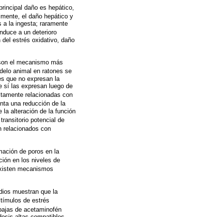
rincipal daño es hepático,
lmente, el daño hepático y
 a la ingesta; raramente
nduce a un deterioro
 del estrés oxidativo, daño
n son el mecanismo más
delo animal en ratones se
es que no expresan la
e sí las expresan luego de
ctamente relacionadas con
nta una reducción de la
 la alteración de la función
ransitorio potencial de
n relacionados con
mación de poros en la
ción en los niveles de
existen mecanismos
udios muestran que la
stímulos de estrés
 bajas de acetaminofén
dosis altas compatibles