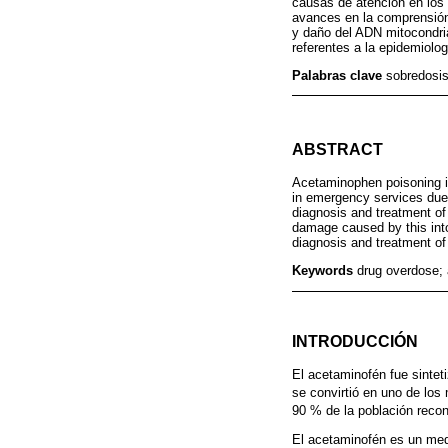
causas de atención en los 
avances en la comprensión 
y daño del ADN mitocondria
referentes a la epidemiolo
Palabras clave
sobredosis
ABSTRACT
Acetaminophen poisoning is
in emergency services due 
diagnosis and treatment of
damage caused by this into
diagnosis and treatment of
Keywords
drug overdose;
INTRODUCCIÓN
El acetaminofén fue sintet
se convirtió en uno de los
90 % de la población recono
El acetaminofén es un med