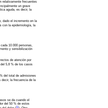
n relativamente frecuentes
rincipalmente un grave
ica aguda, es decir, la
n, dado el incremento en la
os con la epidemiología, la
r cada 10.000 personas,
mento y sensibilización
rectos de atención por
 del 5,8 % de los casos
% del total de admisiones
s decir, la frecuencia de la
casos se da cuando el
dor del 50 % de estos
11
 del dolor (
). Otro