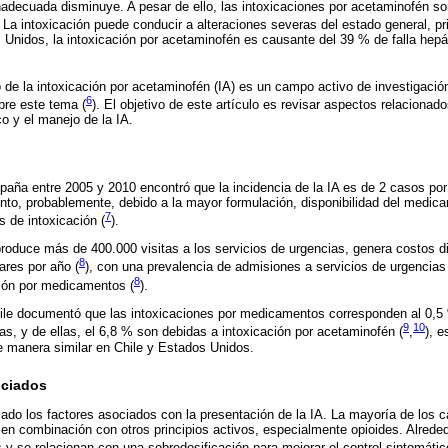
adecuada disminuye. A pesar de ello, las intoxicaciones por acetaminofén so
. La intoxicación puede conducir a alteraciones severas del estado general, p
Unidos, la intoxicación por acetaminofén es causante del 39 % de falla hepát
io de la intoxicación por acetaminofén (IA) es un campo activo de investigació
6
bre este tema (
). El objetivo de este artículo es revisar aspectos relacionad
co y el manejo de la IA.
paña entre 2005 y 2010 encontró que la incidencia de la IA es de 2 casos po
to, probablemente, debido a la mayor formulación, disponibilidad del medica
7
s de intoxicación (
).
roduce más de 400.000 visitas a los servicios de urgencias, genera costos di
8
ares por año (
), con una prevalencia de admisiones a servicios de urgencias
8
ción por medicamentos (
).
hile documentó que las intoxicaciones por medicamentos corresponden al 0,5 
9
10
as, y de ellas, el 6,8 % son debidas a intoxicación por acetaminofén (
,
), e
e manera similar en Chile y Estados Unidos.
ociados
ado los factores asociados con la presentación de la IA. La mayoría de los 
en combinación con otros principios activos, especialmente opioides. Alrede
y se relacionan con una sobredosificación para mejorar el control sintomático