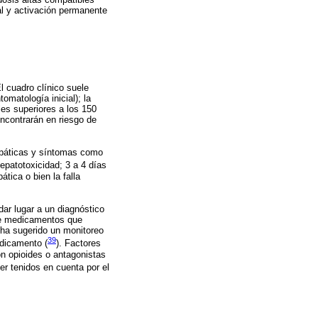
ial y activación permanente
El cuadro clínico suele
omatología inicial); la
les superiores a los 150
ncontrarán en riesgo de
epáticas y síntomas como
epatotoxicidad; 3 a 4 días
ática o bien la falla
dar lugar a un diagnóstico
 de medicamentos que
 ha sugerido un monitoreo
39
edicamento (
). Factores
on opioides o antagonistas
er tenidos en cuenta por el