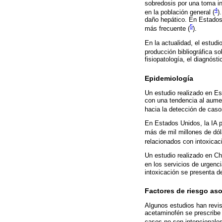
sobredosis por una toma in
4
en la población general (
)
daño hepático. En Estados 
5
más frecuente (
).
En la actualidad, el estud
producción bibliográfica so
fisiopatología, el diagnósti
Epidemiología
Un estudio realizado en Es
con una tendencia al aumen
hacia la detección de caso
En Estados Unidos, la IA p
más de mil millones de dól
relacionados con intoxica
Un estudio realizado en C
en los servicios de urgenci
intoxicación se presenta d
Factores de riesgo as
Algunos estudios han revis
acetaminofén se prescribe 
casos no son intencionales 