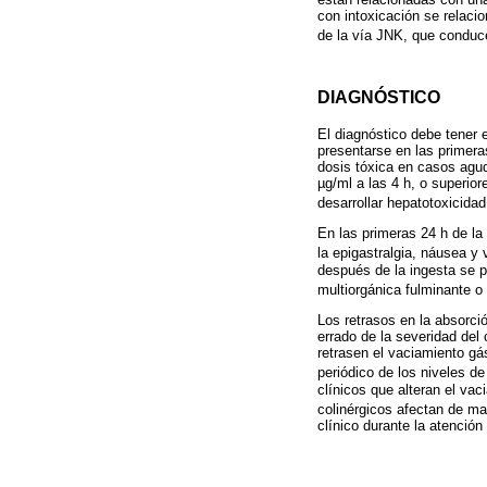
con intoxicación se relacio
de la vía JNK, que conduce
DIAGNÓSTICO
El diagnóstico debe tener en
presentarse en las primeras
dosis tóxica en casos agud
µg/ml a las 4 h, o superi
desarrollar hepatotoxicidad
En las primeras 24 h de l
la epigastralgia, náusea y 
después de la ingesta se pr
multiorgánica fulminante o
Los retrasos en la absorci
errado de la severidad del
retrasen el vaciamiento gá
periódico de los niveles d
clínicos que alteran el va
colinérgicos afectan de man
clínico durante la atención