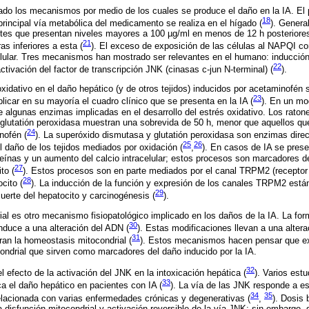
ado los mecanismos por medio de los cuales se produce el daño en la IA. El p
18
principal vía metabólica del medicamento se realiza en el hígado (
). Genera
tes que presentan niveles mayores a 100 µg/ml en menos de 12 h posteriores
21
as inferiores a esta (
). El exceso de exposición de las células al NAPQI co
elular. Tres mecanismos han mostrado ser relevantes en el humano: inducción
22
ctivación del factor de transcripción JNK (cinasas c-jun N-terminal) (
).
xidativo en el daño hepático (y de otros tejidos) inducidos por acetaminofé
23
licar en su mayoría el cuadro clínico que se presenta en la IA (
). En un mo
e algunas enzimas implicadas en el desarrollo del estrés oxidativo. Los raton
glutatión peroxidasa muestran una sobrevida de 50 h, menor que aquellos qu
24
nofén (
). La superóxido dismutasa y glutatión peroxidasa son enzimas dire
25
26
el daño de los tejidos mediados por oxidación (
,
). En casos de IA se prese
teínas y un aumento del calcio intracelular; estos procesos son marcadores de
27
to (
). Estos procesos son en parte mediados por el canal TRPM2 (receptor t
28
cito (
). La inducción de la función y expresión de los canales TRPM2 está
29
uerte del hepatocito y carcinogénesis (
).
al es otro mecanismo fisiopatológico implicado en los daños de la IA. La for
30
duce a una alteración del ADN (
). Estas modificaciones llevan a una altera
31
ran la homeostasis mitocondrial (
). Estos mecanismos hacen pensar que 
ndrial que sirven como marcadores del daño inducido por la IA.
32
l efecto de la activación del JNK en la intoxicación hepática (
). Varios est
33
ca el daño hepático en pacientes con IA (
). La vía de las JNK responde a e
34
35
elacionada con varias enfermedades crónicas y degenerativas (
,
). Dosis
 disfunción mitocondrial y activación reversible de la vía JNK; sin embargo, 