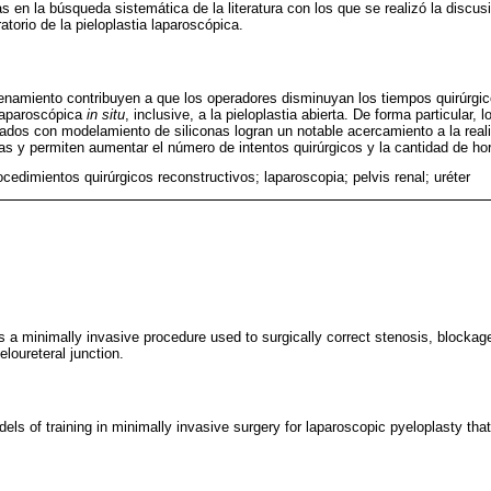
s en la búsqueda sistemática de la literatura con los que se realizó la discusió
atorio de la pieloplastia laparoscópica.
enamiento contribuyen a que los operadores disminuyan los tiempos quirúrgi
 laparoscópica
in situ
, inclusive, a la pieloplastia abierta. De forma particular,
dos con modelamiento de siliconas logran un notable acercamiento a la reali
ras y permiten aumentar el número de intentos quirúrgicos y la cantidad de ho
rocedimientos quirúrgicos reconstructivos; laparoscopia; pelvis renal; uréter
 a minimally invasive procedure used to surgically correct stenosis, blockage
eloureteral junction.
dels of training in minimally invasive surgery for laparoscopic pyeloplasty that