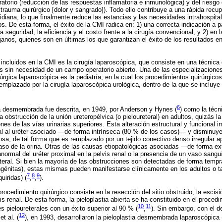
atorio (reducción de las respuestas inflamatoria e inmunológica) y del riesgo 
trauma quirúrgico [dolor y sangrado]). Todo ello contribuye a una rápida recu
idiana, lo que finalmente reduce las estancias y las necesidades intrahospital
s. De esta forma, el éxito de la CMI radica en: 1) una correcta indicación a pa
a seguridad, la eficiencia y el costo frente a la cirugía convencional, y 2) en 
janos, quienes son en últimas los que garantizan el éxito de los resultados e
incluidos en la CMI es la cirugía laparoscópica, que consiste en una técnica 
es sin necesidad de un campo operatorio abierto. Una de las especializacio
rúrgica laparoscópica es la pediatría, en la cual los procedimientos quirúrgi
plazado por la cirugía laparoscópica urológica, dentro de la que se incluye l
6
tia desmembrada fue descrita, en 1949, por Anderson y Hynes (
) como la técni
 obstrucción de la unión ureteropélvica (o pieloureteral) en adultos, quizás l
nes de las vías urinarias superiores. Esta alteración estructural y funcional i
enal al uréter asociado —de forma intrínseca (80 % de los casos)— y disminuye
sa, de tal forma que es remplazado por un tejido conectivo denso irregular ap
 paso de la orina. Otras de las causas etiopatológicas asociadas —de forma ex
normal del uréter proximal en la pelvis renal o la presencia de un vaso sang
teral. Si bien la mayoría de las obstrucciones son detectadas de forma tempr
ongénitas), estas mismas pueden manifestarse clínicamente en los adultos o 
7
8
9
uiridas) (
,
,
).
rocedimiento quirúrgico consiste en la resección del sitio obstruido, la escisió
vis renal. De esta forma, la pieloplastia abierta se ha constituido en el proced
10
11
s pieloureterales con un éxito superior al 90 % (
,
). Sin embargo, con el de
12
t al. (
), en 1993, desarrollaron la pieloplastia desmembrada laparoscópica 