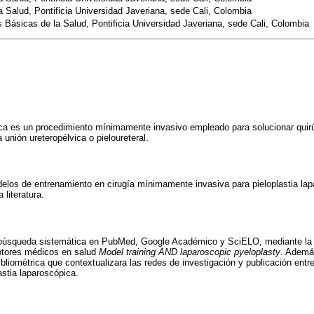
a Salud, Pontificia Universidad Javeriana, sede Cali, Colombia
Básicas de la Salud, Pontificia Universidad Javeriana, sede Cali, Colombia
pica es un procedimiento mínimamente invasivo empleado para solucionar quir
 unión ureteropélvica o pieloureteral.
delos de entrenamiento en cirugía mínimamente invasiva para pieloplastia la
 literatura.
on búsqueda sistemática en PubMed, Google Académico y SciELO, mediante la
ptores médicos en salud
Model training AND laparoscopic pyeloplasty
. Ademá
ibliométrica que contextualizara las redes de investigación y publicación entr
astia laparoscópica.