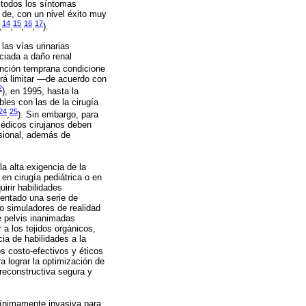
r todos los síntomas
s de, con un nivel éxito muy
14
15
16
17
,
,
,
,
).
las vías urinarias
ciada a daño renal
vención temprana condicione
drá limitar —de acuerdo con
2
), en 1995, hasta la
les con las de la cirugía
24
25
,
). Sin embargo, para
 médicos cirujanos deben
nsional, además de
a alta exigencia de la
en cirugía pediátrica o en
irir habilidades
mentado una serie de
o simuladores de realidad
e pelvis inanimadas
a los tejidos orgánicos,
ia de habilidades a la
os costo-efectivos y éticos
ra lograr la optimización de
reconstructiva segura y
 mínimamente invasiva para