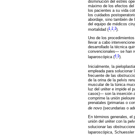
disminución del estrés oper
máximo de los efectos del 
los pacientes a su vida cot
los cuidados postoperatorio
abordaje, sino también de l
del equipo de médicos ciru
1
2
3
mortalidad (
,
,
).
Uno de los procedimientos 
llevar a cabo intervencion
desarrollado la técnica qui
convencionales— se han rem
4
5
laparoscópica (
,
).
Inicialmente, la pieloplas
empleada para solucionar la
frecuente de las obstruccio
de la orina de la pelvis r
muscular de la túnica muco
luz del uréter e impide el
casos)— son la inserción a
comprime la unión pieloure
prenatales (primarias o c
de novo
(secundarias o adq
En términos generales, el p
unión del uréter con la pel
solucionar las obstruccione
laparoscópica, Schuessler e