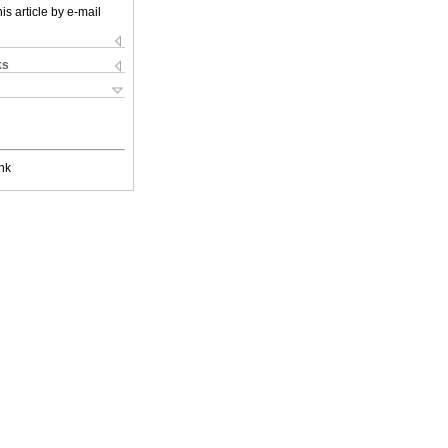
is article by e-mail
ks
nk