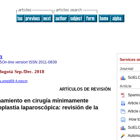
a
Services 
5
On-line version
ISSN
2011-0839
Journal
Bogotá Sep./Dec. 2018
SciELO
iana.umed59-4.mecm
Article
ARTÍCULOS DE REVISIÓN
Spanis
namiento en cirugía mínimamente
Article
oplastia laparoscópica: revisión de la
Article
How to 
SciELO
Automat