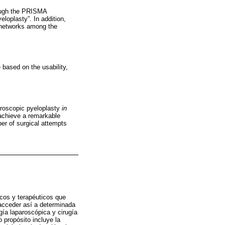
rough the PRISMA
loplasty”. In addition,
n networks among the
 based on the usability,
paroscopic pyeloplasty
in
 achieve a remarkable
ber of surgical attempts
cos y terapéuticos que
 acceder así a determinada
gía laparoscópica y cirugía
 propósito incluye la