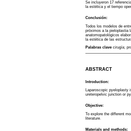
Se incluyeron 17 referencia
la estética y el tiempo oper
Conclusión:
Todos los modelos de entr
próximos a la pieloplastia
anatomopatológicos elabora
la estética de las estructu
Palabras clave
cirugía; p
ABSTRACT
Introduction:
Laparoscopic pyeloplasty is
ureteropelvic junction or py
Objective:
To explore the different mo
literature.
Materials and methods: