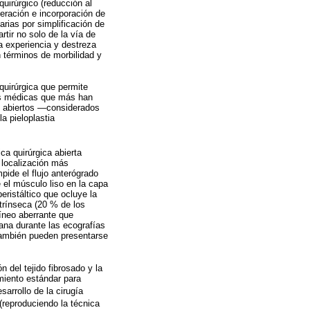
quirúrgico (reducción al
peración e incorporación de
arias por simplificación de
rtir no solo de la vía de
la experiencia y destreza
n términos de morbilidad y
quirúrgica que permite
nes médicas que más han
cos abiertos —considerados
a pieloplastia
ca quirúrgica abierta
a localización más
mpide el flujo anterógrado
 el músculo liso en la capa
eristáltico que ocluye la
trínseca (20 % de los
uíneo aberrante que
ana durante las ecografías
también pueden presentarse
n del tejido fibrosado y la
imiento estándar para
sarrollo de la cirugía
(reproduciendo la técnica