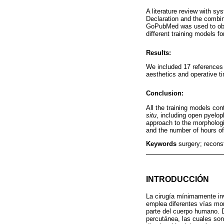
A literature review with 
Declaration and the combina
GoPubMed was used to obtai
different training models f
Results:
We included 17 references 
aesthetics and operative t
Conclusion:
All the training models con
situ
, including open pyelop
approach to the morphologic
and the number of hours of
Keywords
surgery; recons
INTRODUCCIÓN
La cirugía mínimamente inv
emplea diferentes vías mor
parte del cuerpo humano. D
percutánea, las cuales son