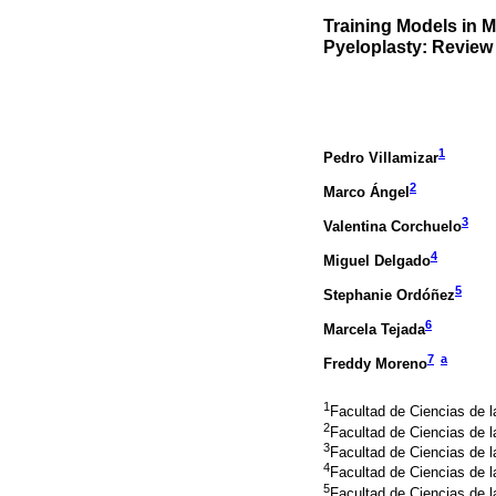
Training Models in M
Pyeloplasty: Review 
1
Pedro Villamizar
2
Marco Ángel
3
Valentina Corchuelo
4
Miguel Delgado
5
Stephanie Ordóñez
6
Marcela Tejada
7
a
Freddy Moreno
1
Facultad de Ciencias de l
2
Facultad de Ciencias de l
3
Facultad de Ciencias de l
4
Facultad de Ciencias de l
5
Facultad de Ciencias de l