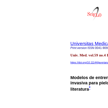
Universitas Medic
Print version
ISSN
0041-909
Univ. Med. vol.59 no.4 
https://doi.org/10.11144/javer
Modelos de entre
invasiva para piel
*
literatura