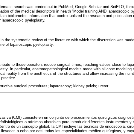
systematic search was carried out in PubMed, Google Scholar and SciELO, th
tion of the medical descriptors in health “Model training AND laparoscopic pye
n bibliometric information that contextualized the research and publicatio
or laparoscopic pyeloplasty.
in the systematic review of the literature with which the discussion was made
ime of laparoscopic pyeloplasty.
tribute to those operators reduce surgical times, reaching values close to la
lasty. In particular, anatomopathological models made with silicone modeling
al reality from the aesthetics of the structures and allow increasing the num
 practice.
tructive surgical procedures; laparoscopy; kidney pelvis; ureter
asiva (CMI) consiste en un conjunto de procedimientos quirúrgicos diagnósti
fofisiológicas o mínimos abordajes para introducir diferentes instrumentos y
entro de un concepto global, la CMI incluye las técnicas de endoscopia, ciru
 llevadas a cabo por casi todas las especialidades médico-quirúrgicas, y cuyo