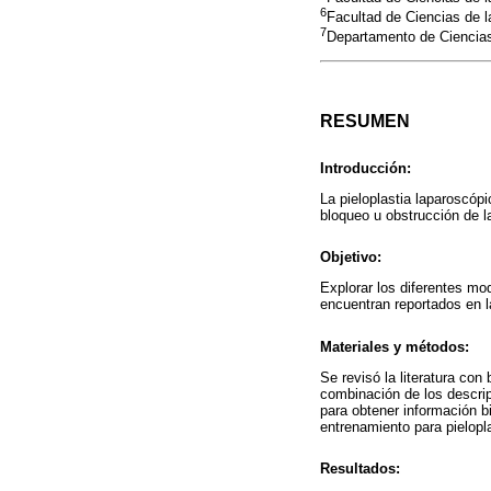
6
Facultad de Ciencias de l
7
Departamento de Ciencias 
RESUMEN
Introducción:
La pieloplastia laparoscó
bloqueo u obstrucción de la
Objetivo:
Explorar los diferentes mo
encuentran reportados en la
Materiales y métodos:
Se revisó la literatura c
combinación de los descri
para obtener información b
entrenamiento para pielopl
Resultados: