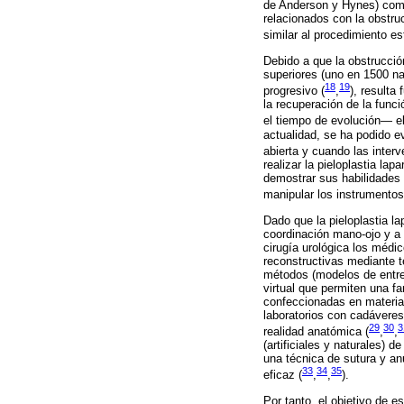
de Anderson y Hynes) como 
relacionados con la obstruc
similar al procedimiento e
Debido a que la obstrucción
superiores (uno en 1500 na
18
19
progresivo (
,
), resulta
la recuperación de la func
el tiempo de evolución— el
actualidad, se ha podido e
abierta y cuando las inter
realizar la pieloplastia la
demostrar sus habilidades 
manipular los instrumentos
Dado que la pieloplastia l
coordinación mano-ojo y a 
cirugía urológica los médi
reconstructivas mediante t
métodos (modelos de entre
virtual que permiten una f
confeccionadas en material
laboratorios con cadáveres
29
30
3
realidad anatómica (
,
,
(artificiales y naturales) d
una técnica de sutura y an
33
34
35
eficaz (
,
,
).
Por tanto, el objetivo de 