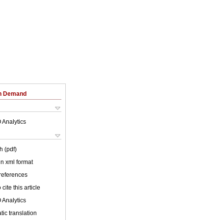
on Demand
 Analytics
h (pdf)
 in xml format
 references
cite this article
 Analytics
ic translation