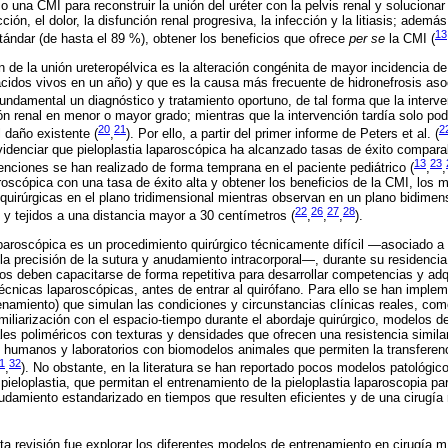
una CMI para reconstruir la unión del uréter con la pelvis renal y soluciona
ción, el dolor, la disfunción renal progresiva, la infección y la litiasis; ademá
13
stándar (de hasta el 89 %), obtener los beneficios que ofrece
per se
la CMI (
 de la unión ureteropélvica es la alteración congénita de mayor incidencia de 
cidos vivos en un año) y que es la causa más frecuente de hidronefrosis aso
 fundamental un diagnóstico y tratamiento oportuno, de tal forma que la inter
ión renal en menor o mayor grado; mientras que la intervención tardía solo po
20
21
2
 daño existente (
,
). Por ello, a partir del primer informe de Peters et al. (
videnciar que pieloplastia laparoscópica ha alcanzado tasas de éxito comparab
13
23
venciones se han realizado de forma temprana en el paciente pediátrico (
,
,
paroscópica con una tasa de éxito alta y obtener los beneficios de la CMI, los
quirúrgicas en el plano tridimensional mientras observan en un plano bidime
22
26
27
28
 y tejidos a una distancia mayor a 30 centímetros (
,
,
,
).
aparoscópica es un procedimiento quirúrgico técnicamente difícil —asociado a l
la precisión de la sutura y anudamiento intracorporal—, durante su residencia 
cos deben capacitarse de forma repetitiva para desarrollar competencias y adqu
écnicas laparoscópicas, antes de entrar al quirófano. Para ello se han imple
namiento) que simulan las condiciones y circunstancias clínicas reales, com
amiliarización con el espacio-tiempo durante el abordaje quirúrgico, modelos d
es poliméricos con texturas y densidades que ofrecen una resistencia similar 
 humanos y laboratorios con biomodelos animales que permiten la transferenc
1
32
,
). No obstante, en la literatura se han reportado pocos modelos patológic
e pieloplastia, que permitan el entrenamiento de la pieloplastia laparoscopia pa
udamiento estandarizado en tiempos que resulten eficientes y de una cirugía 
esta revisión fue explorar los diferentes modelos de entrenamiento en cirugía