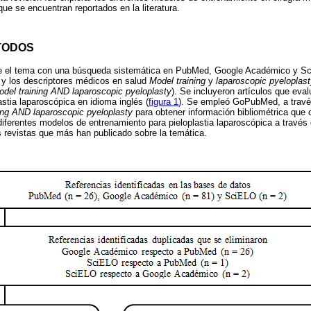
que se encuentran reportados en la literatura.
TODOS
obre el tema con una búsqueda sistemática en PubMed, Google Académico y S
y los descriptores médicos en salud
Model training
y
laparoscopic pyeloplas
odel training AND laparoscopic pyeloplasty
). Se incluyeron artículos que eva
astia laparoscópica en idioma inglés (
figura 1
). Se empleó GoPubMed, a travé
ing AND laparoscopic pyeloplasty
para obtener información bibliométrica que 
diferentes modelos de entrenamiento para pieloplastia laparoscópica a través 
 revistas que más han publicado sobre la temática.