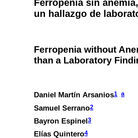
Ferropenia sin anemia
un hallazgo de laborat
Ferropenia without Ane
than a Laboratory Findi
1
a
Daniel Martín Arsanios
2
Samuel Serrano
3
Bayron Espinel
4
Elías Quintero