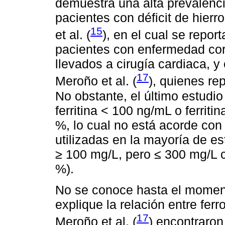
demuestra una alta prevalenci
pacientes con déficit de hierr
15
et al. (
), en el cual se repo
pacientes con enfermedad cor
llevados a cirugía cardiaca, 
17
Meroño et al. (
), quienes re
No obstante, el último estudio 
ferritina < 100 ng/mL o ferrit
%, lo cual no está acorde con l
utilizadas en la mayoría de est
≥ 100 mg/L, pero ≤ 300 mg/L c
%).
No se conoce hasta el moment
explique la relación entre fe
17
Meroño et al. (
) encontraro