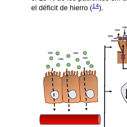
14
el déficit de hierro (
).