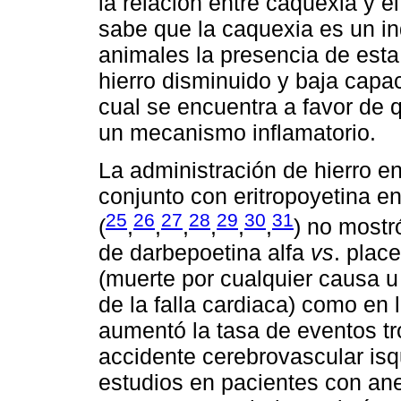
la relación entre caquexia y e
sabe que la caquexia es un in
animales la presencia de esta 
hierro disminuido y baja capaci
cual se encuentra a favor de 
un mecanismo inflamatorio.
La administración de hierro en
conjunto con eritropoyetina e
25
26
27
28
29
30
31
(
,
,
,
,
,
,
) no mostr
de darbepoetina alfa
vs
. plac
(muerte por cualquier causa 
de la falla cardiaca) como en l
aumentó la tasa de eventos t
accidente cerebrovascular isq
estudios en pacientes con ane