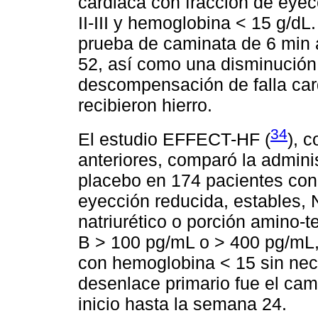
cardiaca con fracción de eye
II-III y hemoglobina < 15 g/dL
prueba de caminata de 6 min 
52, así como una disminución 
descompensación de falla car
recibieron hierro.
34
El estudio EFFECT-HF (
), 
anteriores, comparó la admini
placebo en 174 pacientes con 
eyección reducida, estables, N
natriurético o porción amino-te
B > 100 pg/mL o > 400 pg/mL, 
con hemoglobina < 15 sin nece
desenlace primario fue el cam
inicio hasta la semana 24.