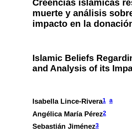
Creencias islámicas re
muerte y análisis sobr
impacto en la donaci
Islamic Beliefs Regard
and Analysis of its Im
1
a
Isabella Lince-Rivera
2
Angélica María Pérez
3
Sebastián Jiménez