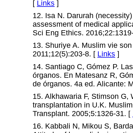
[
Links
]
12. Isa N. Darurah (necessity) 
assessment of medical applica
Sci Eng Ethics. 2016;22:1319
13. Shuriye A. Muslim vie son
2011;12(5):203-8. [
Links
]
14. Santiago C, Gómez P. Las 
órganos. En Matesanz R, Góme
de órganos. 4a ed. Alicante: 
15. Alkhawaria F, Stimson G, 
transplantation in U.K. Musli
Transplant. 2005;5:1326-31. [
16. Kabbali N, Mikou S, Bardai 