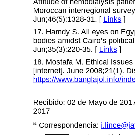
Attitude of hemodialysis patie
Moroccan interregional survey
Jun;46(5):1328-31. [
Links
]
17. Hamdy S. All eyes on Egyp
bodies amidst Cairo’s politic
Jun;35(3):220-35. [
Links
]
18. Mostafa M. Ethical issues 
[internet]. June 2008;21(1). D
https://www.banglajol.info/ind
Recibido: 02 de Mayo de 2017
2017
a
Correspondencia:
i.lince@j