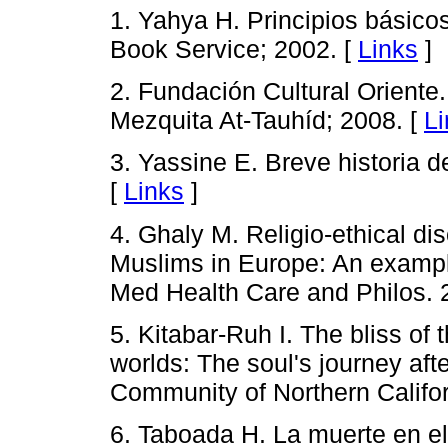
1. Yahya H. Principios básicos
Book Service; 2002. [
Links
]
2. Fundación Cultural Oriente
Mezquita At-Tauhíd; 2008. [
Li
3. Yassine E. Breve historia d
[
Links
]
4. Ghaly M. Religio-ethical d
Muslims in Europe: An example
Med Health Care and Philos. 
5. Kitabar-Ruh I. The bliss of
worlds: The soul's journey aft
Community of Northern Californ
6. Taboada H. La muerte en el