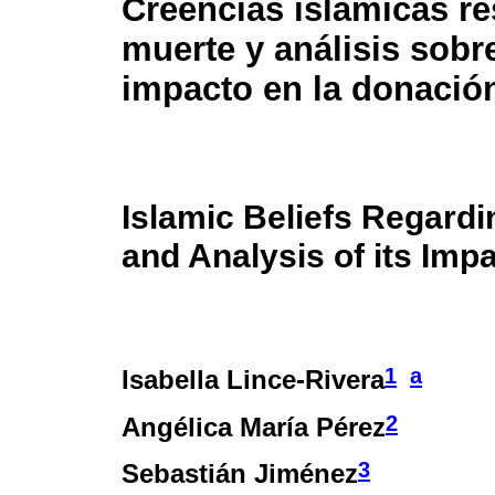
Creencias islámicas re
muerte y análisis sobr
impacto en la donaci
Islamic Beliefs Regard
and Analysis of its Im
1
a
Isabella Lince-Rivera
2
Angélica María Pérez
3
Sebastián Jiménez