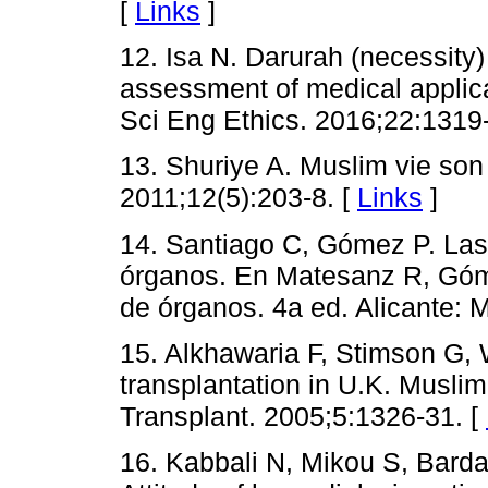
[
Links
]
12. Isa N. Darurah (necessity) 
assessment of medical applica
Sci Eng Ethics. 2016;22:1319
13. Shuriye A. Muslim vie son
2011;12(5):203-8. [
Links
]
14. Santiago C, Gómez P. Las 
órganos. En Matesanz R, Góme
de órganos. 4a ed. Alicante: 
15. Alkhawaria F, Stimson G, 
transplantation in U.K. Musli
Transplant. 2005;5:1326-31. [
16. Kabbali N, Mikou S, Bardai 