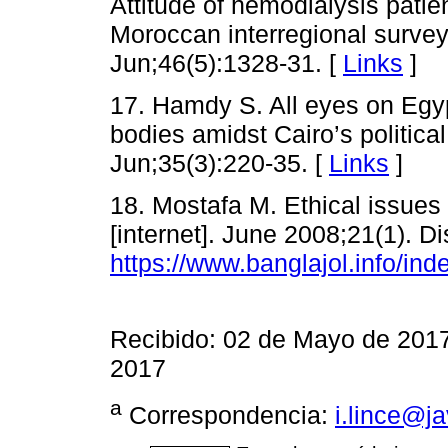
Attitude of hemodialysis patie
Moroccan interregional survey
Jun;46(5):1328-31. [
Links
]
17. Hamdy S. All eyes on Egyp
bodies amidst Cairo’s politic
Jun;35(3):220-35. [
Links
]
18. Mostafa M. Ethical issues 
[internet]. June 2008;21(1). D
https://www.banglajol.info/ind
Recibido: 02 de Mayo de 2017
2017
a
Correspondencia:
i.lince@j