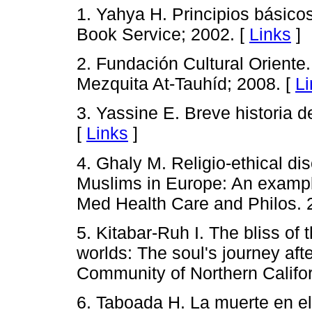
1. Yahya H. Principios básicos
Book Service; 2002. [
Links
]
2. Fundación Cultural Oriente
Mezquita At-Tauhíd; 2008. [
Li
3. Yassine E. Breve historia d
[
Links
]
4. Ghaly M. Religio-ethical d
Muslims in Europe: An example
Med Health Care and Philos. 
5. Kitabar-Ruh I. The bliss of
worlds: The soul's journey aft
Community of Northern Californ
6. Taboada H. La muerte en el