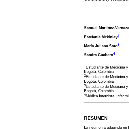
Samuel Martínez-Vernaz
2
Estefanía Mckinley
3
María Juliana Soto
4
Sandra Gualtero
1
Estudiante de Medicina y 
Bogotá, Colombia
2
Estudiante de Medicina y 
Bogotá, Colombia
3
Estudiante de Medicina y 
Bogotá, Colombia
4
Médica internista, infectó
RESUMEN
La neumonía adquirida en 