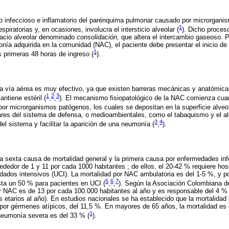
infeccioso e inflamatorio del parénquima pulmonar causado por microrganism
1
espiratorias y, en ocasiones, involucra el intersticio alveolar (
). Dicho proceso
spacio alveolar denominado
consolidación
, que altera el intercambio gaseoso. 
a adquirida en la comunidad (NAC), el paciente debe presentar el inicio de
1
s primeras 48 horas de ingreso (
).
la vía aérea es muy efectivo, ya que existen barreras mecánicas y anatómic
1
2
3
antiene estéril (
,
,
). El mecanismo fisiopatológico de la NAC comienza cua
r microrganismos patógenos, los cuales se depositan en la superficie alveol
lares del sistema de defensa, o medioambientales, como el tabaquismo y el a
3
4
 del sistema y facilitar la aparición de una neumonía (
,
).
 sexta causa de mortalidad general y la primera causa por enfermedades inf
ededor de 1 y 11 por cada 1000 habitantes ; de ellos, el 20-42 % requiere hosp
dados intensivos (UCI). La mortalidad por NAC ambulatoria es del 1-5 %, y po
5
6
7
ta un 50 % para pacientes en UCI (
,
,
). Según la Asociación Colombiana de
r NAC es de 13 por cada 100.000 habitantes al año y es responsable del 4 % 
s etarios al año). En estudios nacionales se ha establecido que la mortalidad
por gérmenes atípicos, del 11,5 %. En mayores de 65 años, la mortalidad es 
1
 neumonía severa es del 33 % (
).