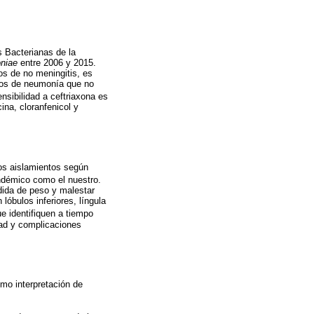
 Bacterianas de la
niae
entre 2006 y 2015.
os de no meningitis, es
dros de neumonía que no
nsibilidad a ceftriaxona es
ina, cloranfenicol y
os aislamientos según
ndémico como el nuestro.
rdida de peso y malestar
óbulos inferiores, língula
e identifiquen a tiempo
dad y complicaciones
omo interpretación de