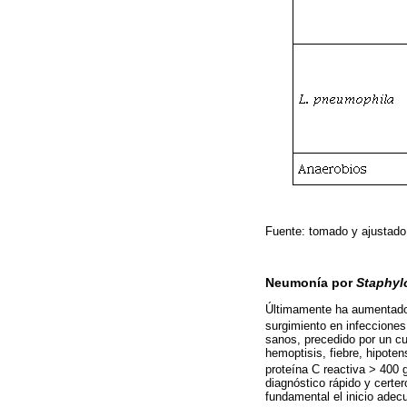
Fuente: tomado y ajustado 
Neumonía por
Staphyl
Últimamente ha aumentado
surgimiento en infecciones 
sanos, precedido por un cu
hemoptisis, fiebre, hipoten
proteína C reactiva > 400 g
diagnóstico rápido y cert
fundamental el inicio adec