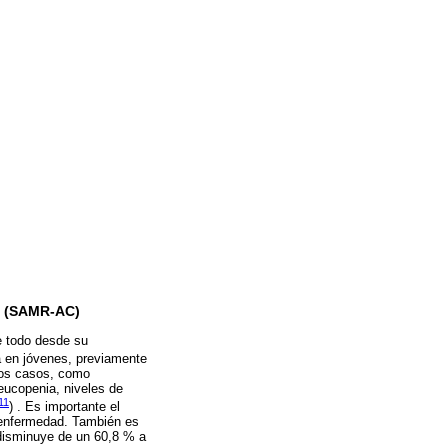
ad (SAMR-AC)
 todo desde su
ta en jóvenes, previamente
 los casos, como
leucopenia, niveles de
11
) . Es importante el
a enfermedad. También es
 disminuye de un 60,8 % a