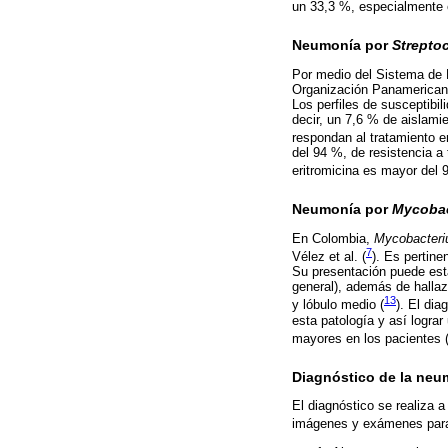
un 33,3 %, especialmente 
Neumonía por
Strepto
Por medio del Sistema de 
Organización Panamericana
Los perfiles de susceptibi
decir, un 7,6 % de aislami
respondan al tratamiento e
del 94 %, de resistencia a
eritromicina es mayor del 
Neumonía por
Mycobac
En Colombia,
Mycobacteri
7
Vélez et al. (
). Es pertin
Su presentación puede esta
general), además de hallaz
13
y lóbulo medio (
). El di
esta patología y así logra
mayores en los pacientes 
Diagnóstico de la neu
El diagnóstico se realiza a
imágenes y exámenes para