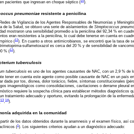
10
en pacientes que ingresan en choque séptico (
).
coccus pneumoniae
resistente a penicilina
Redes de Vigilancia de los Agentes Responsables de Neumonías y Meningitis
 de la Salud, se obtuvo una serie de aislamientos de
Streptococcus pneumo
lidad mostraron una sensibilidad promedio a la penicilina del 92,34 % en cuadr
entos eran resistentes a la penicilina, lo cual debe tenerse en cuenta en cua
12
mpírico (
). En cuanto a otros antimicrobianos, se encontró que la tasa de se
 trimetoprima-sulfametoxazol es cerca del 20 % y de sensibilidad de vancomic
12
90 % (
).
terium tuberculosis
um tuberculosis
es uno de los agentes causantes de NAC, con un 2,9 % de l
ente tener en cuenta este agente como posible causante de NAC en un país e
r dada por tos, disnea, dolor torácico, fiebre, síntomas constitucionales (pé
gos imagenológicos como consolidaciones, cavitaciones o derrame pleural en l
agnóstico requiere la sospecha clínica para establecer métodos diagnósticos qu
r un tratamiento adecuado y oportuno, evitando la prolongación de la enferme
13
14
(
,
).
monía adquirida en la comunidad
 partir de los datos obtenidos durante la anamnesis y el examen físico, así c
1
clínicos (
). Los siguientes criterios ayudan a un diagnóstico adecuado: