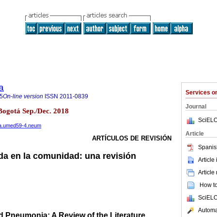
a
Services 
5
On-line version
ISSN
2011-0839
Journal
Bogotá Sep./Dec. 2018
SciELO
ana.umed59-4.neum
Article
ARTÍCULOS DE REVISIÓN
Spanis
a en la comunidad: una revisión
Article
Article
How to 
SciELO
Automat
Pneumonia: A Review of the Literature