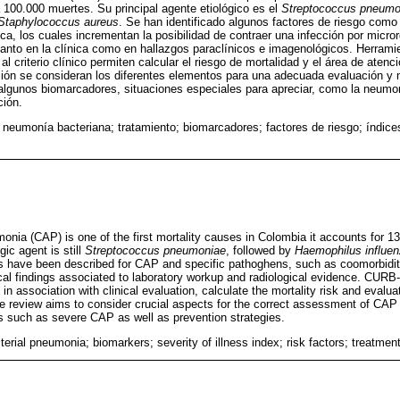
100.000 muertes. Su principal agente etiológico es el
Streptococcus pneumo
Staphylococcus aureus
. Se han identificado algunos factores de riesgo como
ca, los cuales incrementan la posibilidad de contraer una infección por micr
anto en la clínica como en hallazgos paraclínicos e imagenológicos. Herram
 criterio clínico permiten calcular el riesgo de mortalidad y el área de atenc
isión se consideran los diferentes elementos para una adecuada evaluación y
algunos biomarcadores, situaciones especiales para apreciar, como la neumon
ción.
neumonía bacteriana; tratamiento; biomarcadores; factores de riesgo; índice
ia (CAP) is one of the first mortality causes in Colombia it accounts for 1
ogic agent is still
Streptococcus pneumoniae
, followed by
Haemophilus influe
ors have been described for CAP and specific pathoghens, such as coomorbiditi
cal findings associated to laboratory workup and radiological evidence. CURB
in association with clinical evaluation, calculate the mortality risk and evaluat
e review aims to consider crucial aspects for the correct assessment of CAP
ons such as severe CAP as well as prevention strategies.
erial pneumonia; biomarkers; severity of illness index; risk factors; treatmen