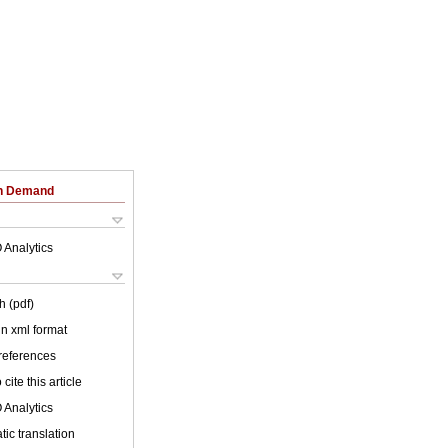
on Demand
 Analytics
h (pdf)
 in xml format
 references
cite this article
 Analytics
ic translation