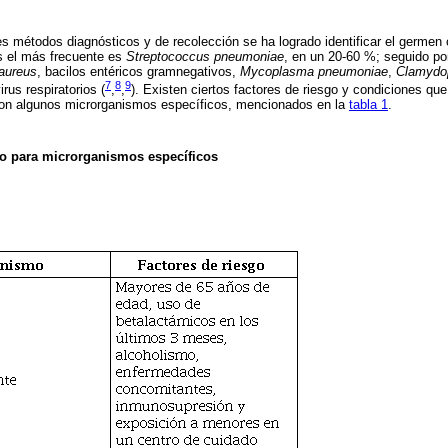
s métodos diagnósticos y de recolección se ha logrado identificar el germen 
s el más frecuente es
Streptococcus pneumoniae
, en un 20-60 %; seguido p
aureus
, bacilos entéricos gramnegativos,
Mycoplasma pneumoniae
,
Clamydo
7
8
9
irus respiratorios (
,
,
). Existen ciertos factores de riesgo y condiciones qu
 con algunos microrganismos específicos, mencionados en la
tabla 1
.
go para microrganismos específicos