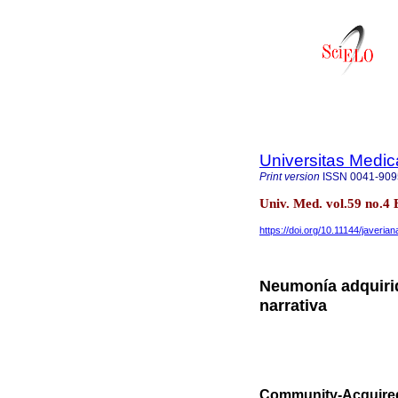
Universitas Medic
Print version
ISSN
0041-909
Univ. Med. vol.59 no.4 
https://doi.org/10.11144/javeri
Neumonía adquirid
narrativa
Community-Acquired 