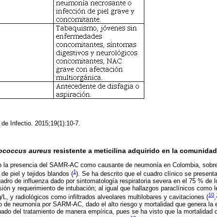
de Infectio. 2015;19(1):10-7.
ococcus aureus
resistente a meticilina adquirido en la comunid
 la presencia del SAMR-AC como causante de neumonía en Colombia, sobre
1
de piel y tejidos blandos (
). Se ha descrito que el cuadro clínico se presen
adro de influenza dado por sintomatología respiratoria severa en el 75 % de
sión y requerimiento de intubación; al igual que hallazgos paraclínicos como 
10
/L, y radiológicos como infiltrados alveolares multilobares y cavitaciones (
,
ero de neumonía por SARM-AC, dado el alto riesgo y mortalidad que genera l
uado del tratamiento de manera empírica, pues se ha visto que la mortalidad