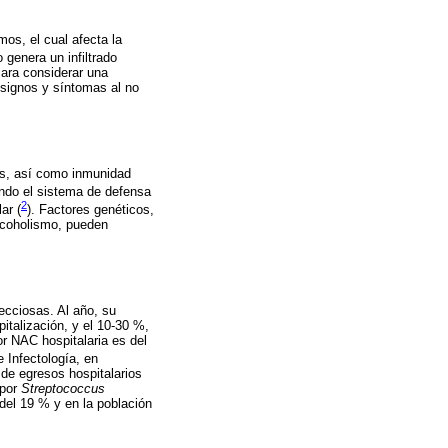
os, el cual afecta la
 genera un infiltrado
Para considerar una
 signos y síntomas al no
as, así como inmunidad
ndo el sistema de defensa
2
ar (
). Factores genéticos,
lcoholismo, pueden
ecciosas. Al año, su
italización, y el 10-30 %,
r NAC hospitalaria es del
 Infectología, en
de egresos hospitalarios
 por
Streptococcus
del 19 % y en la población