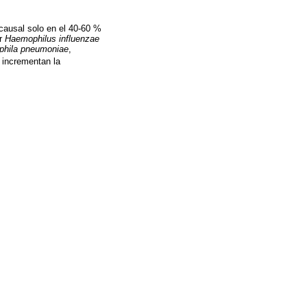
causal solo en el 40-60 %
or
Haemophilus influenzae
phila pneumoniae
,
e incrementan la