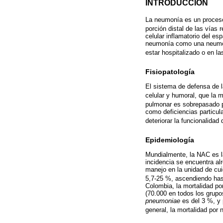
INTRODUCCIÓN
La neumonía es un proceso 
porción distal de las vías r
celular inflamatorio del e
neumonía como una neumoní
estar hospitalizado o en la
Fisiopatología
El sistema de defensa de 
celular y humoral, que la m
pulmonar es sobrepasado po
como deficiencias particu
deteriorar la funcionalidad
Epidemiología
Mundialmente, la NAC es la
incidencia se encuentra alr
manejo en la unidad de cui
5,7-25 %, ascendiendo has
Colombia, la mortalidad po
(70.000 en todos los grupo
pneumoniae
es del 3 %, y 
general, la mortalidad por