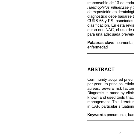
responsable de 13 de cada 
Haemophilus influenzae
y
de exposición epidemiológi
diagnóstico debe basarse t
CURB-65 y PSI asociadas al
clasificación. En esta rev
cursa con NAC, el uso de 
para una adecuada preven
Palabras clave
neumonía; 
enfermedad
ABSTRACT
Community acquired pneumon
per year. Its principal etiol
aureus
. Several risk fact
Diagnosis is made by clini
known and used tools that, 
management. This literatur
in CAP, particular situati
Keywords
pneumonia; bact