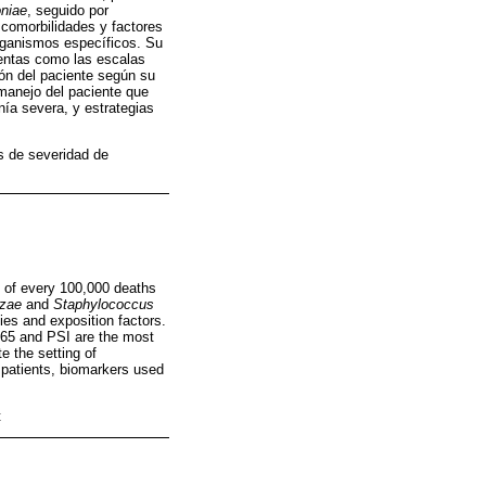
niae
, seguido por
 comorbilidades y factores
organismos específicos. Su
ientas como las escalas
ión del paciente según su
 manejo del paciente que
ía severa, y estrategias
s de severidad de
3 of every 100,000 deaths
nzae
and
Staphylococcus
es and exposition factors.
-65 and PSI are the most
e the setting of
 patients, biomarkers used
t