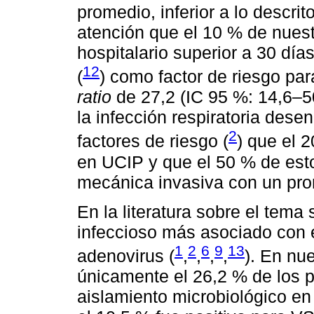
promedio, inferior a lo descrito 
atención que el 10 % de nues
hospitalario superior a 30 día
12
(
) como factor de riesgo pa
ratio
de 27,2 (IC 95 %: 14,6–50
la infección respiratoria des
2
factores de riesgo (
) que el 
en UCIP y que el 50 % de esto
mecánica invasiva con un pro
En la literatura sobre el tema
infeccioso más asociado con e
1
2
6
9
13
adenovirus (
,
,
,
,
). En nu
únicamente el 26,2 % de los 
aislamiento microbiológico en 