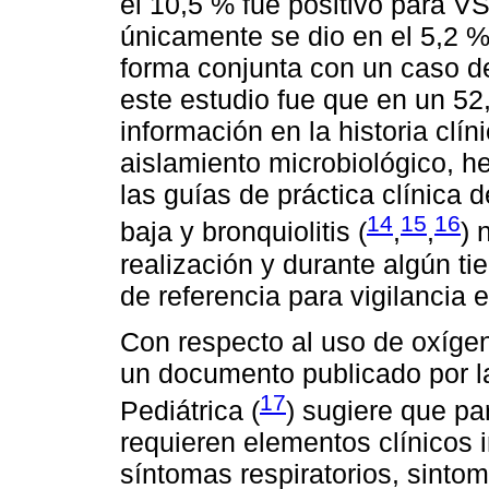
el 10,5 % fue positivo para V
únicamente se dio en el 5,2 %
forma conjunta con un caso de
este estudio fue que en un 52
información en la historia clín
aislamiento microbiológico, h
las guías de práctica clínica d
14
15
16
baja y bronquiolitis (
,
,
) 
realización y durante algún ti
de referencia para vigilancia 
Con respecto al uso de oxígen
un documento publicado por 
17
Pediátrica (
) sugiere que pa
requieren elementos clínicos 
síntomas respiratorios, sintom