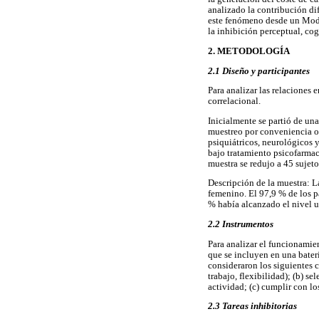
analizado la contribución di
este fenómeno desde un Modelo
la inhibición perceptual, co
2. METODOLOGÍA
2.1 Diseño y participantes
Para analizar las relaciones 
correlacional.
Inicialmente se partió de un
muestreo por conveniencia o i
psiquiátricos, neurológicos y
bajo tratamiento psicofarmac
muestra se redujo a 45 sujeto
Descripción de la muestra: L
femenino. El 97,9 % de los p
% había alcanzado el nivel u
2.2 Instrumentos
Para analizar el funcionamien
que se incluyen en una bater
consideraron los siguientes c
trabajo, flexibilidad); (b) s
actividad; (c) cumplir con lo
2.3 Tareas inhibitorias