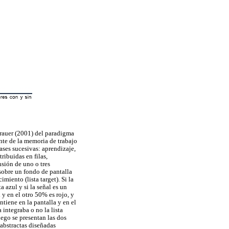
erauer (2001) del paradigma
nte de la memoria de trabajo
ases sucesivas: aprendizaje,
ribuidas en filas,
nsión de uno o tres
 sobre un fondo de pantalla
imiento (lista target). Si la
 azul y si la señal es un
 y en el otro 50% es rojo, y
ntiene en la pantalla y en el
 integraba o no la lista
ego se presentan las dos
s abstractas diseñadas