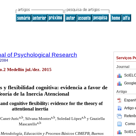
rnal of Psychological Research
Serviços P
-2084
Journal
no.2 Medellín jul./dez. 2015
SciELO
Google
s y flexibilidad cognitiva: evidencia a favor de
Artigo
Teoría de la Inercia Atencional
Espanh
and cognitive flexibility: evidence for the theory of
Artigo
attentional inertia
Referên
a,b
a,b
a,b
 Canet-Juric
, Silvana Montes
, Soledad López
y Graziella
a,b
Como c
Mascarello
SciELO
n Metodología, Educación y Procesos Básicos CIMEPB, Buenos