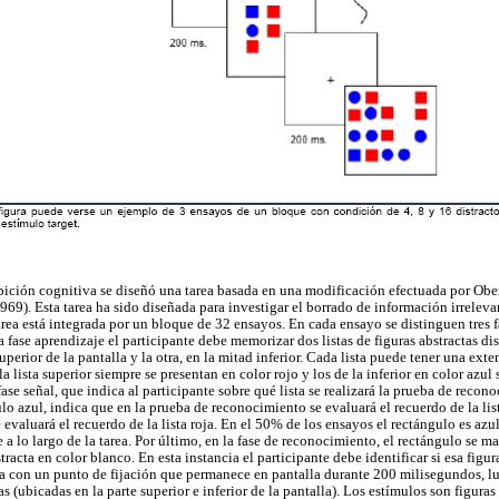
ibición cognitiva se diseñó una tarea basada en una modificación efectuada por Ob
969). Esta tarea ha sido diseñada para investigar el borrado de información irreleva
rea está integrada por un bloque de 32 ensayos. En cada ensayo se distinguen tres f
 fase aprendizaje el participante debe memorizar dos listas de figuras abstractas dist
perior de la pantalla y la otra, en la mitad inferior. Cada lista puede tener una exte
a lista superior siempre se presentan en color rojo y los de la inferior en color azul
ase señal, que indica al participante sobre qué lista se realizará la prueba de reconoc
lo azul, indica que en la prueba de reconocimiento se evaluará el recuerdo de la lista
 evaluará el recuerdo de la lista roja. En el 50% de los ensayos el rectángulo es azul
 a lo largo de la tarea. Por último, en la fase de reconocimiento, el rectángulo se ma
racta en color blanco. En esta instancia el participante debe identificar si esa figura
 con un punto de fijación que permanece en pantalla durante 200 milisegundos, lu
tas (ubicadas en la parte superior e inferior de la pantalla). Los estímulos son figura