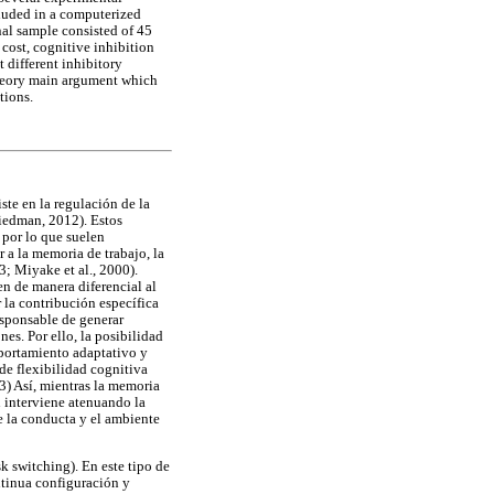
cluded in a computerized
nal sample consisted of 45
cost, cognitive inhibition
t different inhibitory
 Theory main argument which
tions.
te en la regulación de la
riedman, 2012). Estos
 por lo que suelen
 a la memoria de trabajo, la
; Miyake et al., 2000).
en de manera diferencial al
r la contribución específica
esponsable de generar
es. Por ello, la posibilidad
portamiento adaptativo y
de flexibilidad cognitiva
3) Así, mientras la memoria
n interviene atenuando la
e la conducta y el ambiente
k switching). En este tipo de
ntinua configuración y