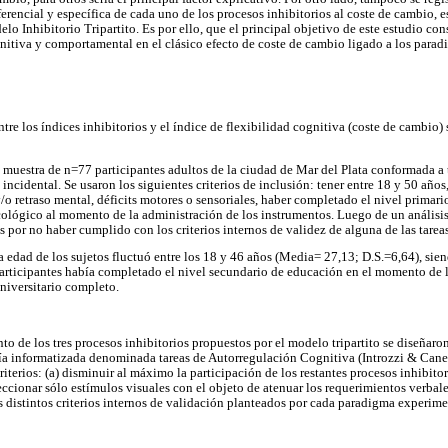
ferencial y específica de cada uno de los procesos inhibitorios al coste de cambio,
 Inhibitorio Tripartito. Es por ello, que el principal objetivo de este estudio cons
gnitiva y comportamental en el clásico efecto de coste de cambio ligado a los parad
entre los índices inhibitorios y el índice de flexibilidad cognitiva (coste de cambio) 
a muestra de n=77 participantes adultos de la ciudad de Mar del Plata conformada a t
ncidental. Se usaron los siguientes criterios de inclusión: tener entre 18 y 50 año
/o retraso mental, déficits motores o sensoriales, haber completado el nivel primari
ológico al momento de la administración de los instrumentos. Luego de un análisis 
s por no haber cumplido con los criterios internos de validez de alguna de las tarea
a edad de los sujetos fluctuó entre los 18 y 46 años (Media= 27,13; D.S.=6,64), sie
articipantes había completado el nivel secundario de educación en el momento de l
niversitario completo.
to de los tres procesos inhibitorios propuestos por el modelo tripartito se diseñaron
ía informatizada denominada tareas de Autorregulación Cognitiva (Introzzi & Canet J
riterios: (a) disminuir al máximo la participación de los restantes procesos inhibit
eleccionar sólo estímulos visuales con el objeto de atenuar los requerimientos verba
s distintos criterios internos de validación planteados por cada paradigma experime