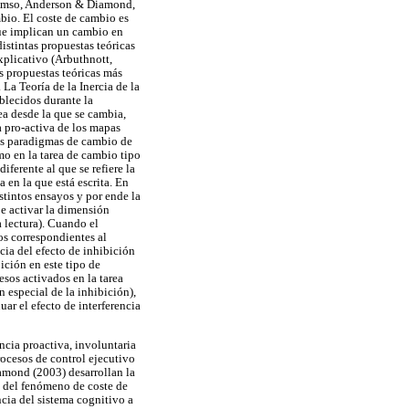
, Amso, Anderson & Diamond,
bio. El coste de cambio es
ue implican un cambio en
distintas propuestas teóricas
xplicativo (Arbuthnott,
s propuestas teóricas más
 La Teoría de la Inercia de la
ablecidos durante la
ea desde la que se cambia,
ia pro-activa de los mapas
 los paradigmas de cambio de
mo en la tarea de cambio tipo
iferente al que se refiere la
a en la que está escrita. En
stintos ensayos y por ende la
be activar la dimensión
a lectura). Cuando el
os correspondientes al
cia del efecto de inhibición
bición en este tipo de
esos activados en la tarea
n especial de la inhibición),
uar el efecto de interferencia
ncia proactiva, involuntaria
rocesos de control ejecutivo
iamond (2003) desarrollan la
o del fenómeno de coste de
ncia del sistema cognitivo a