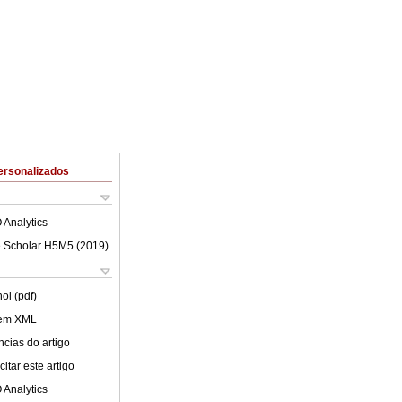
ersonalizados
 Analytics
 Scholar H5M5 (
2019
)
ol (pdf)
 em XML
cias do artigo
itar este artigo
 Analytics