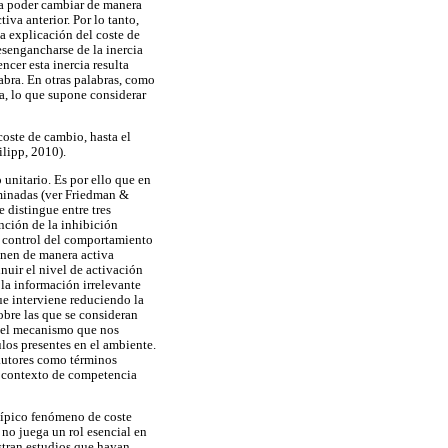
ra poder cambiar de manera
iva anterior. Por lo tanto,
la explicación del coste de
esengancharse de la inercia
ncer esta inercia resulta
labra. En otras palabras, como
a, lo que supone considerar
coste de cambio, hasta el
lipp, 2010).
unitario. Es por ello que en
riminadas (ver Friedman &
 distingue entre tres
nción de la inhibición
l control del comportamiento
ienen de manera activa
nuir el nivel de activación
 la información irrelevante
ue interviene reduciendo la
obre las que se consideran
es el mecanismo que nos
ulos presentes en el ambiente.
 autores como términos
un contexto de competencia
 típico fenómeno de coste
 no juega un rol esencial en
istran estudios que hayan