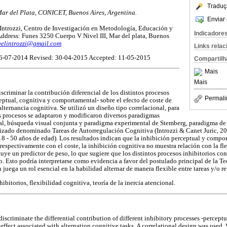
Traduç
ar del Plata, CONICET, Buenos Aires, Argentina.
Enviar 
 Introzzi, Centro de Investigación en Metodología, Educación y
Indicadore
dress: Funes 3250 Cuerpo V Nivel III, Mar del plata, Buenos
belintrozzi@gmail.com
Links rela
6-07-2014 Revised: 30-04-2015 Accepted: 11-05-2015
Compartilh
Mais
Mais
iscriminar la contribución diferencial de los distintos procesos
Permali
ceptual, cognitiva y comportamental- sobre el efecto de coste de
lternancia cognitiva. Se utilizó un diseño tipo correlacional, para
os procesos se adaptaron y modificaron diversos paradigmas
gnal, búsqueda visual conjunta y paradigma experimental de Stemberg, paradigma de
izado denominado Tareas de Autorregulación Cognitiva (Introzzi & Canet Juric, 201
8 - 50 años de edad). Los resultados indican que la inhibición perceptual y compo
espectivamente con el coste, la inhibición cognitiva no muestra relación con la fle
tuye un predictor de peso, lo que sugiere que los distintos procesos inhibitorios c
o. Esto podría interpretarse como evidencia a favor del postulado principal de la Te
 juega un rol esencial en la habilidad alternar de manera flexible entre tareas y/o r
ibitorios, flexibilidad cognitiva, teoría de la inercia atencional.
discriminate the differential contribution of different inhibitory processes -percept
 effect associated with alternation cognitive tasks. A correlational design was used.