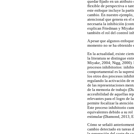
quedar fijado en un atributo
flexible de perspectiva o tare
este enfoque incluye la parti
cambio. En nuestro ejemplo, 
atencional que genera en el e
necesaria la inhibición (cont
explican Friedman y Miyake (
también el rol del control i
A pesar que algunos enfoques 
momento no se ha obtenido e
En la actualidad, existe cie
la literatura se distingue en
Miyake, 2004; Nigg, 2000). E
procesos inhibitorios: inhib
comportamental es la supresi
los otros dos procesos inhibi
regulando la activación de r
de las representaciones menta
de la memoria de trabajo (Di
accesibilidad de aquellas rep
relevantes para el logro de 
permite focalizar la atención
Este proceso inhibitorio cum
equivalentes debido a su rol 
estimular (Diamond, 2013, E
Cómo se señaló anteriormente,
cambio detectado en tareas de
la generación del coste de ca