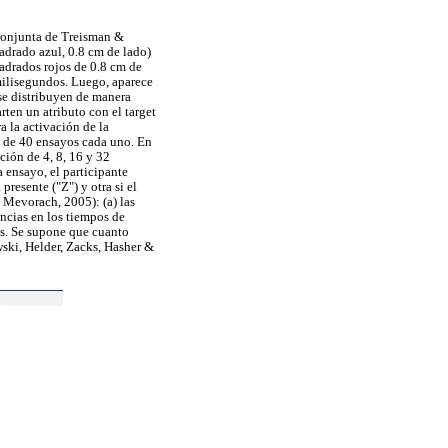
 Conjunta de Treisman &
uadrado azul, 0.8 cm de lado)
uadrados rojos de 0.8 cm de
 milisegundos. Luego, aparece
 se distribuyen de manera
rten un atributo con el target
a la activación de la
s de 40 ensayos cada uno. En
ción de 4, 8, 16 y 32
a ensayo, el participante
presente ("Z") y otra si el
& Mevorach, 2005): (a) las
rencias en los tiempos de
es. Se supone que cuanto
owski, Helder, Zacks, Hasher &