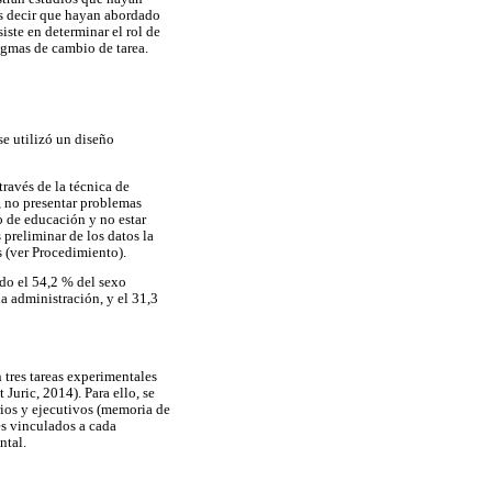
 es decir que hayan abordado
iste en determinar el rol de
igmas de cambio de tarea.
se utilizó un diseño
ravés de la técnica de
s, no presentar problemas
o de educación y no estar
preliminar de los datos la
s (ver Procedimiento).
ndo el 54,2 % del sexo
a administración, y el 31,3
 tres tareas experimentales
uric, 2014). Para ello, se
orios y ejecutivos (memoria de
les vinculados a cada
ntal.