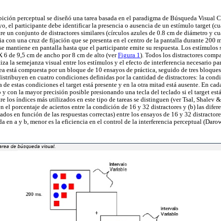
ibición perceptual se diseñó una tarea basada en el paradigma de Búsqueda Visual
, el participante debe identificar la presencia o ausencia de un estímulo target (c
re un conjunto de distractores similares (círculos azules de 0.8 cm de diámetro y c
ia con una cruz de fijación que se presenta en el centro de la pantalla durante 200
se mantiene en pantalla hasta que el participante emite su respuesta. Los estímulos
 X 6 de 9,5 cm de ancho por 8 cm de alto (ver
Figura 1
). Todos los distractores compa
tiza la semejanza visual entre los estímulos y el efecto de interferencia necesario par
rea está compuesta por un bloque de 10 ensayos de práctica, seguido de tres bloque
istribuyen en cuatro condiciones definidas por la cantidad de distractores: la condi
a de estas condiciones el target está presente y en la otra mitad está ausente. En cad
y con la mayor precisión posible presionando una tecla del teclado si el target está 
tre los índices más utilizados en este tipo de tareas se distinguen (ver Tsal, Shalev 
en el porcentaje de aciertos entre la condición de 16 y 32 distractores y (b) las dife
ados en función de las respuestas correctas) entre los ensayos de 16 y 32 distractor
da en a y b, menor es la eficiencia en el control de la interferencia perceptual (Dar