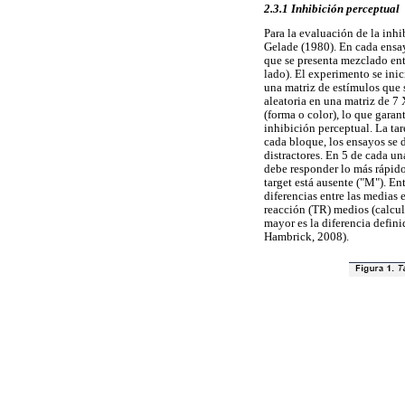
2.3.1 Inhibición perceptual
Para la evaluación de la inh
Gelade (1980). En cada ensayo
que se presenta mezclado ent
lado). El experimento se inic
una matriz de estímulos que 
aleatoria en una matriz de 7
(forma o color), lo que garan
inhibición perceptual. La ta
cada bloque, los ensayos se d
distractores. En 5 de cada un
debe responder lo más rápido 
target está ausente ("M"). En
diferencias entre las medias 
reacción (TR) medios (calcul
mayor es la diferencia defini
Hambrick, 2008).