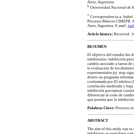
Aires, Argentina.
b
Universidad Nacional de M
*
Correspondencia
a: Isabel
Procesos Básicos CIMEPB. Ad
Aires, Argentina. E mail:
isa
Article history:
Received: 1
RESUMEN
El objetivo del estudio fue d
inhibitorios -inhibición per
cambio asociado a tareas de a
la evaluación de los distint
experimentales (ej. stop si
dentro un programa informat
conformada por 45 adultos (1
correlación moderada y baja r
inhibición perceptual consti
diferencial al coste de cambi
que postula que la inhibición
Palabras Clave:
Procesos inh
ABSTRACT
The aim of this study was to 
inhibition- to switching cost