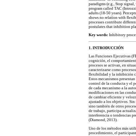
paradigms (e.g., Stop signal
program called TAC (Introzzi 
adults (18-50 years). Percep
shows no relation with flexib
processes contribute differen
postulates that inhibition pla
Key words:
Inhibitory proces
1. INTRODUCCIÓN
Las Funciones Ejecutivas (FE
cognición, el comportamiento
procesos se activan, en situ
caracterizarse como procesos 
flexibilidad y la inhibición
Estos mecanismos presentan d
control de la conducta y el p
de cada mecanismo a la autor
modificaciones en las conduc
de cambiar eficiente y velo
ajustado a los objetivos. Si
sino también de otros proces
de trabajo, participa actuali
interferencia o tendencias p
(Diamond, 2013).
Uno de los métodos más utiliz
procedimiento, el participan