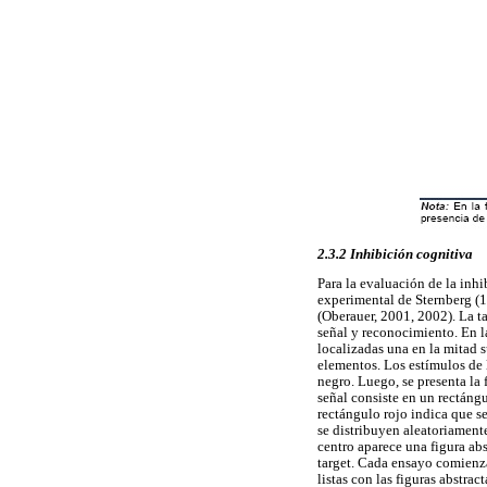
2.3.2 Inhibición cognitiva
Para la evaluación de la inh
experimental de Sternberg (1
(Oberauer, 2001, 2002). La ta
señal y reconocimiento. En la
localizadas una en la mitad su
elementos. Los estímulos de l
negro. Luego, se presenta la f
señal consiste en un rectángu
rectángulo rojo indica que se
se distribuyen aleatoriamente
centro aparece una figura abst
target. Cada ensayo comienza
listas con las figuras abstrac