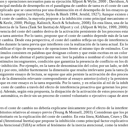
esos y operaciones necesarios para su ejecución Allport & Wylie, 2000 ; Davidson
ncipal medida de desempeño en el paradigma de cambio de tarea es el coste de cam
plicado que se caracteriza por una disminución en el desempeño de los ensayos q
la tarea se repite (ver Allport, Styles & Hsieh 1994; Jersild, 1927). Aunque existen 
l coste de cambio, la mayoría propone a la inhibición como principal mecanismo e
Keele, 2000; Philipp, Kalinich, Koch & Schubotz, 2008). En esta línea, una de la
Inercia de la Tarea (Task Set Inertia) de Allport y col. (Allport & Wylie, 1999, 2000).
esencia del coste del cambio deriva de la activación persistente de los procesos est
a tarea anterior. Por lo tanto, propone que el coste de cambio depende más de la tar
se cambia. Desde esta perspectiva, el coste del cambio refleja un tipo de interferenc
os durante la tarea previa que interfieren con la realización de la tarea actual. En
odificar el tipo de respuesta o de operaciones frente al mismo tipo de estímulos. Co
tímulos consisten en palabras que designan colores y que están escritas en un color d
las que debe alternar el participante son: leer la palabra o nombrar el color de la tint
stímulos incongruentes, condición que garantiza la presencia de conflicto en los di
 inhibición. Por ejemplo, en la tarea de denominación del color, por un lado, se de
 y por otro, inhibir fuertemente la dimensión que resulta irrelevante para la tarea (l
 siguiente ensayo de lectura, se supone que aún persiste la activación de dos proces
n de la dimensión relevante correspondiente al ensayo anterior (color) y la persisten
 que en este ensayo es la tarea requerida. Por lo tanto, y en relación al rol de la inhi
 coste de cambio a través del efecto de interferencia proactiva que generan los proc
). Además, según esta propuesta, la disipación de la activación de estos procesos (e
 automática, es decir sin un proceso de control voluntario o ejecutivo capaz de aten
es el coste de cambio no debería explicarse únicamente por el efecto de la interfere
ibitorios relativos al ensayo previo (Yeung & Monsell, 2003). Consideran que los p
rioritario en la explicación del coste de cambio. En esta línea, Kirkham, Crues y D
nal (Attentional Inertia) que propone la inhibición como principal factor explicativ
ia Atencional (TdIA) se refiere al fenómeno de la inercia atencional, como la tende