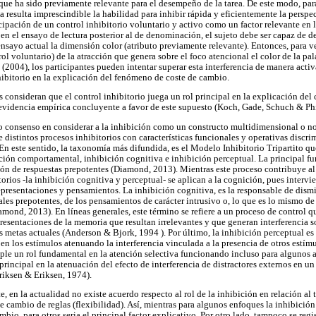
 que ha sido previamente relevante para el desempeño de la tarea. De este modo, pa
a resulta imprescindible la habilidad para inhibir rápida y eficientemente la perspect
cipación de un control inhibitorio voluntario y activo como un factor relevante en 
en el ensayo de lectura posterior al de denominación, el sujeto debe ser capaz de d
nsayo actual la dimensión color (atributo previamente relevante). Entonces, para ve
rol voluntario) de la atracción que genera sobre el foco atencional el color de la pa
2004), los participantes pueden intentar superar esta interferencia de manera activ
nhibitorio en la explicación del fenómeno de coste de cambio.
consideran que el control inhibitorio juega un rol principal en la explicación del 
videncia empírica concluyente a favor de este supuesto (Koch, Gade, Schuch & Phi
rto consenso en considerar a la inhibición como un constructo multidimensional o no 
tre distintos procesos inhibitorios con características funcionales y operativas disc
n este sentido, la taxonomía más difundida, es el Modelo Inhibitorio Tripartito que
ición comportamental, inhibición cognitiva e inhibición perceptual. La principal fu
ón de respuestas prepotentes (Diamond, 2013). Mientras este proceso contribuye a
torios -la inhibición cognitiva y perceptual- se aplican a la cognición, pues interv
epresentaciones y pensamientos. La inhibición cognitiva, es la responsable de dismi
les prepotentes, de los pensamientos de carácter intrusivo o, lo que es lo mismo de
amond, 2013). En líneas generales, este término se refiere a un proceso de control q
resentaciones de la memoria que resultan irrelevantes y que generan interferencia s
las metas actuales (Anderson & Bjork, 1994 ). Por último, la inhibición perceptual 
 en los estímulos atenuando la interferencia vinculada a la presencia de otros estím
ple un rol fundamental en la atención selectiva funcionando incluso para algunos
principal en la atenuación del efecto de interferencia de distractores externos en 
riksen & Eriksen, 1974).
 en la actualidad no existe acuerdo respecto al rol de la inhibición en relación al
 cambio de reglas (flexibilidad). Así, mientras para algunos enfoques la inhibición
mbio, para otros seria el principal factor explicativo. Por otro lado, tampoco se reg