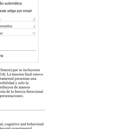
ão automática
este artigo por email
s
cionados
ar
nk
 Simon) que se incluyeron
4). La muestra final estuvo
rtamental presentan una
xibilidad y solo la
ontribuyen de manera
oría de la Inercia Atencional
epresentaciones.
ual, cognitive and behavioral
 Several experimental