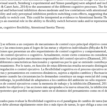
, visual search, Stemberg´s experimental and Simon paradigm) were adapted and in
& Canet Juric, 2014) to the assessment of the different cognitive processes. The fi
tual and behavioral inhibition shows moderate and low correlations with attentional 
ility and only perceptual inhibition predicts switching costs effects, suggesting tha
tially to switch cost. This could be interpreted as evidence to Attentional Inertia
ys an essential role in the ability to flexibly switch between tasks and/or representa
s, cognitive flexibility, Attentional Inertia Theory.
) se refieren a un conjunto de mecanismos de control cuyo principal objetivo consis
 y las emociones para el logro de las metas y objetivos individuales (Miyake & F
aciones que presentan un alto requerimiento de control cognitivo y comportamental,
de control ejecutivo o cognitivo. Actualmente, existe cierto consenso en considerar
 como los principales mecanismos responsables del control ejecutivo (Diamond, 2013
iferentes características funcionales y operativas por lo que se entiende contribuy
ensamiento. Por lo tanto, en función de estas diferencias resulta necesario distingui
regulación o control ejecutivo. La flexibilidad cognitiva es el proceso ejecutivo r
tas y pensamientos en contextos dinámicos, sujetos a rápidos cambios y fluctuacion
zmente cuando las circunstancias lo demandan constituye un rasgo esencial del com
n embargo, la posibilidad de adaptarnos a los cambios del ambiente no sólo requiere 
os de control ejecutivos como la memoria de trabajo y la inhibición (Diamond, 201
zando los objetivos y las acciones más apropiadas a la nueva situación, la inhibició
repotentes que pueden originarse tanto en el dominio del pensamiento como en el d
ados para evaluar la flexibilidad cognitiva es el paradigma de cambio de tarea (tas
te debe alternar rápidamente entre dos o más tipos de tareas, lo que obliga a una co