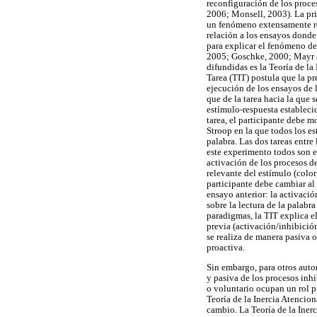
reconfiguración de los proc
2006; Monsell, 2003). La pri
un fenómeno extensamente re
relación a los ensayos donde 
para explicar el fenómeno de
2005; Goschke, 2000; Mayr & 
difundidas es la Teoría de la 
Tarea (TIT) postula que la pr
ejecución de los ensayos de l
que de la tarea hacia la que 
estímulo-respuesta establecid
tarea, el participante debe m
Stroop en la que todos los es
palabra. Las dos tareas entre 
este experimento todos son e
activación de los procesos de
relevante del estímulo (color)
participante debe cambiar al
ensayo anterior: la activació
sobre la lectura de la palabra
paradigmas, la TIT explica el
previa (activación/inhibición
se realiza de manera pasiva o
proactiva.
Sin embargo, para otros autor
y pasiva de los procesos inh
o voluntario ocupan un rol p
Teoría de la Inercia Atencio
cambio. La Teoría de la Inerc