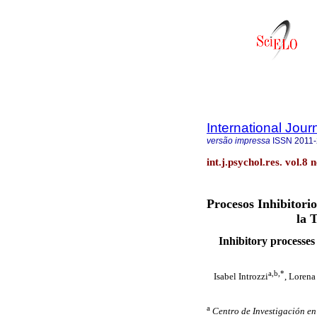
International Jou
versão impressa
ISSN
2011
int.j.psychol.res. vol.8 
Procesos Inhibitorio
la 
Inhibitory processes 
a,b,*
Isabel Introzzi
, Lorena
a
Centro de Investigación e