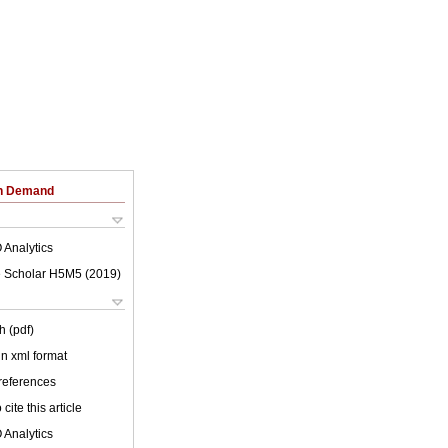
on Demand
 Analytics
 Scholar H5M5 (
2019
)
h (pdf)
 in xml format
 references
cite this article
 Analytics