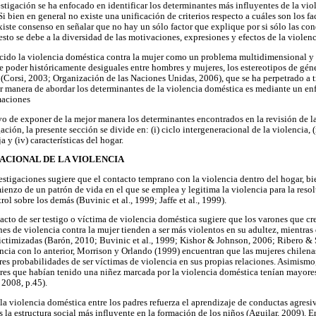
stigación se ha enfocado en identificar los determinantes más influyentes de la vio
Si bien en general no existe una unificación de criterios respecto a cuáles son los fa
xiste consenso en señalar que no hay un sólo factor que explique por si sólo las co
to se debe a la diversidad de las motivaciones, expresiones y efectos de la violen
ocido la violencia doméstica contra la mujer como un problema multidimensional y
e poder históricamente desiguales entre hombres y mujeres, los estereotipos de géne
 (Corsi, 2003; Organización de las Naciones Unidas, 2006), que se ha perpetrado a 
jor manera de abordar los determinantes de la violencia doméstica es mediante un en
maciones
vo de exponer de la mejor manera los determinantes encontrados en la revisión de la
ación, la presente sección se divide en: (i) ciclo intergeneracional de la violencia, (i
ja y (iv) características del hogar.
RACIONAL DE LA VIOLENCIA
stigaciones sugiere que el contacto temprano con la violencia dentro del hogar, bi
ienzo de un patrón de vida en el que se emplea y legitima la violencia para la reso
rol sobre los demás (Buvinic et al., 1999; Jaffe et al., 1999).
pacto de ser testigo o víctima de violencia doméstica sugiere que los varones que c
nes de violencia contra la mujer tienden a ser más violentos en su adultez, mientras
ictimizadas (Barón, 2010; Buvinic et al., 1999; Kishor & Johnson, 2006; Ribero &
cia con lo anterior, Morrison y Orlando (1999) encuentran que las mujeres chilena
res probabilidades de ser víctimas de violencia en sus propias relaciones. Asimismo
es que habían tenido una niñez marcada por la violencia doméstica tenían mayores
 2008, p.45).
la violencia doméstica entre los padres refuerza el aprendizaje de conductas agres
s la estructura social más influyente en la formación de los niños (Aguilar, 2009). En