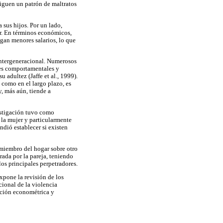
 siguen un patrón de maltratos
 sus hijos. Por un lado,
ar. En términos económicos,
gan menores salarios, lo que
 intergeneracional. Numerosos
nes comportamentales y
adultez (Jaffe et al., 1999).
 como en el largo plazo, es
y, más aún, tiende a
estigación tuvo como
 la mujer y particularmente
ndió establecer si existen
 miembro del hogar sobre otro
rada por la pareja, teniendo
los principales perpetradores.
xpone la revisión de los
cional de la violencia
ación econométrica y