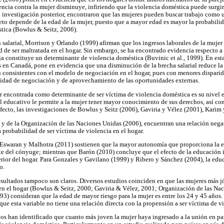
ncia contra la mujer disminuye, infiriendo que la violencia doméstica puede surgir 
investigación posterior, encontraron que las mujeres pueden buscar trabajo como u
neto depende de la edad de la mujer, puesto que a mayor edad es mayor la probabilida
tica (Bowlus & Seitz, 2006).
salarial, Morrison y Orlando (1999) afirman que los ingresos laborales de la muje
d de ser maltratada en el hogar. Sin embargo, se ha encontrado evidencia respecto a
eja constituye un determinante de violencia doméstica (Buvinic et al., 1999). En es
s en Canadá, pone en evidencia que una disminución de la brecha salarial reduce la
on consistentes con el modelo de negociación en el hogar, pues con menores disparid
cidad de negociación y de aprovechamiento de las oportunidades externas.
jer encontrada como determinante de ser víctima de violencia doméstica es su nivel 
l educativo le permite a la mujer tener mayor conocimiento de sus derechos, así c
fecto, las investigaciones de Bowlus y Seitz (2006), Gaviria y Vélez (2001), Karim
 y de la Organización de las Naciones Unidas (2006), encuentran una relación negat
 probabilidad de ser víctima de violencia en el hogar.
, Eswaran y Malhotra (2011) sostienen que la mayor autonomía que proporciona la 
te del cónyuge; mientras que Barón (2010) concluye que el efecto de la educación 
terior del hogar. Para Gonzales y Gavilano (1999) y Ribero y Sánchez (2004), la ed
o.
resultados tampoco son claros. Diversos estudios coinciden en que las mujeres más 
 en el hogar (Bowlus & Seitz, 2000; Gaviria & Vélez, 2001; Organización de las Na
93) consideran que la edad de mayor riesgo para la mujer es entre los 24 y 45 años
e esta variable no tiene una relación directa con la propensión a ser víctima de vi
dios han identificado que cuanto más joven la mujer haya ingresado a la unión en par