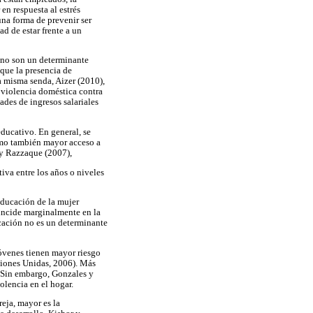
en respuesta al estrés
na forma de prevenir ser
d de estar frente a un
r no son un determinante
 que la presencia de
ta misma senda, Aizer (2010),
 violencia doméstica contra
ades de ingresos salariales
educativo. En general, se
omo también mayor acceso a
 y Razzaque (2007),
iva entre los años o niveles
educación de la mujer
incide marginalmente en la
ucación no es un determinante
jóvenes tienen mayor riesgo
ciones Unidas, 2006). Más
. Sin embargo, Gonzales y
olencia en el hogar.
eja, mayor es la