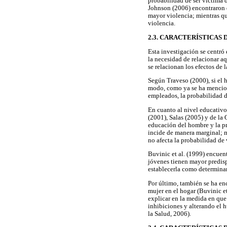
probabilidad de ser víctima d
Johnson (2006) encontraron 
mayor violencia; mientras qu
violencia.
2.3. CARACTERÍSTICAS 
Esta investigación se centró 
la necesidad de relacionar aq
se relacionan los efectos de
Según Traveso (2000), si el 
modo, como ya se ha mencion
empleados, la probabilidad d
En cuanto al nivel educativo
(2001), Salas (2005) y de la
educación del hombre y la pr
incide de manera marginal; 
no afecta la probabilidad de 
Buvinic et al. (1999) encuen
jóvenes tienen mayor predisp
establecerla como determina
Por último, también se ha enc
mujer en el hogar (Buvinic e
explicar en la medida en que 
inhibiciones y alterando el 
la Salud, 2006).