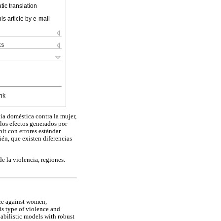
ic translation
is article by e-mail
ks
nk
cia doméstica contra la mujer,
r los efectos generados por
bit con errores estándar
ién, que existen diferencias
e la violencia, regiones.
nce against women,
his type of violence and
abilistic models with robust