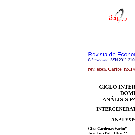
Revista de Econo
Print version
ISSN
2011-210
rev. econ. Caribe no.14
CICLO INTE
DOMÉ
ANÁLISIS 
INTERGENERAT
ANALYSI
Gina Cárdenas Varón*
José Luis Polo Otero**