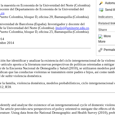
Automat
 la maestría en Economía de la Universidad del Norte (Colombia)
ocente del Departamento de Economía de la Universidad del
Send th
.co
.
Indicators
uerto Colombia, bloque D, oficina 29, Barranquilla (Colombia).
Related lin
iversidad de Barcelona (España). Investigador y docente del
e la Universidad del Norte (Colombia).
lpoloj@uninorte.edu.co
.
Share
uerto Colombia, bloque D, oficina 25, Barranquilla (Colombia).
More
014
More
mbre 2014
Permali
ción fue identificar y analizar la existencia del ciclo intergeneracional de la violen
e artículo aporta a la literatura nuevas perspectivas de políticas orientadas a mitiga
tir de la Encuesta Nacional de Demografía y Salud (2010), se utilizaron modelos pro
dican que las conductas violentas se transmiten entre padres e hijos, así como tamb
 de sufrir violencia doméstica.
la familia, violencia doméstica, modelos probabilísticos, ciclo intergeneracional d
J12, R59.
 identify and analyse the existence of an intergenerational cycle of domestic viole
 The article provides new perspectives of policy oriented to mitigate the effects of t
literature. Using data from the National Demographic and Health Survey (2010), prob