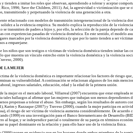
s y tienden a imitar los roles que observan, aprendiendo a tolerar y aceptar compor
; Rico, 1996; Save the Children, 2011). Así, la agresividad o victimización que se o
os, transmitiendo y perpetuando la violencia de una generación a otra.
ciente relacionado con modelos de transmisión intergeneracional de la violencia do
 solidez a la evidencia empírica. Su modelo explica la reproducción de la violenci
 se transmiten de padres a hijos y, por ello, la selección de la pareja depende de ca
das con experiencias pasadas de violencia doméstica. En este sentido, el modelo as
ares marcados por la violencia doméstica (y que por lo tanto tienden a ser víctimas
sos a emparejarse.
e los niños que son testigos o víctimas de violencia doméstica tienden imitar las c
lo que muestra un vínculo estrecho entre la violencia doméstica y la violencia socia
raveso, 2000).
DE LA MUJER
víctima de la violencia doméstica es importante relacionar los factores de riesgo que,
erminan su vulnerabilidad. A continuación se relacionan algunos de los más mencion
aboral, ingresos salariales, educación, edad y la edad de la primera unión.
de la mujer en el mercado laboral, Villarreal (2007) encuentra que estar empleada re
ta tales hallazgos al afirmar que las mujeres que trabajan son menos dependientes d
menos propensas a tolerar el abuso. Sin embargo, según los resultados de autores 
1), Karim y Razzaque (2007) y Traveso (2000), cuando la mujer participa en activi
casa), el riesgo de ser víctima de violencia aumenta considerablemente. De acuerdo
ando (1999) en una investigación para el Banco Interamericano de Desarrollo (BID)
ero al hogar, y se independice parcial o totalmente de su pareja en términos econó
mar su papel dominante en la relación y para ello hace uso de la violencia física.
tz (2000) ponen en evidencia que en los hogares donde ambos miembros de la pareja