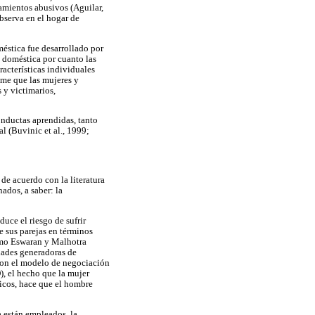
tamientos abusivos (Aguilar,
bserva en el hogar de
méstica fue desarrollado por
a doméstica por cuanto las
racterísticas individuales
ume que las mujeres y
 y victimarios,
onductas aprendidas, tanto
l (Buvinic et al., 1999;
 de acuerdo con la literatura
ados, a saber: la
duce el riesgo de sufrir
e sus parejas en términos
como Eswaran y Malhotra
dades generadoras de
 con el modelo de negociación
, el hecho que la mujer
micos, hace que el hombre
 están empleados, la