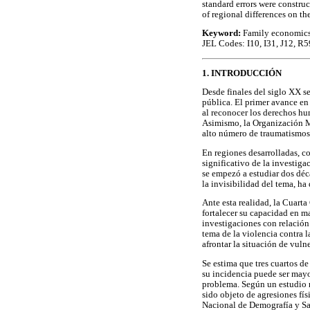
standard errors were construc
of regional differences on th
Keyword:
Family economics, 
JEL Codes: I10, I31, J12, R5
1. INTRODUCCIÓN
Desde finales del siglo XX s
pública. El primer avance e
al reconocer los derechos hu
Asimismo, la Organización M
alto número de traumatismos
En regiones desarrolladas, c
significativo de la investig
se empezó a estudiar dos déc
la invisibilidad del tema, ha
Ante esta realidad, la Cuart
fortalecer su capacidad en m
investigaciones con relación 
tema de la violencia contra 
afrontar la situación de vuln
Se estima que tres cuartos de
su incidencia puede ser mayor
problema. Según un estudio r
sido objeto de agresiones fí
Nacional de Demografía y Sa