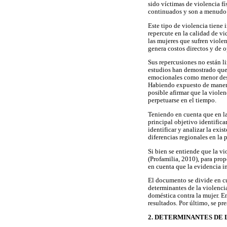
sido víctimas de violencia fí
continuados y son a menudo
Este tipo de violencia tiene 
repercute en la calidad de v
las mujeres que sufren viole
genera costos directos y de 
Sus repercusiones no están li
estudios han demostrado que 
emocionales como menor desem
Habiendo expuesto de manera g
posible afirmar que la violen
perpetuarse en el tiempo.
Teniendo en cuenta que en la
principal objetivo identific
identificar y analizar la exi
diferencias regionales en la 
Si bien se entiende que la v
(Profamilia, 2010), para prop
en cuenta que la evidencia in
El documento se divide en cu
determinantes de la violencia
doméstica contra la mujer. E
resultados. Por último, se pr
2. DETERMINANTES DE 