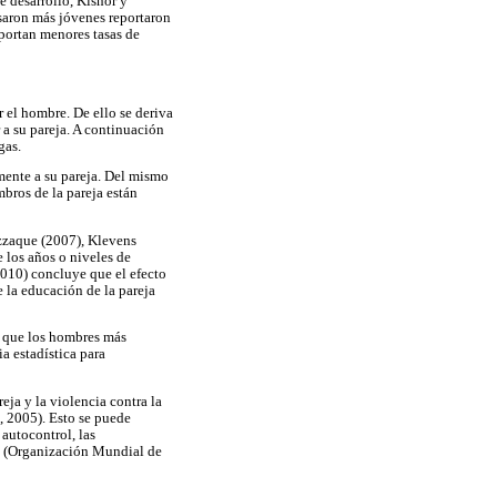
e desarrollo, Kishor y
saron más jóvenes reportaron
eportan menores tasas de
r el hombre. De ello se deriva
 a su pareja. A continuación
gas.
mente a su pareja. Del mismo
ros de la pareja están
azzaque (2007), Klevens
 los años o niveles de
2010) concluye que el efecto
 la educación de la pareja
n que los hombres más
a estadística para
eja y la violencia contra la
, 2005). Esto se puede
 autocontrol, las
os (Organización Mundial de