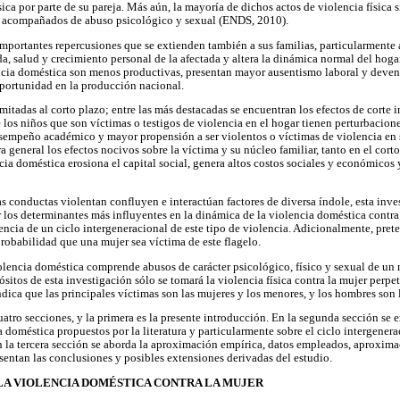
sica por parte de su pareja. Más aún, la mayoría de dichos actos de violencia física
 acompañados de abuso psicológico y sexual (ENDS, 2010).
importantes repercusiones que se extienden también a sus familias, particularmente a
ida, salud y crecimiento personal de la afectada y altera la dinámica normal del hog
ncia doméstica son menos productivas, presentan mayor ausentismo laboral y deven
oportunidad en la producción nacional.
mitadas al corto plazo; entre las más destacadas se encuentran los efectos de corte
los niños que son víctimas o testigos de violencia en el hogar tienen perturbacio
peño académico y mayor propensión a ser violentos o víctimas de violencia en su 
eneral los efectos nocivos sobre la víctima y su núcleo familiar, tanto en el corto
cia doméstica erosiona el capital social, genera altos costos sociales y económicos 
s conductas violentan confluyen e interactúan factores de diversa índole, esta inv
ar los determinantes más influyentes en la dinámica de la violencia doméstica contra
stencia de un ciclo intergeneracional de este tipo de violencia. Adicionalmente, prete
probabilidad que una mujer sea víctima de este flagelo.
iolencia doméstica comprende abusos de carácter psicológico, físico y sexual de un
ósitos de esta investigación sólo se tomará la violencia física contra la mujer perpet
dica que las principales víctimas son las mujeres y los menores, y los hombres son 
atro secciones, y la primera es la presente introducción. En la segunda sección se e
 doméstica propuestos por la literatura y particularmente sobre el ciclo intergenera
n la tercera sección se aborda la aproximación empírica, datos empleados, aproxim
esentan las conclusiones y posibles extensiones derivadas del estudio.
LA VIOLENCIA DOMÉSTICA CONTRA LA MUJER