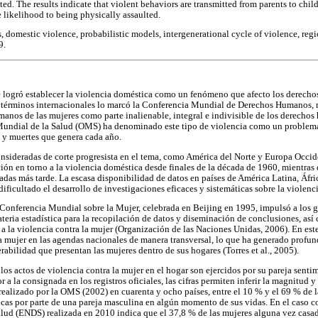
ted. The results indicate that violent behaviors are transmitted from parents to child
e likelihood to being physically assaulted.
domestic violence, probabilistic models, intergenerational cycle of violence, regi
9.
e logró establecer la violencia doméstica como un fenómeno que afecto los derecho
n términos internacionales lo marcó la Conferencia Mundial de Derechos Humanos, 
manos de las mujeres como parte inalienable, integral e indivisible de los derechos
undial de la Salud (OMS) ha denominado este tipo de violencia como un problema 
 y muertes que genera cada año.
onsideradas de corte progresista en el tema, como América del Norte y Europa Occi
ación en torno a la violencia doméstica desde finales de la década de 1960, mientras
adas más tarde. La escasa disponibilidad de datos en países de América Latina, Áfri
 dificultado el desarrollo de investigaciones eficaces y sistemáticas sobre la violenci
a Conferencia Mundial sobre la Mujer, celebrada en Beijing en 1995, impulsó a los
ateria estadística para la recopilación de datos y diseminación de conclusiones, as
a la violencia contra la mujer (Organización de las Naciones Unidas, 2006). En este
la mujer en las agendas nacionales de manera transversal, lo que ha generado profu
erabilidad que presentan las mujeres dentro de sus hogares (Torres et al., 2005).
 los actos de violencia contra la mujer en el hogar son ejercidos por su pareja sent
 a la consignada en los registros oficiales, las cifras permiten inferir la magnitud y
ealizado por la OMS (2002) en cuarenta y ocho países, entre el 10 % y el 69 % de 
sicas por parte de una pareja masculina en algún momento de sus vidas. En el caso 
lud (ENDS) realizada en 2010 indica que el 37,8 % de las mujeres alguna vez casad