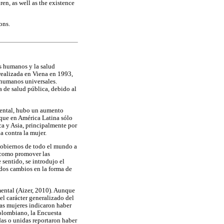
ren, as well as the existence
ons.
s humanos y la salud
realizada en Viena en 1993,
 humanos universales.
de salud pública, debido al
dental, hubo un aumento
 que en América Latina sólo
ca y Asia, principalmente por
a contra la mujer.
 gobiernos de todo el mundo a
í como promover las
 sentido, se introdujo el
ndos cambios en la forma de
imental (Aizer, 2010). Aunque
 el carácter generalizado del
las mujeres indicaron haber
colombiano, la Encuesta
as o unidas reportaron haber