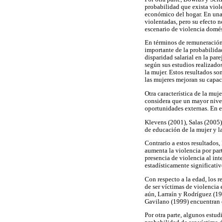
probabilidad que exista viole
económico del hogar. En una 
violentadas, pero su efecto 
escenario de violencia domés
En términos de remuneración 
importante de la probabilida
disparidad salarial en la par
según sus estudios realizado
la mujer. Estos resultados s
las mujeres mejoran su capa
Otra característica de la mu
considera que un mayor nive
oportunidades externas. En e
Klevens (2001), Salas (2005)
de educación de la mujer y la
Contrario a estos resultados
aumenta la violencia por par
presencia de violencia al in
estadísticamente significativ
Con respecto a la edad, los 
de ser víctimas de violencia
aún, Larraín y Rodríguez (19
Gavilano (1999) encuentran qu
Por otra parte, algunos estu