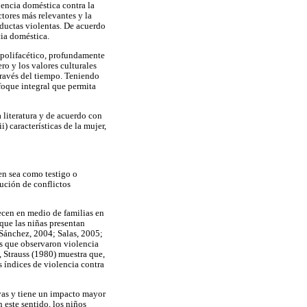
lencia doméstica contra la
ctores más relevantes y la
nductas violentas. De acuerdo
cia doméstica.
 polifacético, profundamente
ro y los valores culturales
través del tiempo. Teniendo
foque integral que permita
 literatura y de acuerdo con
i) características de la mujer,
en sea como testigo o
lución de conflictos
recen en medio de familias en
 que las niñas presentan
 Sánchez, 2004; Salas, 2005;
s que observaron violencia
, Strauss (1980) muestra que,
 índices de violencia contra
ivas y tiene un impacto mayor
 este sentido, los niños