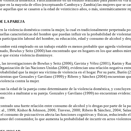
e violencia doméstica. Particularmente en un estudio realizado para países en vía d
que en la mayoría de ellos (exceptuando Camboya y Zambia) las mujeres que se ca
e aquellas que se casaron a la edad de veinticinco años, o más, sistemáticamente r
DE LA PAREJA
en la violencia doméstica contra la mujer, la cual es tradicionalmente perpetrada po
uellas características del hombre que puedan influir en la probabilidad de violentar
 la participación laboral del hombre, su educación, edad y consumo de alcohol y dro
hombre está empleado en un trabajo estable es menos probable que agreda violenta
ado, Bowlus y Seitz (2000) han encontrado que en hogares en los que ambos miemb
e que exista violencia disminuye.
, las investigaciones de Bowlus y Seitz (2006), Gaviria y Vélez (2001), Karim y R
 Organización de las Naciones Unidas (2006), evidencian una relación negativa entre
obabilidad que la mujer sea víctima de violencia en el hogar. Por su parte, Barón (
mientras que Gonzales y Gavilano (1999) y Ribero y Sánchez (2004) encuentran que
violencia contra la mujer.
tran la edad de la pareja como determinante de la violencia doméstica, y concluye
osición a maltratar a su pareja. Gonzales y Gavilano (1999) no encuentran evidenci
nte.
ontrado una fuerte relación entre consumo de alcohol y/o drogas por parte de la par
t al., 1999; Kishor & Johnson, 2006; Traveso, 2000; Ribero & Sánchez, 2004; Salas
el consumo de psicoactivos afecta las funciones cognitivas y físicas, reduciendo el
humor del consumidor, lo que aumenta la probabilidad de incurrir en actos violent