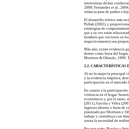
interiorizan dichas conducta
2009; Fernández et al., 2004
infancia pasa de padres a hij
El desarrollo teórico más re
Pollak (2002), y proporciona
estrategias de comportamiento
que a su vez están relaciona
hombres que crecieron en hog
respectivamente) son propen
Más aún, existe evidencia qu
dentro como fuera del hogar, 
Morrison & Orlando, 1999; T
2.2. CARACTERÍSTICAS 
Al ser la mujer la principal 
y la evidencia empírica, det
participación en el mercado l
En cuanto a la participación 
violencia en el hogar. Susten
económicos y, por lo tanto, 
(2011), Gaviria y Vélez (200
ingresos (dentro o fuera de 
planteado por Morrison y Orl
trabaje y contribuya con din
sienta la necesidad de reafir
Por otra parte, Bowlus y Sei