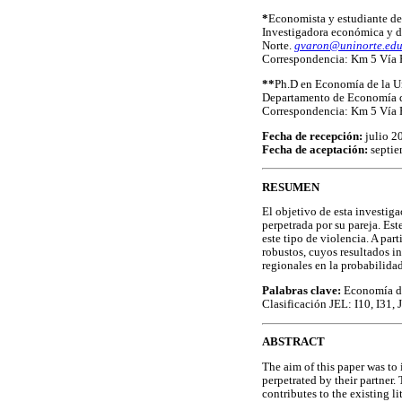
*
Economista y estudiante de
Investigadora económica y d
Norte.
gvaron@uninorte.edu
Correspondencia: Km 5 Vía P
**
Ph.D en Economía de la Un
Departamento de Economía d
Correspondencia: Km 5 Vía P
Fecha de recepción:
julio 2
Fecha de aceptación:
septie
RESUMEN
El objetivo de esta investiga
perpetrada por su pareja. Est
este tipo de violencia. A par
robustos, cuyos resultados in
regionales en la probabilidad
Palabras clave:
Economía de 
Clasificación JEL: I10, I31, 
ABSTRACT
The aim of this paper was to
perpetrated by their partner.
contributes to the existing 