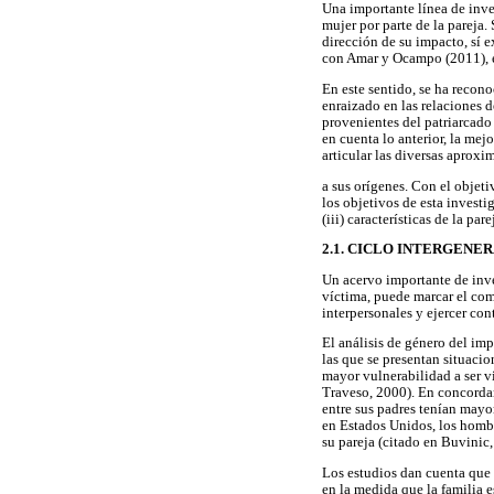
Una importante línea de inve
mujer por parte de la pareja. 
dirección de su impacto, sí e
con Amar y Ocampo (2011), es
En este sentido, se ha recon
enraizado en las relaciones d
provenientes del patriarcado
en cuenta lo anterior, la me
articular las diversas aproxi
a sus orígenes. Con el objeti
los objetivos de esta investig
(iii) características de la pare
2.1. CICLO INTERGENE
Un acervo importante de inve
víctima, puede marcar el com
interpersonales y ejercer cont
El análisis de género del im
las que se presentan situacio
mayor vulnerabilidad a ser v
Traveso, 2000). En concordan
entre sus padres tenían mayo
en Estados Unidos, los hombr
su pareja (citado en Buvinic,
Los estudios dan cuenta que 
en la medida que la familia e