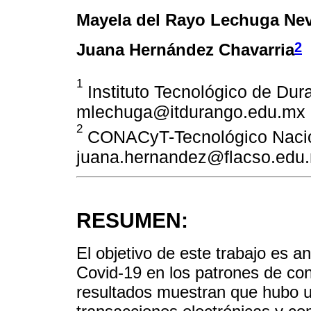
Mayela del Rayo Lechuga Ne
2
Juana Hernández Chavarria
1
Instituto Tecnológico de Dur
mlechuga@itdurango.edu.mx
2
CONACyT-Tecnológico Nacion
juana.hernandez@flacso.edu
RESUMEN:
El objetivo de este trabajo es a
Covid-19 en los patrones de c
resultados muestran que hubo un