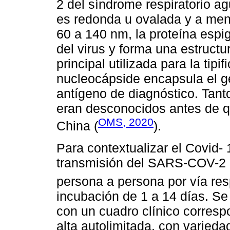
2 del síndrome respiratorio 
es redonda u ovalada y a menu
60 a 140 nm, la proteína espi
del virus y forma una estructu
principal utilizada para la tipif
nucleocápside encapsula el 
antígeno de diagnóstico. Tant
eran desconocidos antes de q
OMS, 2020
China (
).
Para contextualizar el Covid- 1
transmisión del SARS-COV-2
persona a persona por vía resp
incubación de 1 a 14 días. Se
con un cuadro clínico correspo
alta autolimitada, con varied