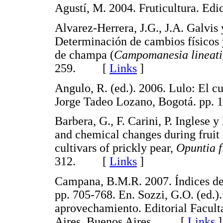
Agustí, M. 2004. Fruticultura. 
Alvarez-Herrera, J.G., J.A. Galvis
Determinación de cambios físicos 
de champa (
Campomanesia lineati
259. [
Links
]
Angulo, R. (ed.). 2006. Lulo: El 
Jorge Tadeo Lozano, Bogotá. p
Barbera, G., F. Carini, P. Inglese
and chemical changes during fruit
cultivars of prickly pear,
Opuntia f
312. [
Links
]
Campana, B.M.R. 2007. Índices de
pp. 705-768. En. Sozzi, G.O. (ed.).
aprovechamiento. Editorial Facul
Aires, Buenos Aires. [
Links
]