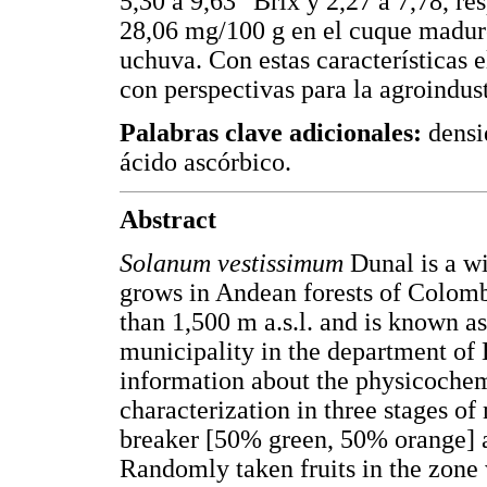
5,30 a 9,63 °Brix y 2,27 a 7,78, r
28,06 mg/100 g en el cuque maduro
uchuva. Con estas características 
con perspectivas para la agroindust
Palabras clave adicionales:
densid
ácido ascórbico.
Abstract
Solanum vestissimum
Dunal is a wi
grows in Andean forests of Colomb
than 1,500 m a.s.l. and is known 
municipality in the department of
information about the physicochemic
characterization in three stages o
breaker [50% green, 50% orange] a
Randomly taken fruits in the zone w