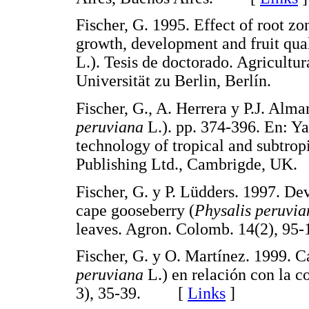
Fischer, G. 1995. Effect of root zo
growth, development and fruit qual
L.). Tesis de doctorado. Agricultu
Universität zu Berlin, Berlín.
Fischer, G., A. Herrera y P.J. Alm
peruviana
L.). pp. 374-396. En: Ya
technology of tropical and subtropi
Publishing Ltd., Cambrigde, 
Fischer, G. y P. Lüdders. 1997. D
cape gooseberry (
Physalis peruvia
leaves. Agron. Colomb. 14(2),
Fischer, G. y O. Martínez. 1999. C
peruviana
L.) en relación con la c
3), 35-39. [
Links
]