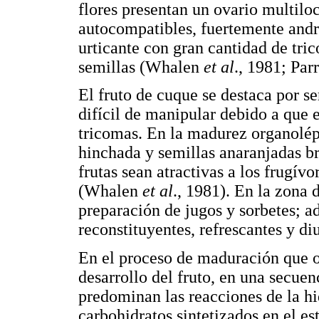
flores presentan un ovario multiloc
autocompatibles, fuertemente andr
urticante con gran cantidad de tri
semillas (Whalen
et al
., 1981; Par
El fruto de cuque se destaca por se
difícil de manipular debido a que 
tricomas. En la madurez organolépt
hinchada y semillas anaranjadas bri
frutas sean atractivas a los frugívo
(Whalen
et al
., 1981). En la zona 
preparación de jugos y sorbetes; a
reconstituyentes, refrescantes y diu
En el proceso de maduración que o
desarrollo del fruto, en una secuen
predominan las reacciones de la hid
carbohidratos sintetizados en el es