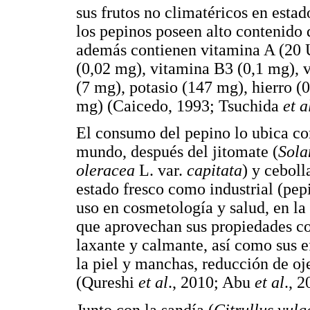
sus frutos no climatéricos en esta
los pepinos poseen alto contenido 
además contienen vitamina A (20 
(0,02 mg), vitamina B3 (0,1 mg), 
(7 mg), potasio (147 mg), hierro (
mg) (Caicedo, 1993; Tsuchida
et a
El consumo del pepino lo ubica co
mundo, después del jitomate (
Sol
oleracea
L. var.
capitata
) y ceboll
estado fresco como industrial (pep
uso en cosmetología y salud, en la
que aprovechan sus propiedades co
laxante y calmante, así como sus e
la piel y manchas, reducción de oj
(Qureshi
et al
., 2010; Abu
et al
., 2