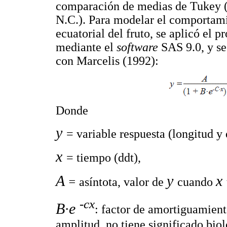
comparación de medias de Tukey 
N.C.). Para modelar el comportami
ecuatorial del fruto, se aplicó el 
mediante el
software
SAS 9.0, y se
con Marcelis (1992):
Donde
y
= variable respuesta (longitud y
x
= tiempo (ddt),
A
y
x
=
asíntota, valor de
cuando
-cx
B·e
: factor de amortiguamien
amplitud, no tiene significado bio