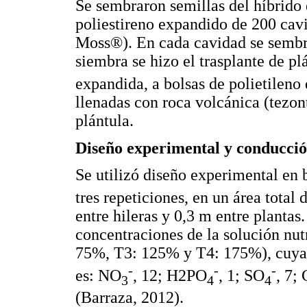
Se sembraron semillas del híbrido
poliestireno expandido de 200 cavid
Moss®). En cada cavidad se sembró
siembra se hizo el trasplante de p
expandida, a bolsas de polietileno
llenadas con roca volcánica (tezont
plántula.
Diseño experimental y conducción
Se utilizó diseño experimental en 
tres repeticiones, en un área total
entre hileras y 0,3 m entre plantas
concentraciones de la solución nut
75%, T3: 125% y T4: 175%), cuya
-
-
-
es: NO
, 12; H2PO
, 1; SO
, 7;
3
4
4
(Barraza, 2012).