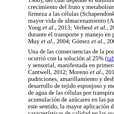
crecimiento del fruto y metabolis
firmeza a las células (Schapendonk
mayor vida de almacenamiento (
Yong
et al
., 2013; Verheul
et al
., 
durante el transporte y manejo en
Muy
et al.
, 2004; Gómez
et al
., 2
Una de las consecuencias de la poc
ocurrió con la solución al 25% (
ta
y sensorial, manifestada en primer
Cantwell, 2012; Moreno
et al
., 20
pudriciones, amarillamiento y deshi
desarrollo de tejido esponjoso y m
de agua de las células por transpir
acumulación de azúcares en las pa
este sentido, la mayor aplicación 
características de calidad en las q