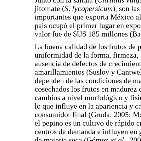
Junto con la sandía (
Citrullus
vulg
jitomate (
S
.
lycopersicum
), son la
importantes que exporta México al
país ocupó el primer lugar en expo
valor fue de $US 185 millones (B
La buena calidad de los frutos de 
uniformidad de la forma, firmeza,
ausencia de defectos de crecimien
amarillamientos (Suslov y Cantwell
dependen de las condiciones de ma
cosechados los frutos en madurez
cambios a nivel morfológico y fis
lo que influye en la apariencia y c
consumidor final (Gruda, 2005; 
el pepino es un cultivo de rápido c
centros de demanda e influyen en 
de materia seca (Gómez
et al.
, 20