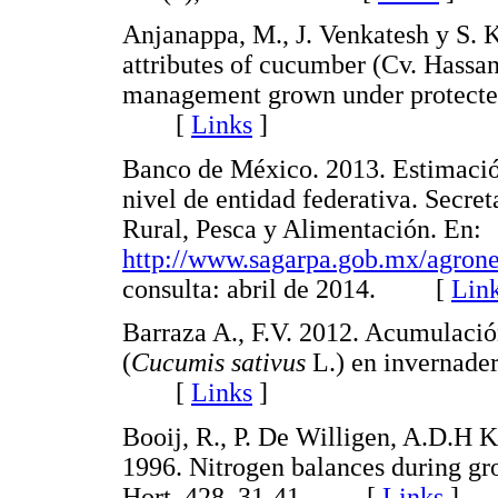
Anjanappa, M., J. Venkatesh y S. 
attributes of cucumber (Cv. Hassan 
management grown under protected 
[
Links
]
Banco de México. 2013. Estimación
nivel de entidad federativa. Secret
Rural, Pesca y Alimentación. En:
http://www.sagarpa.gob.mx/agro
consulta: abril de 2014. [
Lin
Barraza A., F.V. 2012. Acumulació
(
Cucumis
sativus
L.) en invernade
[
Links
]
Booij, R., P. De Willigen, A.D.H 
1996. Nitrogen balances during gro
Hort. 428, 31-41. [
Links
]