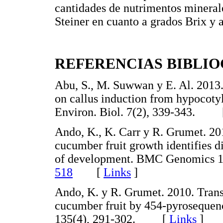
cantidades de nutrimentos minerale
Steiner en cuanto a grados Brix y ac
REFERENCIAS BIBLI
Abu, S., M. Suwwan y E. Al. 2013.
on callus induction from hypocoty
Environ. Biol. 7(2), 339-343.
Ando, K., K. Carr y R. Grumet. 201
cucumber fruit growth identifies d
of development. BMC Genomics 13
518
[
Links
]
Ando, K. y R. Grumet. 2010. Transc
cucumber fruit by 454-pyrosequenci
135(4), 291-302. [
Links
]