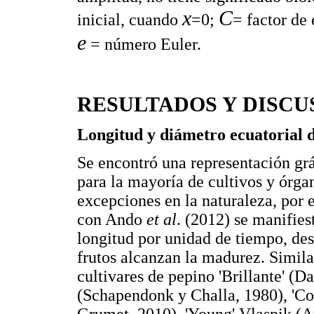
x
C
inicial, cuando
=0;
= factor de
e
= número Euler.
RESULTADOS Y DISCU
Longitud y diámetro ecuatorial d
Se encontró una representación grá
para la mayoría de cultivos y órga
excepciones en la naturaleza, por
con Ando
et al
. (2012) se manifie
longitud por unidad de tiempo, des
frutos alcanzan la madurez. Simila
cultivares de pepino 'Brillante' (D
(Schapendonk y Challa, 1980), 'Cor
Grumet, 2010), 'Young' Vlaspik (