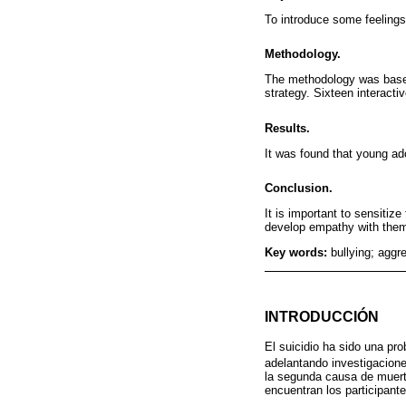
To introduce some feelings
Methodology.
The methodology was based 
strategy. Sixteen interacti
Results.
It was found that young ad
Conclusion.
It is important to sensitiz
develop empathy with them 
Key words:
bullying; aggr
INTRODUCCIÓN
El suicidio ha sido una pr
adelantando investigacione
la segunda causa de muert
encuentran los participante