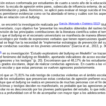
ción estuvo conformada por estudiantes de cuarto a sexto año de la educació
ron: la escala de agresión entre pares, subescala de influencia externa; de act
intimidación y pelea. Asimismo, se aplicó para evaluar el riesgo suicida el In
s permitieron evidenciar como se ha abordado el tema y cuáles son los aspe
dio en relación con el
bullying
.
García, Moncada y Quintero (2013)
 se encontró la investigación realizada por
tit
versitario
, cuyo objetivo fue “presentar los resultados obtenidos del rastreo b
visión de las principales contribuciones de la literatura científica sobre el te
n que el
bullying
en el escenario universitario se manifiesta de manera diferent
 psicológico por medio de expresiones verbales que tienen repercusiones igua
ual se llegó fue la necesidad de “implementar estrategias de prevención del s
tar conductas suicidas en los jóvenes universitarios” (García et al., 2013, p. 3
4)
en su investigación
“Estudio exploratorio del bullying en Medellín”
se trazar
del fenómeno del
bullying
en Medellín, aportando indicadores de acoso escolar
 agresores y los testigos” (p. 20). Encontraron que el 48,17% de los estudiant
grados escolares, dejan de realizar conductas agresivas. En cuanto a las víc
o escolar y que estas personas se vuelven agresores posteriormente.
ró que un 71,81% ha sido testigo de conductas violentas en el ámbito escolar
 de los estudiantes que presencian estas conductas de agresión prefieren ocu
luye que el
bullying
se realiza en presencia de muchas personas con el fin de 
íctimas y testigos deciden no manifestarlo, es probable que las agresiones 
olar no es desconocido por los jóvenes participantes del estudio, lo que indi
ca a profundidad con el fin de acompañar con mayor rigor a los adolescentes e