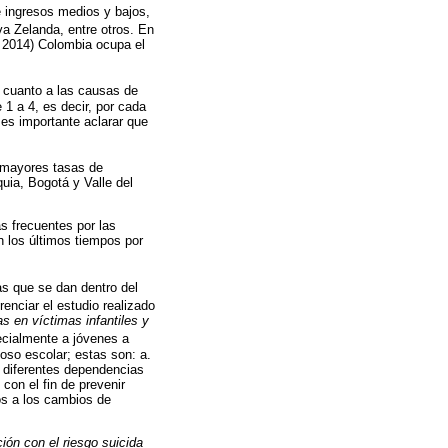
e ingresos medios y bajos,
a Zelanda, entre otros. En
, 2014) Colombia ocupa el
n cuanto a las causas de
1 a 4, es decir, por cada
es importante aclarar que
 mayores tasas de
uia, Bogotá y Valle del
s frecuentes por las
n los últimos tiempos por
s que se dan dentro del
enciar el estudio realizado
s en víctimas infantiles y
pecialmente a jóvenes a
coso escolar; estas son: a.
s diferentes dependencias
 con el fin de prevenir
os a los cambios de
ción con el riesgo suicida