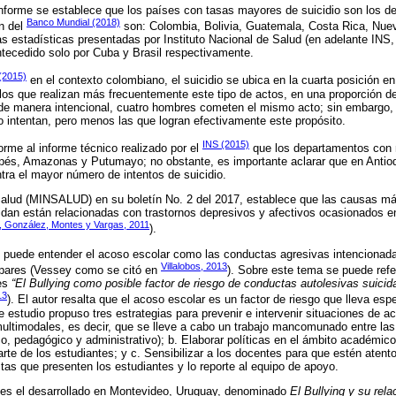
nforme se establece que los países con tasas mayores de suicidio son los d
Banco Mundial (2018)
ón del
son: Colombia, Bolivia, Guatemala, Costa Rica, Nuev
as estadísticas presentadas por Instituto Nacional de Salud (en adelante INS
antecedido solo por Cuba y Brasil respectivamente.
(2015)
en el contexto colombiano, el suicidio se ubica en la cuarta posición e
os que realizan más frecuentemente este tipo de actos, en una proporción de 
 de manera intencional, cuatro hombres cometen el mismo acto; sin embargo, 
 intentan, pero menos las que logran efectivamente este propósito.
INS (2015)
rme al informe técnico realizado por el
que los departamentos con
pés, Amazonas y Putumayo; no obstante, es importante aclarar que en Antioq
ra el mayor número de intentos de suicidio.
Salud (MINSALUD) en su boletín No. 2 del 2017, establece que las causas má
idan están relacionadas con trastornos depresivos y afectivos ocasionados e
 González, Montes y Vargas, 2011
).
e puede entender el acoso escolar como las conductas agresivas intencionada
Villalobos, 2013
s pares (Vessey como se citó en
). Sobre este tema se puede refer
 es
“El Bullying como posible factor de riesgo de conductas autolesivas suicida
13
). El autor resalta que el acoso escolar es un factor de riesgo que lleva es
e estudio propuso tres estrategias para prevenir e intervenir situaciones de a
multimodales, es decir, que se lleve a cabo un trabajo mancomunado entre la
ico, pedagógico y administrativo); b. Elaborar políticas en el ámbito académico
rte de los estudiantes; y c. Sensibilizar a los docentes para que estén atent
s que presenten los estudiantes y lo reporte al equipo de apoyo.
a es el desarrollado en Montevideo, Uruguay, denominado
El Bullying y su rela