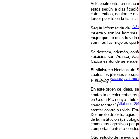
Adicionalmente, en dicho i
estos según la clasificaci
este sentido, conforme a l
tercer puesto en la lista, 
INS 
Según información del
muerte y son los hombres l
mujer que se quita la vida
son más las mujeres que lo
Se destaca, además, confo
suicidios son: Arauca, Vau
Cauca es donde se encuent
El Ministerio Nacional de 
cuales los jóvenes se suic
Valadez, Amezcua,
el
bullying
(
En este orden de ideas, s
contexto escolar entre lo
en Costa Rica cuyo título
Villalobos, 20
adolescentes”
(
atentar contra su vida. Est
Desarrollo de estrategias 
de la institución (psicológ
conductas agresivas por pa
comportamientos o conducta
Otro estudio de relevanci