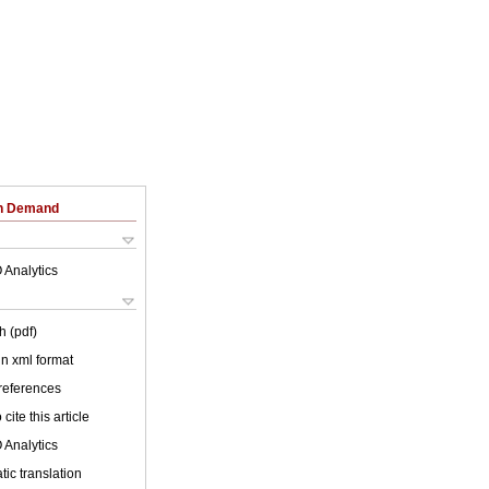
on Demand
 Analytics
h (pdf)
 in xml format
 references
cite this article
 Analytics
ic translation