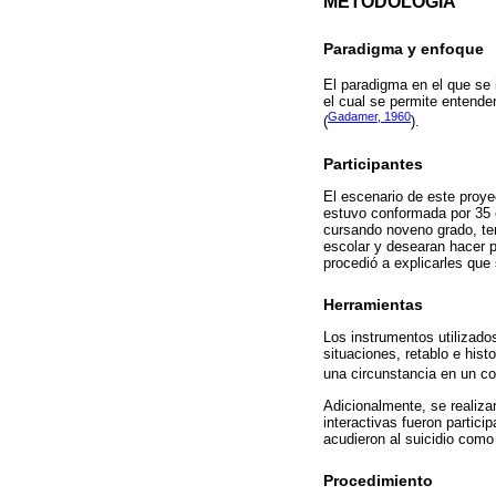
METODOLOGÍA
Paradigma y enfoque
El paradigma en el que se i
el cual se permite entende
Gadamer, 1960
(
).
Participantes
El escenario de este proye
estuvo conformada por 35 
cursando noveno grado, ten
escolar y desearan hacer p
procedió a explicarles que
Herramientas
Los instrumentos utilizado
situaciones, retablo e his
una circunstancia en un co
Adicionalmente, se realiza
interactivas fueron partic
acudieron al suicidio como
Procedimiento