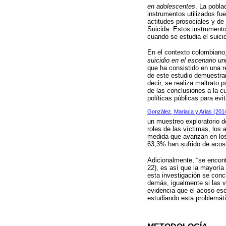
en adolescentes
. La pobla
instrumentos utilizados fue
actitudes prosociales y de 
Suicida. Estos instrumento
cuando se estudia el suici
En el contexto colombiano,
suicidio en el escenario uni
que ha consistido en una re
de este estudio demuestra
decir, se realiza maltrato
de las conclusiones a la c
políticas públicas para evi
González, Mariaca y Arias (201
un muestreo exploratorio 
roles de las víctimas, los
medida que avanzan en los 
63,3% han sufrido de acos
Adicionalmente, “se encont
22), es así que la mayoría
esta investigación se conc
demás, igualmente si las v
evidencia que el acoso esc
estudiando esta problemáti