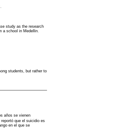
.
ase study as the research
m a school in Medellin.
mong students, but rather to
nos años se vienen
reportó que el suicidio es
ango en el que se