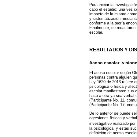
Para iniciar la investigació
cabo el estudio; una vez c
impacto de la misma como l
y sistematización mediante
conforme a la teoría encont
Finalmente, se redactaron 
escolar.
RESULTADOS Y DI
Acoso escolar: vision
El acoso escolar según O
personas contra alguien qu
Ley 1620 de 2013 refiere q
psicológica o física y afec
escolar manifestaron sus 
hace a otra ya sea verbal 
(Participante No. 11, comu
(Participante No. 17, comu
De lo anterior se puede s
agresiones físicas y verba
investigativo realizado por
la psicológica, y estas su
definición de acoso escola