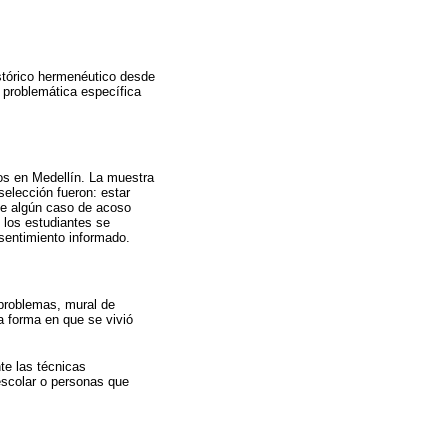
stórico hermenéutico desde
 problemática específica
vos en Medellín. La muestra
elección fueron: estar
de algún caso de acoso
 los estudiantes se
sentimiento informado.
 problemas, mural de
a forma en que se vivió
te las técnicas
escolar o personas que