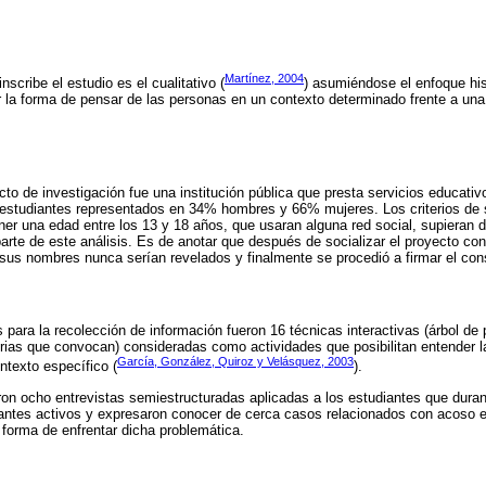
Martínez, 2004
nscribe el estudio es el cualitativo (
) asumiéndose el enfoque hi
r la forma de pensar de las personas en un contexto determinado frente a una
cto de investigación fue una institución pública que presta servicios educati
estudiantes representados en 34% hombres y 66% mujeres. Los criterios de s
er una edad entre los 13 y 18 años, que usaran alguna red social, supieran 
arte de este análisis. Es de anotar que después de socializar el proyecto con
 sus nombres nunca serían revelados y finalmente se procedió a firmar el con
s para la recolección de información fueron 16 técnicas interactivas (árbol de
torias que convocan) consideradas como actividades que posibilitan entender l
García, González, Quiroz y Velásquez, 2003
ntexto específico (
).
ron ocho entrevistas semiestructuradas aplicadas a los estudiantes que duran
ipantes activos y expresaron conocer de cerca casos relacionados con acoso 
 forma de enfrentar dicha problemática.