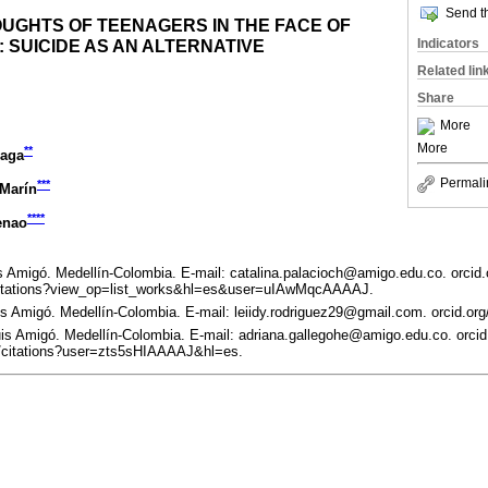
Send th
OUGHTS OF TEENAGERS IN THE FACE OF
 SUICIDE AS AN ALTERNATIVE
Indicators
Related lin
Share
More
More
**
iaga
Permali
***
-Marín
****
enao
s Amigó. Medellín-Colombia. E-mail: catalina.palacioch@amigo.edu.co. orcid
s/citations?view_op=list_works&hl=es&user=uIAwMqcAAAAJ.
is Amigó. Medellín-Colombia. E-mail: leiidy.rodriguez29@gmail.com. orcid.or
is Amigó. Medellín-Colombia. E-mail: adriana.gallegohe@amigo.edu.co. orci
m/citations?user=zts5sHIAAAAJ&hl=es.