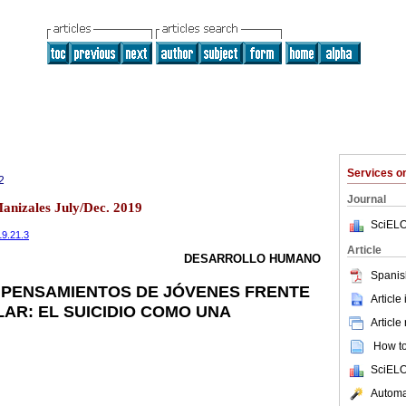
Services 
2
Journal
Manizales July/Dec. 2019
SciELO
19.21.3
Article
DESARROLLO HUMANO
Spanis
 PENSAMIENTOS DE JÓVENES FRENTE
Article
AR: EL SUICIDIO COMO UNA
Article
How to 
SciELO
Automat