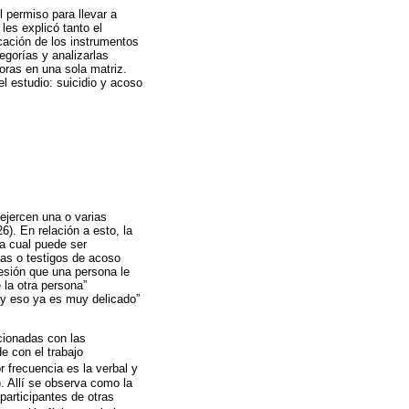
el permiso para llevar a
les explicó tanto el
cación de los instrumentos
egorías y analizarlas
doras en una sola matriz.
l estudio: suicidio y acoso
 ejercen una o varias
). En relación a esto, la
la cual puede ser
mas o testigos de acoso
esión que una persona le
 la otra persona”
 y eso ya es muy delicado”
cionadas con las
e con el trabajo
 frecuencia es la verbal y
. Allí se observa como la
participantes de otras