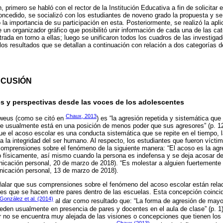
n, primero se habló con el rector de la Institución Educativa a fin de solicitar 
oncedido, se socializó con los estudiantes de noveno grado la propuesta y se 
a importancia de su participación en esta. Posteriormente, se realizó la apli
 un organizador gráfico que posibilitó unir información de cada una de las cat
rada en torno a ellas; luego se unificaron todos los cuadros de las investiga
los resultados que se detallan a continuación con relación a dos categorías de
SCUSIÓN
es y perspectivas desde las voces de los adolescentes
Chaux, 2013
lweus (como se citó en
) es “la agresión repetida y sistemática que
e usualmente está en una posición de menos poder que sus agresores” (p. 126
ue el acoso escolar es una conducta sistemática que se repite en el tiempo, 
ta la integridad del ser humano. Al respecto, los estudiantes que fueron vícti
comprensiones sobre el fenómeno de la siguiente manera: “El acoso es la agr
o físicamente, así mismo cuando la persona es indefensa y se deja acosar de
nicación personal, 20 de marzo de 2018). “Es molestar a alguien fuertemente
nicación personal, 13 de marzo de 2018).
eñalar que sus comprensiones sobre el fenómeno del acoso escolar están rela
les que se hacen entre pares dentro de las escuelas. Esta concepción coincid
González et al. (2014)
al dar como resultado que: “La forma de agresión de mayor
ceden usualmente en presencia de pares y docentes en el aula de clase” (p. 1)
r no se encuentra muy alejada de las visiones o concepciones que tienen los 
Chaux (2013)