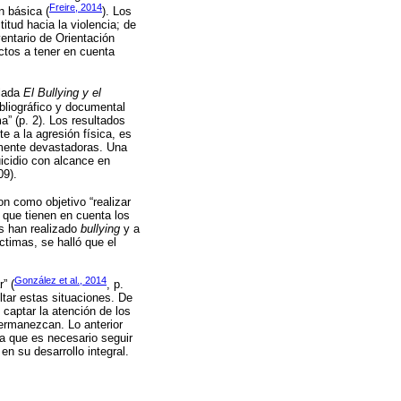
Freire, 2014
n básica (
). Los
itud hacia la violencia; de
ventario de Orientación
ctos a tener en cuenta
ulada
El Bullying y el
ibliográfico y documental
ma” (p. 2). Los resultados
e a la agresión física, es
lmente devastadoras. Una
uicidio con alcance en
09).
on como objetivo “realizar
 que tienen en cuenta los
es han realizado
bullying
y a
timas, se halló que el
González et al., 2014
” (
, p.
ltar estas situaciones. De
captar la atención de los
permanezcan. Lo anterior
ca que es necesario seguir
n su desarrollo integral.