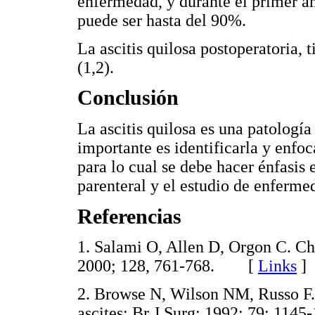
enfermedad, y durante el primer añ
puede ser hasta del 90%.
La ascitis quilosa postoperatoria,
(1,2).
Conclusión
La ascitis quilosa es una patología
importante es identificarla y enfo
para lo cual se debe hacer énfasis
parenteral y el estudio de enferme
Referencias
1. Salami O, Allen D, Orgon C. Chy
2000; 128, 761-768. [
Links
]
2. Browse N, Wilson NM, Russo F.
ascites; Br J Surg; 1992; 79: 1