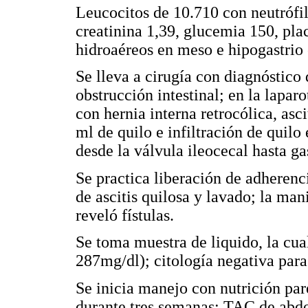
Leucocitos de 10.710 con neutrófi
creatinina 1,39, glucemia 150, pl
hidroaéreos en meso e hipogastrio 
Se lleva a cirugía con diagnóstic
obstrucción intestinal; en la lapa
con hernia interna retrocólica, asc
ml de quilo e infiltración de quilo
desde la válvula ileocecal hasta g
Se practica liberación de adherenci
de ascitis quilosa y lavado; la man
reveló fístulas.
Se toma muestra de liquido, la cual
287mg/dl); citología negativa par
Se inicia manejo con nutrición par
durante tres semanas; TAC de abdo