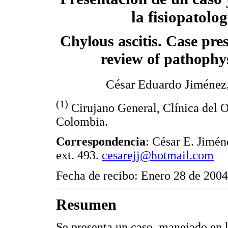
la fisiopatolog
Chylous ascitis. Case pre
review of pathophy
César Eduardo Jiméne
(1)
Cirujano General, Clínica del O
Colombia.
Correspondencia
: César E. Jimén
ext. 493.
cesarejj@hotmail.com
Fecha de recibo: Enero 28 de 2004
Resumen
Se presenta un caso, manejado en 