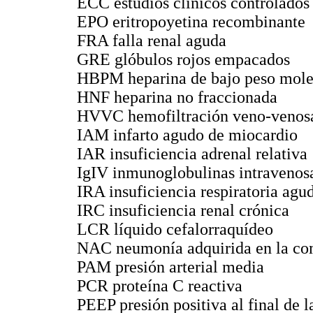
ECC estudios clínicos controlados
EPO eritropoyetina recombinante
FRA falla renal aguda
GRE glóbulos rojos empacados
HBPM heparina de bajo peso mole
HNF heparina no fraccionada
HVVC hemofiltración veno-venosa
IAM infarto agudo de miocardio
IAR insuficiencia adrenal relativa
IgIV inmunoglobulinas intravenos
IRA insuficiencia respiratoria agu
IRC insuficiencia renal crónica
LCR líquido cefalorraquídeo
NAC neumonía adquirida en la c
PAM presión arterial media
PCR proteína C reactiva
PEEP presión positiva al final de l