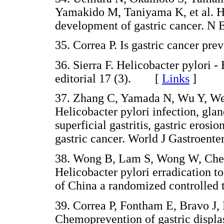
Yamakido M, Taniyama K, et al. He
development of gastric cancer. 
35. Correa P. Is gastric cancer 
36. Sierra F. Helicobacter pylori 
editorial 17 (3). [
Links
]
37. Zhang C, Yamada N, Wu Y, We
Helicobacter pylori infection, glan
superficial gastritis, gastric erosio
gastric cancer. World J Gastroen
38. Wong B, Lam S, Wong W, Chen 
Helicobacter pylori erradication to
of China a randomized controlle
39. Correa P, Fontham E, Bravo J, 
Chemoprevention of gastric displa