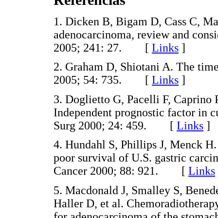
1. Dicken B, Bigam D, Cass C, Mac
adenocarcinoma, review and consid
2005; 241: 27. [
Links
]
2. Graham D, Shiotani A. The time 
2005; 54: 735. [
Links
]
3. Doglietto G, Pacelli F, Caprino 
Independent prognostic factor in c
Surg 2000; 24: 459. [
Links
]
4. Hundahl S, Phillips J, Menck H.
poor survival of U.S. gastric carci
Cancer 2000; 88: 921. [
Links
5. Macdonald J, Smalley S, Bened
Haller D, et al. Chemoradiotherap
for adenocarcinoma of the stomach