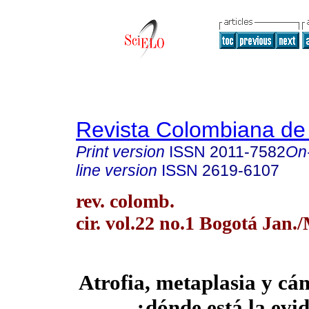
Revista Colombiana de
Print version
ISSN
2011-7582
On
line version
ISSN
2619-6107
rev. colomb.
cir. vol.22 no.1 Bogotá Jan.
Atrofia, metaplasia y cán
¿dónde está la evi