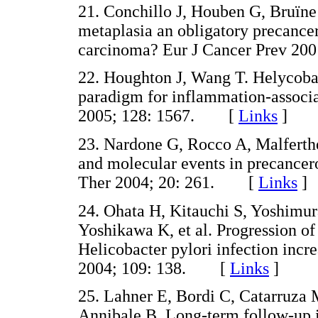
21. Conchillo J, Houben G, Bruïne 
metaplasia an obligatory precancero
carcinoma? Eur J Cancer Prev 
22. Houghton J, Wang T. Helycobac
paradigm for inflammation-associa
2005; 128: 1567. [
Links
]
23. Nardone G, Rocco A, Malferthe
and molecular events in precancer
Ther 2004; 20: 261. [
Links
]
24. Ohata H, Kitauchi S, Yoshimu
Yoshikawa K, et al. Progression of 
Helicobacter pylori infection incre
2004; 109: 138. [
Links
]
25. Lahner E, Bordi C, Catarruza 
Annibale B. Long-term follow-up in