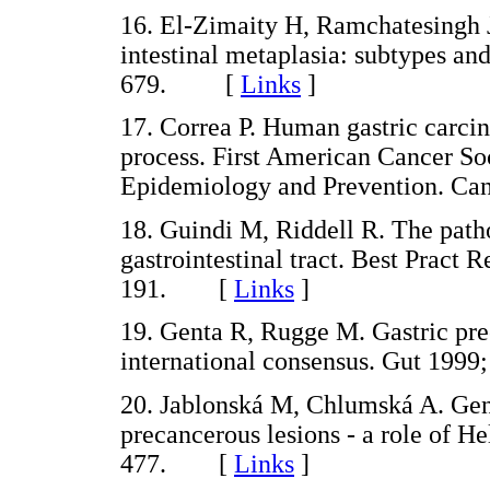
16. El-Zimaity H, Ramchatesingh 
intestinal metaplasia: subtypes and
679. [
Links
]
17. Correa P. Human gastric carcin
process. First American Cancer S
Epidemiology and Prevention. C
18. Guindi M, Riddell R. The patho
gastrointestinal tract. Best Pract 
191. [
Links
]
19. Genta R, Rugge M. Gastric pre
international consensus. Gut 19
20. Jablonská M, Chlumská A. Gene
precancerous lesions - a role of He
477. [
Links
]