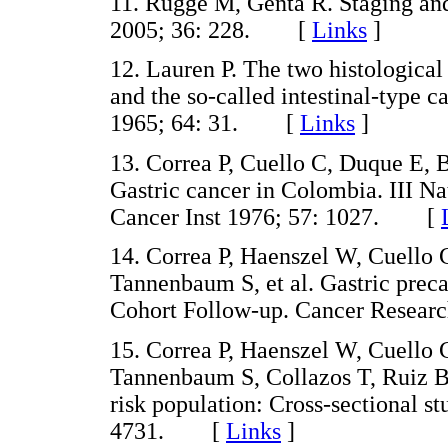
11. Rugge M, Genta R. Staging and
2005; 36: 228. [
Links
]
12. Lauren P. The two histological
and the so-called intestinal-type 
1965; 64: 31. [
Links
]
13. Correa P, Cuello C, Duque E, B
Gastric cancer in Colombia. III Nat
Cancer Inst 1976; 57: 1027. [
14. Correa P, Haenszel W, Cuello
Tannenbaum S, et al. Gastric preca
Cohort Follow-up. Cancer Resea
15. Correa P, Haenszel W, Cuello
Tannenbaum S, Collazos T, Ruiz B.
risk population: Cross-sectional s
4731. [
Links
]