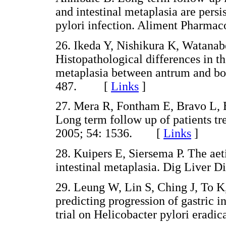
and intestinal metaplasia are persi
pylori infection. Aliment Pharm
26. Ikeda Y, Nishikura K, Watana
Histopathological differences in t
metaplasia between antrum and boy
487. [
Links
]
27. Mera R, Fontham E, Bravo L, 
Long term follow up of patients tre
2005; 54: 1536. [
Links
]
28. Kuipers E, Siersema P. The aeti
intestinal metaplasia. Dig Liver
29. Leung W, Lin S, Ching J, To K,
predicting progression of gastric i
trial on Helicobacter pylori era