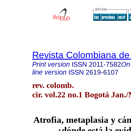
Revista Colombiana de
Print version
ISSN
2011-7582
On
line version
ISSN
2619-6107
rev. colomb.
cir. vol.22 no.1 Bogotá Jan.
Atrofia, metaplasia y cán
¿dónde está la evi