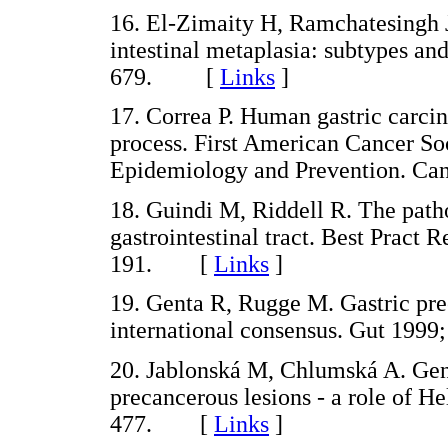
16. El-Zimaity H, Ramchatesingh 
intestinal metaplasia: subtypes and
679. [
Links
]
17. Correa P. Human gastric carcin
process. First American Cancer S
Epidemiology and Prevention. C
18. Guindi M, Riddell R. The patho
gastrointestinal tract. Best Pract 
191. [
Links
]
19. Genta R, Rugge M. Gastric pre
international consensus. Gut 19
20. Jablonská M, Chlumská A. Gene
precancerous lesions - a role of He
477. [
Links
]