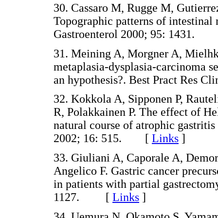
30. Cassaro M, Rugge M, Gutierre
Topographic patterns of intestinal
Gastroenterol 2000; 95: 1431.
31. Meining A, Morgner A, Mielhke
metaplasia-dysplasia-carcinoma se
an hypothesis?. Best Pract Res C
32. Kokkola A, Sipponen P, Raute
R, Polakkainen P. The effect of He
natural course of atrophic gastrit
2002; 16: 515. [
Links
]
33. Giuliani A, Caporale A, Demo
Angelico F. Gastric cancer precurs
in patients with partial gastrectom
1127. [
Links
]
34. Uemura N, Okamoto S, Yamam