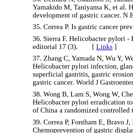
Yamakido M, Taniyama K, et al. He
development of gastric cancer. 
35. Correa P. Is gastric cancer 
36. Sierra F. Helicobacter pylori 
editorial 17 (3). [
Links
]
37. Zhang C, Yamada N, Wu Y, We
Helicobacter pylori infection, glan
superficial gastritis, gastric erosio
gastric cancer. World J Gastroen
38. Wong B, Lam S, Wong W, Chen 
Helicobacter pylori erradication to
of China a randomized controlle
39. Correa P, Fontham E, Bravo J, 
Chemoprevention of gastric displa