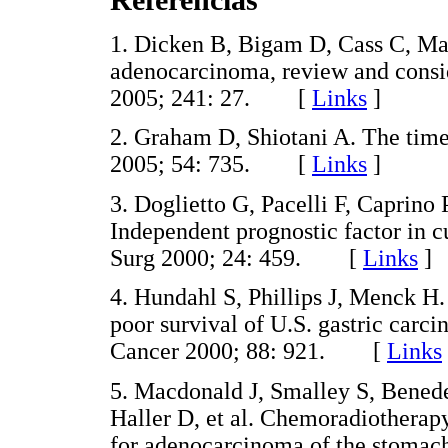
1. Dicken B, Bigam D, Cass C, Mac
adenocarcinoma, review and consid
2005; 241: 27. [
Links
]
2. Graham D, Shiotani A. The time 
2005; 54: 735. [
Links
]
3. Doglietto G, Pacelli F, Caprino 
Independent prognostic factor in c
Surg 2000; 24: 459. [
Links
]
4. Hundahl S, Phillips J, Menck H.
poor survival of U.S. gastric carci
Cancer 2000; 88: 921. [
Links
5. Macdonald J, Smalley S, Bened
Haller D, et al. Chemoradiotherap
for adenocarcinoma of the stomach