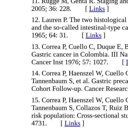
11. Rugge M, Genta R. Staging and
2005; 36: 228. [
Links
]
12. Lauren P. The two histological
and the so-called intestinal-type 
1965; 64: 31. [
Links
]
13. Correa P, Cuello C, Duque E, B
Gastric cancer in Colombia. III Nat
Cancer Inst 1976; 57: 1027. [
14. Correa P, Haenszel W, Cuello
Tannenbaum S, et al. Gastric preca
Cohort Follow-up. Cancer Resea
15. Correa P, Haenszel W, Cuello
Tannenbaum S, Collazos T, Ruiz B.
risk population: Cross-sectional s
4731. [
Links
]