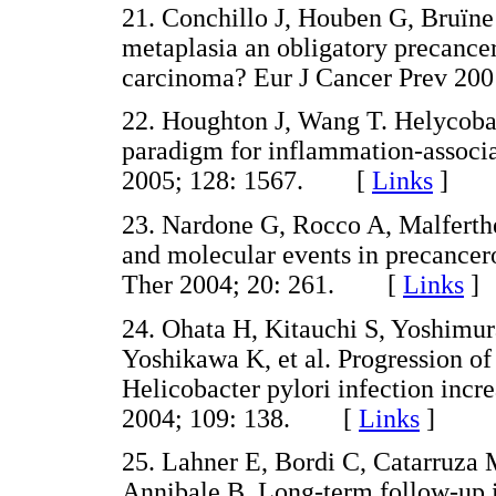
21. Conchillo J, Houben G, Bruïne 
metaplasia an obligatory precancero
carcinoma? Eur J Cancer Prev 
22. Houghton J, Wang T. Helycobac
paradigm for inflammation-associa
2005; 128: 1567. [
Links
]
23. Nardone G, Rocco A, Malferthe
and molecular events in precancer
Ther 2004; 20: 261. [
Links
]
24. Ohata H, Kitauchi S, Yoshimu
Yoshikawa K, et al. Progression of 
Helicobacter pylori infection incre
2004; 109: 138. [
Links
]
25. Lahner E, Bordi C, Catarruza 
Annibale B. Long-term follow-up in