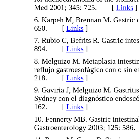
Med 2001; 345: 725. [
Links
]
6. Karpeh M, Brennan M. Gastric 
650. [
Links
]
7. Rubio C, Befrits R. Gastric inte
894. [
Links
]
8. Melguizo M. Metaplasia intestin
reflujo gastroesofágico con o sin 
218. [
Links
]
9. Gaviria J, Melguizo M. Gastritis
Sydney con el diagnóstico endoscó
162. [
Links
]
10. Fennerty MB. Gastric intestina
Gastroenterology 2003; 125: 5