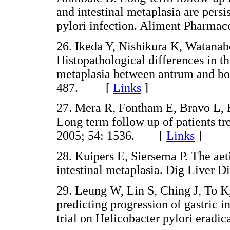
and intestinal metaplasia are persi
pylori infection. Aliment Pharm
26. Ikeda Y, Nishikura K, Watana
Histopathological differences in t
metaplasia between antrum and boy
487. [
Links
]
27. Mera R, Fontham E, Bravo L, 
Long term follow up of patients tre
2005; 54: 1536. [
Links
]
28. Kuipers E, Siersema P. The aeti
intestinal metaplasia. Dig Liver
29. Leung W, Lin S, Ching J, To K,
predicting progression of gastric i
trial on Helicobacter pylori era