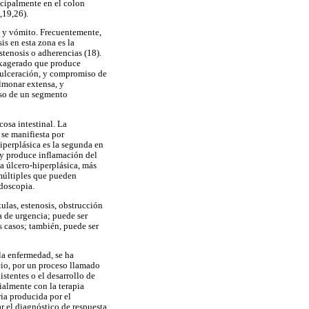
ncipalmente en el colon
,19,26).
es y vómito. Frecuentemente,
s en esta zona es la
stenosis o adherencias (18).
exagerado que produce
a ulceración, y compromiso de
ulmonar extensa, y
nso de un segmento
cosa intestinal. La
se manifiesta por
iperplásica es la segunda en
d y produce inflamación del
ma úlcero-hiperplásica, más
 múltiples que pueden
ndoscopia.
ulas, estenosis, obstrucción
a de urgencia; puede ser
s casos; también, puede ser
la enfermedad, se ha
cio, por un proceso llamado
stentes o el desarrollo de
ialmente con la terapia
ia producida por el
ar el diagnóstico de respuesta