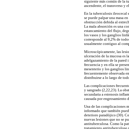
siguiente más común de la tu
ascendente, el transverso y e
En la tuberculosis ileocecal
se puede palpar una masa en 
obstrucción debida al estrech
La mala absorción es una co
estancamiento del flujo, deg
los vasos y los ganglios linf
corresponde al 9,2% de todo
usualmente contiguo al comp
Microscópicamente, las lesion
ulceración de la mucosa es 
adelgazamiento de la pared i
frecuencia y en ella se pres
mesenterio y los ganglios lin
frecuentemente observada en 
distribuirse a lo largo de to
Las complicaciones frecuentem
y sangrado (2,22,23). La obs
secundaria a estenosis inflam
causada por engrosamiento de
Una de las complicaciones má
informado que también puede 
deterioro paradójico (30). Co
nuevas lesiones que no se pu
antituberculosa. Como la pat
tratamiento antituberculoso r