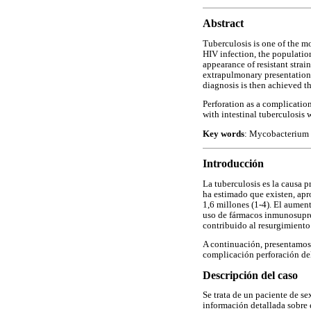
Abstract
Tuberculosis is one of the mo
HIV infection, the populatio
appearance of resistant strai
extrapulmonary presentations
diagnosis is then achieved t
Perforation as a complication
with intestinal tuberculosis
Key words
: Mycobacterium tu
Introducción
La tuberculosis es la causa 
ha estimado que existen, ap
1,6 millones (1-4). El aumen
uso de fármacos inmunosupres
contribuido al resurgimiento
A continuación, presentamos 
complicación perforación del 
Descripción del caso
Se trata de un paciente de s
información detallada sobre 