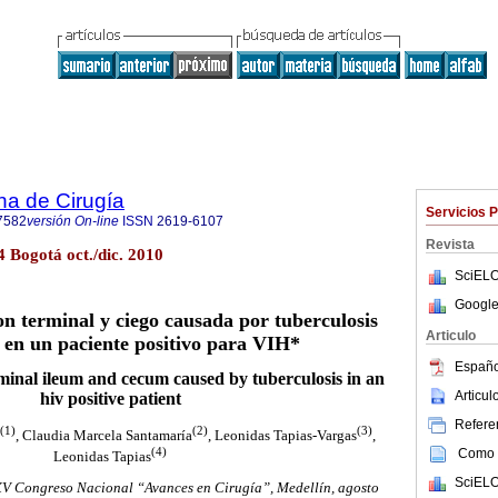
na de Cirugía
Servicios 
7582
versión On-line
ISSN
2619-6107
Revista
.4 Bogotá oct./dic. 2010
SciELO
Google
on terminal y ciego causada por tuberculosis
Articulo
l en un paciente positivo para VIH*
Españo
rminal ileum and cecum caused by tuberculosis in an
Articu
hiv positive patient
Referen
(1)
(2)
(3)
, Claudia Marcela Santamaría
, Leonidas Tapias-Vargas
,
(4)
Como c
Leonidas Tapias
SciELO
XV Congreso Nacional “Avances en Cirugía”, Medellín, agosto