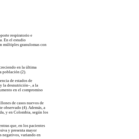
porte respiratorio e
a. En el estudio
con múltiples granulomas con
creciendo en la última
a población (2).
lencia de estados de
 la desnutrición–, a la
n aumento en el compromiso
llones de casos nuevos de
te observado (4). Además, a
da, y en Colombia, según los
ntras que, en los pacientes
esiva y presenta mayor
s negativos, variando en