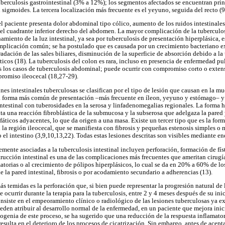
berculosis gastrointestinal (3% a 12%); los segmentos afectados se encuentran pri
l sigmoides. La tercera localización más frecuente es el yeyuno, seguida del recto (9
 el paciente presenta dolor abdominal tipo cólico, aumento de los ruidos intestinal
el cuadrante inferior derecho del abdomen. La mayor complicación de la tuberculosi
amiento de la luz intestinal, ya sea por tuberculosis de presentación hiperplásica, e
mplicación común; se ha postulado que es causada por un crecimiento bacteriano 
radación de las sales biliares, disminución de la superficie de absorción debido a l
áticos (18). La tuberculosis del colon es rara, incluso en presencia de enfermedad p
s los casos de tuberculosis abdominal; puede ocurrir con compromiso corto o exte
romiso ileocecal (18,27-29).
es intestinales tuberculosas se clasifican por el tipo de lesión que causan en la mu
la forma más común de presentación –más frecuente en íleon, yeyuno y estómago– y 
ntestinal con tuberosidades en la serosa y linfadenomegalias regionales. La forma h
enta una reacción fibroblástica de la submucosa y la subserosa que adelgaza la pare
fáticos adyacentes, lo que da origen a una masa. Existe un tercer tipo que es la for
la región ileocecal, que se manifiesta con fibrosis y pequeñas estenosis simples o
do el intestino (3,9,10,13,22). Todas estas lesiones descritas son visibles mediante e
ente asociadas a la tuberculosis intestinal incluyen perforación, formación de físt
trucción intestinal es una de las complicaciones más frecuentes que ameritan cirugí
atorias o al crecimiento de pólipos hiperplásicos, lo cual se da en 20% a 60% de lo
 la pared intestinal, fibrosis o por acodamiento secundario a adherencias (13).
s temidas es la perforación que, si bien puede representar la progresión natural de 
ocurrir durante la terapia para la tuberculosis, entre 2 y 4 meses después de su ini
nsiste en el empeoramiento clínico o radiológico de las lesiones tuberculosas ya exi
eden atribuir al desarrollo normal de la enfermedad, en un paciente que mejora inic
ogenia de este proceso, se ha sugerido que una reducción de la respuesta inflamator
esulta en el deterioro de los procesos de cicatrización. Sin embargo, antes de acept