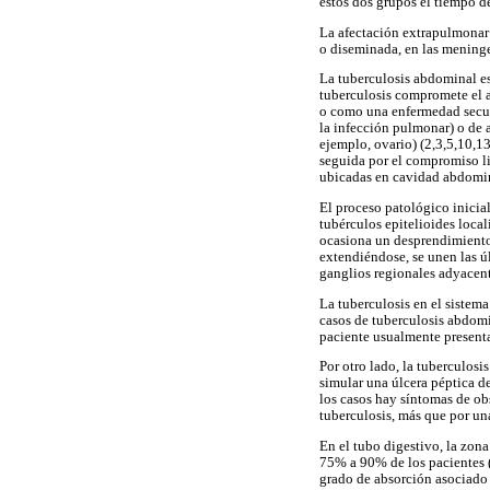
estos dos grupos el tiempo d
La afectación extrapulmonar oc
o diseminada, en las meninge
La tuberculosis abdominal es
tuberculosis compromete el 
o como una enfermedad secund
la infección pulmonar) o de
ejemplo, ovario) (2,3,5,10,1
seguida por el compromiso lin
ubicadas en cavidad abdomin
El proceso patológico inicial
tubérculos epitelioides local
ocasiona un desprendimiento 
extendiéndose, se unen las úl
ganglios regionales adyacente
La tuberculosis en el sistema
casos de tuberculosis abdomi
paciente usualmente presenta
Por otro lado, la tuberculos
simular una úlcera péptica d
los casos hay síntomas de ob
tuberculosis, más que por un
En el tubo digestivo, la zona
75% a 90% de los pacientes (1
grado de absorción asociado a