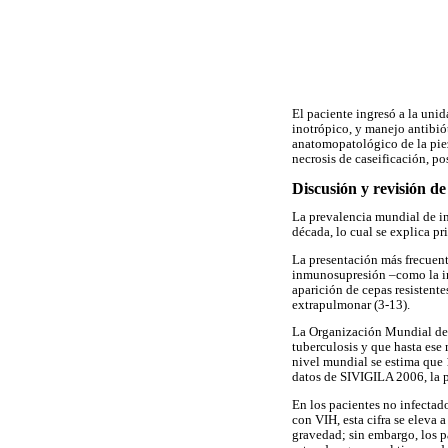
El paciente ingresó a la unid
inotrópico, y manejo antibiót
anatomopatológico de la piez
necrosis de caseificación, po
Discusión y revisión de 
La prevalencia mundial de in
década, lo cual se explica pr
La presentación más frecuent
inmunosupresión –como la inf
aparición de cepas resistent
extrapulmonar (3-13).
La Organización Mundial de 
tuberculosis y que hasta ese
nivel mundial se estima que 
datos de SIVIGILA 2006, la p
En los pacientes no infectad
con VIH, esta cifra se eleva
gravedad; sin embargo, los p