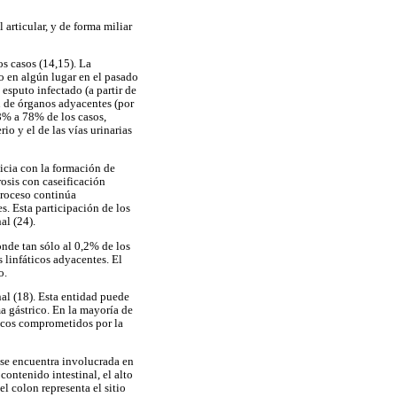
 articular, y de forma miliar
s casos (14,15). La
 en algún lugar en el pasado
esputo infectado (a partir de
 de órganos adyacentes (por
8% a 78% de los casos,
io y el de las vías urinarias
nicia con la formación de
rosis con caseificación
proceso continúa
s. Esta participación de los
al (24).
onde tan sólo al 0,2% de los
 linfáticos adyacentes. El
o.
al (18). Esta entidad puede
a gástrico. En la mayoría de
ticos comprometidos por la
e se encuentra involucrada en
contenido intestinal, el alto
l colon representa el sitio