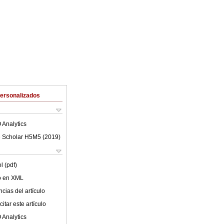
Personalizados
 Analytics
 Scholar H5M5 (
2019
)
l (pdf)
lo en XML
cias del artículo
itar este artículo
 Analytics