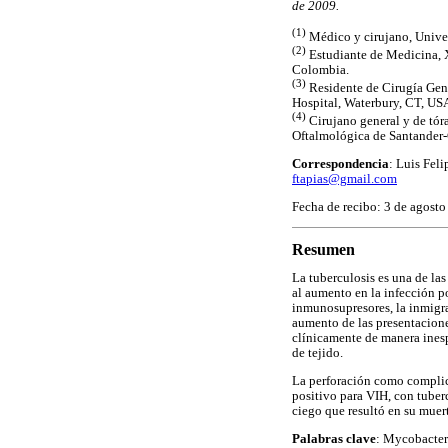
de 2009.
(1)
Médico y cirujano, Unive
(2)
Estudiante de Medicina, X
Colombia.
(3)
Residente de Cirugía Gene
Hospital, Waterbury, CT, US
(4)
Cirujano general y de tór
Oftalmológica de Santander-C
Correspondencia
: Luis Fel
ftapias@gmail.com
Fecha de recibo: 3 de agosto
Resumen
La tuberculosis es una de la
al aumento en la infección p
inmunosupresores, la inmigra
aumento de las presentaciones
clínicamente de manera inesp
de tejido.
La perforación como complica
positivo para VIH, con tuber
ciego que resultó en su muer
Palabras clave
: Mycobacteri