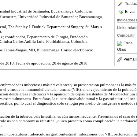
Traduc
rsidad Industrial de Santander, Bucaramanga, Colombia.
Enviar 
 semestre, Universidad Industrial de Santander, Bucaramanga,
Indicadore
ral, The Stanley J. Dudrick Department of Surgery, St. Mary’s
Links rela
A.
Compartir
ax; coordinador, Departamento de Cirugía, Fundación
línica Carlos Ardilla Lule, Floridablanca, Colombia.
Otros
Otros
ipe Tapias-Vargas, MD, Bucaramanga. Correo electrónico:
Permali
 de 2010. Fecha de aprobación: 20 de agosto de 2010.
s enfermedades infecciosas más prevalentes y su presentación pulmonar es la más fr
or el virus de la inmunodeficiencia humana (VIH), el envejecimiento de la població
ción desde áreas endémicas y la aparición de cepas resistentes de Mycobacterium 
 extrapulmonares. Entre éstas, la tuberculosis abdominal y la gastrointestinal son 
ecífica, por lo cual el diagnóstico sólo se logra por medio de imágenes o métodos 
ción de la tuberculosis intestinal es aún menos frecuente. Presentamos el caso de 
culosis con compromiso intestinal, quien presentó como complicación la perforación
te.
um tuberculosis; tuberculosis gastrointestinal; infecciones por VIH; perforación inte