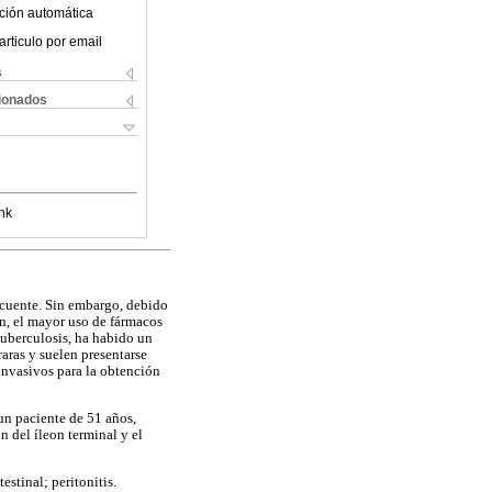
ción automática
articulo por email
s
cionados
nk
ecuente. Sin embargo, debido
n, el mayor uso de fármacos
tuberculosis, ha habido un
raras y suelen presentarse
invasivos para la obtención
un paciente de 51 años,
 del íleon terminal y el
stinal; peritonitis.