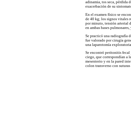
adinamia, tos seca, pérdida d
exacerbación de su sintomat
En el examen físico se encon
de 40 kg; los signos vitales 
por minuto, tensión arteria
en ambas bases pulmonares, y
Se practicó una radiografía 
fue valorado por cirugía gen
una laparotomía exploratoria
Se encontró peritonitis feca
ciego, que correspondían a l
mesenterio y en la pared intes
colon transverso con suturas