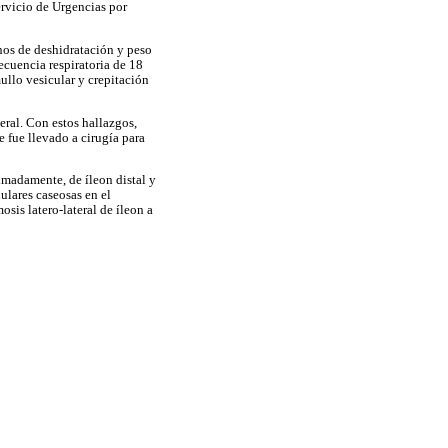
ervicio de Urgencias por
nos de deshidratación y peso
ecuencia respiratoria de 18
llo vesicular y crepitación
eral. Con estos hallazgos,
 fue llevado a cirugía para
imadamente, de íleon distal y
ulares caseosas en el
sis latero-lateral de íleon a