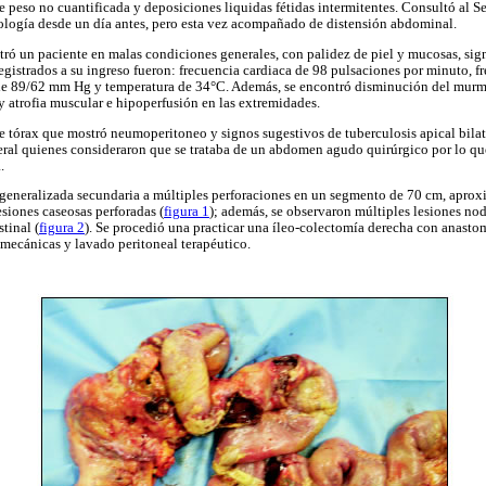
e peso no cuantificada y deposiciones liquidas fétidas intermitentes. Consultó al S
ología desde un día antes, pero esta vez acompañado de distensión abdominal.
tró un paciente en malas condiciones generales, con palidez de piel y mucosas, sig
registrados a su ingreso fueron: frecuencia cardiaca de 98 pulsaciones por minuto, fr
l de 89/62 mm Hg y temperatura de 34°C. Además, se encontró disminución del murmu
 atrofia muscular e hipoperfusión en las extremidades.
de tórax que mostró neumoperitoneo y signos sugestivos de tuberculosis apical bilat
eral quienes consideraron que se trataba de un abdomen agudo quirúrgico por lo que
.
l generalizada secundaria a múltiples perforaciones en un segmento de 70 cm, aprox
esiones caseosas perforadas (
figura 1
); además, se observaron múltiples lesiones nod
tinal (
figura 2
). Se procedió una practicar una íleo-colectomía derecha con anastomo
 mecánicas y lavado peritoneal terapéutico.