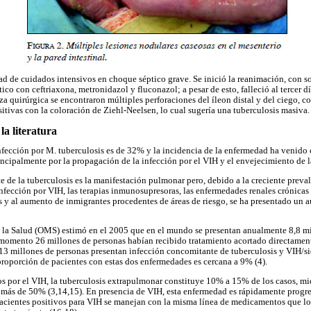
ad de cuidados intensivos en choque séptico grave. Se inició la reanimación, con so
ico con ceftriaxona, metronidazol y fluconazol; a pesar de esto, falleció al tercer dí
a quirúrgica se encontraron múltiples perforaciones del íleon distal y del ciego, 
sitivas con la coloración de Ziehl-Neelsen, lo cual sugería una tuberculosis masiva.
la literatura
fección por M. tuberculosis es de 32% y la incidencia de la enfermedad ha venido 
incipalmente por la propagación de la infección por el VIH y el envejecimiento de l
e de la tuberculosis es la manifestación pulmonar pero, debido a la creciente preva
ección por VIH, las terapias inmunosupresoras, las enfermedades renales crónicas y
es y al aumento de inmigrantes procedentes de áreas de riesgo, se ha presentado u
la Salud (OMS) estimó en el 2005 que en el mundo se presentan anualmente 8,8 mi
 momento 26 millones de personas habían recibido tratamiento acortado directamen
13 millones de personas presentan infección concomitante de tuberculosis y VIH/si
roporción de pacientes con estas dos enfermedades es cercana a 9% (4).
os por el VIH, la tuberculosis extrapulmonar constituye 10% a 15% de los casos, mie
 a más de 50% (3,14,15). En presencia de VIH, esta enfermedad es rápidamente progr
acientes positivos para VIH se manejan con la misma línea de medicamentos que lo