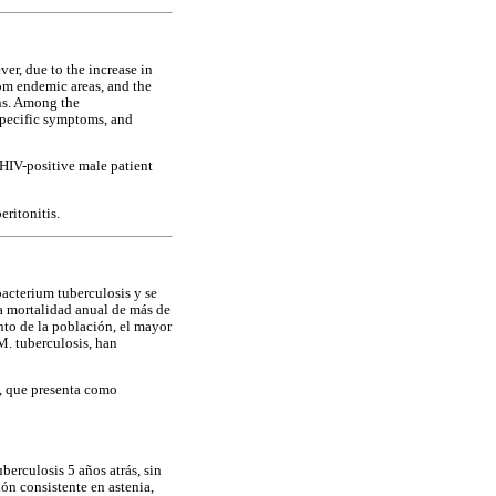
er, due to the increase in
rom endemic areas, and the
ons. Among the
specific symptoms, and
d HIV-positive male patient
eritonitis.
acterium tuberculosis y se
a mortalidad anual de más de
nto de la población, el mayor
M. tuberculosis, han
l, que presenta como
erculosis 5 años atrás, sin
ón consistente en astenia,