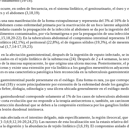
e tratamiento (16-18).
urre, en orden de frecuencia, en el sistema linfático, el genitourinario, el óseo y el
s y el abdomen (3,18,19).
 una rara manifestación de la forma extrapulmonar y representa del 3% al 16% de lo
abdomen como enfermedad primaria por la reactivación de un foco latente adquirido
aria cuando la propagación de la infección al abdomen se da por la ingestión del 
 alimentos contaminados, por vía hematógena o por la propagación de una infección
3,15,18,20-22). En la tuberculosis abdominal el compromiso intestinal representa 1
fático (42,1%), el peritoneal (22,8%), el de órganos sólidos (19,3%), el de mesenter
al (1,7,14-17,19,23).
 en la afectación gastrointestinal, después de la ingestión de esputo infectado, se i
izados en el tejido linfático de la submucosa (24). Después de 2 a 4 semanas, la nec
de la mucosa suprayacente, lo que origina una ulcera mucosa. Posteriormente, el 
ceras y existe una extensión por vía linfática a los ganglios mesentéricos adyacente
s es una característica patológica bien reconocida en la tuberculosis gastrointestin
 gastrointestinal puede presentarse en el esófago. Esta forma es rara, ya que corresp
nal (18) y ocurre principalmente por extensión de la enfermedad desde los ganglios
 fiebre, disfagia, odinofagia y una úlcera ubicada generalmente en el esófago medi
is gastroduodenal corresponde solamente al 1% de los casos de tuberculosis abdomin
e corta evolución que no responde a la terapia antisecretora o, también, un carcinom
strucción duodenal que se deben a la compresión extrínseca por los ganglios linfá
a lesión duodenal intrínseca.
 más afectada es el intestino delgado, más específicamente, la región ileocecal, qu
-3,6,9,12,16-20,24,25). Las razones de esta localización son la estasis relativa del 
 la digestión y la abundancia de tejido linfático (3,6,19). El compromiso aislado de