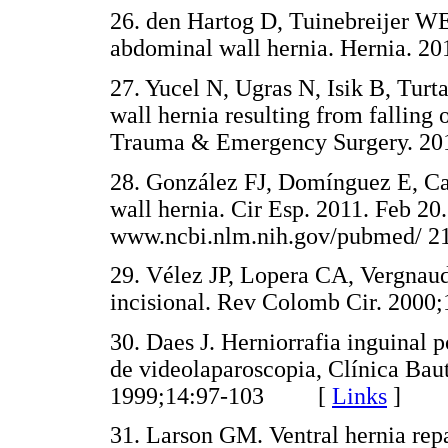
26. den Hartog D, Tuinebreijer WE
abdominal wall hernia. Hernia.
27. Yucel N, Ugras N, Isik B, Turt
wall hernia resulting from falling o
Trauma & Emergency Surgery. 
28. González FJ, Domínguez E, Ca
wall hernia. Cir Esp. 2011. Feb 20
www.ncbi.nlm.nih.gov/pubmed
29. Vélez JP, Lopera CA, Vergnaud
incisional. Rev Colomb Cir. 20
30. Daes J. Herniorrafia inguinal 
de videolaparoscopia, Clínica Bau
1999;14:97-103 [
Links
]
31. Larson GM. Ventral hernia repa