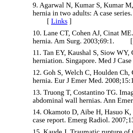
9. Agarwal N, Kumar S, Kumar M,
hernia in two adults: A case serie
[
Links
]
10. Lane CT, Cohen AJ, Cinat ME
hernia. Am Surg. 2003;69:1. 
11. Tan EY, Kaushal S, Siow WY,
herniation. Singapore. Med J Ca
12. Goh S, Welch C, Houlden Ch, 
hernia. Eur J Emer Med. 2008;
13. Truong T, Costantino TG. Ima
abdominal wall hernias. Ann E
14. Okamoto D, Aibe H, Hasuo K, 
case report. Emerg Radiol. 200
15. Kaude J. Traumatic rupture of