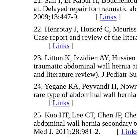
21. Sall I, El Kaoui H, Bouchentou
al. Delayed repair for traumatic ab
2009;13:447-9. [
Links
]
22. Henrotay J, Honoré C, Meuris
Case report and review of the lite
[
Links
]
23. Litton K, Izzidien AY, Hussie
traumatic abdominal wall hernia af
and literature review). J Pediat
24. Yegane RA, Peyvandi H, Nowro
rare type of abdominal wall herni
[
Links
]
25. Kuo HT, Lee CT, Chen JP, Ch
abdominal wall hernia secondary t
Med J. 2011;28:981-2. [
Link