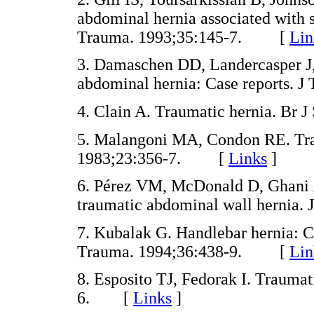
abdominal hernia associated with 
Trauma. 1993;35:145-7. [
Lin
3. Damaschen DD, Landercasper J,
abdominal hernia: Case reports
4. Clain A. Traumatic hernia. B
5. Malangoni MA, Condon RE. Tra
1983;23:356-7. [
Links
]
6. Pérez VM, McDonald D, Ghani A
traumatic abdominal wall herni
7. Kubalak G. Handlebar hernia: Cas
Trauma. 1994;36:438-9. [
Lin
8. Esposito TJ, Fedorak I. Trauma
6. [
Links
]