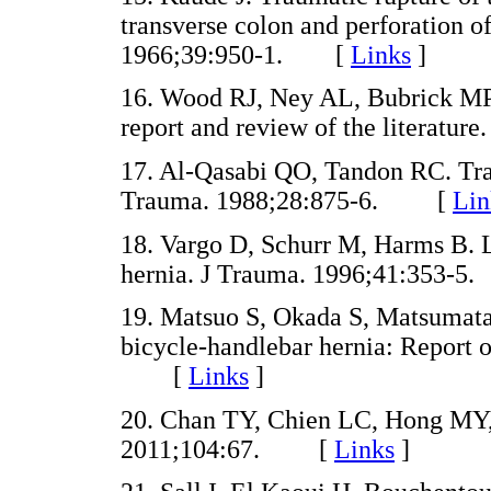
transverse colon and perforation of
1966;39:950-1. [
Links
]
16. Wood RJ, Ney AL, Bubrick MP.
report and review of the litera
17. Al-Qasabi QO, Tandon RC. Trau
Trauma. 1988;28:875-6. [
Lin
18. Vargo D, Schurr M, Harms B. L
hernia. J Trauma. 1996;41:353
19. Matsuo S, Okada S, Matsumata 
bicycle-handlebar hernia: Report o
[
Links
]
20. Chan TY, Chien LC, Hong MY,
2011;104:67. [
Links
]