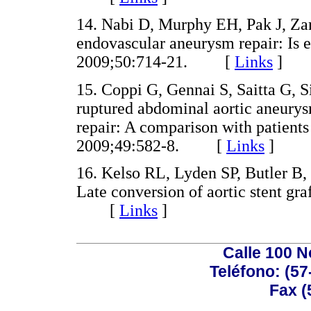
14. Nabi D, Murphy EH, Pak J, Zari
endovascular aneurysm repair: Is 
2009;50:714-21. [
Links
]
15. Coppi G, Gennai S, Saitta G, Si
ruptured abdominal aortic aneurys
repair: A comparison with patients
2009;49:582-8. [
Links
]
16. Kelso RL, Lyden SP, Butler B
Late conversion of aortic stent gra
[
Links
]
Calle 100 N
Teléfono: (57
Fax (