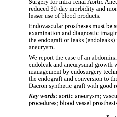
Surgery for infra-renal Aortic A
reduced 30-day morbidity and mortal
lesser use of blood products.
Endovascular prostheses must be str
examination and diagnostic imaging
the endograft or leaks (endoleaks) 
aneurysm.
We report the case of an abdominal
endoleak and aneurysmal growth wit
management by endosurgery techniq
the endograft and conversion to th
Dacron synthetic graft with good re
Key words
: aortic aneurysm; vascu
procedures; blood vessel prosthesis