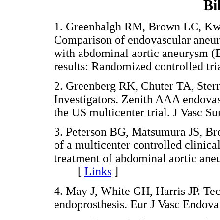
Bi
1. Greenhalgh RM, Brown LC, Kw
Comparison of endovascular aneury
with abdominal aortic aneurysm (E
results: Randomized controlled 
2. Greenberg RK, Chuter TA, Ster
Investigators. Zenith AAA endovasc
the US multicenter trial. J Vas
3. Peterson BG, Matsumura JS, Br
of a multicenter controlled clinica
treatment of abdominal aortic ane
[
Links
]
4. May J, White GH, Harris JP. Tec
endoprosthesis. Eur J Vasc End