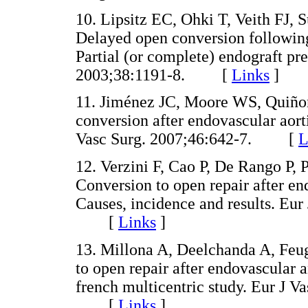
10. Lipsitz EC, Ohki T, Veith FJ,
Delayed open conversion following
Partial (or complete) endograft pre
2003;38:1191-8. [
Links
]
11. Jiménez JC, Moore WS, Quiño
conversion after endovascular aort
Vasc Surg. 2007;46:642-7. [
L
12. Verzini F, Cao P, De Rango P, 
Conversion to open repair after en
Causes, incidence and results. Eu
[
Links
]
13. Millona A, Deelchanda A, Feug
to open repair after endovascular 
french multicentric study. Eur J 
[
Links
]