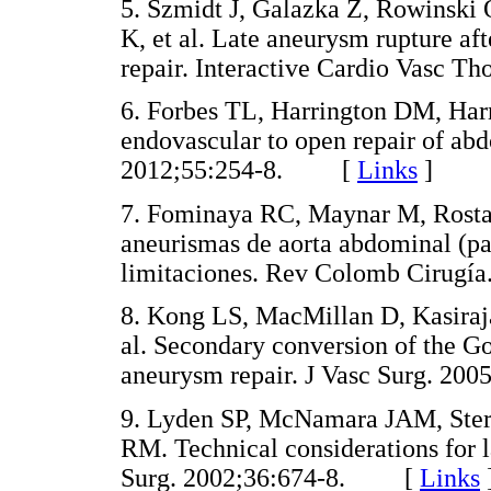
5. Szmidt J, Galazka Z, Rowinski 
K, et al. Late aneurysm rupture a
repair. Interactive Cardio Vasc
6. Forbes TL, Harrington DM, Harr
endovascular to open repair of ab
2012;55:254-8. [
Links
]
7. Fominaya RC, Maynar M, Rosta
aneurismas de aorta abdominal (par
limitaciones. Rev Colomb Cirug
8. Kong LS, MacMillan D, Kasiraj
al. Secondary conversion of the G
aneurysm repair. J Vasc Surg. 
9. Lyden SP, McNamara JAM, Ster
RM. Technical considerations for l
Surg. 2002;36:674-8. [
Links