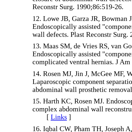
Reconstr Surg. 1990;86:519-2
12. Lowe JB, Garza JR, Bowman J
Endoscopically assisted "componen
wall defects. Plast Reconstr Su
13. Maas SM, de Vries RS, van Goo
Endoscopically assisted "component
complicated ventral hernias. J 
14. Rosen MJ, Jin J, McGee MF, W
Laparoscopic component separation 
abdominal wall prosthetic remo
15. Harth KC, Rosen MJ. Endoscop
complex abdominal wall reconstru
[
Links
]
16. Iqbal CW, Pham TH, Joseph A