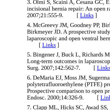
3. Olmi S, Scaini A, Cesana GC, E
incisional hernia repair: An open 
2007;21:555-9. [
Links
]
4. McGreevy JM, Goodney PP, Bi
Birkmeyer JD. A prospective stud
laparoscopic and open ventral her
[
Links
]
5. Bingener J, Buck L, Richards M
Long-term outcomes in laparoscopi
Surg. 2007;142:562-7. [
Link
6. DeMaria EJ, Moss JM, Sugerman
polytetrafluoroethylene (PTFE) pros
Prospective comparison to open pr
Endosc. 2000;14:326-9. [
Lin
7. Clapp ML, Hicks SC, Awad SS, 