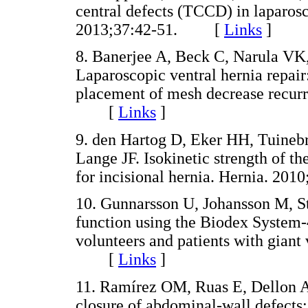
central defects (TCCD) in laparosc
2013;37:42-51. [
Links
]
8. Banerjee A, Beck C, Narula VK, 
Laparoscopic ventral hernia repair
placement of mesh decrease recur
[
Links
]
9. den Hartog D, Eker HH, Tuineb
Lange JF. Isokinetic strength of th
for incisional hernia. Hernia. 
10. Gunnarsson U, Johansson M, S
function using the Biodex System-4.
volunteers and patients with giant
[
Links
]
11. Ramírez OM, Ruas E, Dellon 
closure of abdominal-wall defects: