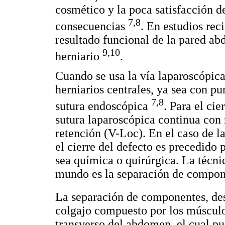
cosmético y la poca satisfacción de
7,8
consecuencias
. En estudios re
resultado funcional de la pared ab
9,10
herniario
.
Cuando se usa la vía laparoscópica 
herniarios centrales, ya sea con p
7,8
sutura endoscópica
. Para el cie
sutura laparoscópica continua con 
retención (V-Loc). En el caso de la
el cierre del defecto es precedido
sea química o quirúrgica. La técn
mundo es la separación de compon
La separación de componentes, de
colgajo compuesto por los músculo
transverso del abdomen, el cual 