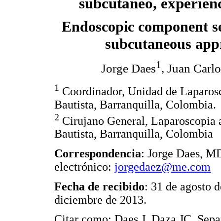
subcutáneo, experienc
Endoscopic component s
subcutaneous app
1
Jorge Daes
, Juan Carl
1
Coordinador, Unidad de Laparosc
Bautista, Barranquilla, Colombia.
2
Cirujano General, Laparoscopia 
Bautista, Barranquilla, Colombia
Correspondencia
: Jorge Daes, M
electrónico:
jorgedaez@me.com
Fecha de recibido
: 31 de agosto 
diciembre de 2013.
Citar como: Daes J, Daza JC. Sep