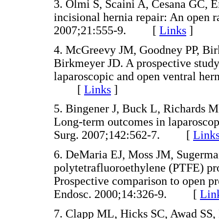
3. Olmi S, Scaini A, Cesana GC, E
incisional hernia repair: An open 
2007;21:555-9. [
Links
]
4. McGreevy JM, Goodney PP, Bi
Birkmeyer JD. A prospective stud
laparoscopic and open ventral her
[
Links
]
5. Bingener J, Buck L, Richards M
Long-term outcomes in laparoscopi
Surg. 2007;142:562-7. [
Link
6. DeMaria EJ, Moss JM, Sugerman
polytetrafluoroethylene (PTFE) pros
Prospective comparison to open pr
Endosc. 2000;14:326-9. [
Lin
7. Clapp ML, Hicks SC, Awad SS, 