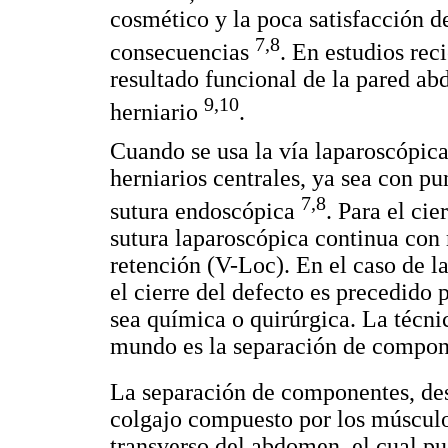
cosmético y la poca satisfacción de
7,8
consecuencias
. En estudios re
resultado funcional de la pared ab
9,10
herniario
.
Cuando se usa la vía laparoscópica 
herniarios centrales, ya sea con p
7,8
sutura endoscópica
. Para el cie
sutura laparoscópica continua con 
retención (V-Loc). En el caso de la
el cierre del defecto es precedido
sea química o quirúrgica. La técn
mundo es la separación de compon
La separación de componentes, de
colgajo compuesto por los músculo
transverso del abdomen, el cual 