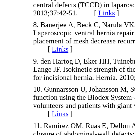
central defects (TCCD) in laparosc
2013;37:42-51. [
Links
]
8. Banerjee A, Beck C, Narula VK, 
Laparoscopic ventral hernia repair
placement of mesh decrease recur
[
Links
]
9. den Hartog D, Eker HH, Tuineb
Lange JF. Isokinetic strength of th
for incisional hernia. Hernia. 
10. Gunnarsson U, Johansson M, S
function using the Biodex System-4.
volunteers and patients with giant
[
Links
]
11. Ramírez OM, Ruas E, Dellon 
closure of abdominal-wall defects: