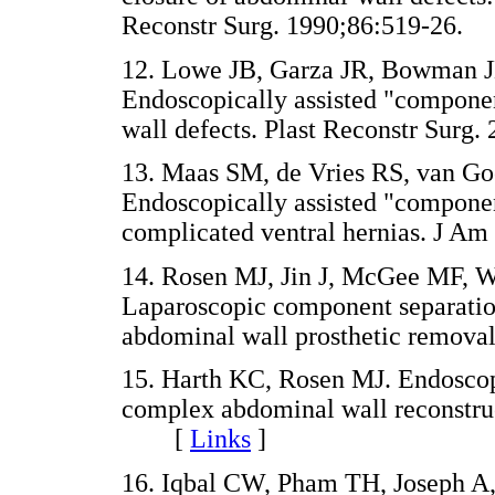
Reconstr Surg. 1990;86:519-2
12. Lowe JB, Garza JR, Bowman J
Endoscopically assisted "componen
wall defects. Plast Reconstr Su
13. Maas SM, de Vries RS, van Goo
Endoscopically assisted "component
complicated ventral hernias. J 
14. Rosen MJ, Jin J, McGee MF, W
Laparoscopic component separation 
abdominal wall prosthetic remo
15. Harth KC, Rosen MJ. Endoscop
complex abdominal wall reconstru
[
Links
]
16. Iqbal CW, Pham TH, Joseph A