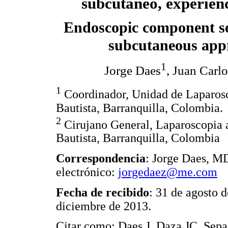
subcutáneo, experienc
Endoscopic component s
subcutaneous app
1
Jorge Daes
, Juan Carl
1
Coordinador, Unidad de Laparosc
Bautista, Barranquilla, Colombia.
2
Cirujano General, Laparoscopia 
Bautista, Barranquilla, Colombia
Correspondencia
: Jorge Daes, M
electrónico:
jorgedaez@me.com
Fecha de recibido
: 31 de agosto 
diciembre de 2013.
Citar como: Daes J, Daza JC. Sep