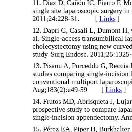
11. Díaz D, Cañón IC, Fierro F, Mol
single site laparoscopic surgery in 
2011;24:228-31. [
Links
]
12. Dapri G, Casali L, Dumont H, 
al. Single-access transumbilical 
cholecystectomy using new curved r
study. Surg Endosc. 2011;25:1
13. Pisanu A, Porceddu G, Reccia 
studies comparing single-incision
conventional multiport laparoscop
Aug;183(2):e49-59 [
Links
]
14. Frutos MD, Abrisqueta J, Lujan
prospective study to compare lap
single-incision appendectomy. 
15. Pérez EA, Piper H, Burkhalter 