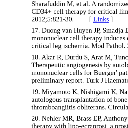
Sharafuddin M, et al. A randomized
CD34+ cell therapy for critical li
2012;5:821-30. [
Links
]
17. Duong van Huyen JP, Smadja 
mononuclear cell therapy induces di
critical leg ischemia. Mod Path
18. Akar R, Durdu S, Arat M, Tunca
Therapeutic angiogenesis by autol
mononuclear cells for Buerger' pat
preliminary report. Turk J Hae
19. Miyamoto K, Nishigami K, Nag
autologous transplantation of bon
thromboangiitis obliterans. Cir
20. Nehler MR, Brass EP, Anthony
therapy with lipo-ecraprost, a pros