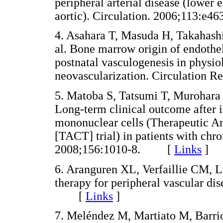
peripheral arterial disease (lower 
aortic). Circulation. 2006;113
4. Asahara T, Masuda H, Takahash
al. Bone marrow origin of endotheli
postnatal vasculogenesis in physio
neovascularization. Circulation
5. Matoba S, Tatsumi T, Murohara T
Long-term clinical outcome after 
mononuclear cells (Therapeutic An
[TACT] trial) in patients with chr
2008;156:1010-8. [
Links
]
6. Aranguren XL, Verfaillie CM, L
therapy for peripheral vascular di
[
Links
]
7. Meléndez M, Martiato M, Barrio