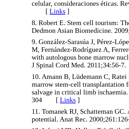
celular, consideraciones éticas. 
[
Links
]
8. Robert E. Stem cell tourism: Th
Dedmon Asian Biomedicine. 20
9. González-Sarasúa J, Pérez-Lópe
M, Fernández-Rodríguez A, Ferrero
with autologous bone marrow nuclea
J Spinal Cord Med. 2011;34:56
10. Amann B, Lüdemann C, Ratei 
marrow stem-cell transplantation f
salvage in critical limb ischaemia
304 [
Links
]
11. Tomanek RJ, Schatteman GC. A
potential. Anat Rec. 2000;261