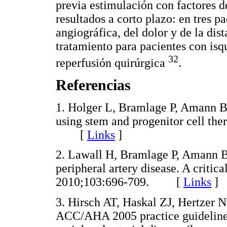
previa estimulación con factores d
resultados a corto plazo: en tres p
angiográfica, del dolor y de la di
tratamiento para pacientes con isq
32
reperfusión quirúrgica
.
Referencias
1. Holger L, Bramlage P, Amann B. 
using stem and progenitor cell the
[
Links
]
2. Lawall H, Bramlage P, Amann B.
peripheral artery disease. A criti
2010;103:696-709. [
Links
]
3. Hirsch AT, Haskal ZJ, Hertzer N
ACC/AHA 2005 practice guidelines