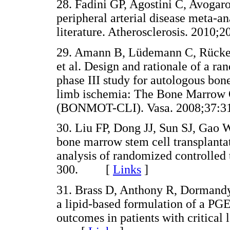
28. Fadini GP, Agostini C, Avogaro
peripheral arterial disease meta-an
literature. Atherosclerosis. 20
29. Amann B, Lüdemann C, Rückert
et al. Design and rationale of a r
phase III study for autologous bone
limb ischemia: The Bone Marrow O
(BONMOT-CLI). Vasa. 2008;37
30. Liu FP, Dong JJ, Sun SJ, Gao
bone marrow stem cell transplantat
analysis of randomized controlled 
300. [
Links
]
31. Brass D, Anthony R, Dormandy J
a lipid-based formulation of a PGE
outcomes in patients with critical