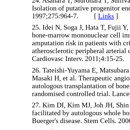
24. Asahara T, Murohara T, Sullivan
Isolation of putative progenitor en
1997;275:964-7. [
Links
]
25. Idei N, Soga J, Hata T, Fujii 
bone-marrow mononuclear cell imp
amputation risk in patients with c
atherosclerotic peripheral arterial
Cardiovasc Interv. 2011;4:15-
26. Tateishi-Yuyama E, Matsubara 
Masaki H, et al. Therapeutic angio
autologous transplantation of bone
randomised controlled trial. La
27. Kim DI, Kim MJ, Joh JH, Shin
facilitated by autologous whole bo
Buerger's disease. Stem Cells.