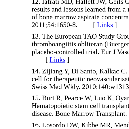
12. Iafrati MD, Hallett JW, Geils
results and lessons learned from a
of bone marrow aspirate concentrat
2011;54:1650-8. [
Links
]
13. The European TAO Study Group:
thromboangiitis obliteran (Buerger
placebo-controlled trial. Eur J Va
[
Links
]
14. Zijiang Y, Di Santo, Kalkac C.
cell for therapeutic neovascularisat
Swiss Med Wkly. 2010;140:w1
15. Burt R, Pearce W, Luo K, Oyam
Hematopoietic stem cell transplant
disease. Bone Marrow Transpla
16. Losordo DW, Kibbe MR, Mende