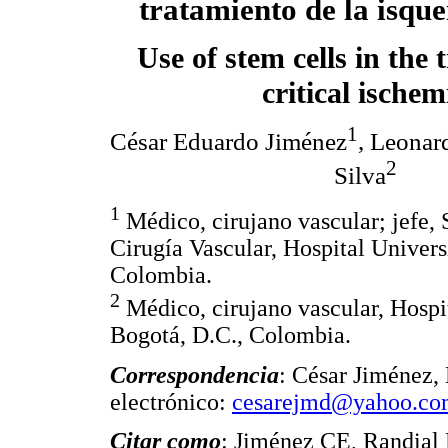
tratamiento de la isque
Use of stem cells in the 
critical ischem
1
César Eduardo Jiménez
, Leonar
2
Silva
1
Médico, cirujano vascular; jefe, 
Cirugía Vascular, Hospital Univers
Colombia.
2
Médico, cirujano vascular, Hospit
Bogotá, D.C., Colombia.
Correspondencia
: César Jiménez,
electrónico:
cesarejmd@yahoo.co
Citar como
: Jiménez CE, Randial L