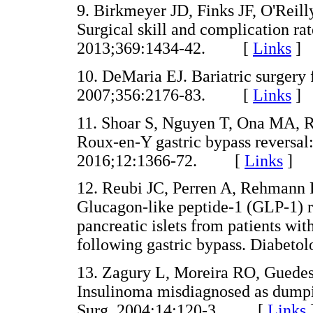
9. Birkmeyer JD, Finks JF, O'Reil
Surgical skill and complication rat
2013;369:1434-42. [
Links
]
10. DeMaria EJ. Bariatric surgery 
2007;356:2176-83. [
Links
]
11. Shoar S, Nguyen T, Ona MA, R
Roux-en-Y gastric bypass reversal:
2016;12:1366-72. [
Links
]
12. Reubi JC, Perren A, Rehmann R
Glucagon-like peptide-1 (GLP-1) r
pancreatic islets from patients w
following gastric bypass. Diabe
13. Zagury L, Moreira RO, Guedes
Insulinoma misdiagnosed as dumpin
Surg. 2004;14:120-3. [
Links