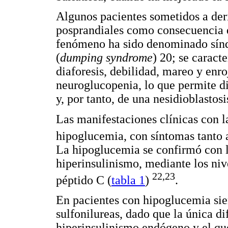
Algunos pacientes sometidos a der
posprandiales como consecuencia d
fenómeno ha sido denominado sínd
(
dumping syndrome
) 20; se carac
diaforesis, debilidad, mareo y enr
neuroglucopenia, lo que permite d
y, por tanto, de una nesidioblastosi
Las manifestaciones clínicas con la
hipoglucemia, con síntomas tant
La hipoglucemia se confirmó con l
hiperinsulinismo, mediante los niv
22,23
péptido C (
tabla 1
)
.
En pacientes con hipoglucemia sie
sulfonilureas, dado que la única d
hiperinsulinismo endógeno y el qu