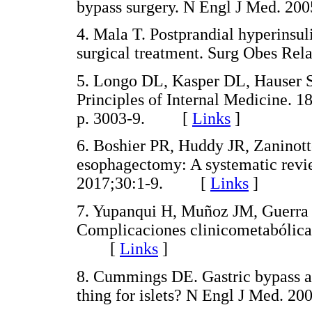
bypass surgery. N Engl J Med. 
4. Mala T. Postprandial hyperinsu
surgical treatment. Surg Obes R
5. Longo DL, Kasper DL, Hauser SL
Principles of Internal Medicine. 1
p. 3003-9. [
Links
]
6. Boshier PR, Huddy JR, Zanino
esophagectomy: A systematic revie
2017;30:1-9. [
Links
]
7. Yupanqui H, Muñoz JM, Guerra L
Complicaciones clinicometabólic
[
Links
]
8. Cummings DE. Gastric bypass an
thing for islets? N Engl J Med.