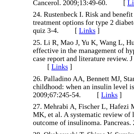
Cancerol. 2009;13:49-60. [
Li
24. Rustenbeck I. Risk and benefit 
treatment options for type 2 diab
quiz 3-4. [
Links
]
25. Li R, Mao J, Yu K, Wang L, Hu
effective in the management of hy
case report and literature review.
[
Links
]
26. Palladino AA, Bennett MJ, Sta
childhood: when an insulin level i
2009;67:245-54. [
Links
]
27. Mehrabi A, Fischer L, Hafezi 
MK, et al. A systematic review of l
outcome of insulinoma. Pancrea