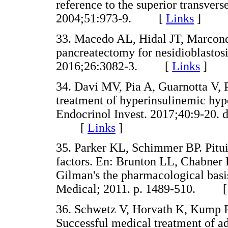
reference to the superior transvers
2004;51:973-9. [
Links
]
33. Macedo AL, Hidal JT, Marcond
pancreatectomy for nesidioblastosis
2016;26:3082-3. [
Links
]
34. Davi MV, Pia A, Guarnotta V, 
treatment of hyperinsulinemic hyp
Endocrinol Invest. 2017;40:9-20. 
[
Links
]
35. Parker KL, Schimmer BP. Pitu
factors. En: Brunton LL, Chabner
Gilman's the pharmacological bas
Medical; 2011. p. 1489-510. 
36. Schwetz V, Horvath K, Kump P, 
Successful medical treatment of ad