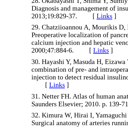
28. Okabayashi T, Shima Y, Sumiyo
Diagnosis and management of insu
2013;19:829-37. [
Links
]
29. Chatziioannou A, Mourikis D, 
Preoperative localization of pancre
calcium injection and hepatic ven
2000;47:884-6. [
Links
]
30. Hayashi Y, Masuda H, Eizawa 
combination of pre- and intraoperat
injection to detect residual insul
[
Links
]
31. Netter FH. Atlas of human anat
Saunders Elsevier; 2010. p. 13
32. Kimura W, Hirai I, Yamaguch
Surgical anatomy of arteries runnin