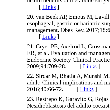
health benefits of metabolic surge
[
Links
]
20. van Beek AP, Emous M, Lavill
esophageal, gastric or bariatric su
management. Obes Rev. 2017;18:68
[
Links
]
21. Cryer PE, Axelrod L, Grossma
ER, et al. Evaluation and managem
Endocrine Society Clinical Practi
2009;94:709-28. [
Links
]
22. Sircar M, Bhatia A, Munshi M.
adult: Clinical implications and 
2016;40:66-72. [
Links
]
23. Restrepo K, Garavito G, Rojas 
Nesidioblastosis del adulto coexi