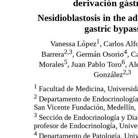
derivación gást
Nesidioblastosis in the ad
gastric bypas
1
Vanessa López
, Carlos Alf
2,3
4
Barrera
, Germán Osorio
, C
5
6
Morales
, Juan Pablo Toro
, A
2,3
González
1
Facultad de Medicina, Universid
2
Departamento de Endocrinología 
San Vicente Fundación, Medellín,
3
Sección de Endocrinología y Dia
profesor de Endocrinología, Unive
4
Departamento de Patología, Univ