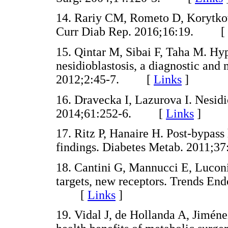
14. Rariy CM, Rometo D, Korytkow
Curr Diab Rep. 2016;16:19. [
15. Qintar M, Sibai F, Taha M. Hy
nesidioblastosis, a diagnostic a
2012;2:45-7. [
Links
]
16. Dravecka I, Lazurova I. Nesidi
2014;61:252-6. [
Links
]
17. Ritz P, Hanaire H. Post-bypas
findings. Diabetes Metab. 2011
18. Cantini G, Mannucci E, Lucon
targets, new receptors. Trends En
[
Links
]
19. Vidal J, de Hollanda A, Jiméne