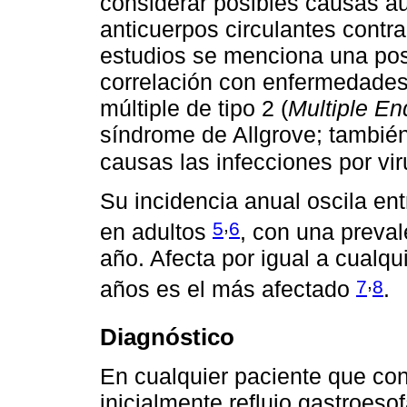
considerar posibles causas au
anticuerpos circulantes contra
estudios se menciona una posi
correlación con enfermedades
múltiple de tipo 2 (
Multiple En
síndrome de Allgrove; tambié
causas las infecciones por vi
Su incidencia anual oscila en
,
5
6
en adultos
, con una preval
año. Afecta por igual a cualqu
,
7
8
años es el más afectado
.
Diagnóstico
En cualquier paciente que con
inicialmente reflujo gastroes