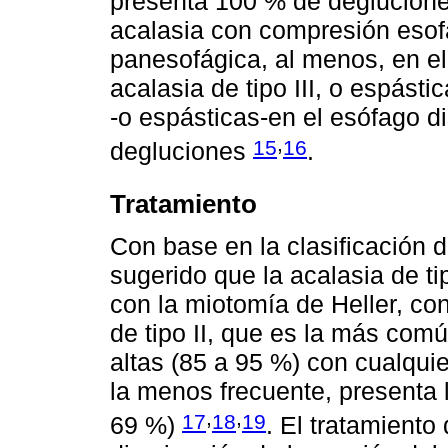
presenta 100 % de degluciones 
acalasia con compresión esof
panesofágica, al menos, en el
acalasia de tipo III, o espást
-o espásticas-en el esófago di
,
15
16
degluciones
.
Tratamiento
Con base en la clasificación 
sugerido que la acalasia de ti
con la miotomía de Heller, con
de tipo II, que es la más com
altas (85 a 95 %) con cualquier
la menos frecuente, presenta 
,
,
17
18
19
69 %)
. El tratamiento