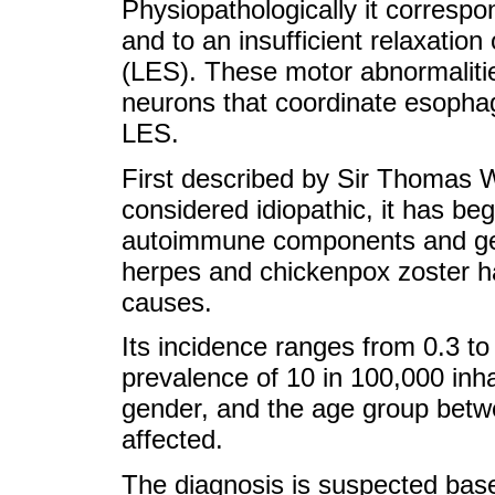
Physiopathologically it correspo
and to an insufficient relaxatio
(LES). These motor abnormalitie
neurons that coordinate esophage
LES.
First described by Sir Thomas Wil
considered idiopathic, it has b
autoimmune components and genet
herpes and chickenpox zoster h
causes.
Its incidence ranges from 0.3 to
prevalence of 10 in 100,000 inha
gender, and the age group betw
affected.
The diagnosis is suspected bas