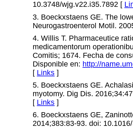
10.3748/wjg.v22.i35.7892 [
Li
3. Boeckxstaens GE. The lowe
Neurogastroenterol Motil. 200
4. Willis T. Pharmaceutice rati
medicamentorum operationibu
Comitis; 1674. Fecha de cons
Disponible en:
http://name.u
[
Links
]
5. Boeckxstaens GE. Achalasi
myotomy. Dig Dis. 2016;34:47
[
Links
]
6. Boeckxstaens GE, Zaninotto
2014;383:83-93. doi: 10.101