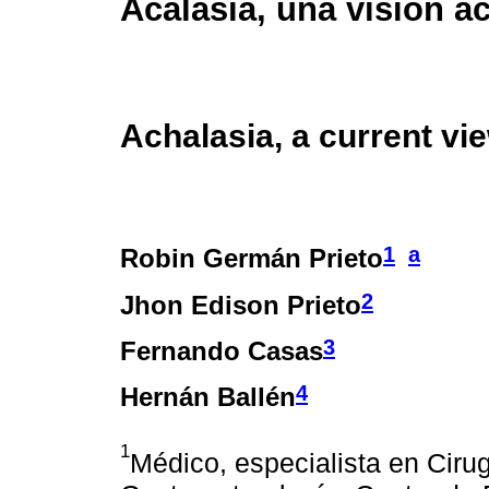
Acalasia, una visión ac
Achalasia, a current vi
1
a
Robin Germán Prieto
2
Jhon Edison Prieto
3
Fernando Casas
4
Hernán Ballén
1
Médico, especialista en Ciru