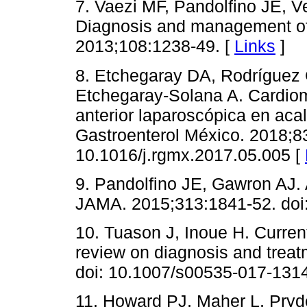
7. Vaezi MF, Pandolfino JE, Ve
Diagnosis and management of 
2013;108:1238-49. [
Links
]
8. Etchegaray DA, Rodríguez G
Etchegaray-Solana A. Cardiom
anterior laparoscópica en aca
Gastroenterol México. 2018;83
10.1016/j.rgmx.2017.05.005 [
9. Pandolfino JE, Gawron AJ. 
JAMA. 2015;313:1841-52. doi
10. Tuason J, Inoue H. Curren
review on diagnosis and treat
doi: 10.1007/s00535-017-1314
11. Howard PJ, Maher L, Pry