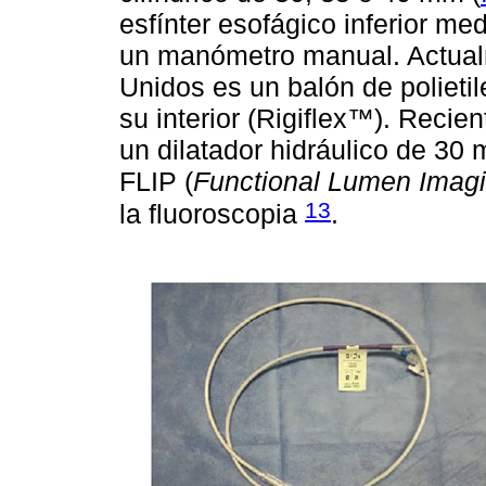
esfínter esofágico inferior me
un manómetro manual. Actual
Unidos es un balón de poliet
su interior (Rigiflex™). Recie
un dilatador hidráulico de 30
FLIP (
Functional Lumen Imag
13
la fluoroscopia
.