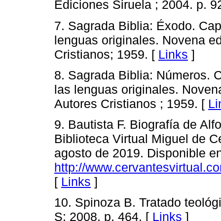
Ediciones Siruela ; 2004. p. 9
7. Sagrada Biblia: Éxodo. Capí
lenguas originales. Novena ed
Cristianos; 1959. [
Links
]
8. Sagrada Biblia: Números. C
las lenguas originales. Novena
Autores Cristianos ; 1959. [
Li
9. Bautista F. Biografía de Al
Biblioteca Virtual Miguel de 
agosto de 2019. Disponible en
http://www.cervantesvirtual.c
[
Links
]
10. Spinoza B. Tratado teológi
S; 2008. p. 464. [
Links
]