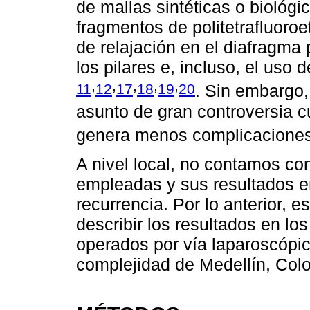
de mallas sintéticas o biológi
fragmentos de politetrafluoroe
de relajación en el diafragma 
los pilares e, incluso, el uso 
,
,
,
,
,
11
12
17
18
19
20
. Sin embargo,
asunto de gran controversia cu
genera menos complicacione
A nivel local, no contamos co
empleadas y sus resultados e
recurrencia. Por lo anterior, e
describir los resultados en lo
operados por vía laparoscópica
complejidad de Medellín, Col